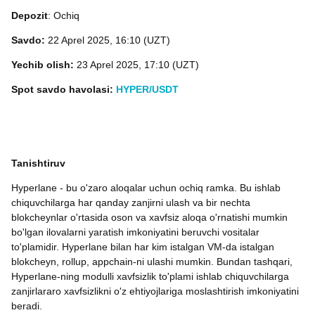
Depozit
: Ochiq
Savdo:
22 Aprel 2025, 16:10 (UZT)
Yechib olish:
23 Aprel 2025, 17:10 (UZT)
Spot savdo havolasi:
HYPER/USDT
Tanishtiruv
Hyperlane - bu o'zaro aloqalar uchun ochiq ramka. Bu ishlab
chiquvchilarga har qanday zanjirni ulash va bir nechta
blokcheynlar o'rtasida oson va xavfsiz aloqa o'rnatishi mumkin
bo'lgan ilovalarni yaratish imkoniyatini beruvchi vositalar
to'plamidir. Hyperlane bilan har kim istalgan VM-da istalgan
blokcheyn, rollup, appchain-ni ulashi mumkin. Bundan tashqari,
Hyperlane-ning modulli xavfsizlik to'plami ishlab chiquvchilarga
zanjirlararo xavfsizlikni o'z ehtiyojlariga moslashtirish imkoniyatini
beradi.