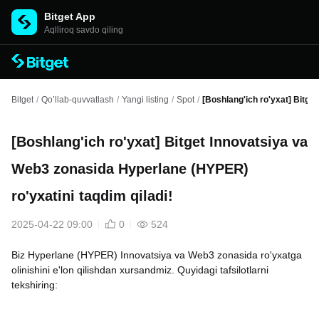
Bitget App
Aqlliroq savdo qiling
Bitget
/
Qo’llab-quvvatlash
/
Yangi listing
/
Spot
/
[Boshlang'ich ro'yxat] Bitge
[Boshlang'ich ro'yxat] Bitget Innovatsiya va
Web3 zonasida Hyperlane (HYPER)
ro'yxatini taqdim qiladi!
2025-04-22 09:00
0
524
Biz Hyperlane (HYPER) Innovatsiya va Web3 zonasida ro'yxatga
olinishini e'lon qilishdan xursandmiz. Quyidagi tafsilotlarni
tekshiring: