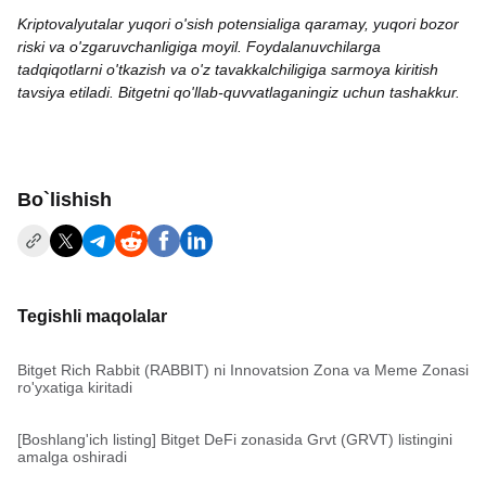
Kriptovalyutalar yuqori o'sish potensialiga qaramay, yuqori bozor
riski va o'zgaruvchanligiga moyil. Foydalanuvchilarga
tadqiqotlarni o'tkazish va o'z tavakkalchiligiga sarmoya kiritish
tavsiya etiladi. Bitgetni qo'llab-quvvatlaganingiz uchun tashakkur.
Bo`lishish
Tegishli maqolalar
Bitget Rich Rabbit (RABBIT) ni Innovatsion Zona va Meme Zonasi
ro'yxatiga kiritadi
[Boshlang'ich listing] Bitget DeFi zonasida Grvt (GRVT) listingini
amalga oshiradi