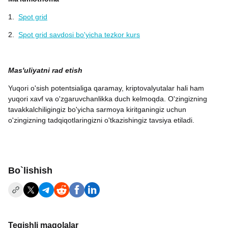
1.
Spot grid
2.
Spot grid savdosi bo'yicha tezkor kurs
Mas'uliyatni rad etish
Yuqori o'sish potentsialiga qaramay, kriptovalyutalar hali ham
yuqori xavf va o'zgaruvchanlikka duch kelmoqda. O'zingizning
tavakkalchiligingiz bo'yicha sarmoya kiritganingiz uchun
o'zingizning tadqiqotlaringizni o'tkazishingiz tavsiya etiladi.
Bo`lishish
Tegishli maqolalar