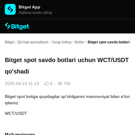
Bitget App
Aqlliroq savdo qiling
Bitget
/
Qo’llab-quvvatlash
/
Yangi listing
/
Botlar
/
Bitget spot savdo botlari 
Bitget spot savdo botlari uchun WCT/USDT
qo'shadi
2025-04-15 11:13
0
791
Bitget spot botiga quyidagilar qo'shilganini mamnuniyat bilan e'lon
qilamiz:
WCT/USDT
Ma'lumotnoma