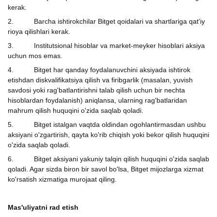
kerak.
2.
Barcha ishtirokchilar Bitget qoidalari va shartlariga qat'iy
rioya qilishlari kerak.
3.
Institutsional hisoblar va market-meyker hisoblari aksiya
uchun mos emas.
4.
Bitget har qanday foydalanuvchini aksiyada ishtirok
etishdan diskvalifikatsiya qilish va firibgarlik (masalan, yuvish
savdosi yoki rag'batlantirishni talab qilish uchun bir nechta
hisoblardan foydalanish) aniqlansa, ularning rag'batlaridan
mahrum qilish huquqini o'zida saqlab qoladi.
5.
Bitget istalgan vaqtda oldindan ogohlantirmasdan ushbu
aksiyani o'zgartirish, qayta ko'rib chiqish yoki bekor qilish huquqini
o'zida saqlab qoladi.
6.
Bitget aksiyani yakuniy talqin qilish huquqini o'zida saqlab
qoladi. Agar sizda biron bir savol bo'lsa, Bitget mijozlarga xizmat
ko'rsatish xizmatiga murojaat qiling.
Mas'uliyatni rad etish