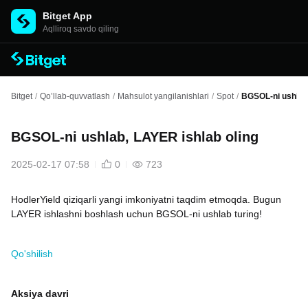
Bitget App
Aqlliroq savdo qiling
Bitget
/
Qo’llab-quvvatlash
/
Mahsulot yangilanishlari
/
Spot
/
BGSOL-ni ushlab,
BGSOL-ni ushlab, LAYER ishlab oling
2025-02-17 07:58
0
723
HodlerYield qiziqarli yangi imkoniyatni taqdim etmoqda. Bugun
LAYER ishlashni boshlash uchun BGSOL-ni ushlab turing!
Qo'shilish
Aksiya davri