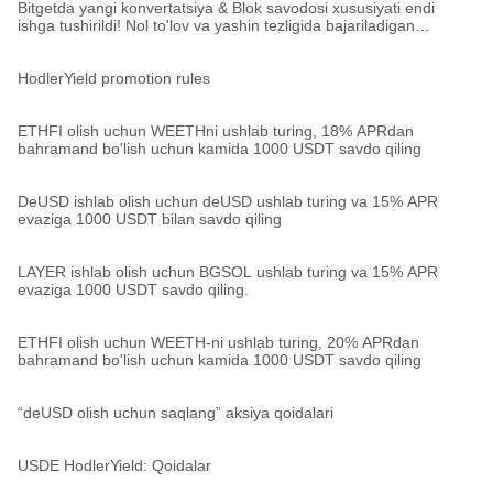
Bitgetda yangi konvertatsiya & Blok savodosi xususiyati endi
ishga tushirildi! Nol to'lov va yashin tezligida bajariladigan
muammosiz katta miqdordagi konvertatsiyalar!
HodlerYield promotion rules
ETHFI olish uchun WEETHni ushlab turing, 18% APRdan
bahramand bo'lish uchun kamida 1000 USDT savdo qiling
DeUSD ishlab olish uchun deUSD ushlab turing va 15% APR
evaziga 1000 USDT bilan savdo qiling
LAYER ishlab olish uchun BGSOL ushlab turing va 15% APR
evaziga 1000 USDT savdo qiling.
ETHFI olish uchun WEETH-ni ushlab turing, 20% APRdan
bahramand bo'lish uchun kamida 1000 USDT savdo qiling
“deUSD olish uchun saqlang” aksiya qoidalari
USDE HodlerYield: Qoidalar