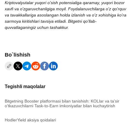
Kriptovalyutalar yuqori o'sish potensialiga qaramay, yuqori bozor
xavfi va o'zgaruvchanligiga moyil. Foydalanuvchilarga o'z qo'rquv
va tavakkallariga asoslangan holda izlanish va o'z xohishiga ko'ra
sarmoya kiritishlari tavsiya etiladi. Bitgetni qo'llab-
quvvatlaganingiz uchun tashakkur.
Bo`lishish
Tegishli maqolalar
Bitgetning Booster platformasi bilan tanishish: KOLlar va ta'sir
o'tkazuvchilarni Task-to-Earn imkoniyatlar bilan kuchaytirish
HodlerYield aksiya qoidalari