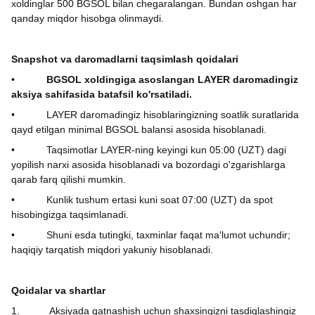
xoldinglar 500 BGSOL bilan chegaralangan. Bundan oshgan har
qanday miqdor hisobga olinmaydi.
Snapshot va daromadlarni taqsimlash qoidalari
•
BGSOL xoldingiga asoslangan LAYER daromadingiz
aksiya sahifasida batafsil ko'rsatiladi.
•
LAYER daromadingiz hisoblaringizning soatlik suratlarida
qayd etilgan minimal BGSOL balansi asosida hisoblanadi.
•
Taqsimotlar LAYER-ning keyingi kun 05:00 (UZT) dagi
yopilish narxi asosida hisoblanadi va bozordagi o'zgarishlarga
qarab farq qilishi mumkin.
•
Kunlik tushum ertasi kuni soat 07:00 (UZT) da spot
hisobingizga taqsimlanadi.
•
Shuni esda tutingki, taxminlar faqat ma'lumot uchundir;
haqiqiy tarqatish miqdori yakuniy hisoblanadi.
Qoidalar va shartlar
1.
Aksiyada qatnashish uchun shaxsingizni tasdiqlashingiz