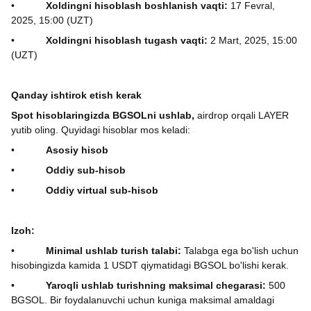
•
Xoldingni hisoblash boshlanish vaqti:
17 Fevral,
2025, 15:00 (UZT)
•
Xoldingni hisoblash tugash vaqti:
2 Mart, 2025, 15:00
(UZT)
Qanday ishtirok etish kerak
Spot hisoblaringizda BGSOLni ushlab,
airdrop orqali LAYER
yutib oling. Quyidagi hisoblar mos keladi:
•
Asosiy hisob
•
Oddiy sub-hisob
•
Oddiy virtual sub-hisob
Izoh:
•
Minimal ushlab turish talabi:
Talabga ega bo'lish uchun
hisobingizda kamida 1 USDT qiymatidagi BGSOL bo'lishi kerak.
•
Yaroqli ushlab turishning maksimal chegarasi:
500
BGSOL. Bir foydalanuvchi uchun kuniga maksimal amaldagi