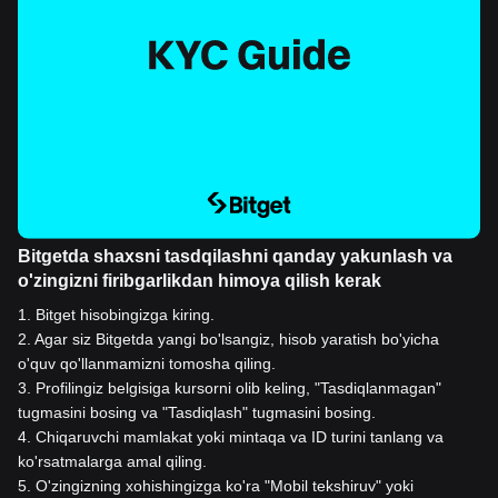
Bitgetda shaxsni tasdqilashni qanday yakunlash va
o'zingizni firibgarlikdan himoya qilish kerak
1
.
Bitget hisobingizga kiring.
2
.
Agar siz Bitgetda yangi bo'lsangiz, hisob yaratish bo'yicha
o'quv qo'llanmamizni tomosha qiling.
3
.
Profilingiz belgisiga kursorni olib keling, "Tasdiqlanmagan"
tugmasini bosing va "Tasdiqlash" tugmasini bosing.
4
.
Chiqaruvchi mamlakat yoki mintaqa va ID turini tanlang va
ko'rsatmalarga amal qiling.
5
.
O'zingizning xohishingizga ko'ra "Mobil tekshiruv" yoki