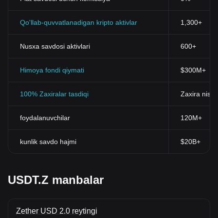
Qo'llab-quvvatlanadigan kripto aktivlar
1,300+
Nusxa savdosi aktivlari
600+
Himoya fondi qiymati
$300M+
100% Zaxiralar tasdiqi
Zaxira nisba
foydalanuvchilar
120M+
kunlik savdo hajmi
$20B+
USDT.Z manbalar
Zether USD 2.0 reytingi