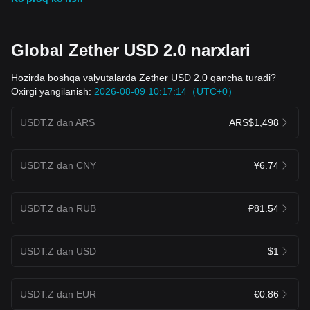
Global Zether USD 2.0 narxlari
Hozirda boshqa valyutalarda Zether USD 2.0 qancha turadi?
Oxirgi yangilanish:
2026-08-09 10:17:14（UTC+0）
USDT.Z dan ARS
ARS$1,498
USDT.Z dan CNY
¥6.74
USDT.Z dan RUB
₽81.54
USDT.Z dan USD
$1
USDT.Z dan EUR
€0.86