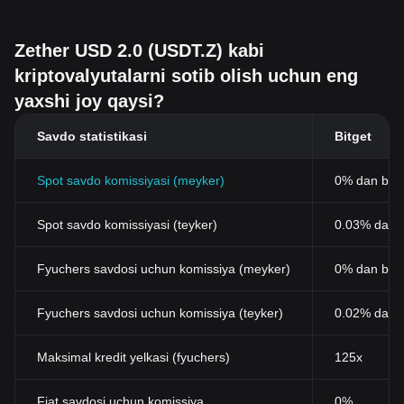
Zether USD 2.0 (USDT.Z) kabi
kriptovalyutalarni sotib olish uchun eng
yaxshi joy qaysi?
Savdo statistikasi
Bitget
Spot savdo komissiyasi (meyker)
0% dan bos
Spot savdo komissiyasi (teyker)
0.03% dan b
Fyuchers savdosi uchun komissiya (meyker)
0% dan bos
Fyuchers savdosi uchun komissiya (teyker)
0.02% dan 
Maksimal kredit yelkasi (fyuchers)
125x
Fiat savdosi uchun komissiya
0%