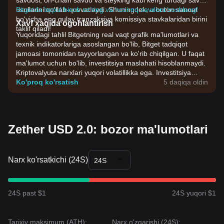
savdosi, on-chain savdo va steyking kabi keng turdagi savdo
usullarini qo'llab-quvvatlaydi. Shuningdek, u butun sanoat
Bitgetda bepul hisob oching va hoziroq savdoni boshlang!
bo'yicha eng qulay tranzaksiya komissiya stavkalaridan birini
Xavf xaqida ogohlantirish
taklif qiladi!
Yuqoridagi tahlil Bitgetning real vaqt grafik ma'lumotlari va
texnik indikatorlariga asoslangan bo'lib, Bitget tadqiqot
jamoasi tomonidan tayyorlangan va ko'rib chiqilgan. U faqat
ma'lumot uchun bo'lib, investitsiya maslahati hisoblanmaydi.
Kriptovalyuta narxlari yuqori volatillikka ega. Investitsiya
qarorlarini o'zingizning riskga chidamliligingiz asosida qabul
Ko'proq ko'rsatish
5 daqiqa oldin
qiling.
Zether USD 2.0: bozor ma'lumotlari
Narx ko'rsatkichi (24S)
24S
24S past $1
24S yuqori $1
Tarixiy maksimum (ATH):
Narx o'zgarishi (24S):