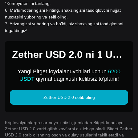
"Kompyuter" ni tanlang.
6
.
Ma'lumotlaringizni kiriting, shaxsingizni tasdiqlovchi hujjat
nusxasini yuboring va selfi oling.
7
.
Arizangizni yuboring va bo'ldi, siz shaxsingizni tasdiqlashni
tugatdingiz!
Zether USD 2.0 ni 1 USD
ga sotib oling
Yangi Bitget foydalanuvchilari uchun
6200
USDT
qiymatidagi xush kelibsiz to'plami!
Zether USD 2.0 sotib oling
Kriptovalyutalarga sarmoya kiritish, jumladan Bitgetda onlayn
Zether USD 2.0 xarid qilish xavflarni o‘z ichiga oladi. Bitget Zether
USD 2.0 sotib olishning oson va qulay usullarini taklif etadi va