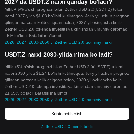
2027 da USDT.Z narxi qanday bo'ladi?
Yillik + 5% o'sish prognozi bilan Zether USD 2.0(USDT.Z) tokeni
narxi 2027-yilda $1.08 bo'lishi kutilmoqda. Joriy yil uchun prognoz
qilingan narxdan kelib chiqqan holda, 2027-yil oxirigacha kelib
Zether USD 2.0 tokenga investitsiya kiritishdan umumiy daromad
+5% bo'ladi. Batafsil ma'lumot:
2026, 2027, 2030-2050 y. Zether USD 2.0 taxminiy narxi
.
USDT.Z narxi 2030-yilda nima bo'ladi?
Yillik +5% o'sish prognozi bilan Zether USD 2.0(USDT.Z) tokeni
narxi 2030-yilda $1.24 bo'lishi kutilmoqda. Joriy yil uchun prognoz
qilingan narxdan kelib chiqqan holda, 2030-yil oxirigacha kelib
Zether USD 2.0 tokenga investitsiya kiritishdan umumiy daromad
21.55% bo'ladi. Batafsil ma'lumot:
2026, 2027, 2030-2050 y. Zether USD 2.0 taxminiy narxi
.
Kripto sotib olish
Zether USD 2.0 texnik tahlili