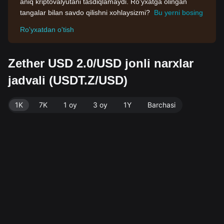
aniq kriptovalyutani tasdiqlamaydi. Ro'yxatga olingan
tangalar bilan savdo qilishni xohlaysizmi?
Bu yerni bosing
Ro'yxatdan o'tish
Zether USD 2.0/USD jonli narxlar
jadvali (USDT.Z/USD)
1K
7K
1 oy
3 oy
1Y
Barchasi