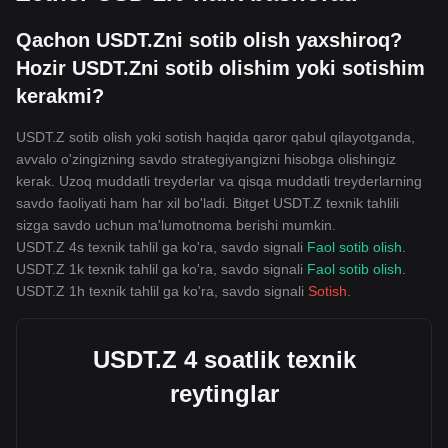
Qachon USDT.Zni sotib olish yaxshiroq?
Hozir USDT.Zni sotib olishim yoki sotishim
kerakmi?
USDT.Z sotib olish yoki sotish haqida qaror qabul qilayotganda,
avvalo o'zingizning savdo strategiyangizni hisobga olishingiz
kerak. Uzoq muddatli treyderlar va qisqa muddatli treyderlarning
savdo faoliyati ham har xil bo'ladi. Bitget USDT.Z texnik tahlili
sizga savdo uchun ma'lumotnoma berishi mumkin.
USDT.Z 4s texnik tahlil ga ko'ra, savdo signali
Faol sotib olish
.
USDT.Z 1k texnik tahlil ga ko'ra, savdo signali
Faol sotib olish
.
USDT.Z 1h texnik tahlil ga ko'ra, savdo signali
Sotish
.
USDT.Z 4 soatlik texnik
reytinglar