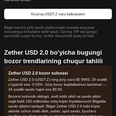
Ko'proq USDT.Z narx kalkulyatori
Bitget barcha yirik savdo platformalari orasida eng past
tranzaksiya to'lovlarini taklif qiladi. Sizning VIP darajangiz
qanchalik yuqori bo'lsa, tariflar shunchalik qulay bo'ladi.
Zether USD 2.0 bo'yicha bugungi
bozor trendlarining chuqur tahlili
Zether USD 2.0 bozor xulosasi
Zether USD 2.0 (USDT.Z) ning joriy narxi $0.9993, 24 soatlik
o'zgarish esa -0.03%. Joriy bozor kapitallashuvi taxminan --,
24 soatlik savdo hajmi esa $0.00.
Bozorni tushunib oldingiz, endi sotib olish va savdo qilish
vaqti keldi 100 milliondan ortiq kripto foydalanuvchi Bitgetda
savdo qilishni tanlaydi. Bitget Zether USD 2.0 kabi kripto
aktivlar uchun sotib olish, sotish, spot savdo, fyuchers