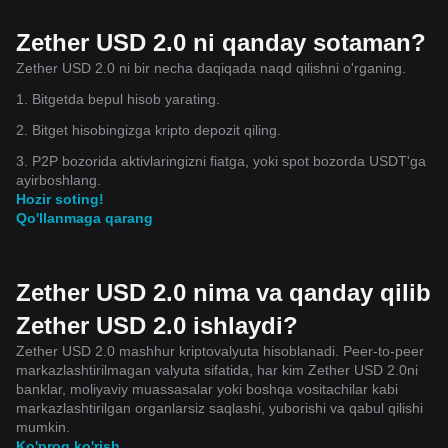
Zether USD 2.0 ni qanday sotaman?
Zether USD 2.0 ni bir necha daqiqada naqd qilishni o'rganing.
1. Bitgetda bepul hisob yarating.
2. Bitget hisobingizga kripto depozit qiling.
3. P2P bozorida aktivlaringizni fiatga, yoki spot bozorda USDT'ga
ayirboshlang.
Hozir soting!
Qo'llanmaga qarang
Zether USD 2.0 nima va qanday qilib
Zether USD 2.0 ishlaydi?
Zether USD 2.0 mashhur kriptovalyuta hisoblanadi. Peer-to-peer
markazlashtirilmagan valyuta sifatida, har kim Zether USD 2.0ni
banklar, moliyaviy muassasalar yoki boshqa vositachilar kabi
markazlashtirilgan organlarsiz saqlashi, yuborishi va qabul qilishi
mumkin.
Ko'proq ko'rish