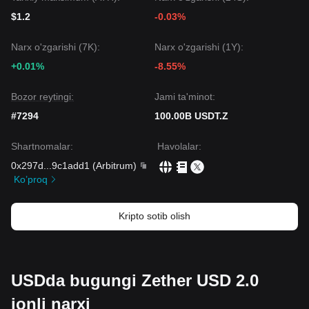
$1.2
-0.03%
Narx o'zgarishi (7K):
Narx o'zgarishi (1Y):
+0.01%
-8.55%
Bozor reytingi:
Jami ta'minot:
#7294
100.00B USDT.Z
Shartnomalar
:
Havolalar
:
0x297d
...
9c1add1
(
Arbitrum
)
Ko’proq
Kripto sotib olish
USDda bugungi Zether USD 2.0
jonli narxi