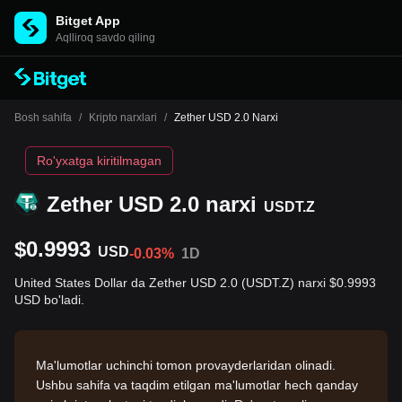
Bitget App
Aqlliroq savdo qiling
Bosh sahifa
/
Kripto narxlari
/
Zether USD 2.0 Narxi
Ro'yxatga kiritilmagan
Zether USD 2.0 narxi
USDT.Z
$0.9993
USD
-0.03%
1D
United States Dollar da Zether USD 2.0 (USDT.Z) narxi $0.9993
USD bo'ladi.
Ma'lumotlar uchinchi tomon provayderlaridan olinadi.
Ushbu sahifa va taqdim etilgan ma'lumotlar hech qanday