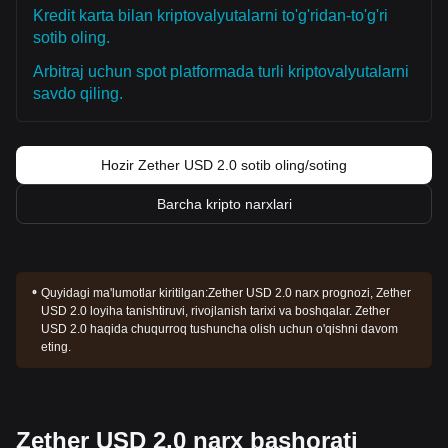
Kredit karta bilan kriptovalyutalarni to'g'ridan-to'g'ri
sotib oling.
Arbitraj uchun spot platformada turli kriptovalyutalarni
savdo qiling.
Hozir Zether USD 2.0 sotib oling/soting
Barcha kripto narxlari
Quyidagi ma'lumotlar kiritilgan:
Zether USD 2.0 narx prognozi, Zether
USD 2.0 loyiha tanishtiruvi, rivojlanish tarixi va boshqalar. Zether
USD 2.0 haqida chuqurroq tushuncha olish uchun o'qishni davom
eting.
Zether USD 2.0 narx bashorati