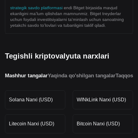
strategik savdo platformasi
endi Bitget birjasida mavjud
ekanligini ma’lum qilishdan mamnunmiz. Bitget treyderlar
uchun foydali investitsiyalarni ta'minlash uchun sanoatning
yetakchi savdo to'lovlari va tubanligini taklif qiladi.
Tegishli kriptovalyuta narxlari
Mashhur tangalar
Yaqinda qo'shilgan tangalar
Taqqosla
Solana Narxi (USD)
WINkLink Narxi (USD)
Litecoin Narxi (USD)
Bitcoin Narxi (USD)