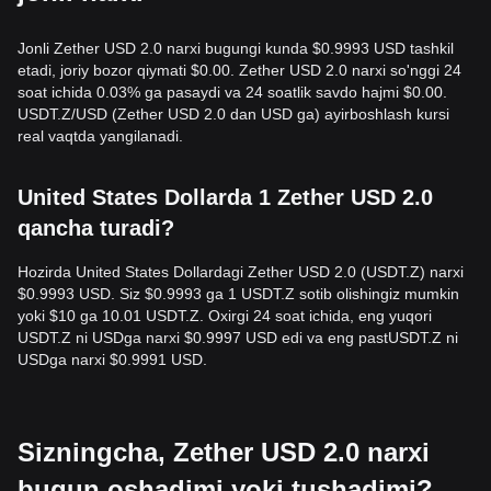
Jonli Zether USD 2.0 narxi bugungi kunda $0.9993 USD tashkil
etadi, joriy bozor qiymati $0.00. Zether USD 2.0 narxi so'nggi 24
soat ichida 0.03% ga pasaydi va 24 soatlik savdo hajmi $0.00.
USDT.Z/USD (Zether USD 2.0 dan USD ga) ayirboshlash kursi
real vaqtda yangilanadi.
United States Dollarda 1 Zether USD 2.0
qancha turadi?
Hozirda United States Dollardagi Zether USD 2.0 (USDT.Z) narxi
$0.9993 USD. Siz $0.9993 ga 1 USDT.Z sotib olishingiz mumkin
yoki $10 ga 10.01 USDT.Z. Oxirgi 24 soat ichida, eng yuqori
USDT.Z ni USDga narxi $0.9997 USD edi va eng pastUSDT.Z ni
USDga narxi $0.9991 USD.
Sizningcha, Zether USD 2.0 narxi
bugun oshadimi yoki tushadimi?