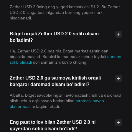
Zether USD 2.0ning eng yuqori ko‘rsatkichi $1.2. Bu Zether
USD 2.0 ishga tushirilgandan beri eng yuqori narx
hisoblanadi.
Bitget orqali Zether USD 2.0 sotib olsam
bo'ladimi?
Ha, Zether USD 2.0 hozirda Bitget markazlashtirilgan
birjasida mavjud. Batafsil koʻrsatmalar uchun foydali
qanday
sotib olinadi
qoʻllanmamizni koʻrib chiqing.
Zether USD 2.0 ga sarmoya kiritish orqali
barqaror daromad olsam bo'ladimi?
Albatta, Bitget savdolaringizni avtomatlashtirish va daromad
olish uchun aqlli savdo botlari bilan
strategik savdo
platformasi
ni taqdim etadi.
Eng past toʻlov bilan Zether USD 2.0 ni
qayerdan sotib olsam boʻladi?