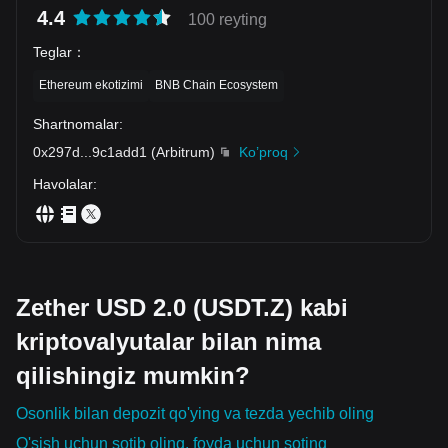
4.4
100 reyting
Teglar
：
Ethereum ekotizimi
BNB Chain Ecosystem
Shartnomalar
:
0x297d
...
9c1add1
(
Arbitrum
)
Ko’proq
Havolalar
:
Zether USD 2.0 (USDT.Z) kabi
kriptovalyutalar bilan nima
qilishingiz mumkin?
Osonlik bilan depozit qo'ying va tezda yechib oling
O'sish uchun sotib oling, foyda uchun soting