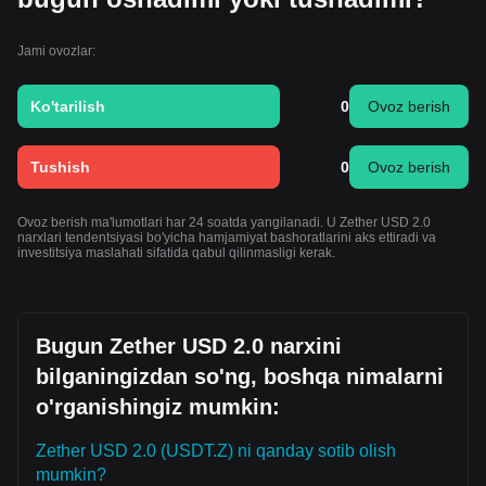
Jami ovozlar:
Ko'tarilish
0
Ovoz berish
Tushish
0
Ovoz berish
Ovoz berish ma'lumotlari har 24 soatda yangilanadi. U Zether USD 2.0
narxlari tendentsiyasi bo'yicha hamjamiyat bashoratlarini aks ettiradi va
investitsiya maslahati sifatida qabul qilinmasligi kerak.
Bugun Zether USD 2.0 narxini
bilganingizdan so'ng, boshqa nimalarni
o'rganishingiz mumkin:
Zether USD 2.0 (USDT.Z) ni qanday sotib olish
mumkin?