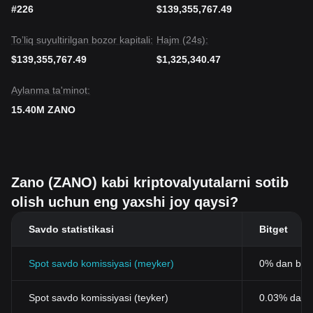
#226
$139,355,767.49
To’liq suyultirilgan bozor kapitali:
Hajm (24s):
$139,355,767.49
$1,325,340.47
Aylanma ta'minot:
15.40M ZANO
Zano (ZANO) kabi kriptovalyutalarni sotib
olish uchun eng yaxshi joy qaysi?
Savdo statistikasi
Bitget
Spot savdo komissiyasi (meyker)
0% dan bos
Spot savdo komissiyasi (teyker)
0.03% dan b