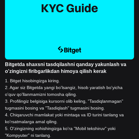
Bitgetda shaxsni tasdqilashni qanday yakunlash va
o'zingizni firibgarlikdan himoya qilish kerak
1
.
Bitget hisobingizga kiring.
2
.
Agar siz Bitgetda yangi bo'lsangiz, hisob yaratish bo'yicha
o'quv qo'llanmamizni tomosha qiling.
3
.
Profilingiz belgisiga kursorni olib keling, "Tasdiqlanmagan"
tugmasini bosing va "Tasdiqlash" tugmasini bosing.
4
.
Chiqaruvchi mamlakat yoki mintaqa va ID turini tanlang va
ko'rsatmalarga amal qiling.
5
.
O'zingizning xohishingizga ko'ra "Mobil tekshiruv" yoki
"Kompyuter" ni tanlang.