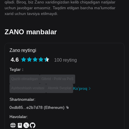
qiladi. Biroq, biz Zano xaridingizdan kelib chiqadigan natijalar
uchun javobgar emasmiz. Taqdim etilgan barcha ma'lumotlar
xarid uchun tavsiya etilmaydi.
ZANO manbalar
Zano reytingi
4.6
100 reyting
Teglar
：
Qazib olinadigan
Gibrid - PoW va PoS
Ayirboshlash vositasi
Atomik Svoplar
Ko’proq
Shartnomalar
:
0xdb85
...
e2b7d78
(
Ethereum
)
Havolalar
: