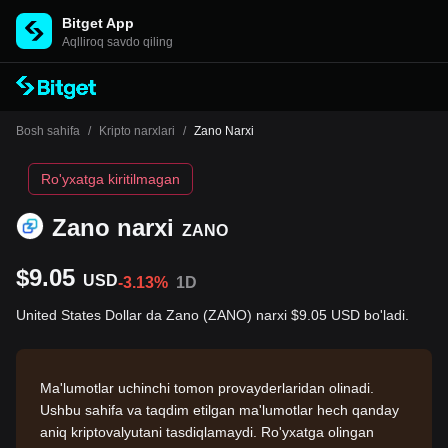
Bitget App
Aqlliroq savdo qiling
Bosh sahifa
/
Kripto narxlari
/
Zano Narxi
Ro'yxatga kiritilmagan
Zano narxi
ZANO
$9.05
USD
-3.13%
1D
United States Dollar da Zano (ZANO) narxi $9.05 USD bo'ladi.
Ma'lumotlar uchinchi tomon provayderlaridan olinadi.
Ushbu sahifa va taqdim etilgan ma'lumotlar hech qanday
aniq kriptovalyutani tasdiqlamaydi. Ro'yxatga olingan