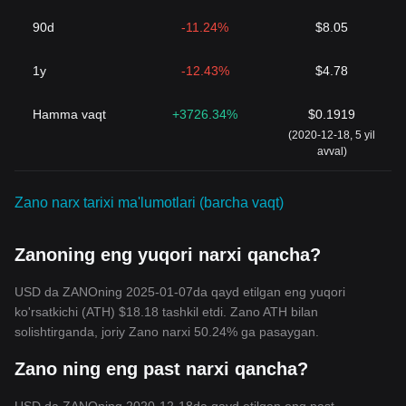
90d
-11.24%
$8.05
1y
-12.43%
$4.78
Hamma vaqt
+3726.34%
$0.1919
(2020-12-18, 5 yil
avval)
Zano narx tarixi ma'lumotlari (barcha vaqt)
Zanoning eng yuqori narxi qancha?
USD da ZANOning 2025-01-07da qayd etilgan eng yuqori
ko'rsatkichi (ATH) $18.18 tashkil etdi. Zano ATH bilan
solishtirganda, joriy Zano narxi 50.24% ga pasaygan.
Zano ning eng past narxi qancha?