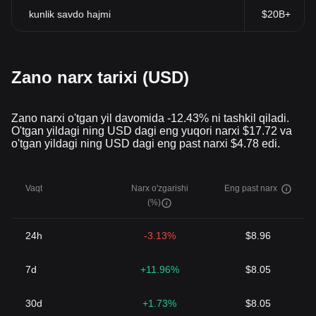
kunlik savdo hajmi
$20B+
Zano narx tarixi (USD)
Zano narxi o'tgan yil davomida -12.43% ni tashkil qiladi.
O'tgan yildagi ning USD dagi eng yuqori narxi $17.72 va
o'tgan yildagi ning USD dagi eng past narxi $4.78 edi.
Vaqt
Narx o'zgarishi
Eng past narx
(%)
24h
-3.13%
$8.96
7d
+11.96%
$8.05
30d
+1.73%
$8.05