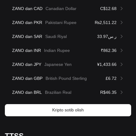
ZANO dan CAD
Canadian Dollar
C$12.68
ZANO dan PKR
Pakistani Rupee
₨2,511.22
ZANO dan SAR
Saudi Riyal
ر.س33.97
ZANO dan INR
Indian Rupee
₹862.36
ZANO dan JPY
Japanese Yen
¥1,433.66
ZANO dan GBP
British Pound Sterling
£6.72
ZANO dan BRL
Brazilian Real
R$46.35
Kripto sotib olish
TTSS