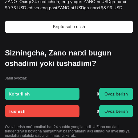
ZANO. Oxirgi 24 soat ichida, eng yuqori ZANO ni USDga narxi
$9.73 USD edi va eng pastZANO ni USDga narxi $8.96 USD.
Kripto sotib olish
Sizningcha, Zano narxi bugun
oshadimi yoki tushadimi?
Jami ovozlar:
Ko'tarilish
0
Ovoz berish
Tushish
0
Ovoz berish
Ovoz berish ma'lumotlari har 24 soatda yangilanadi. U Zano narxlari
tendentsiyasi bo'yicha hamjamiyat bashoratlarini aks ettiradi va investitsiya
maslahati sifatida qabul qilinmasligi kerak.