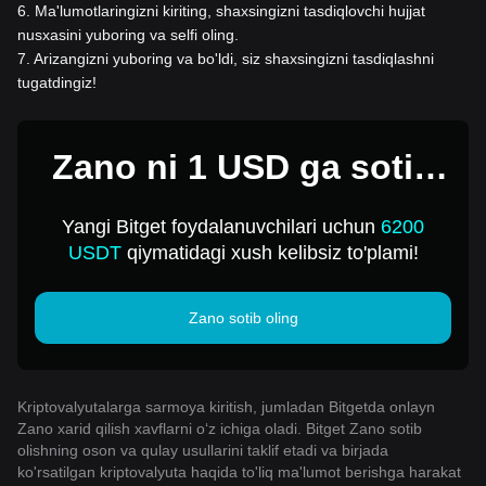
6
.
Ma'lumotlaringizni kiriting, shaxsingizni tasdiqlovchi hujjat
nusxasini yuboring va selfi oling.
7
.
Arizangizni yuboring va bo'ldi, siz shaxsingizni tasdiqlashni
tugatdingiz!
Zano ni 1 USD ga sotib
oling
Yangi Bitget foydalanuvchilari uchun
6200
USDT
qiymatidagi xush kelibsiz to'plami!
Zano sotib oling
Kriptovalyutalarga sarmoya kiritish, jumladan Bitgetda onlayn
Zano xarid qilish xavflarni o‘z ichiga oladi. Bitget Zano sotib
olishning oson va qulay usullarini taklif etadi va birjada
ko'rsatilgan kriptovalyuta haqida to'liq ma'lumot berishga harakat