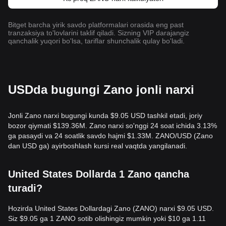
Bitget barcha yirik savdo platformalari orasida eng past
tranzaksiya to'lovlarini taklif qiladi. Sizning VIP darajangiz
qanchalik yuqori bo'lsa, tariflar shunchalik qulay bo'ladi.
USDda bugungi Zano jonli narxi
Jonli Zano narxi bugungi kunda $9.05 USD tashkil etadi, joriy
bozor qiymati $139.36M. Zano narxi so'nggi 24 soat ichida 3.13%
ga pasaydi va 24 soatlik savdo hajmi $1.33M. ZANO/USD (Zano
dan USD ga) ayirboshlash kursi real vaqtda yangilanadi.
United States Dollarda 1 Zano qancha
turadi?
Hozirda United States Dollardagi Zano (ZANO) narxi $9.05 USD.
Siz $9.05 ga 1 ZANO sotib olishingiz mumkin yoki $10 ga 1.11