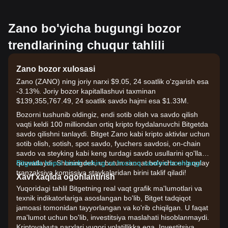
Zano bo'yicha bugungi bozor
trendlarining chuqur tahlili
Zano bozor xulosasi
Zano (ZANO) ning joriy narxi $9.05, 24 soatlik o'zgarish esa
-3.13%. Joriy bozor kapitallashuvi taxminan
$139,355,767.49, 24 soatlik savdo hajmi esa $1.33M.
Bozorni tushunib oldingiz, endi sotib olish va savdo qilish
vaqti keldi 100 milliondan ortiq kripto foydalanuvchi Bitgetda
savdo qilishni tanlaydi. Bitget Zano kabi kripto aktivlar uchun
sotib olish, sotish, spot savdo, fyuchers savdosi, on-chain
savdo va steyking kabi keng turdagi savdo usullarini qo'llab-
quvvatlaydi. Shuningdek, u butun sanoat bo'yicha eng qulay
Bitgetda bepul hisob oching va hoziroq savdoni boshlang!
tranzaksiya komissiya stavkalaridan birini taklif qiladi!
Xavf xaqida ogohlantirish
Yuqoridagi tahlil Bitgetning real vaqt grafik ma'lumotlari va
texnik indikatorlariga asoslangan bo'lib, Bitget tadqiqot
jamoasi tomonidan tayyorlangan va ko'rib chiqilgan. U faqat
ma'lumot uchun bo'lib, investitsiya maslahati hisoblanmaydi.
Kriptovalyuta narxlari yuqori volatillikka ega. Investitsiya