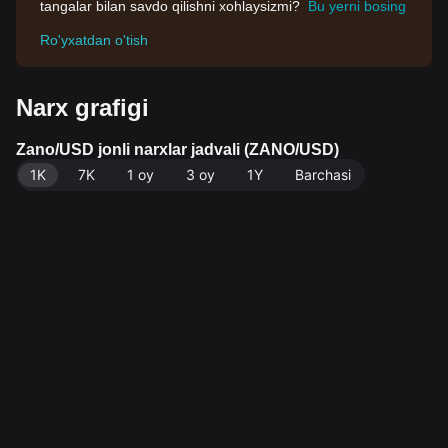
tangalar bilan savdo qilishni xohlaysizmi?
Bu yerni bosing
Ro'yxatdan o'tish
Narx grafigi
Zano/USD jonli narxlar jadvali (ZANO/USD)
1K
7K
1 oy
3 oy
1Y
Barchasi