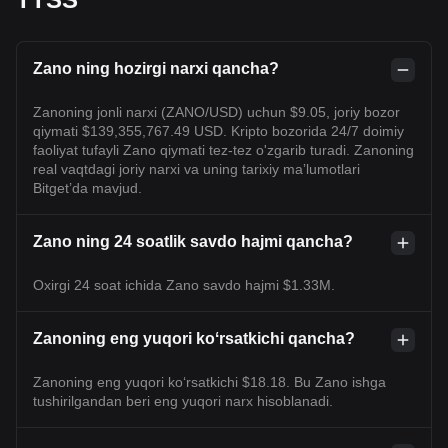
Zano ning hozirgi narxi qancha?
Zanoning jonli narxi (ZANO/USD) uchun $9.05, joriy bozor
qiymati $139,355,767.49 USD. Kripto bozorida 24/7 doimiy
faoliyat tufayli Zano qiymati tez-tez o'zgarib turadi. Zanoning
real vaqtdagi joriy narxi va uning tarixiy maʼlumotlari
Bitget’da mavjud.
Zano ning 24 soatlik savdo hajmi qancha?
Oxirgi 24 soat ichida Zano savdo hajmi $1.33M.
Zanoning eng yuqori koʻrsatkichi qancha?
Zanoning eng yuqori ko‘rsatkichi $18.18. Bu Zano ishga
tushirilgandan beri eng yuqori narx hisoblanadi.