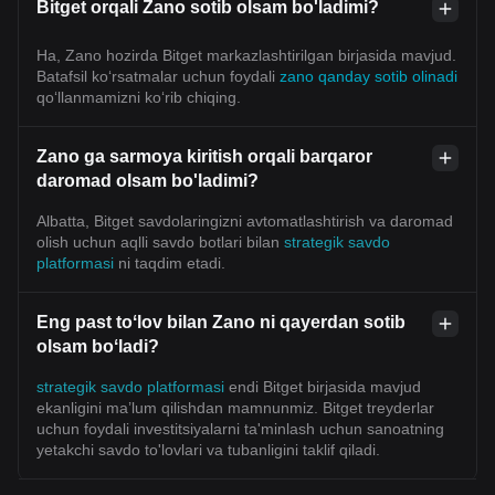
Bitget orqali Zano sotib olsam bo'ladimi?
Ha, Zano hozirda Bitget markazlashtirilgan birjasida mavjud.
Batafsil koʻrsatmalar uchun foydali
zano qanday sotib olinadi
qoʻllanmamizni koʻrib chiqing.
Zano ga sarmoya kiritish orqali barqaror
daromad olsam bo'ladimi?
Albatta, Bitget savdolaringizni avtomatlashtirish va daromad
olish uchun aqlli savdo botlari bilan
strategik savdo
platformasi
ni taqdim etadi.
Eng past toʻlov bilan Zano ni qayerdan sotib
olsam boʻladi?
strategik savdo platformasi
endi Bitget birjasida mavjud
ekanligini ma’lum qilishdan mamnunmiz. Bitget treyderlar
uchun foydali investitsiyalarni ta'minlash uchun sanoatning
yetakchi savdo to'lovlari va tubanligini taklif qiladi.