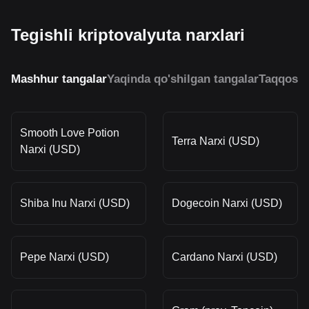
Tegishli kriptovalyuta narxlari
Mashhur tangalar
Yaqinda qo'shilgan tangalar
Taqqosla
Smooth Love Potion
Terra Narxi (USD)
Narxi (USD)
Shiba Inu Narxi (USD)
Dogecoin Narxi (USD)
Pepe Narxi (USD)
Cardano Narxi (USD)