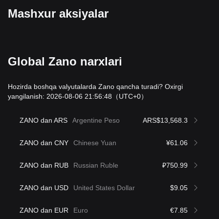
Mashxur aksiyalar
Global Zano narxlari
Hozirda boshqa valyutalarda Zano qancha turadi? Oxirgi
yangilanish: 2026-08-06 21:56:48
（UTC+0）
ZANO dan ARS
Argentine Peso
ARS$13,568.3
ZANO dan CNY
Chinese Yuan
¥61.06
ZANO dan RUB
Russian Ruble
₽750.99
ZANO dan USD
United States Dollar
$9.05
ZANO dan EUR
Euro
€7.85