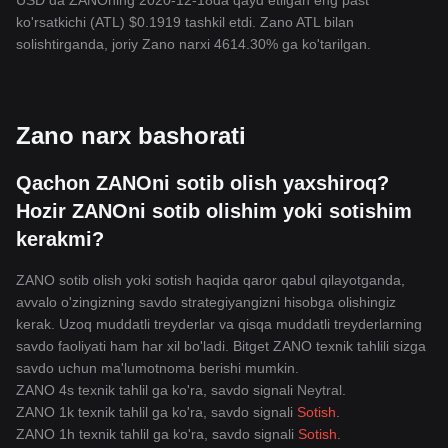
USD da ZANOning 2020-12-18da qayd etilgan eng past
ko'rsatkichi (ATL) $0.1919 tashkil etdi. Zano ATL bilan
solishtirganda, joriy Zano narxi 4614.30% ga ko'tarilgan.
Zano narx bashorati
Qachon ZANOni sotib olish yaxshiroq?
Hozir ZANOni sotib olishim yoki sotishim
kerakmi?
ZANO sotib olish yoki sotish haqida qaror qabul qilayotganda,
avvalo o'zingizning savdo strategiyangizni hisobga olishingiz
kerak. Uzoq muddatli treyderlar va qisqa muddatli treyderlarning
savdo faoliyati ham har xil bo'ladi. Bitget ZANO texnik tahlili sizga
savdo uchun ma'lumotnoma berishi mumkin.
ZANO 4s texnik tahlil ga ko'ra, savdo signali
Neytral
.
ZANO 1k texnik tahlil ga ko'ra, savdo signali
Sotish
.
ZANO 1h texnik tahlil ga ko'ra, savdo signali
Sotish
.