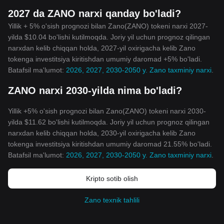
2027 da ZANO narxi qanday bo'ladi?
Yillik + 5% o'sish prognozi bilan Zano(ZANO) tokeni narxi 2027-
yilda $10.04 bo'lishi kutilmoqda. Joriy yil uchun prognoz qilingan
narxdan kelib chiqqan holda, 2027-yil oxirigacha kelib Zano
tokenga investitsiya kiritishdan umumiy daromad +5% bo'ladi.
Batafsil ma'lumot:
2026, 2027, 2030-2050 y. Zano taxminiy narxi
.
ZANO narxi 2030-yilda nima bo'ladi?
Yillik +5% o'sish prognozi bilan Zano(ZANO) tokeni narxi 2030-
yilda $11.62 bo'lishi kutilmoqda. Joriy yil uchun prognoz qilingan
narxdan kelib chiqqan holda, 2030-yil oxirigacha kelib Zano
tokenga investitsiya kiritishdan umumiy daromad 21.55% bo'ladi.
Batafsil ma'lumot:
2026, 2027, 2030-2050 y. Zano taxminiy narxi
.
Kripto sotib olish
Zano texnik tahlili