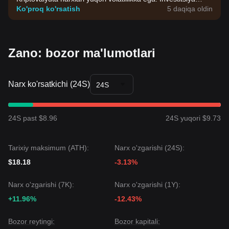
qarorlarini o'zingizning riskga chidamliligingiz asosida qabul
Ko'proq ko'rsatish
5 daqiqa oldin
qiling.
Zano: bozor ma'lumotlari
Narx ko'rsatkichi (24S)
24S
24S past $8.96
24S yuqori $9.73
Tarixiy maksimum (ATH):
Narx o'zgarishi (24S):
$18.18
-3.13%
Narx o'zgarishi (7K):
Narx o'zgarishi (1Y):
+11.96%
-12.43%
Bozor reytingi:
Bozor kapitali: