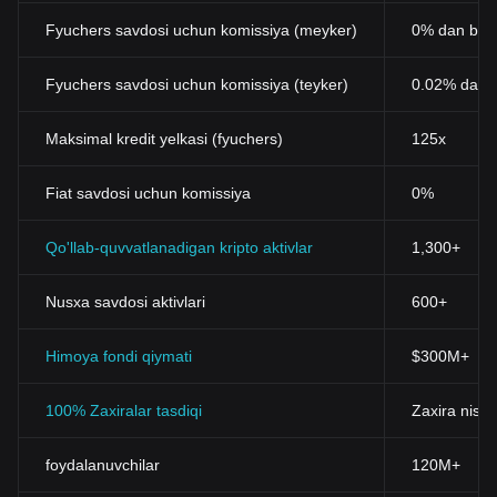
Fyuchers savdosi uchun komissiya (meyker)
0% dan bos
Fyuchers savdosi uchun komissiya (teyker)
0.02% dan 
Maksimal kredit yelkasi (fyuchers)
125x
Fiat savdosi uchun komissiya
0%
Qo'llab-quvvatlanadigan kripto aktivlar
1,300+
Nusxa savdosi aktivlari
600+
Himoya fondi qiymati
$300M+
100% Zaxiralar tasdiqi
Zaxira nisba
foydalanuvchilar
120M+