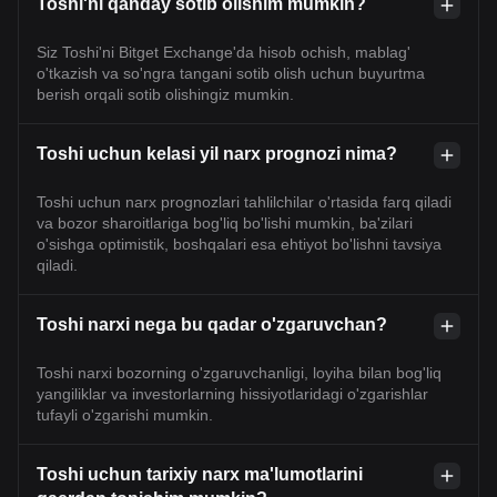
Toshi'ni qanday sotib olishim mumkin?
Siz Toshi'ni Bitget Exchange'da hisob ochish, mablag'
o'tkazish va so'ngra tangani sotib olish uchun buyurtma
berish orqali sotib olishingiz mumkin.
Toshi uchun kelasi yil narx prognozi nima?
Toshi uchun narx prognozlari tahlilchilar o'rtasida farq qiladi
va bozor sharoitlariga bog'liq bo'lishi mumkin, ba'zilari
o'sishga optimistik, boshqalari esa ehtiyot bo'lishni tavsiya
qiladi.
Toshi narxi nega bu qadar o'zgaruvchan?
Toshi narxi bozorning o'zgaruvchanligi, loyiha bilan bog'liq
yangiliklar va investorlarning hissiyotlaridagi o'zgarishlar
tufayli o'zgarishi mumkin.
Toshi uchun tarixiy narx ma'lumotlarini