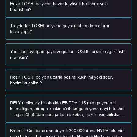
Hozir TOSHI bo'yicha bozor kayfiyati bullishmi yoki
Savdo Signallari
bearishmi?
Hozirgi texnik tuzilish va bozor impulsiga asoslanib, quyidagi
savdo strategiyalari ma'lumot uchun berilgan:
Mumkin Bo'lgan Sotib Olish Zonasi
Treyderlar TOSHI bo'yicha qaysi muhim darajalarni
• Agar Toshi narxi
$0.000100
ga yaqinlashsa va tiklanish
kuzatyapti?
signali (masalan, bullish engulfing sham) ko'rsatsa, qisqa
muddatli sotib olish imkoniyatini shakllantirishi mumkin.
• Agar Toshi narxi
$0.000110
ni hajmning sezilarli kengayishi
Yaqinlashayotgan qaysi voqealar TOSHI narxini o'zgartirishi
bilan buzib o'tsa, bu trendning teskarilanishi va yangi o'sish
mumkin?
harakatini tasdiqlashi mumkin.
Xavf Senariysi
• Agar Toshi narxi
$0.000100
dan pastga tushsa, bozor
chuqurroq moslashish bosqichiga kirishi mumkin, potensial
Hozir TOSHI bo'yicha xarid bosimi kuchlimi yoki sotuv
ravishda $0.000095 atrofida yillik minimal darajalarni sinab
bosimi kuchlimi?
ko'rish mumkin.
Sotib Olish Strategiyasi
Hozirgi bozor tuzilishiga asoslanib, quyidagi ma'lumot
RELY moliyaviy hisobotida EBITDA 115 mln ga yetgani
strategiyalari taqdim etilgan:
ko‘rsatilgan, biroq u keskin o‘sib ketgach yana qaytib tushdi
Konservativ Investorlar
—agar 23,68 dan pastga tushib ketsa, bozor ayiqchilikka
• Kirishdan oldin Toshi narxi
$0.000110
qarshilik darajasidan
(bearish) o‘tadimi?
samarali ravishda qayta tiklanishi va barqarorlashishini
kuting.
Katta kit Coinbase’dan deyarli 200 000 dona HYPE tokenini
• Yoki narx
$0.000100
psixologik qo'llab-quvvatlash
olib chiqdi — bu narxning 65 dollarlik qarshilik darajasidan