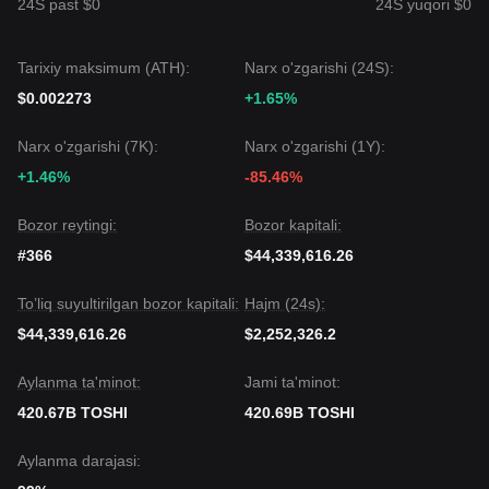
24S past $0
24S yuqori $0
nishon darajasi
$0.000095
bo'lishi mumkin.
Bozor Konsensusi
Kompleks tahlil shuni ko'rsatadiki, garchi Toshi qisqa
Tarixiy maksimum (ATH):
Narx o'zgarishi (24S):
muddatda uzluksiz volatillik yoki diapazon ichida savdo
qilishga duch kelishi mumkin bo'lsa-da, agar u
$0.000100
$0.002273
+1.65%
muhim qo'llab-quvvatlashdan yuqorida qolsa, o'rta muddatli
tendensiya
tushishdan neytral-barqarorga
o'tishi
Narx o'zgarishi (7K):
Narx o'zgarishi (1Y):
kutilmoqda.
+1.46%
-85.46%
Bozor reytingi:
Bozor kapitali:
#366
$44,339,616.26
To’liq suyultirilgan bozor kapitali:
Hajm (24s):
$44,339,616.26
$2,252,326.2
Aylanma ta'minot:
Jami ta'minot:
420.67B TOSHI
420.69B TOSHI
Aylanma darajasi: