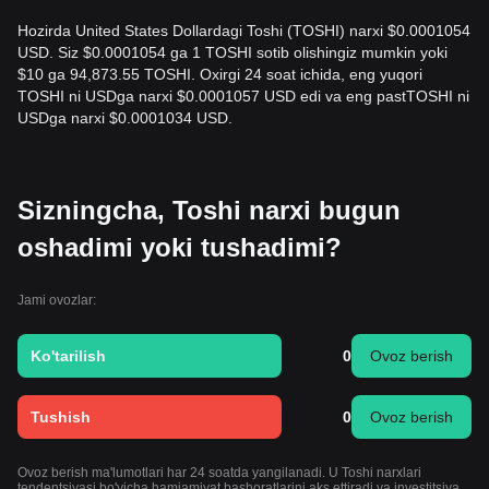
Hozirda United States Dollardagi Toshi (TOSHI) narxi $0.0001054
USD. Siz $0.0001054 ga 1 TOSHI sotib olishingiz mumkin yoki
$10 ga 94,873.55 TOSHI. Oxirgi 24 soat ichida, eng yuqori
TOSHI ni USDga narxi $0.0001057 USD edi va eng pastTOSHI ni
USDga narxi $0.0001034 USD.
Sizningcha, Toshi narxi bugun
oshadimi yoki tushadimi?
Jami ovozlar:
Ko'tarilish
0
Ovoz berish
Tushish
0
Ovoz berish
Ovoz berish ma'lumotlari har 24 soatda yangilanadi. U Toshi narxlari
tendentsiyasi bo'yicha hamjamiyat bashoratlarini aks ettiradi va investitsiya