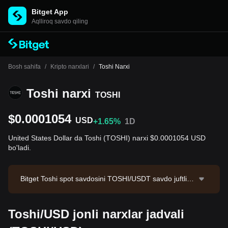
Bitget App
Aqlliroq savdo qiling
Bosh sahifa
/
Kripto narxlari
/
Toshi Narxi
Toshi narxi
TOSHI
$0.0001054
USD
+1.65%
1D
United States Dollar da Toshi (TOSHI) narxi $0.0001054 USD
bo'ladi.
Bitget Toshi spot savdosini TOSHI/USDT savdo juftligi
orqali taklif qiladi. Hozirgi TOSHI/USDT narxi 0.00010
55, 24 soatlik savdo hajmi esa $6,376.32.Toshi bozor
Toshi/USD jonli narxlar jadvali
kapitallashuvi $44,339,616.26 bo'lib, muomaladagi mi
qdori 420.67B TOSHI. Ma'lumotlar manbai: Bitget birja