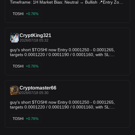
Timeframe: 1H Market Bias: Neutral → Bullish 📍Entry Zone:
Wait for a confirmed breakout above the nearest 1H
resistance with strong buying volume. 🎯 Take Profit • TP1:
TOSHI
+0.76%
+5% • TP2: +10% • TP3: +15% 🛑 Stop Loss Below the most
recent 1H swing low (approximately 3–5% below entry). 🔍
Key Observation TOSHI is consolidating within a tight range.
A high-volume breakout could signal the next bullish move,
CryptKing321
while rejection at resistance may lead to another retest of
2026/07/18 05:32
support. Confirmation is essential before entering. ⚠️ This
guy's short $TOSHI now Entry 0.0001250 - 0.0001265,
analysis is for educational purposes only. Always use proper
targets 0.0001220 / 0.0001190 / 0.0001160, with SL:
risk management and DYOR. #BitgetInsight #TOSHI #USDT
0.0001295.
#Crypto #TechnicalAnalysis #Trading
TOSHI
+0.76%
Cryptomaster66
2026/07/18 05:30
guy's short $TOSHI now Entry 0.0001250 - 0.0001265,
targets 0.0001220 / 0.0001190 / 0.0001160, with SL:
0.0001295.
TOSHI
+0.76%