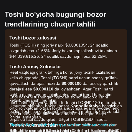
Toshi bo'yicha bugungi bozor
trendlarining chuqur tahlili
Toshi bozor xulosasi
Toshi (TOSHI) ning joriy narxi $0.0001054, 24 soatlik
o'zgarish esa +1.65%. Joriy bozor kapitallashuvi taxminan
$44,339,616.26, 24 soatlik savdo hajmi esa $2.25M.
Toshi Asosiy Xulosalar
Real vaqtdagi grafik tahliliga ko'ra, joriy texnik tuzilishdan
kelib chiqqanda, Toshi (TOSHI) narxi uchun asosiy qo'llab-
quvvatlash darajasi hozirda
$0.000100
da, asosiy qarshilik
darajasi esa
$0.000110
da joylashgan. Agar Toshi narxi
ushbu diapazondan chiqib ketsa, yangi trend harakatini
Endi bozorni tushunganingizdan so'ng, savdo qilishni
keltirib chiqarishi mumkin.
boshlashning ayni vaqti keldi. Toshi (TOSHI) 120 milliondan
Umuman olganda, hozirgi bozor
Konsolidatsiya
bosqichida
ortiq ro'yxatdan o'tgan foydalanuvchiga ega dunyodagi eng
bo'lib, Toshi narxi o'zgarishlari asosan muhim texnik zonalar
yirik kriptovalyuta platformalaridan biri bo'lgan Bitget
ichida jamlangan.
birjasida faol savdo qiladi. Bitget TOSHI/USDT spot
Texnik Ko'rsatkichlar
savdosini eng qulay komissiyalar bilan taklif etadi: meyker
Bitgetda bepul hisob oching va hoziroq savdoni boshlang!
RSI:
uchun 0% dan va teyker uchun 0.03% dan. Platforma 1300
Joriy qiymati
39.9
ni tashkil qiladi, bu bozor impulsining