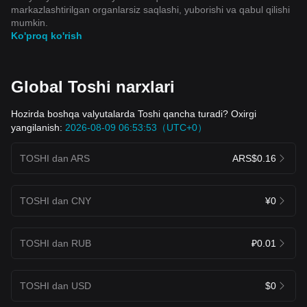
markazlashtirilgan organlarsiz saqlashi, yuborishi va qabul qilishi
mumkin.
Ko'proq ko'rish
Global Toshi narxlari
Hozirda boshqa valyutalarda Toshi qancha turadi? Oxirgi
yangilanish:
2026-08-09 06:53:53（UTC+0）
TOSHI dan ARS
ARS$0.16
TOSHI dan CNY
¥0
TOSHI dan RUB
₽0.01
TOSHI dan USD
$0