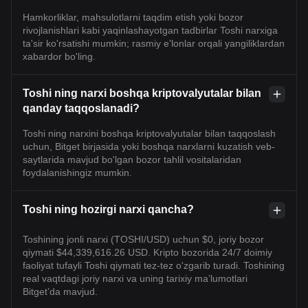
Hamkorliklar, mahsulotlarni taqdim etish yoki bozor
rivojlanishlari kabi yaqinlashayotgan tadbirlar Toshi narxiga
ta'sir ko'rsatishi mumkin; rasmiy e'lonlar orqali yangiliklardan
xabardor bo'ling.
Toshi ning narxi boshqa kriptovalyutalar bilan
qanday taqqoslanadi?
Toshi ning narxini boshqa kriptovalyutalar bilan taqqoslash
uchun, Bitget birjasida yoki boshqa narxlarni kuzatish veb-
saytlarida mavjud bo'lgan bozor tahlil vositalaridan
foydalanishingiz mumkin.
Toshi ning hozirgi narxi qancha?
Toshining jonli narxi (TOSHI/USD) uchun $0, joriy bozor
qiymati $44,339,616.26 USD. Kripto bozorida 24/7 doimiy
faoliyat tufayli Toshi qiymati tez-tez o'zgarib turadi. Toshining
real vaqtdagi joriy narxi va uning tarixiy maʼlumotlari
Bitget’da mavjud.