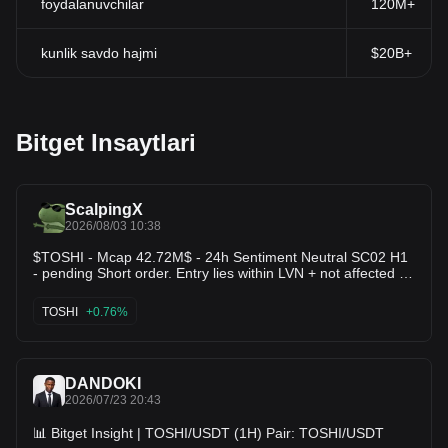
foydalanuvchilar
120M+
kunlik savdo hajmi
$20B+
Bitget Insaytlari
ScalpingX
2026/08/03 10:38
$TOSHI - Mcap 42.72M$ - 24h Sentiment Neutral SC02 H1
- pending Short order. Entry lies within LVN + not affected by
any weak zone, the current resistance zone is around
1.57% wide. The downtrend has lasted 7 days 3 hours, with
TOSHI
+0.76%
the largest recorded price decline at 10.40%. If price breaks
above this resistance zone, the trend will likely reverse
upward.
DANDOKI
2026/07/23 20:43
📊 Bitget Insight | TOSHI/USDT (1H) Pair: TOSHI/USDT