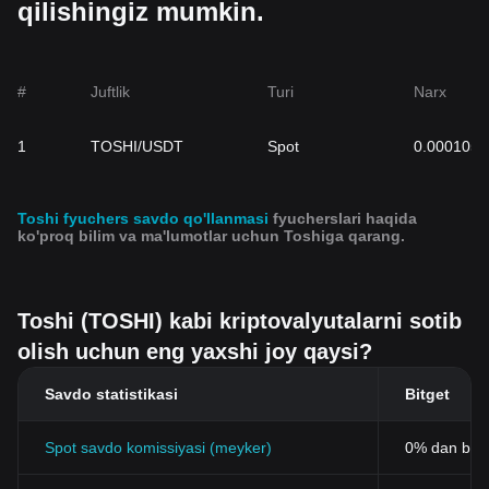
qilishingiz mumkin.
#
Juftlik
Turi
Narx
1
TOSHI/USDT
Spot
0.0001055
Toshi fyuchers savdo qo'llanmasi
fyucherslari haqida
ko'proq bilim va ma'lumotlar uchun Toshiga qarang.
Toshi (TOSHI) kabi kriptovalyutalarni sotib
olish uchun eng yaxshi joy qaysi?
Savdo statistikasi
Bitget
Spot savdo komissiyasi (meyker)
0% dan bos