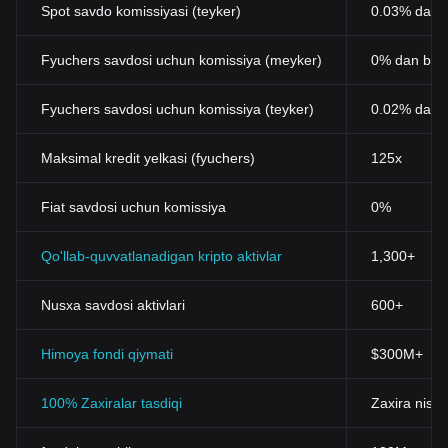
Spot savdo komissiyasi (teyker)
0.03% dan b
Fyuchers savdosi uchun komissiya (meyker)
0% dan bos
Fyuchers savdosi uchun komissiya (teyker)
0.02% dan 
Maksimal kredit yelkasi (fyuchers)
125x
Fiat savdosi uchun komissiya
0%
Qo'llab-quvvatlanadigan kripto aktivlar
1,300+
Nusxa savdosi aktivlari
600+
Himoya fondi qiymati
$300M+
100% Zaxiralar tasdiqi
Zaxira nisba