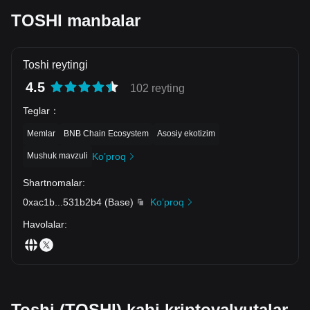
TOSHI manbalar
Toshi reytingi
4.5
102 reyting
Teglar
：
Memlar
BNB Chain Ecosystem
Asosiy ekotizim
Mushuk mavzuli
Ko’proq
Shartnomalar
:
0xac1b
...
531b2b4
(
Base
)
Ko’proq
Havolalar
:
Toshi (TOSHI) kabi kriptovalyutalar