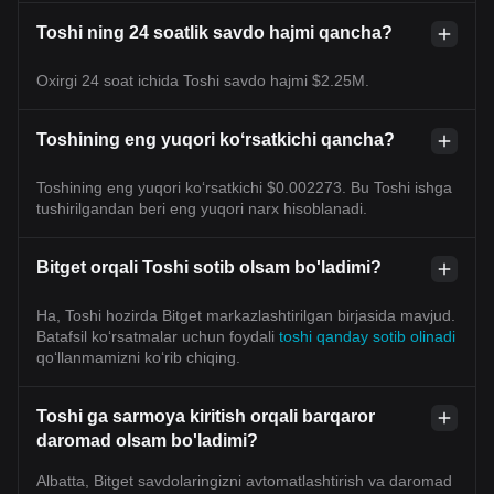
Toshi ning 24 soatlik savdo hajmi qancha?
Oxirgi 24 soat ichida Toshi savdo hajmi $2.25M.
Toshining eng yuqori koʻrsatkichi qancha?
Toshining eng yuqori ko‘rsatkichi $0.002273. Bu Toshi ishga
tushirilgandan beri eng yuqori narx hisoblanadi.
Bitget orqali Toshi sotib olsam bo'ladimi?
Ha, Toshi hozirda Bitget markazlashtirilgan birjasida mavjud.
Batafsil koʻrsatmalar uchun foydali
toshi qanday sotib olinadi
qoʻllanmamizni koʻrib chiqing.
Toshi ga sarmoya kiritish orqali barqaror
daromad olsam bo'ladimi?
Albatta, Bitget savdolaringizni avtomatlashtirish va daromad