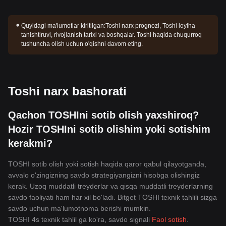
Quyidagi ma'lumotlar kiritilgan:
Toshi narx prognozi, Toshi loyiha
tanishtiruvi, rivojlanish tarixi va boshqalar. Toshi haqida chuqurroq
tushuncha olish uchun o'qishni davom eting.
Toshi narx bashorati
Qachon TOSHIni sotib olish yaxshiroq?
Hozir TOSHIni sotib olishim yoki sotishim
kerakmi?
TOSHI sotib olish yoki sotish haqida qaror qabul qilayotganda,
avvalo o'zingizning savdo strategiyangizni hisobga olishingiz
kerak. Uzoq muddatli treyderlar va qisqa muddatli treyderlarning
savdo faoliyati ham har xil bo'ladi. Bitget TOSHI texnik tahlili sizga
savdo uchun ma'lumotnoma berishi mumkin.
TOSHI 4s texnik tahlil ga ko'ra, savdo signali
Faol sotish
.