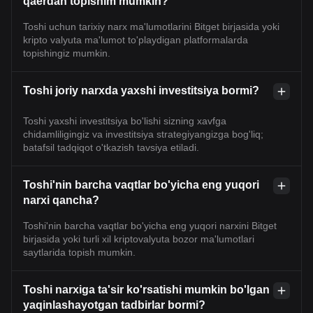
qaerdan topishim mumkin?
Toshi uchun tarixiy narx ma'lumotlarini Bitget birjasida yoki
kripto valyuta ma'lumot to'playdigan platformalarda
topishingiz mumkin.
Toshi joriy narxda yaxshi investitsiya bormi?
Toshi yaxshi investitsiya bo'lishi sizning xavfga
chidamliligingiz va investitsiya strategiyangizga bog'liq;
batafsil tadqiqot o'tkazish tavsiya etiladi.
Toshi'nin barcha vaqtlar bo'yicha eng yuqori
narxi qancha?
Toshi'nin barcha vaqtlar bo'yicha eng yuqori narxini Bitget
birjasida yoki turli xil kriptovalyuta bozor ma'lumotlari
saytlarida topish mumkin.
Toshi narxiga ta'sir ko'rsatishi mumkin bo'lgan
yaqinlashayotgan tadbirlar bormi?