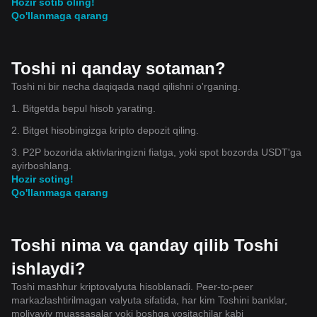
Hozir sotib oling!
Qo'llanmaga qarang
Toshi ni qanday sotaman?
Toshi ni bir necha daqiqada naqd qilishni o'rganing.
1. Bitgetda bepul hisob yarating.
2. Bitget hisobingizga kripto depozit qiling.
3. P2P bozorida aktivlaringizni fiatga, yoki spot bozorda USDT'ga
ayirboshlang.
Hozir soting!
Qo'llanmaga qarang
Toshi nima va qanday qilib Toshi
ishlaydi?
Toshi mashhur kriptovalyuta hisoblanadi. Peer-to-peer
markazlashtirilmagan valyuta sifatida, har kim Toshini banklar,
moliyaviy muassasalar yoki boshqa vositachilar kabi