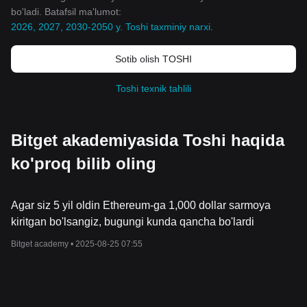
bo'ladi. Batafsil ma'lumot:
2026, 2027, 2030-2050 y. Toshi taxminiy narxi
.
Sotib olish TOSHI
Toshi texnik tahlili
Bitget akademiyasida Toshi haqida
ko'proq bilib oling
Agar siz 5 yil oldin Ethereum-ga 1,000 dollar sarmoya
kiritgan bo'lsangiz, bugungi kunda qancha bo'lardi
Bitget academy •
2025-08-25 07:55