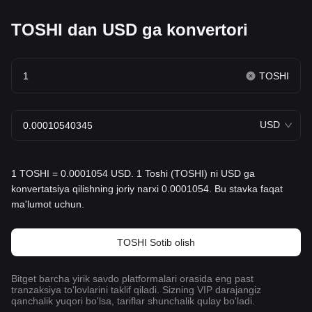
TOSHI dan USD ga konvertori
TOSHI
USD
1 TOSHI = 0.0001054 USD. 1 Toshi (TOSHI) ni USD ga
konvertatsiya qilishning joriy narxi 0.0001054. Bu stavka faqat
ma'lumot uchun.
TOSHI Sotib olish
Bitget barcha yirik savdo platformalari orasida eng past
tranzaksiya to'lovlarini taklif qiladi. Sizning VIP darajangiz
qanchalik yuqori bo'lsa, tariflar shunchalik qulay bo'ladi.