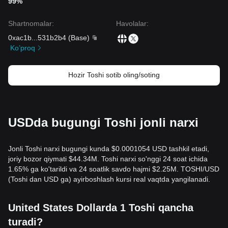
99%
Shartnomalar
:
Havolalar
:
0xac1b
...
531b2b4
(
Base
)
Ko’proq
Hozir Toshi sotib oling/soting
USDda bugungi Toshi jonli narxi
Jonli Toshi narxi bugungi kunda $0.0001054 USD tashkil etadi,
joriy bozor qiymati $44.34M. Toshi narxi so'nggi 24 soat ichida
1.65% ga ko'tarildi va 24 soatlik savdo hajmi $2.25M. TOSHI/USD
(Toshi dan USD ga) ayirboshlash kursi real vaqtda yangilanadi.
United States Dollarda 1 Toshi qancha
turadi?