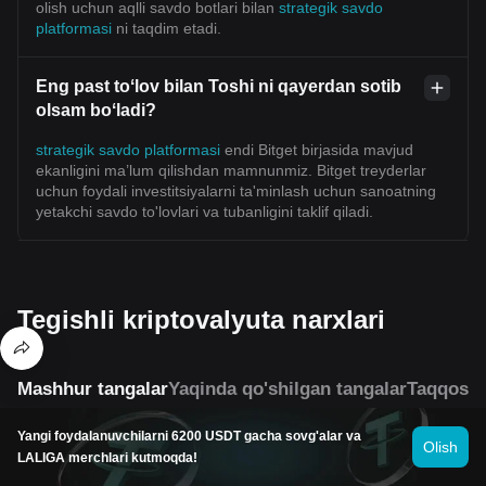
olish uchun aqlli savdo botlari bilan
strategik savdo
platformasi
ni taqdim etadi.
Eng past toʻlov bilan Toshi ni qayerdan sotib
olsam boʻladi?
strategik savdo platformasi
endi Bitget birjasida mavjud
ekanligini ma’lum qilishdan mamnunmiz. Bitget treyderlar
uchun foydali investitsiyalarni ta'minlash uchun sanoatning
yetakchi savdo to'lovlari va tubanligini taklif qiladi.
Tegishli kriptovalyuta narxlari
Mashhur tangalar
Yaqinda qo'shilgan tangalar
Taqqosla
Yangi foydalanuvchilarni 6200 USDT gacha sovg'alar va
Olish
LALIGA merchlari kutmoqda!
Dogecoin Narxi (USD)
Shiba Inu Narxi (USD)