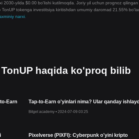
i 2030-yilda $0.00 bo'lishi kutilmoqda. Joriy yil uchun prognoz qilingan
ib TonUP tokenga investitsiya kiritishdan umumiy daromad 21.55% bo'lad
xminiy narxi
.
 TonUP haqida ko'proq bilib
-to-Earn
Tap-to-Earn o'yinlari nima? Ular qanday ishlay
Bitget academy •
2024-07-09 03:25
i
Pixelverse (PIXFI): Cyberpunk o'yini kripto