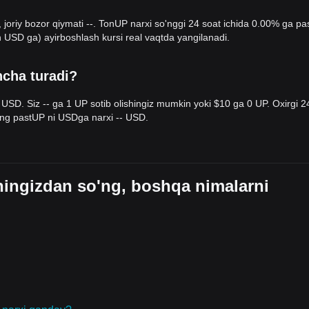
 joriy bozor qiymati --. TonUP narxi so'nggi 24 soat ichida 0.00% ga pa
USD ga) ayirboshlash kursi real vaqtda yangilanadi.
kun ichida
diapazon ichida yonboshlab harakatlanadigan
narx
tiyotkor
. Treyderlar volatillikni oshirish uchun kengroq ekotizimdan
ncha turadi?
arxi hozirda
$0.0185
qo‘llab-quvvatlash va
$0.0240
qarshilik darajalari
 USD. Siz -- ga 1 UP sotib olishingiz mumkin yoki $10 ga 0 UP. Oxirgi 2
eyingi maqsad narx
$0.0310
bo‘lishi mumkin.
eng pastUP ni USDga narxi -- USD.
ingi maqsad narx
$0.0150
bo‘lishi mumkin.
nsus shunday: TonUP qisqa muddatda volatillik yoki konsolidatsiyani bos
ab-quvvatlash darajasidan yuqorida qolsa, platforma o‘z loyihalar oqimin
ingizdan so'ng, boshqa nimalarni
iv
bo‘lib qolishi ehtimol.