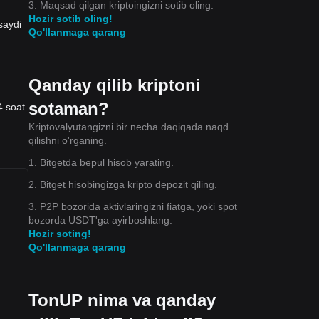
3. Maqsad qilgan kriptoingizni sotib oling.
Hozir sotib oling!
saydi
Qo'llanmaga qarang
Qanday qilib kriptoni
sotaman?
4 soat
Kriptovalyutangizni bir necha daqiqada naqd
qilishni o'rganing.
hdan
1. Bitgetda bepul hisob yarating.
i
2. Bitget hisobingizga kripto depozit qiling.
3. P2P bozorida aktivlaringizni fiatga, yoki spot
bozorda USDT'ga ayirboshlang.
Hozir soting!
Qo'llanmaga qarang
TonUP nima va qanday