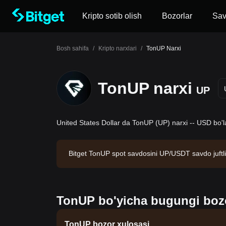
Kripto sotib olish
Bozorlar
Sa
Bosh sahifa
/
Kripto narxlari
/
TonUP Narxi
TonUP narxi
UP
United States Dollar da TonUP (UP) narxi -- USD bo'l
Bitget TonUP spot savdosini UP/USDT savdo juftlig
vi -- bo'lib, muomaladagi miqdori --. Ma'lumotlar 
TonUP bo'yicha bugungi bozor
TonUP bozor xulosasi