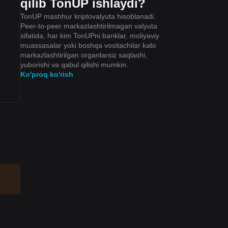
qilib TonUP ishlaydi?
TonUP mashhur kriptovalyuta hisoblanadi.
Peer-to-peer markazlashtirilmagan valyuta
sifatida, har kim TonUPni banklar, moliyaviy
muassasalar yoki boshqa vositachilar kabi
markazlashtirilgan organlarsiz saqlashi,
yuborishi va qabul qilishi mumkin.
Ko'proq ko'rish