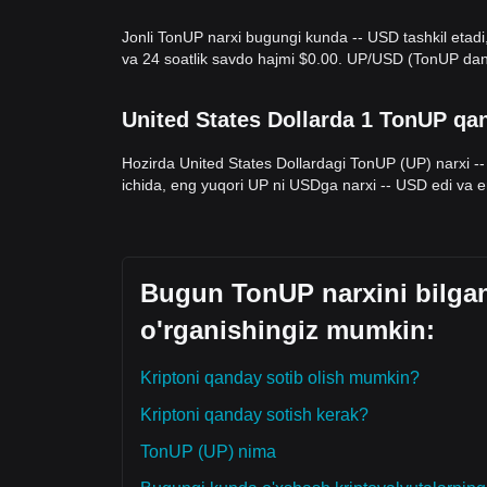
Trendlar bo‘yicha qisqacha yakun
Jonli TonUP narxi bugungi kunda -- USD tashkil etadi,
Bozor ko‘rinishi
va 24 soatlik savdo hajmi $0.00. UP/USD (TonUP dan 
Qisqa muddatli nuqtai nazardan, TonUP so‘nggi 7 
tuzilmasini ko‘rsatdi va bozor kayfiyati umuman
eh
katalizator kutmoqda.
United States Dollarda 1 TonUP qa
O‘rta muddatli strukturaviy tahlilga ko‘ra, TonUP n
orasida joylashgan.
Hozirda United States Dollardagi TonUP (UP) narxi --
Bozor istiqboli
Agar TonUP narxi
$0.0240
dan yuqoriga chiqsa, k
ichida, eng yuqori UP ni USDga narxi -- USD edi va 
Agar TonUP narxi
$0.0185
dan pastga tushsa, key
Bozor konsensusi
Bir nechta tahlilchilar fikrlariga asoslanib, konse
kechirishi mumkin, biroq narx
$0.0185
asosiy qo‘ll
kengaytirgani sayin o‘rta muddatli trend
Bugun TonUP narxini bilgan
konstrukt
o'rganishingiz mumkin:
Kriptoni qanday sotib olish mumkin?
Kriptoni qanday sotish kerak?
TonUP (UP) nima