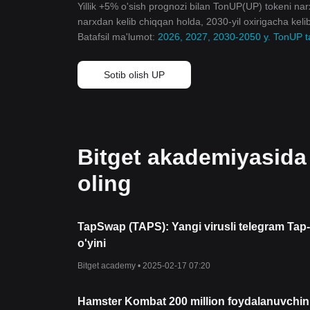
Yillik +5% o'sish prognozi bilan TonUP(UP) tokeni narx
narxdan kelib chiqqan holda, 2030-yil oxirigacha kel
Batafsil ma'lumot:
2026, 2027, 2030-2050 y. TonUP ta
Sotib olish UP
Bitget akademiyasida
oling
TapSwap (TAPS): Yangi virusli telegram Tap
o'yini
Bitget academy •
2025-02-17 07:20
Hamster Kombat 200 million foydalanuvchin