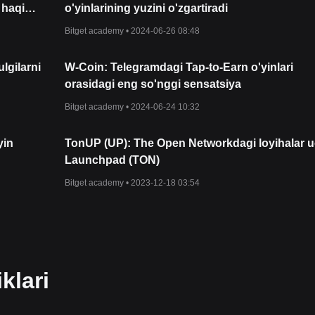
 haqida
o'yinlarining yuzini o'zgartiradi
Bitget academy •
2024-06-26 08:48
lgilarni
W-Coin: Telegramdagi Tap-to-Earn o'yinlari
orasidagi eng so'nggi sensatsiya
Bitget academy •
2024-06-24 10:32
yin
TonUP (UP): The Open Networkdagi loyihalar 
Launchpad (TON)
Bitget academy •
2023-12-18 03:54
klari