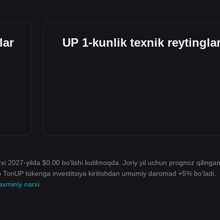
lar
UP 1-kunlik texnik reytingla
xi 2027-yilda $0.00 bo'lishi kutilmoqda. Joriy yil uchun prognoz qilinga
ib TonUP tokenga investitsiya kiritishdan umumiy daromad +5% bo'ladi.
xminiy narxi
.