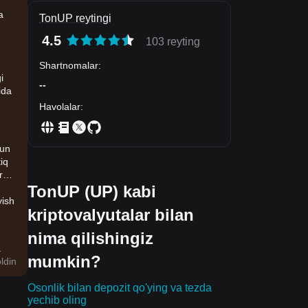
a
TonUP reytingi
4.5
103 reyting
Shartnomalar
:
i
--
ida
Havolalar
:
hun
iq
ror
q
TonUP (UP) kabi
yish
kriptovalyutalar bilan
nima qilishingiz
.
mumkin?
miy
ldin
i
Osonlik bilan depozit qo'ying va tezda
yechib oling