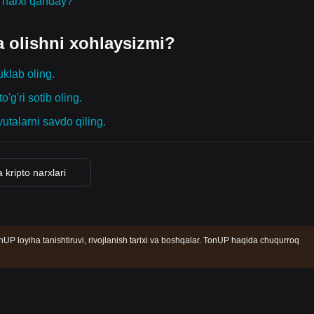
g narxi qanday?
a olishni xohlaysizmi?
uklab oling.
o'g'ri sotib oling.
yutalarni savdo qiling.
 kripto narxlari
UP loyiha tanishtiruvi, rivojlanish tarixi va boshqalar. TonUP haqida chuqurroq