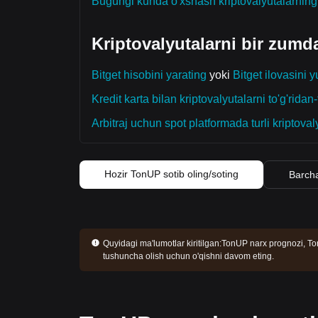
Bugungi kunda o'xshash kriptovalyutalarnin
Kriptovalyutalarni bir zumd
Bitget hisobini yarating
yoki
Bitget ilovasini y
Kredit karta bilan kriptovalyutalarni to'g'ridan-t
Arbitraj uchun spot platformada turli kriptoval
Hozir TonUP sotib oling/soting
Barcha
Quyidagi ma'lumotlar kiritilgan:
TonUP narx prognozi, Ton
tushuncha olish uchun o'qishni davom eting.