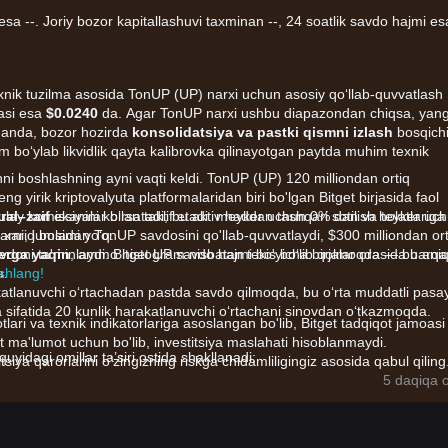
 esa --. Joriy bozor kapitallashuvi taxminan --, 24 soatlik savdo hajmi es
 texnik tuzilma asosida TonUP (UP) narxi uchun asosiy qo‘llab-quvvatlash
jasi esa
$0.0240
da. Agar TonUP narxi ushbu diapazondan chiqsa, yang
ganda, bozor hozirda
konsolidatsiya va pastki qismni izlash
bosqich
m bo‘ylab likvidlik qayta kalibrovka qilinayotgan paytda muhim texnik
ni boshlashning ayni vaqti keldi. TonUP (UP) 120 milliondan ortiq
 yirik kriptovalyuta platformalaridan biri bo'lgan Bitget birjasida faol
ulay komissiyalar bilan taklif etadi: meyker uchun 0% dan va teyker uc
ral–zaif
ekanini ko‘rsatadi; bu aktiv haddan tashqari sotilish holatlariga
 xarid bosimi yo‘q.
arni, jumladan TonUP savdosini qo'llab-quvvatlaydi, $300 milliondan ort
avdoni ta'minlaydi. Bitget UP savdo hajmi bo'yicha birjalar orasida barqa
erga yaqin
, ammo histogram nisbatan tekis bo‘lib qolmoqda — bu ani
a.
shlang!
akatlanuvchi o‘rtachadan pastda savdo qilmoqda, bu o‘rta muddatli pasa
qta sifatida 20 kunlik harakatlanuvchi o‘rtachani sinovdan o‘tkazmoqda.
tlari va texnik indikatorlariga asoslangan bo'lib, Bitget tadqiqot jamoasi
t ma'lumot uchun bo'lib, investitsiya maslahati hisoblanmaydi.
uyidagi omillar ta’siri ostida shakllanadi:
itsiya qarorlarini o'zingizning riskga chidamliligingiz asosida qabul qiling
‘idagi launchpad sifatida UP narxi TON blokcheyn ekotizimidagi umu
5 daqiqa o
qori darajada bog‘liq.
riladigan yangi loyihalarning e’lon qilinishi va natijalari bozor kayfiyatin
alabini oshiradi.