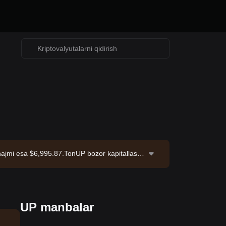
o hajmi esa $6,995.87.TonUP bozor kapitallashu
UP manbalar