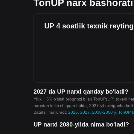
TonUP narx bashorati
UP 4 soatlik texnik reyting
2027 da UP narxi qanday bo'ladi?
Yillik + 5% o'sish prognozi bilan TonUP(UP) tokeni nar
narxdan kelib chiqqan holda, 2027-yil oxirigacha kel
Batafsil ma'lumot:
2026, 2027, 2030-2050 y. TonUP ta
UP narxi 2030-yilda nima bo'ladi?