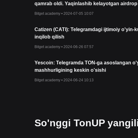
qamrab oldi. Yaqinlashib kelayotgan airdrop
bilishingiz kerak bo'lgan hamma narsa
Bitget academy •
2024-07-05 10:07
Catizen (CATI): Telegramdagi ijtimoiy o'yin-ku
inqilob qilish
Bitget academy •
2024-06-26 07:57
Yescoin: Telegramda TON-ga asoslangan o'
mashhurligining keskin o'sishi
Bitget academy •
2024-06-24 10:13
So'nggi TonUP yangili