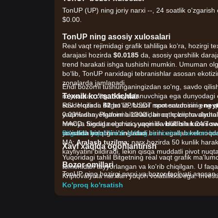
TonUP (UP) ning joriy narxi --, 24 soatlik o'zgarish
$0.00.
TonUP ning asosiy xulosalari
Real vaqt rejimidagi grafik tahliliga ko‘ra, hozirgi
darajasi hozirda
$0.0185
da, asosiy qarshilik dara
trend harakati ishga tushishi mumkin. Umuman ol
bo‘lib, TonUP narxidagi tebranishlar asosan ekotizi
zonalarda jamlanadi.
Endi bozorni tushunganingizdan so'ng, savdo qilish
Texnik ko‘rsatkichlar
ro'yxatdan o'tgan foydalanuvchiga ega dunyodagi eng
RSI: Hozirda
savdo qiladi. Bitget UP/USDT spot savdosini eng q
42
bo‘lib, bozor momentumining
neyt
yaqinlashayotganini bildiradi, biroq hozircha darhol
0.03% dan. Platforma 1300 dan ortiq kriptovalyutal
MACD: Signal nol chiziq yaqinida
himoya fondiga ega va yuqori likvidlik bilan 24/7 s
bullish krossov
yo‘nalish yo‘qligini anglatadi.
ravishda birinchi o'rinlardan birini egallab kelmoqd
Bitgetda bepul hisob oching va hoziroq savdoni bo
MA:
Aralash tuzilma
; narx hozirda 50 kunlik har
Xavf xaqida ogohlantirish
kayfiyatini bildiradi, lekin qisqa muddatli pivot nu
Yuqoridagi tahlil Bitgetning real vaqt grafik ma'lumo
Bozor omillari
tomonidan tayyorlangan va ko'rib chiqilgan. U faqa
TonUP ning hozirgi narxi va bozor faoliyati asosan q
Kriptovalyuta narxlari yuqori volatillikka ega. Invest
•
Ekokimyo (ecosystem) sinergiyasi:
TON tarmog
Ko'proq ko'rsatish
faollik va bloklangan umumiy qiymat (TVL) bilan yu
•
Launchpad faoliyati:
Platforma orqali ishga tushi
belgilaydi, bu esa UP tokenlarining amaliy (utility) t