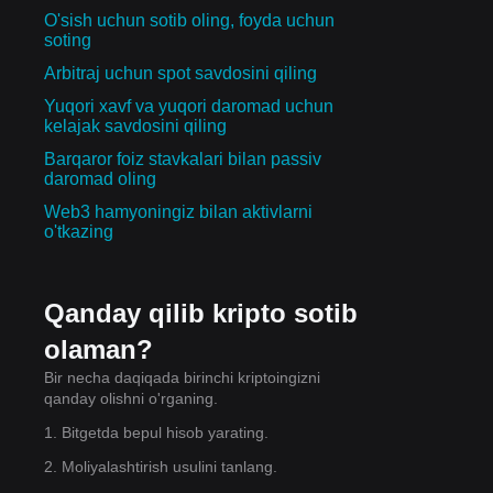
O'sish uchun sotib oling, foyda uchun
soting
Arbitraj uchun spot savdosini qiling
Yuqori xavf va yuqori daromad uchun
kelajak savdosini qiling
i
Barqaror foiz stavkalari bilan passiv
daromad oling
Web3 hamyoningiz bilan aktivlarni
o'tkazing
Qanday qilib kripto sotib
olaman?
Bir necha daqiqada birinchi kriptoingizni
qanday olishni o'rganing.
1. Bitgetda bepul hisob yarating.
gan
2. Moliyalashtirish usulini tanlang.