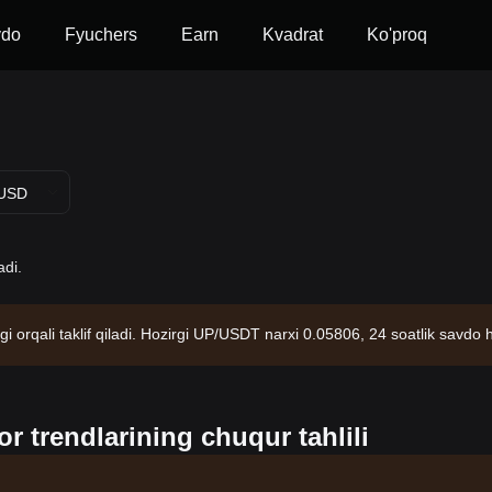
vdo
Fyuchers
Earn
Kvadrat
Ko'proq
USD
adi.
i orqali taklif qiladi. Hozirgi UP/USDT narxi 0.05806, 24 soatlik savd
manbai: Bitget birjasi. Oxirgi yangilanish: 2026-08-08 06:02:35.
 trendlarining chuqur tahlili