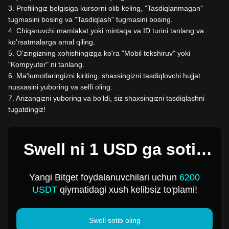
3
.
Profilingiz belgisiga kursorni olib keling, "Tasdiqlanmagan"
tugmasini bosing va "Tasdiqlash" tugmasini bosing.
4
.
Chiqaruvchi mamlakat yoki mintaqa va ID turini tanlang va
ko'rsatmalarga amal qiling.
5
.
O'zingizning xohishingizga ko'ra "Mobil tekshiruv" yoki
"Kompyuter" ni tanlang.
6
.
Ma'lumotlaringizni kiriting, shaxsingizni tasdiqlovchi hujjat
nusxasini yuboring va selfi oling.
7
.
Arizangizni yuboring va bo'ldi, siz shaxsingizni tasdiqlashni
tugatdingiz!
Swell ni 1 USD ga sotib
oling
Yangi Bitget foydalanuvchilari uchun
6200
USDT
qiymatidagi xush kelibsiz to'plami!
Swell sotib oling