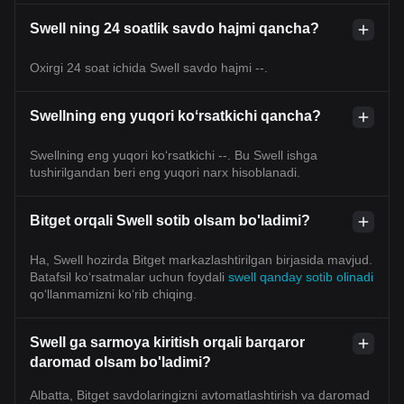
Swell ning 24 soatlik savdo hajmi qancha?
Oxirgi 24 soat ichida Swell savdo hajmi --.
Swellning eng yuqori koʻrsatkichi qancha?
Swellning eng yuqori ko‘rsatkichi --. Bu Swell ishga
tushirilgandan beri eng yuqori narx hisoblanadi.
Bitget orqali Swell sotib olsam bo'ladimi?
Ha, Swell hozirda Bitget markazlashtirilgan birjasida mavjud.
Batafsil koʻrsatmalar uchun foydali
swell qanday sotib olinadi
qoʻllanmamizni koʻrib chiqing.
Swell ga sarmoya kiritish orqali barqaror
daromad olsam bo'ladimi?
Albatta, Bitget savdolaringizni avtomatlashtirish va daromad