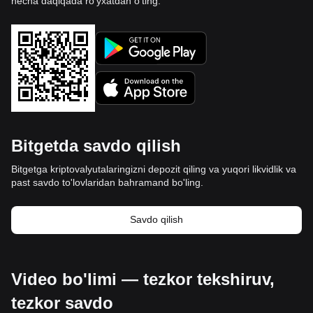
necha daqiqada ro'yxatdan o'ting.
Bitgetda savdo qilish
Bitgetga kriptovalyutalaringizni depozit qiling va yuqori likvidlik va
past savdo to'lovlaridan bahramand bo'ling.
Savdo qilish
Video bo'limi — tezkor tekshiruv,
tezkor savdo