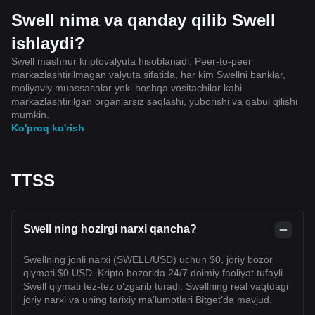
Swell nima va qanday qilib Swell
ishlaydi?
Swell mashhur kriptovalyuta hisoblanadi. Peer-to-peer
markazlashtirilmagan valyuta sifatida, har kim Swellni banklar,
moliyaviy muassasalar yoki boshqa vositachilar kabi
markazlashtirilgan organlarsiz saqlashi, yuborishi va qabul qilishi
mumkin.
Ko'proq ko'rish
TTSS
Swell ning hozirgi narxi qancha?
Swellning jonli narxi (SWELL/USD) uchun $0, joriy bozor
qiymati $0 USD. Kripto bozorida 24/7 doimiy faoliyat tufayli
Swell qiymati tez-tez o'zgarib turadi. Swellning real vaqtdagi
joriy narxi va uning tarixiy maʼlumotlari Bitget’da mavjud.