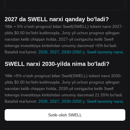
2027 da SWELL narxi qanday bo'ladi?
Yillik + 5% o'sish prognozi bilan Swell(SWELL) tokeni narxi 2027-
yilda $0.00 bo'lishi kutilmoqda. Joriy yil uchun prognoz qilingan
narxdan kelib chiqqan holda, 2027-yil oxirigacha kelib Swell
tokenga investitsiya kiritishdan umumiy daromad +5% bo'ladi.
Batafsil ma'lumot:
2026, 2027, 2030-2050 y. Swell taxminiy narxi
.
SWELL narxi 2030-yilda nima bo'ladi?
Yillik +5% o'sish prognozi bilan Swell(SWELL) tokeni narxi 2030-
yilda $0.00 bo'lishi kutilmoqda. Joriy yil uchun prognoz qilingan
narxdan kelib chiqqan holda, 2030-yil oxirigacha kelib Swell
tokenga investitsiya kiritishdan umumiy daromad 21.55% bo'ladi.
Batafsil ma'lumot:
2026, 2027, 2030-2050 y. Swell taxminiy narxi
.
Sotib olish SWELL