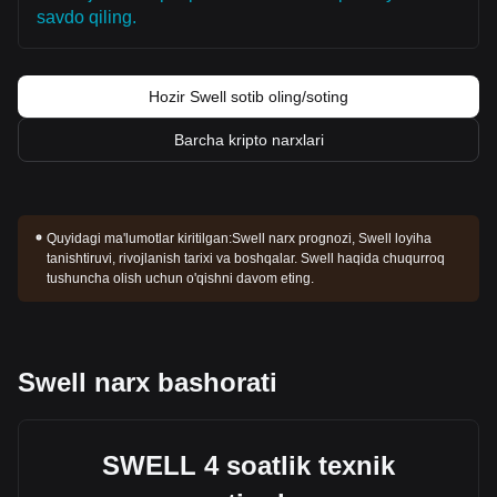
savdo qiling.
Hozir Swell sotib oling/soting
Barcha kripto narxlari
Quyidagi ma'lumotlar kiritilgan:
Swell narx prognozi, Swell loyiha
tanishtiruvi, rivojlanish tarixi va boshqalar. Swell haqida chuqurroq
tushuncha olish uchun o'qishni davom eting.
Swell narx bashorati
SWELL 4 soatlik texnik