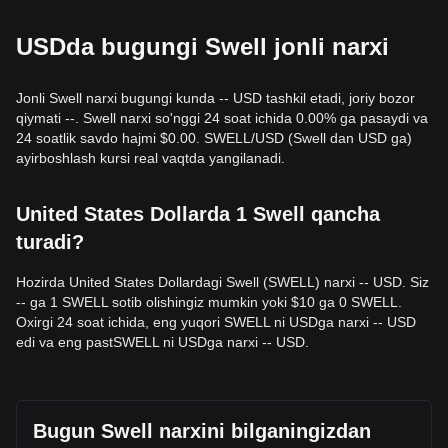
USDda bugungi Swell jonli narxi
Jonli Swell narxi bugungi kunda -- USD tashkil etadi, joriy bozor
qiymati --. Swell narxi so'nggi 24 soat ichida 0.00% ga pasaydi va
24 soatlik savdo hajmi $0.00. SWELL/USD (Swell dan USD ga)
ayirboshlash kursi real vaqtda yangilanadi.
United States Dollarda 1 Swell qancha
turadi?
Hozirda United States Dollardagi Swell (SWELL) narxi -- USD. Siz
-- ga 1 SWELL sotib olishingiz mumkin yoki $10 ga 0 SWELL.
Oxirgi 24 soat ichida, eng yuqori SWELL ni USDga narxi -- USD
edi va eng pastSWELL ni USDga narxi -- USD.
Bugun Swell narxini bilganingizdan