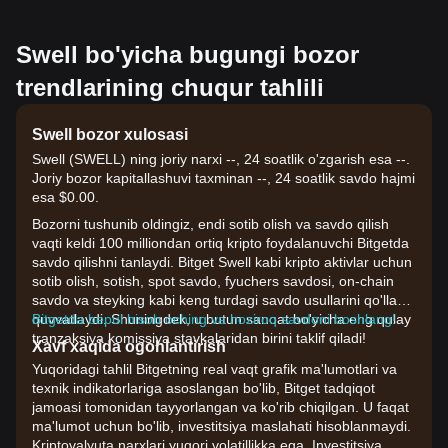
Swell bo'yicha bugungi bozor
trendlarining chuqur tahlili
Swell bozor xulosasi
Swell (SWELL) ning joriy narxi --, 24 soatlik o'zgarish esa --.
Joriy bozor kapitallashuvi taxminan --, 24 soatlik savdo hajmi
esa $0.00.
Bozorni tushunib oldingiz, endi sotib olish va savdo qilish
vaqti keldi 100 milliondan ortiq kripto foydalanuvchi Bitgetda
savdo qilishni tanlaydi. Bitget Swell kabi kripto aktivlar uchun
sotib olish, sotish, spot savdo, fyuchers savdosi, on-chain
savdo va steyking kabi keng turdagi savdo usullarini qo'llab-
quvvatlaydi. Shuningdek, u butun sanoat bo'yicha eng qulay
Bitgetda bepul hisob oching va hoziroq savdoni boshlang!
tranzaksiya komissiya stavkalaridan birini taklif qiladi!
Xavf xaqida ogohlantirish
Yuqoridagi tahlil Bitgetning real vaqt grafik ma'lumotlari va
texnik indikatorlariga asoslangan bo'lib, Bitget tadqiqot
jamoasi tomonidan tayyorlangan va ko'rib chiqilgan. U faqat
ma'lumot uchun bo'lib, investitsiya maslahati hisoblanmaydi.
Kriptovalyuta narxlari yuqori volatillikka ega. Investitsiya