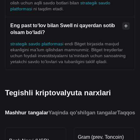
olish uchun aqlli savdo botlari bilan
strategik savdo
platformasi
ni taqdim etadi.
Eng past toʻlov bilan Swell ni qayerdan sotib
olsam boʻladi?
strategik savdo platformasi
endi Bitget birjasida mavjud
ekanligini ma’lum qilishdan mamnunmiz. Bitget treyderlar
uchun foydali investitsiyalarni ta'minlash uchun sanoatning
yetakchi savdo to'lovlari va tubanligini taklif qiladi.
Tegishli kriptovalyuta narxlari
Mashhur tangalar
Yaqinda qo'shilgan tangalar
Taqqosla
Gram (prev. Toncoin)