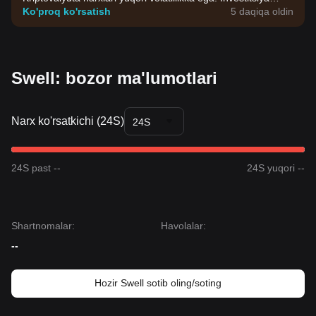
qarorlarini o'zingizning riskga chidamliligingiz asosida qabul
Ko'proq ko'rsatish
5 daqiqa oldin
qiling.
Swell: bozor ma'lumotlari
Narx ko'rsatkichi (24S)
24S
24S past --
24S yuqori --
Shartnomalar
:
Havolalar
:
--
Hozir Swell sotib oling/soting