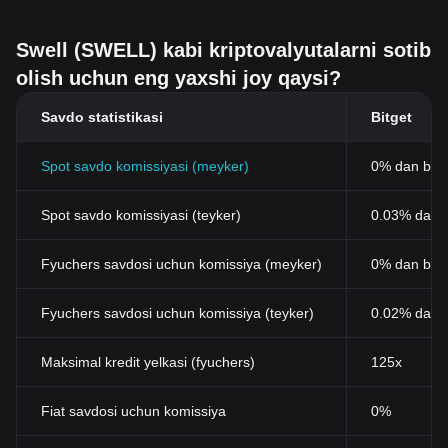
Swell (SWELL) kabi kriptovalyutalarni sotib
olish uchun eng yaxshi joy qaysi?
Savdo statistikasi
Bitget
Spot savdo komissiyasi (meyker)
0% dan bos
Spot savdo komissiyasi (teyker)
0.03% dan b
Fyuchers savdosi uchun komissiya (meyker)
0% dan bos
Fyuchers savdosi uchun komissiya (teyker)
0.02% dan 
Maksimal kredit yelkasi (fyuchers)
125x
Fiat savdosi uchun komissiya
0%