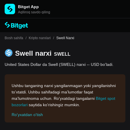
Bitget App
Aqlliroq savdo qiling
Bosh sahifa
/
Kripto narxlari
/
Swell Narxi
Swell narxi
SWELL
United States Dollar da Swell (SWELL) narxi -- USD bo'ladi.
Ushbu tanganing narxi yangilanmagan yoki yangilanishni
to'xtatdi. Ushbu sahifadagi ma'lumotlar faqat
ma'lumotnoma uchun. Ro'yxatdagi tangalarni
Bitget spot
bozorlari
saytida ko'rishingiz mumkin.
Ro'yxatdan o'tish