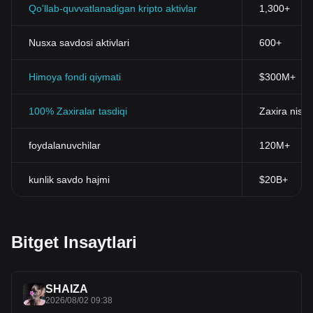
Qo'llab-quvvatlanadigan kripto aktivlar
1,300+
Nusxa savdosi aktivlari
600+
Himoya fondi qiymati
$300M+
100% Zaxiralar tasdiqi
Zaxira nisba
foydalanuvchilar
120M+
kunlik savdo hajmi
$20B+
Bitget Insaytlari
SHAIZA
2026/08/02 09:38