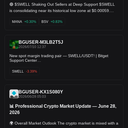
🟢 $SWELL Shaking Out Sellers at Deep Support $SWELL
is consolidating near its historical low zone at $0.00059.
Volume has dried up on the sell side, which usually
precedes an aggressive relief rally. Reclaiming $0.00072 as
MANA
+0.30%
BSV
+0.83%
support will send this flying back toward the main resistance
levels. Key Levels: Support: $0.00059 | Targets: $0.00072 /
$0.00171. $MANA $BSV
BGUSER-M3LB2T5J
2026/07/10 12:37
New spot margin trading pair — SWELL/USDT! | Bitget
Support Center
https://www.krbitget.com/support/articles/12560603888965?
appVersion=2.39.2&time=1783687010059&language=en_U
SWELL
-3.39%
S&androidSdk=36&appTheme=standard
BGUSER-KX1S080Y
2026/06/28 05:03
📊 Professional Crypto Market Update — June 28,
2026
🌍 Overall Market Outlook The crypto market is mixed with a