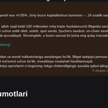
garish esa +0.05%. Joriy bozor kapitallashuvi taxminan --, 24 soatlik sa
 qilish vaqti keldi 100 milliondan ortiq kripto foydalanuvchi Bitgetda sav
lar uchun sotib olish, sotish, spot savdo, fyuchers savdosi, on-chain sav
llab-quvvatlaydi. Shuningdek, u butun sanoat bo'yicha eng qulay tranzak
shlang!
tlari va texnik indikatorlariga asoslangan bo'lib, Bitget tadqiqot jamoasi
t ma'lumot uchun bo'lib, investitsiya maslahati hisoblanmaydi.
itsiya qarorlarini o'zingizning riskga chidamliligingiz asosida qabul qiling
5 daqiqa o
umotlari