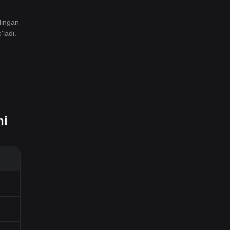
lingan
ladi.
hi