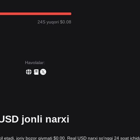
24S yuqori $0.08
Havolalar
:
SD jonli narxi
 etadi, joriy bozor qiymati $0.00. Real USD narxi so'nggi 24 soat ichid