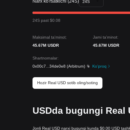
Narx ko'rsatkichi (24S)
24S
24S past $0.08
Maksimal ta'minot:
Jami ta'minot:
45.67M USDR
45.67M USDR
Shartnomalar
:
0x00c7
...
34de0e8
(
Arbitrum
)
Ko’proq
Hozir Real USD sotib oling/soting
USDda bugungi Real U
Jonli Real USD narxi bugungi kunda $0.00 USD tashkil