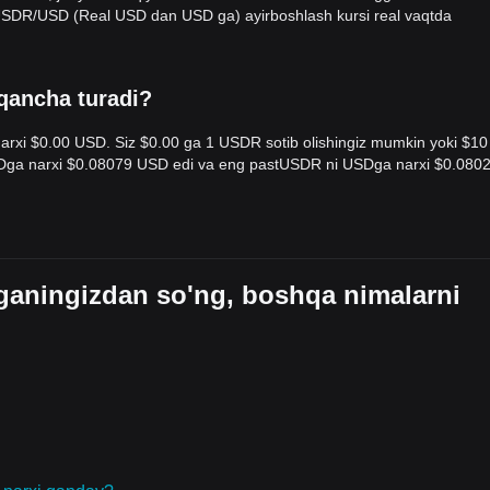
. USDR/USD (Real USD dan USD ga) ayirboshlash kursi real vaqtda
 qancha turadi?
arxi $0.00 USD. Siz $0.00 ga 1 USDR sotib olishingiz mumkin yoki $10
SDga narxi $0.08079 USD edi va eng pastUSDR ni USDga narxi $0.080
ganingizdan so'ng, boshqa nimalarni