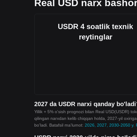
Real USD narx bashor
USDR 4 soatlik texnik
reytinglar
2027 da USDR narxi qanday bo'ladi
Yillik + 5% o'sish prognozi bilan Real USD(USDR) toke
qilingan narxdan kelib chiqqan holda, 2027-yil oxiri
bo'ladi. Batafsil ma'lumot:
2026, 2027, 2030-2050 y. 