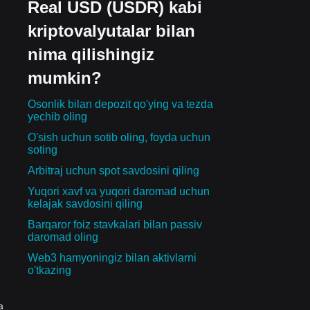
Real USD (USDR) kabi
kriptovalyutalar bilan
nima qilishingiz
mumkin?
Osonlik bilan depozit qo'ying va tezda
yechib oling
O'sish uchun sotib oling, foyda uchun
soting
Arbitraj uchun spot savdosini qiling
Yuqori xavf va yuqori daromad uchun
kelajak savdosini qiling
Barqaror foiz stavkalari bilan passiv
daromad oling
Web3 hamyoningiz bilan aktivlarni
o'tkazing
a