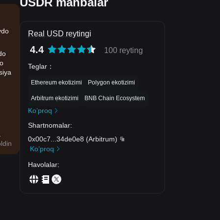
USDR manbalar
vdo
Real USD reytingi
4.4
100 reyting
do
do
Teglar
：
siya
Ethereum ekotizimi
Polygon ekotizimi
Arbitrum ekotizimi
BNB Chain Ecosystem
Ko’proq
Shartnomalar
:
.
0x00c7
...
34de0e8
(
Arbitrum
)
ldin
Ko’proq
Havolalar
: