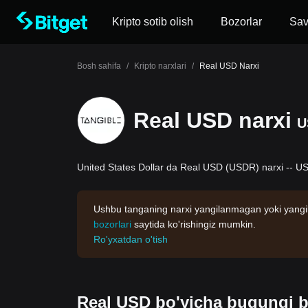
Kripto sotib olish
Bozorlar
Sa
Bosh sahifa
/
Kripto narxlari
/
Real USD Narxi
Real USD narxi
U
United States Dollar da Real USD (USDR) narxi -- US
Ushbu tanganing narxi yangilanmagan yoki yangil
bozorlari
saytida ko'rishingiz mumkin.
Ro'yxatdan o'tish
Real USD bo'yicha bugungi bo