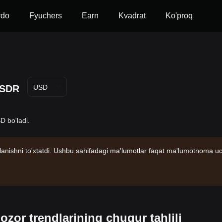
vdo
Fyuchers
Earn
Kvadrat
Ko'proq
SDR
USD
D bo'ladi.
anishni to'xtatdi. Ushbu sahifadagi ma'lumotlar faqat ma'lumotnoma u
zor trendlarining chuqur tahlili