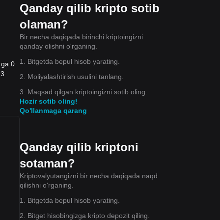
Qanday qilib kripto sotib
olaman?
Bir necha daqiqada birinchi kriptoingizni
qanday olishni o'rganing.
1. Bitgetda bepul hisob yarating.
 ga 0
23
2. Moliyalashtirish usulini tanlang.
3. Maqsad qilgan kriptoingizni sotib oling.
Hozir sotib oling!
Qo'llanmaga qarang
Qanday qilib kriptoni
sotaman?
Kriptovalyutangizni bir necha daqiqada naqd
qilishni o'rganing.
1. Bitgetda bepul hisob yarating.
2. Bitget hisobingizga kripto depozit qiling.