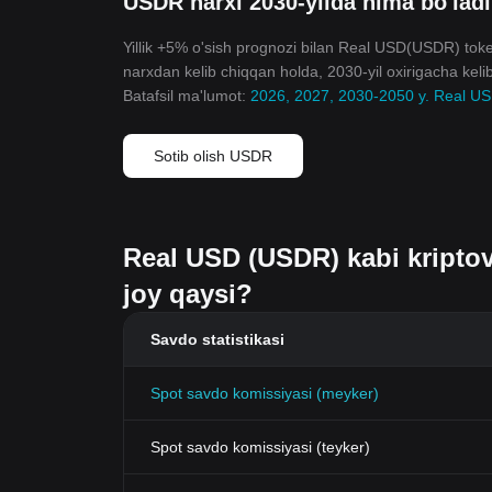
USDR narxi 2030-yilda nima bo'lad
Yillik +5% o'sish prognozi bilan Real USD(USDR) token
narxdan kelib chiqqan holda, 2030-yil oxirigacha kel
Batafsil ma'lumot:
2026, 2027, 2030-2050 y. Real USD
Sotib olish USDR
Real USD (USDR) kabi kriptov
joy qaysi?
Savdo statistikasi
Spot savdo komissiyasi (meyker)
Spot savdo komissiyasi (teyker)