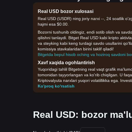
Real USD bozor xulosasi
Real USD (USDR) ning joriy narxi --, 24 soatlik o'z
hajmi esa $0.00.
Bozorni tushunib oldingiz, endi sotib olish va savdo
qilishni tanlaydi. Bitget Real USD kabi kripto aktiv
va steyking kabi keng turdagi savdo usullarini qo'
komissiya stavkalaridan birini taklif qiladi!
Bitgetda bepul hisob oching va hoziroq savdoni bo
Xavf xaqida ogohlantirish
Yuqoridagi tahlil Bitgetning real vaqt grafik ma'lumo
tomonidan tayyorlangan va ko'rib chiqilgan. U faqa
Kriptovalyuta narxlari yuqori volatillikka ega. Invest
Ko'proq ko'rsatish
Real USD: bozor ma'l