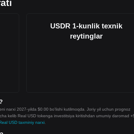
ati
USDR 1-kunlik texnik
reytinglar
?
ni narxi 2027-yilda $0.00 bo'lishi kutilmoqda. Joriy yil uchun prognoz
gacha kelib Real USD tokenga investitsiya kiritishdan umumiy daromad 
Real USD taxminiy narxi
.