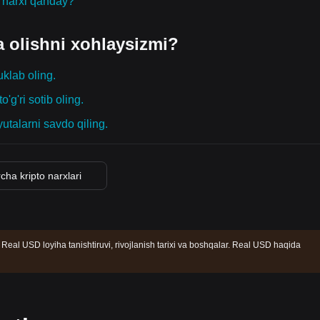
g narxi qanday?
a olishni xohlaysizmi?
uklab oling.
o'g'ri sotib oling.
yutalarni savdo qiling.
cha kripto narxlari
eal USD loyiha tanishtiruvi, rivojlanish tarixi va boshqalar. Real USD haqida