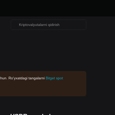
chun. Ro'yxatdagi tangalarni
Bitget spot