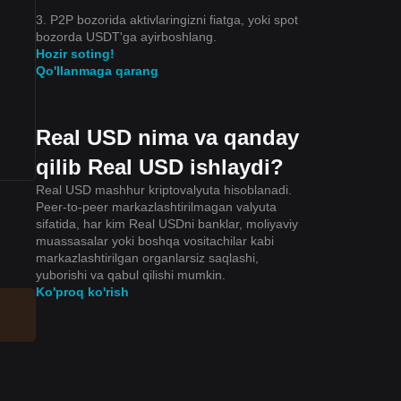
3. P2P bozorida aktivlaringizni fiatga, yoki spot
bozorda USDT'ga ayirboshlang.
Hozir soting!
Qo'llanmaga qarang
Real USD nima va qanday
qilib Real USD ishlaydi?
Real USD mashhur kriptovalyuta hisoblanadi.
Peer-to-peer markazlashtirilmagan valyuta
sifatida, har kim Real USDni banklar, moliyaviy
muassasalar yoki boshqa vositachilar kabi
markazlashtirilgan organlarsiz saqlashi,
yuborishi va qabul qilishi mumkin.
Ko'proq ko'rish