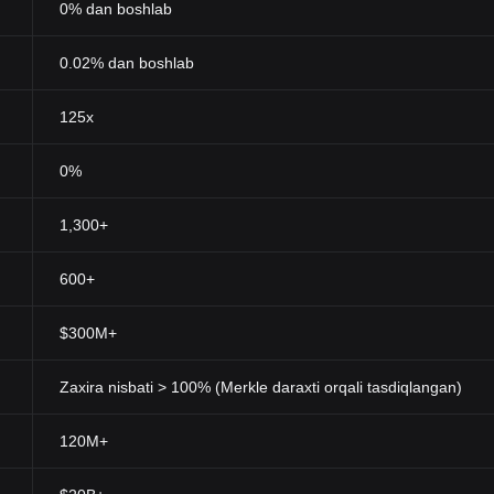
0% dan boshlab
0.02% dan boshlab
125x
0%
1,300+
600+
$300M+
Zaxira nisbati > 100% (Merkle daraxti orqali tasdiqlangan)
120M+