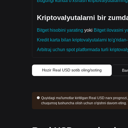
Bugungi kunda o'xshash kriptovalyutalarnin
Kriptovalyutalarni bir zumd
Bitget hisobini yarating
yoki
Bitget ilovasini y
Kredit karta bilan kriptovalyutalarni to'g'ridan-t
Arbitraj uchun spot platformada turli kriptoval
Hozir Real USD sotib oling/soting
Bar
Quyidagi ma'lumotlar kiritilgan:
Real USD narx prognozi, R
chuqurroq tushuncha olish uchun o'qishni davom eting.