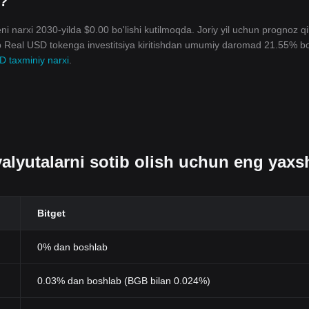
i?
i narxi 2030-yilda $0.00 bo'lishi kutilmoqda. Joriy yil uchun prognoz qi
ib Real USD tokenga investitsiya kiritishdan umumiy daromad 21.55% bo'
 taxminiy narxi
.
alyutalarni sotib olish uchun eng yaxs
Bitget
0% dan boshlab
0.03% dan boshlab (BGB bilan 0.024%)