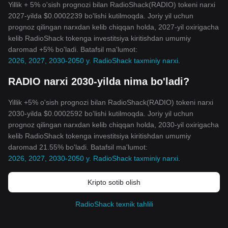
Yillik + 5% o'sish prognozi bilan RadioShack(RADIO) tokeni narxi
2027-yilda $0.0002239 bo'lishi kutilmoqda. Joriy yil uchun
prognoz qilingan narxdan kelib chiqqan holda, 2027-yil oxirigacha
kelib RadioShack tokenga investitsiya kiritishdan umumiy
daromad +5% bo'ladi. Batafsil ma'lumot:
2026, 2027, 2030-2050 y. RadioShack taxminiy narxi
.
RADIO narxi 2030-yilda nima bo'ladi?
Yillik +5% o'sish prognozi bilan RadioShack(RADIO) tokeni narxi
2030-yilda $0.0002592 bo'lishi kutilmoqda. Joriy yil uchun
prognoz qilingan narxdan kelib chiqqan holda, 2030-yil oxirigacha
kelib RadioShack tokenga investitsiya kiritishdan umumiy
daromad 21.55% bo'ladi. Batafsil ma'lumot:
2026, 2027, 2030-2050 y. RadioShack taxminiy narxi
.
Kripto sotib olish
RadioShack texnik tahlili