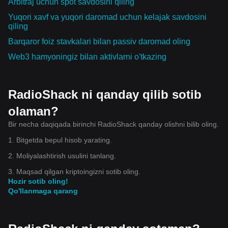
Arbitraj uchun spot savdosini qiling
Yuqori xavf va yuqori daromad uchun kelajak savdosini
qiling
Barqaror foiz stavkalari bilan passiv daromad oling
Web3 hamyoningiz bilan aktivlarni o'tkazing
RadioShack ni qanday qilib sotib
olaman?
Bir necha daqiqada birinchi RadioShack qanday olishni bilib oling.
1. Bitgetda bepul hisob yarating.
2. Moliyalashtirish usulini tanlang.
3. Maqsad qilgan kriptoingizni sotib oling.
Hozir sotib oling!
Qo'llanmaga qarang