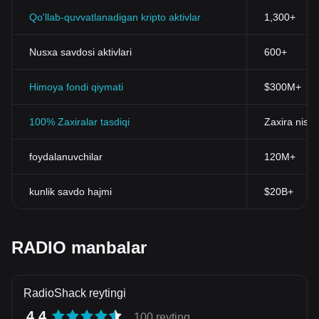
Qo'llab-quvvatlanadigan kripto aktivlar
1,300+
Nusxa savdosi aktivlari
600+
Himoya fondi qiymati
$300M+
100% Zaxiralar tasdiqi
Zaxira nisba
foydalanuvchilar
120M+
kunlik savdo hajmi
$20B+
RADIO manbalar
RadioShack reytingi
4.4
100 reyting