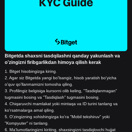
Bitgetda shaxsni tasdqilashni qanday yakunlash va
o'zingizni firibgarlikdan himoya qilish kerak
1
.
Bitget hisobingizga kiring.
2
.
Agar siz Bitgetda yangi bo'lsangiz, hisob yaratish bo'yicha
o'quv qo'llanmamizni tomosha qiling.
3
.
Profilingiz belgisiga kursorni olib keling, "Tasdiqlanmagan"
tugmasini bosing va "Tasdiqlash" tugmasini bosing.
4
.
Chiqaruvchi mamlakat yoki mintaqa va ID turini tanlang va
ko'rsatmalarga amal qiling.
5
.
O'zingizning xohishingizga ko'ra "Mobil tekshiruv" yoki
"Kompyuter" ni tanlang.
6
.
Ma'lumotlaringizni kiriting, shaxsingizni tasdiqlovchi hujjat