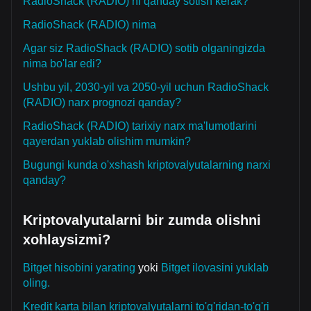
RadioShack (RADIO) ni qanday sotish kerak?
RadioShack (RADIO) nima
Agar siz RadioShack (RADIO) sotib olganingizda
nima bo'lar edi?
Ushbu yil, 2030-yil va 2050-yil uchun RadioShack
(RADIO) narx prognozi qanday?
RadioShack (RADIO) tarixiy narx ma'lumotlarini
qayerdan yuklab olishim mumkin?
Bugungi kunda o'xshash kriptovalyutalarning narxi
qanday?
Kriptovalyutalarni bir zumda olishni
xohlaysizmi?
Bitget hisobini yarating
yoki
Bitget ilovasini yuklab
oling.
Kredit karta bilan kriptovalyutalarni to'g'ridan-to'g'ri