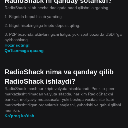
RadioShack ni qanday sotaman?
RadioShack ni bir necha daqiqada naqd qilishni o'rganing.
1. Bitgetda bepul hisob yarating.
2. Bitget hisobingizga kripto depozit qiling.
3. P2P bozorida aktivlaringizni fiatga, yoki spot bozorda USDT'ga
ayirboshlang.
Hozir soting!
Qo'llanmaga qarang
RadioShack nima va qanday qilib
RadioShack ishlaydi?
RadioShack mashhur kriptovalyuta hisoblanadi. Peer-to-peer
markazlashtirilmagan valyuta sifatida, har kim RadioShackni
banklar, moliyaviy muassasalar yoki boshqa vositachilar kabi
markazlashtirilgan organlarsiz saqlashi, yuborishi va qabul qilishi
mumkin.
Ko'proq ko'rish