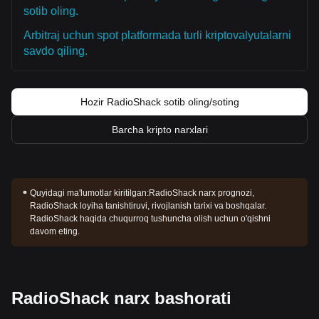
sotib oling.
Arbitraj uchun spot platformada turli kriptovalyutalarni
savdo qiling.
Hozir RadioShack sotib oling/soting
Barcha kripto narxlari
Quyidagi ma'lumotlar kiritilgan:
RadioShack narx prognozi,
RadioShack loyiha tanishtiruvi, rivojlanish tarixi va boshqalar.
RadioShack haqida chuqurroq tushuncha olish uchun o'qishni
davom eting.
RadioShack narx bashorati