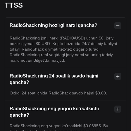
TTSS
RadioShack ning hozirgi narxi qancha?
RadioShackning jonli narxi (RADIO/USD) uchun $0, joriy
bozor qiymati $0 USD. Kripto bozorida 24/7 doimiy faoliyat
tufayli RadioShack qiymati tez-tez o'zgarib turadi.
RadioShackning real vaqtdagi joriy narxi va uning tarixiy
maʼlumotlari Bitget’da mavjud.
RadioShack ning 24 soatlik savdo hajmi
qancha?
Oxirgi 24 soat ichida RadioShack savdo hajmi $0.00.
RadioShackning eng yuqori koʻrsatkichi
qancha?
RadioShackning eng yuqori ko‘rsatkichi $0.03955. Bu