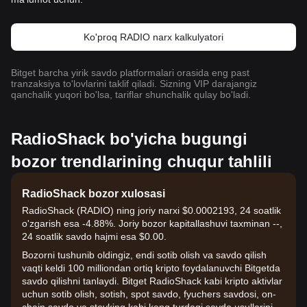
Ko'proq RADIO narx kalkulyatori
Bitget barcha yirik savdo platformalari orasida eng past
tranzaksiya to'lovlarini taklif qiladi. Sizning VIP darajangiz
qanchalik yuqori bo'lsa, tariflar shunchalik qulay bo'ladi.
RadioShack bo'yicha bugungi
bozor trendlarining chuqur tahlili
RadioShack bozor xulosasi
RadioShack (RADIO) ning joriy narxi $0.0002193, 24 soatlik
o'zgarish esa -4.88%. Joriy bozor kapitallashuvi taxminan --,
24 soatlik savdo hajmi esa $0.00.
Bozorni tushunib oldingiz, endi sotib olish va savdo qilish
vaqti keldi 100 milliondan ortiq kripto foydalanuvchi Bitgetda
savdo qilishni tanlaydi. Bitget RadioShack kabi kripto aktivlar
uchun sotib olish, sotish, spot savdo, fyuchers savdosi, on-