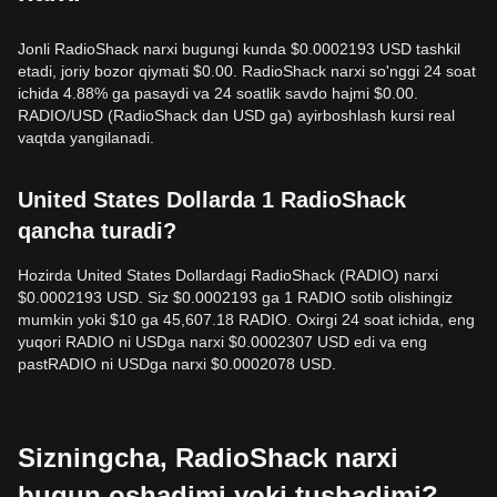
Jonli RadioShack narxi bugungi kunda $0.0002193 USD tashkil
etadi, joriy bozor qiymati $0.00. RadioShack narxi so'nggi 24 soat
ichida 4.88% ga pasaydi va 24 soatlik savdo hajmi $0.00.
RADIO/USD (RadioShack dan USD ga) ayirboshlash kursi real
vaqtda yangilanadi.
United States Dollarda 1 RadioShack
qancha turadi?
Hozirda United States Dollardagi RadioShack (RADIO) narxi
$0.0002193 USD. Siz $0.0002193 ga 1 RADIO sotib olishingiz
mumkin yoki $10 ga 45,607.18 RADIO. Oxirgi 24 soat ichida, eng
yuqori RADIO ni USDga narxi $0.0002307 USD edi va eng
pastRADIO ni USDga narxi $0.0002078 USD.
Sizningcha, RadioShack narxi
bugun oshadimi yoki tushadimi?