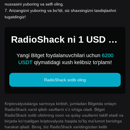
nusxasini yuboring va selfi oling.
7
.
Arizangizni yuboring va bo'ldi, siz shaxsingizni tasdiqlashni
tugatdingiz!
RadioShack ni 1 USD ga
sotib oling
Yangi Bitget foydalanuvchilari uchun
6200
USDT
qiymatidagi xush kelibsiz to'plami!
RadioShack sotib oling
Kriptovalyutalarga sarmoya kiritish, jumladan Bitgetda onlayn
RadioShack xarid qilish xavflarni o‘z ichiga oladi. Bitget
RadioShack sotib olishning oson va qulay usullarini taklif etadi va
birjada ko'rsatilgan kriptovalyuta haqida to'liq ma'lumot berishga
harakat qiladi. Biroq, biz RadioShack xaridingizdan kelib