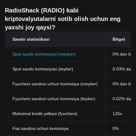
RadioShack (RADIO) kabi
kriptovalyutalarni sotib olish uchun eng
yaxshi joy qaysi?
Savdo statistikasi
Bitget
Spot savdo komissiyasi (meyker)
0% dan bos
Spot savdo komissiyasi (teyker)
0.03% dan b
Fyuchers savdosi uchun komissiya (meyker)
0% dan bos
Fyuchers savdosi uchun komissiya (teyker)
0.02% dan 
Maksimal kredit yelkasi (fyuchers)
125x
Fiat savdosi uchun komissiya
0%