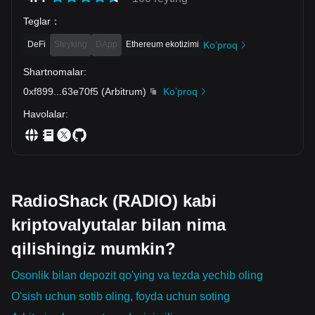
Teglar
：
DeFi
Steyking
DApp
Ethereum ekotizimi
Ko’proq
Shartnomalar
:
0xf899
...
63e70f5
(
Arbitrum
)
Ko’proq
Havolalar
:
RadioShack (RADIO) kabi
kriptovalyutalar bilan nima
qilishingiz mumkin?
Osonlik bilan depozit qo'ying va tezda yechib oling
O'sish uchun sotib oling, foyda uchun soting