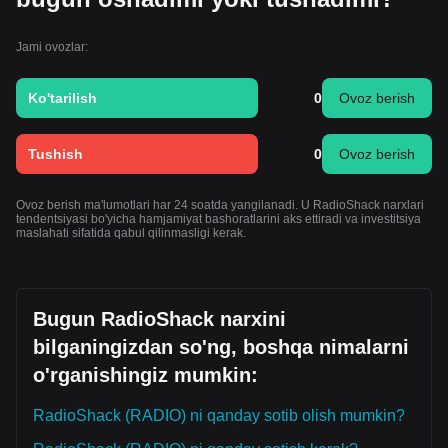
Jami ovozlar:
Ko'tarilish
0
Ovoz berish
Tushish
0
Ovoz berish
Ovoz berish ma'lumotlari har 24 soatda yangilanadi. U RadioShack narxlari
tendentsiyasi bo'yicha hamjamiyat bashoratlarini aks ettiradi va investitsiya
maslahati sifatida qabul qilinmasligi kerak.
Bugun RadioShack narxini
bilganingizdan so'ng, boshqa nimalarni
o'rganishingiz mumkin:
RadioShack (RADIO) ni qanday sotib olish mumkin?