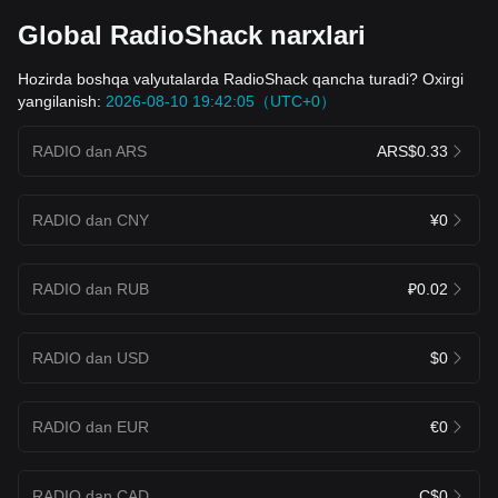
Global RadioShack narxlari
Hozirda boshqa valyutalarda RadioShack qancha turadi? Oxirgi
yangilanish:
2026-08-10 19:42:05（UTC+0）
RADIO dan ARS
ARS$0.33
RADIO dan CNY
¥0
RADIO dan RUB
₽0.02
RADIO dan USD
$0
RADIO dan EUR
€0
RADIO dan CAD
C$0