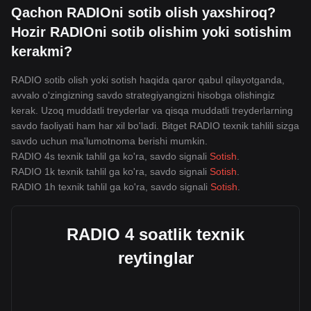
Qachon RADIOni sotib olish yaxshiroq?
Hozir RADIOni sotib olishim yoki sotishim
kerakmi?
RADIO sotib olish yoki sotish haqida qaror qabul qilayotganda,
avvalo o'zingizning savdo strategiyangizni hisobga olishingiz
kerak. Uzoq muddatli treyderlar va qisqa muddatli treyderlarning
savdo faoliyati ham har xil bo'ladi. Bitget RADIO texnik tahlili sizga
savdo uchun ma'lumotnoma berishi mumkin.
RADIO 4s texnik tahlil ga ko'ra, savdo signali
Sotish
.
RADIO 1k texnik tahlil ga ko'ra, savdo signali
Sotish
.
RADIO 1h texnik tahlil ga ko'ra, savdo signali
Sotish
.
RADIO 4 soatlik texnik
reytinglar