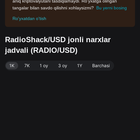
aniq kriptovalyutani tasdiqlamaydi. Ro'yxatga olingan
tangalar bilan savdo qilishni xohlaysizmi?
Bu yerni bosing
Ro'yxatdan o'tish
RadioShack/USD jonli narxlar
jadvali (RADIO/USD)
1K
7K
1 oy
3 oy
1Y
Barchasi