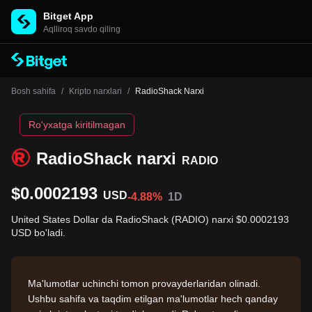
Bitget App
Aqlliroq savdo qiling
Bosh sahifa
/
Kripto narxlari
/
RadioShack Narxi
Ro'yxatga kiritilmagan
RadioShack narxi
RADIO
$0.0002193
USD
-4.88%
1D
United States Dollar da RadioShack (RADIO) narxi $0.0002193
USD bo'ladi.
Ma'lumotlar uchinchi tomon provayderlaridan olinadi.
Ushbu sahifa va taqdim etilgan ma'lumotlar hech qanday