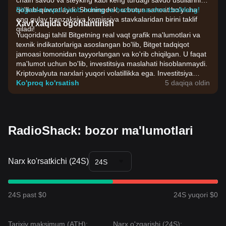
chain savdo va steyking kabi keng turdagi savdo usullarini
qo'llab-quvvatlaydi. Shuningdek, u butun sanoat bo'yicha
Bitgetda bepul hisob oching va hoziroq savdoni boshlang!
eng qulay tranzaksiya komissiya stavkalaridan birini taklif
Xavf xaqida ogohlantirish
qiladi!
Yuqoridagi tahlil Bitgetning real vaqt grafik ma'lumotlari va
texnik indikatorlariga asoslangan bo'lib, Bitget tadqiqot
jamoasi tomonidan tayyorlangan va ko'rib chiqilgan. U faqat
ma'lumot uchun bo'lib, investitsiya maslahati hisoblanmaydi.
Kriptovalyuta narxlari yuqori volatillikka ega. Investitsiya
qarorlarini o'zingizning riskga chidamliligingiz asosida qabul
Ko'proq ko'rsatish
5 daqiqa oldin
qiling.
RadioShack: bozor ma'lumotlari
Narx ko'rsatkichi (24S)
24S
24S past $0
24S yuqori $0
Tarixiy maksimum (ATH):
Narx o'zgarishi (24S):