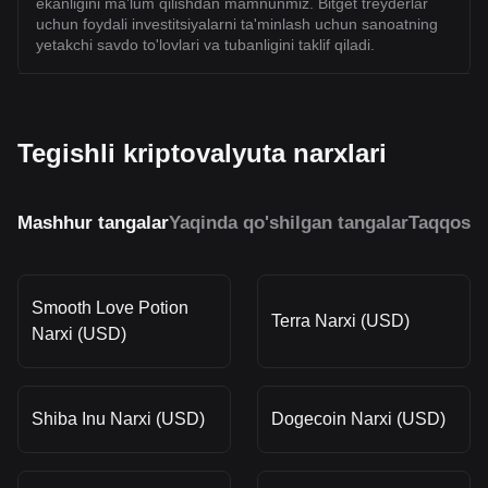
ekanligini ma’lum qilishdan mamnunmiz. Bitget treyderlar
uchun foydali investitsiyalarni ta'minlash uchun sanoatning
yetakchi savdo to'lovlari va tubanligini taklif qiladi.
Tegishli kriptovalyuta narxlari
Mashhur tangalar
Yaqinda qo'shilgan tangalar
Taqqosla
Smooth Love Potion
Terra Narxi (USD)
Narxi (USD)
Shiba Inu Narxi (USD)
Dogecoin Narxi (USD)