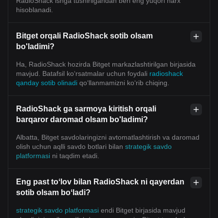
RadioShack ishga tushirilgandan beri eng yuqori narx
hisoblanadi.
Bitget orqali RadioShack sotib olsam
bo'ladimi?
Ha, RadioShack hozirda Bitget markazlashtirilgan birjasida
mavjud. Batafsil koʻrsatmalar uchun foydali
radioshack
qanday sotib olinadi
qoʻllanmamizni koʻrib chiqing.
RadioShack ga sarmoya kiritish orqali
barqaror daromad olsam bo'ladimi?
Albatta, Bitget savdolaringizni avtomatlashtirish va daromad
olish uchun aqlli savdo botlari bilan
strategik savdo
platformasi
ni taqdim etadi.
Eng past toʻlov bilan RadioShack ni qayerdan
sotib olsam boʻladi?
strategik savdo platformasi
endi Bitget birjasida mavjud