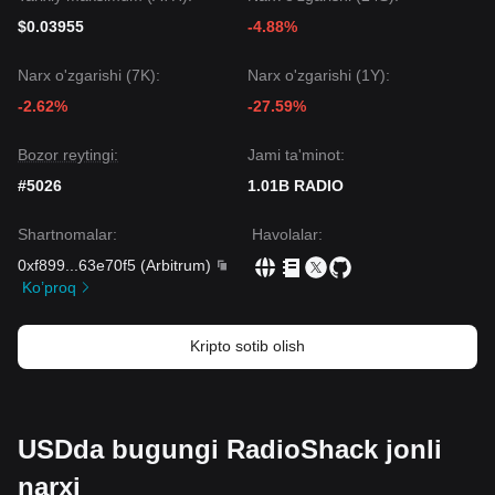
$0.03955
-4.88%
Narx o'zgarishi (7K):
Narx o'zgarishi (1Y):
-2.62%
-27.59%
Bozor reytingi:
Jami ta'minot:
#5026
1.01B RADIO
Shartnomalar
:
Havolalar
:
0xf899
...
63e70f5
(
Arbitrum
)
Ko’proq
Kripto sotib olish
USDda bugungi RadioShack jonli
narxi