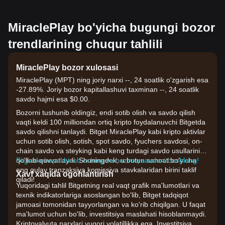
MiraclePlay bo'yicha bugungi bozor
trendlarining chuqur tahlili
MiraclePlay bozor xulosasi
MiraclePlay (MPT) ning joriy narxi --, 24 soatlik o'zgarish esa
-27.89%. Joriy bozor kapitallashuvi taxminan --, 24 soatlik
savdo hajmi esa $0.00.
Bozorni tushunib oldingiz, endi sotib olish va savdo qilish
vaqti keldi 100 milliondan ortiq kripto foydalanuvchi Bitgetda
savdo qilishni tanlaydi. Bitget MiraclePlay kabi kripto aktivlar
uchun sotib olish, sotish, spot savdo, fyuchers savdosi, on-
chain savdo va steyking kabi keng turdagi savdo usullarini
qo'llab-quvvatlaydi. Shuningdek, u butun sanoat bo'yicha
Bitgetda bepul hisob oching va hoziroq savdoni boshlang!
eng qulay tranzaksiya komissiya stavkalaridan birini taklif
Xavf xaqida ogohlantirish
qiladi!
Yuqoridagi tahlil Bitgetning real vaqt grafik ma'lumotlari va
texnik indikatorlariga asoslangan bo'lib, Bitget tadqiqot
jamoasi tomonidan tayyorlangan va ko'rib chiqilgan. U faqat
ma'lumot uchun bo'lib, investitsiya maslahati hisoblanmaydi.
Kriptovalyuta narxlari yuqori volatillikka ega. Investitsiya