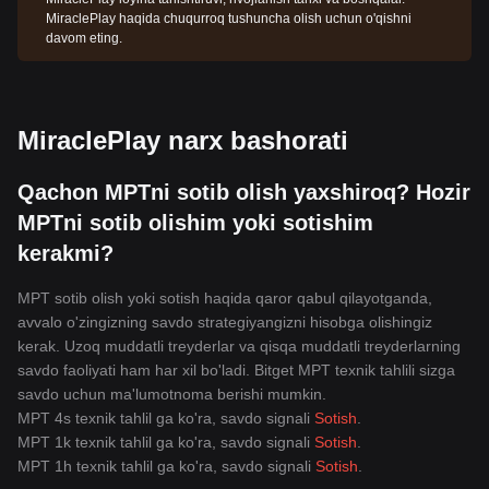
MiraclePlay haqida chuqurroq tushuncha olish uchun o'qishni
davom eting.
MiraclePlay narx bashorati
Qachon MPTni sotib olish yaxshiroq? Hozir
MPTni sotib olishim yoki sotishim
kerakmi?
MPT sotib olish yoki sotish haqida qaror qabul qilayotganda,
avvalo o'zingizning savdo strategiyangizni hisobga olishingiz
kerak. Uzoq muddatli treyderlar va qisqa muddatli treyderlarning
savdo faoliyati ham har xil bo'ladi. Bitget MPT texnik tahlili sizga
savdo uchun ma'lumotnoma berishi mumkin.
MPT 4s texnik tahlil ga ko'ra, savdo signali
Sotish
.
MPT 1k texnik tahlil ga ko'ra, savdo signali
Sotish
.
MPT 1h texnik tahlil ga ko'ra, savdo signali
Sotish
.