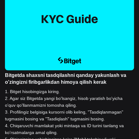
Bitgetda shaxsni tasdqilashni qanday yakunlash va
o'zingizni firibgarlikdan himoya qilish kerak
1
.
Bitget hisobingizga kiring.
2
.
Agar siz Bitgetda yangi bo'lsangiz, hisob yaratish bo'yicha
o'quv qo'llanmamizni tomosha qiling.
3
.
Profilingiz belgisiga kursorni olib keling, "Tasdiqlanmagan"
tugmasini bosing va "Tasdiqlash" tugmasini bosing.
4
.
Chiqaruvchi mamlakat yoki mintaqa va ID turini tanlang va
ko'rsatmalarga amal qiling.