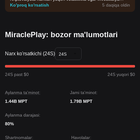
qarorlarini o'zingizning riskga chidamliligingiz asosida qabul
Ko'proq ko'rsatish
5 daqiqa oldin
qiling.
MiraclePlay: bozor ma'lumotlari
Narx ko'rsatkichi (24S)
24S
24S past $0
24S yuqori $0
Aylanma ta'minot:
Jami ta'minot:
1.44B MPT
1.79B MPT
Aylanma darajasi:
80%
Shartnomalar
:
Havolalar
: