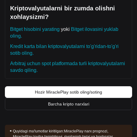
Kriptovalyutalarni bir zumda olishni
xohlaysizmi?
Bitget hisobini yarating
yoki
Bitget ilovasini yuklab
oling.
Kredit karta bilan kriptovalyutalarni to'g'ridan-to'g'ri
sotib oling.
Arbitraj uchun spot platformada turli kriptovalyutalarni
savdo qiling.
Hozir MiraclePlay sotib oling/soting
Barcha kripto narxlari
Quyidagi ma'lumotlar kiritilgan:
MiraclePlay narx prognozi,
MiraclePlay loyiha tanishtiruvi, rivojlanish tarixi va boshqalar.