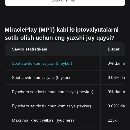
Sotib olish MPT
MiraclePlay (MPT) kabi kriptovalyutalarni
sotib olish uchun eng yaxshi joy qaysi?
Savdo statistikasi
Bitget
Spot savdo komissiyasi (meyker)
0% dan bos
Spot savdo komissiyasi (teyker)
0.03% dan b
Fyuchers savdosi uchun komissiya (meyker)
0% dan bos
Fyuchers savdosi uchun komissiya (teyker)
0.02% dan 
Maksimal kredit yelkasi (fyuchers)
125x