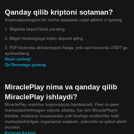
Qanday qilib kriptoni sotaman?
Kriptovalyutangizni bir necha daqiqada naqd qilishni o'rganing.
1. Bitgetda bepul hisob yarating.
2. Bitget hisobingizga kripto depozit qiling.
3. P2P bozorida aktivlaringizni fiatga, yoki spot bozorda USDT'ga
ayirboshlang.
Hozir soting!
Qo'llanmaga qarang
MiraclePlay nima va qanday qilib
MiraclePlay ishlaydi?
MiraclePlay mashhur kriptovalyuta hisoblanadi. Peer-to-peer
markazlashtirilmagan valyuta sifatida, har kim MiraclePlayni
banklar, moliyaviy muassasalar yoki boshqa vositachilar kabi
markazlashtirilgan organlarsiz saqlashi, yuborishi va qabul qilishi
mumkin.
Ko'proq ko'rish