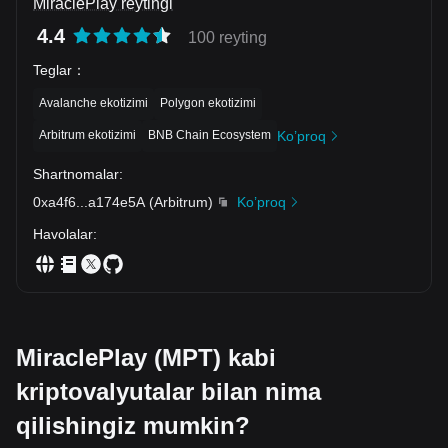
MiraclePlay reytingi
4.4
100 reyting
Teglar
：
Avalanche ekotizimi
Polygon ekotizimi
Arbitrum ekotizimi
BNB Chain Ecosystem
Ko’proq
Shartnomalar
:
0xa4f6
...
a174e5A
(
Arbitrum
)
Ko’proq
Havolalar
:
MiraclePlay (MPT) kabi
kriptovalyutalar bilan nima
qilishingiz mumkin?