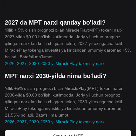
2027 da MPT narxi qanday bo'ladi?
Yillik + 5% o'sish prognozi bilan MiraclePlay(MPT) tokeni narxi
2027-yilda $0.00 bo'lishi kutilmoqda. Joriy yil uchun prognoz
qilingan narxdan kelib chiqqan holda, 2027-yil oxirigacha kelib
MiraclePlay tokenga investitsiya kiritishdan umumiy daromad +5%
bo'ladi. Batafsil ma'lumot:
2026, 2027, 2030-2050 y. MiraclePlay taxminiy narxi
.
MPT narxi 2030-yilda nima bo'ladi?
Yillik +5% o'sish prognozi bilan MiraclePlay(MPT) tokeni narxi
2030-yilda $0.00 bo'lishi kutilmoqda. Joriy yil uchun prognoz
qilingan narxdan kelib chiqqan holda, 2030-yil oxirigacha kelib
MiraclePlay tokenga investitsiya kiritishdan umumiy daromad
21.55% bo'ladi. Batafsil ma'lumot:
2026, 2027, 2030-2050 y. MiraclePlay taxminiy narxi
.