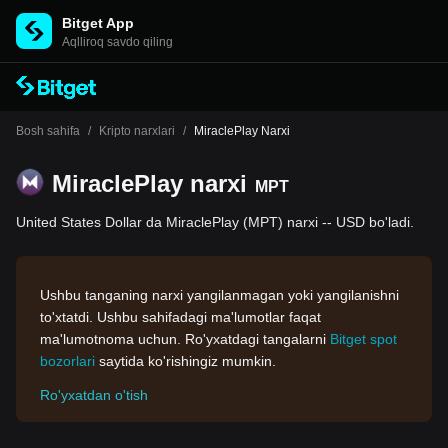
Bitget App
Aqlliroq savdo qiling
Bosh sahifa
/
Kripto narxlari
/
MiraclePlay Narxi
MiraclePlay narxi
MPT
United States Dollar da MiraclePlay (MPT) narxi -- USD bo'ladi.
Ushbu tanganing narxi yangilanmagan yoki yangilanishni
to'xtatdi. Ushbu sahifadagi ma'lumotlar faqat
ma'lumotnoma uchun. Ro'yxatdagi tangalarni
Bitget spot
bozorlari
saytida ko'rishingiz mumkin.
Ro'yxatdan o'tish