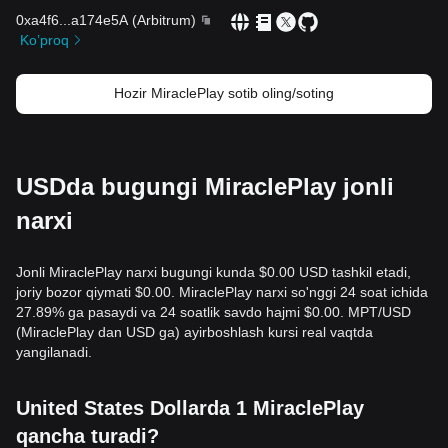
0xa4f6
...
a174e5A
(
Arbitrum
)
Ko’proq
Hozir MiraclePlay sotib oling/soting
USDda bugungi MiraclePlay jonli
narxi
Jonli MiraclePlay narxi bugungi kunda $0.00 USD tashkil etadi,
joriy bozor qiymati $0.00. MiraclePlay narxi so'nggi 24 soat ichida
27.89% ga pasaydi va 24 soatlik savdo hajmi $0.00. MPT/USD
(MiraclePlay dan USD ga) ayirboshlash kursi real vaqtda
yangilanadi.
United States Dollarda 1 MiraclePlay
qancha turadi?