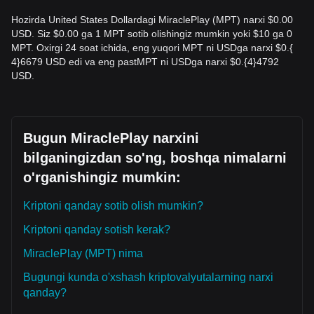
Hozirda United States Dollardagi MiraclePlay (MPT) narxi $0.00
USD. Siz $0.00 ga 1 MPT sotib olishingiz mumkin yoki $10 ga 0
MPT. Oxirgi 24 soat ichida, eng yuqori MPT ni USDga narxi $0.{​
4}6679 USD edi va eng pastMPT ni USDga narxi $0.{​4}4792
USD.
Bugun MiraclePlay narxini
bilganingizdan so'ng, boshqa nimalarni
o'rganishingiz mumkin:
Kriptoni qanday sotib olish mumkin?
Kriptoni qanday sotish kerak?
MiraclePlay (MPT) nima
Bugungi kunda o'xshash kriptovalyutalarning narxi
qanday?