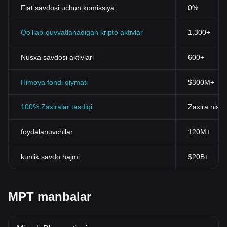
Fiat savdosi uchun komissiya
0%
Qo'llab-quvvatlanadigan kripto aktivlar
1,300+
Nusxa savdosi aktivlari
600+
Himoya fondi qiymati
$300M+
100% Zaxiralar tasdiqi
Zaxira nisba
foydalanuvchilar
120M+
kunlik savdo hajmi
$20B+
MPT manbalar