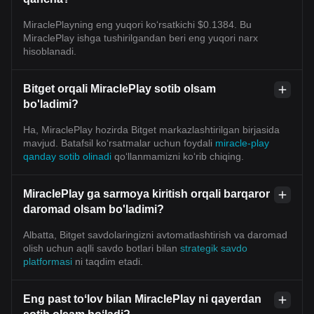
MiraclePlayning eng yuqori ko‘rsatkichi $0.1384. Bu
MiraclePlay ishga tushirilgandan beri eng yuqori narx
hisoblanadi.
Bitget orqali MiraclePlay sotib olsam
bo'ladimi?
Ha, MiraclePlay hozirda Bitget markazlashtirilgan birjasida
mavjud. Batafsil koʻrsatmalar uchun foydali
miracle-play
qanday sotib olinadi
qoʻllanmamizni koʻrib chiqing.
MiraclePlay ga sarmoya kiritish orqali barqaror
daromad olsam bo'ladimi?
Albatta, Bitget savdolaringizni avtomatlashtirish va daromad
olish uchun aqlli savdo botlari bilan
strategik savdo
platformasi
ni taqdim etadi.
Eng past toʻlov bilan MiraclePlay ni qayerdan