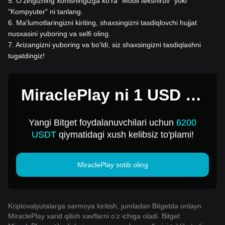
5
.
O'zingizning xohishingizga ko'ra "Mobil tekshiruv" yoki
"Kompyuter" ni tanlang.
6
.
Ma'lumotlaringizni kiriting, shaxsingizni tasdiqlovchi hujjat
nusxasini yuboring va selfi oling.
7
.
Arizangizni yuboring va bo'ldi, siz shaxsingizni tasdiqlashni
tugatdingiz!
MiraclePlay ni 1 USD ga
sotib oling
Yangi Bitget foydalanuvchilari uchun
6200
USDT
qiymatidagi xush kelibsiz to'plami!
MiraclePlay sotib oling
Kriptovalyutalarga sarmoya kiritish, jumladan Bitgetda onlayn
MiraclePlay xarid qilish xavflarni o‘z ichiga oladi. Bitget