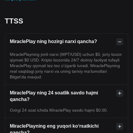
TTSS
MiraclePlay ning hozirgi narxi qancha?
MiraclePlayning jonli narxi (MPT/USD) uchun $0, joriy bozor
qiymati $0 USD. Kripto bozorida 24/7 doimiy faoliyat tufayli
MiraclePlay qiymati tez-tez o'zgarib turadi. MiraclePlayning
real vaqtdagi joriy narxi va uning tarixiy maʼlumotlari
Bitget’da mavjud.
MiraclePlay ning 24 soatlik savdo hajmi
qancha?
Oxirgi 24 soat ichida MiraclePlay savdo hajmi $0.00.
MiraclePlayning eng yuqori koʻrsatkichi
qancha?