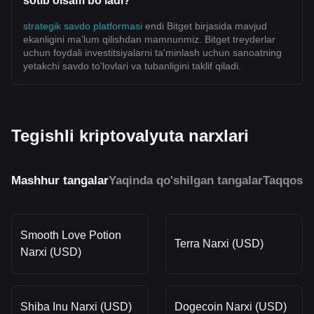
sotib olsam boʻladi?
strategik savdo platformasi
endi Bitget birjasida mavjud
ekanligini ma’lum qilishdan mamnunmiz. Bitget treyderlar
uchun foydali investitsiyalarni ta'minlash uchun sanoatning
yetakchi savdo to'lovlari va tubanligini taklif qiladi.
Tegishli kriptovalyuta narxlari
Mashhur tangalar
Yaqinda qo'shilgan tangalar
Taqqosla
Smooth Love Potion
Terra Narxi (USD)
Narxi (USD)
Shiba Inu Narxi (USD)
Dogecoin Narxi (USD)