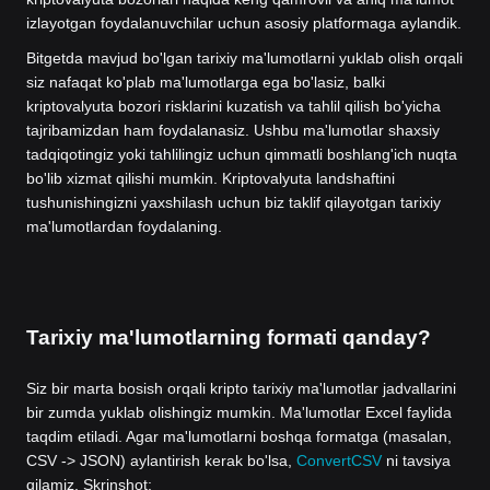
izlayotgan foydalanuvchilar uchun asosiy platformaga aylandik.
Bitgetda mavjud bo'lgan tarixiy ma'lumotlarni yuklab olish orqali
siz nafaqat ko'plab ma'lumotlarga ega bo'lasiz, balki
kriptovalyuta bozori risklarini kuzatish va tahlil qilish bo'yicha
tajribamizdan ham foydalanasiz. Ushbu ma'lumotlar shaxsiy
tadqiqotingiz yoki tahlilingiz uchun qimmatli boshlang'ich nuqta
bo'lib xizmat qilishi mumkin. Kriptovalyuta landshaftini
tushunishingizni yaxshilash uchun biz taklif qilayotgan tarixiy
ma'lumotlardan foydalaning.
Tarixiy ma'lumotlarning formati qanday?
Siz bir marta bosish orqali kripto tarixiy ma'lumotlar jadvallarini
bir zumda yuklab olishingiz mumkin. Ma'lumotlar Excel faylida
taqdim etiladi. Agar ma'lumotlarni boshqa formatga (masalan,
CSV -> JSON) aylantirish kerak bo'lsa,
ConvertCSV
ni tavsiya
qilamiz. Skrinshot: