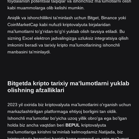
foydalanish potentsial taqiqlar va ishonchsiz ma'lumotlarni olish
kabi muammolarga olib kelishi mumkin.
Aniqlik va ishonchlilikni ta'minlash uchun Bitget, Binance yoki
CoinMarketCap kabi nufuzli kriptovalyuta birjalaridan
ma'lumotlarni to'g'ridan-to'g'ri yuklab olish tavsiya etiladi. Bu
sizning Excel elektron jadvalingizga uzluksiz integratsiya qilish
imkonini beradi va tarixiy kripto ma'lumotlarining ishonchli
manbasini ta'minlaydi.
Bitgetda kripto tarixiy ma'lumotlarni yuklab
olishning afzalliklari
2023 yil oxirida biz kriptovalyuta ma'lumotlarini o'rganish uchun
markazlashtirilgan platformaga ehtiyoj borligini tan oldik.
Ishonchli ma'lumotlar bo'yicha uzoq yillik obro'ga ega bo'lgan
holda biz ancha vaqtdan beri
BEPUL
kriptovalyuta
ma'lumotlariga kirishni ta'minlab kelmoqdamiz.
Natijada, biz
kriptovalyuta bozorlari haqida keng qamrovli va aniq ma'lumot