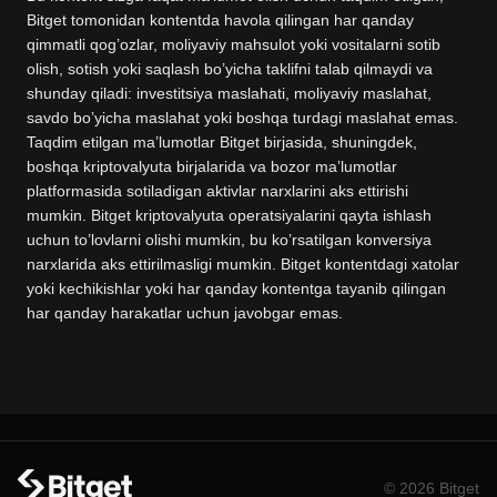
Bitget tomonidan kontentda havola qilingan har qanday
qimmatli qog’ozlar, moliyaviy mahsulot yoki vositalarni sotib
olish, sotish yoki saqlash bo’yicha taklifni talab qilmaydi va
shunday qiladi: investitsiya maslahati, moliyaviy maslahat,
savdo bo’yicha maslahat yoki boshqa turdagi maslahat emas.
Taqdim etilgan ma’lumotlar Bitget birjasida, shuningdek,
boshqa kriptovalyuta birjalarida va bozor ma’lumotlar
platformasida sotiladigan aktivlar narxlarini aks ettirishi
mumkin. Bitget kriptovalyuta operatsiyalarini qayta ishlash
uchun to’lovlarni olishi mumkin, bu ko’rsatilgan konversiya
narxlarida aks ettirilmasligi mumkin. Bitget kontentdagi xatolar
yoki kechikishlar yoki har qanday kontentga tayanib qilingan
har qanday harakatlar uchun javobgar emas.
© 2026 Bitget