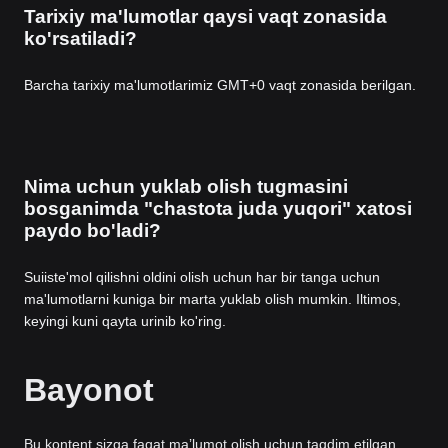
Tarixiy ma'lumotlar qaysi vaqt zonasida
ko'rsatiladi?
Barcha tarixiy ma'lumotlarimiz GMT+0 vaqt zonasida berilgan.
Nima uchun yuklab olish tugmasini
bosganimda "chastota juda yuqori" xatosi
paydo bo'ladi?
Suiiste'mol qilishni oldini olish uchun har bir tanga uchun
ma'lumotlarni kuniga bir marta yuklab olish mumkin. Iltimos,
keyingi kuni qayta urinib ko'ring.
Bayonot
Bu kontent sizga faqat maʼlumot olish uchun taqdim etilgan,