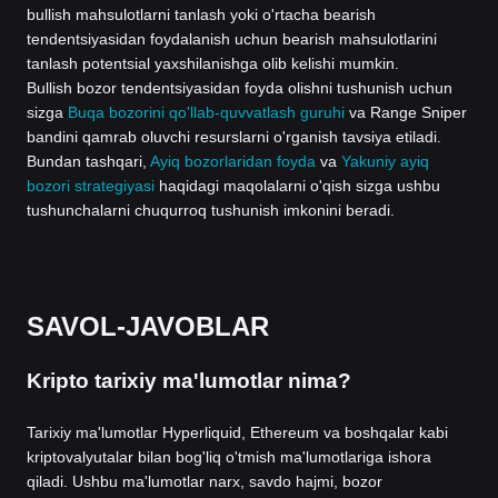
bullish mahsulotlarni tanlash yoki o'rtacha bearish
tendentsiyasidan foydalanish uchun bearish mahsulotlarini
tanlash potentsial yaxshilanishga olib kelishi mumkin.
Bullish bozor tendentsiyasidan foyda olishni tushunish uchun
sizga
Buqa bozorini qo'llab-quvvatlash guruhi
va Range Sniper
bandini qamrab oluvchi resurslarni o'rganish tavsiya etiladi.
Bundan tashqari,
Ayiq bozorlaridan foyda
va
Yakuniy ayiq
bozori strategiyasi
haqidagi maqolalarni o'qish sizga ushbu
tushunchalarni chuqurroq tushunish imkonini beradi.
SAVOL-JAVOBLAR
Kripto tarixiy ma'lumotlar nima?
Tarixiy ma'lumotlar Hyperliquid, Ethereum va boshqalar kabi
kriptovalyutalar bilan bog'liq o'tmish ma'lumotlariga ishora
qiladi. Ushbu ma'lumotlar narx, savdo hajmi, bozor