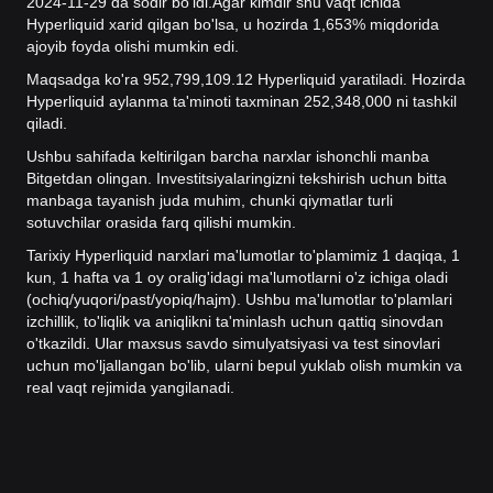
2024-11-29 da sodir bo'ldi.
Agar kimdir shu vaqt ichida
Hyperliquid xarid qilgan bo'lsa, u hozirda 1,653% miqdorida
ajoyib foyda olishi mumkin edi.
Maqsadga ko'ra 952,799,109.12 Hyperliquid yaratiladi. Hozirda
Hyperliquid aylanma ta'minoti taxminan 252,348,000 ni tashkil
qiladi.
Ushbu sahifada keltirilgan barcha narxlar ishonchli manba
Bitgetdan olingan. Investitsiyalaringizni tekshirish uchun bitta
manbaga tayanish juda muhim, chunki qiymatlar turli
sotuvchilar orasida farq qilishi mumkin.
Tarixiy Hyperliquid narxlari ma'lumotlar to'plamimiz 1 daqiqa, 1
kun, 1 hafta va 1 oy oralig'idagi ma'lumotlarni o'z ichiga oladi
(ochiq/yuqori/past/yopiq/hajm). Ushbu ma'lumotlar to'plamlari
izchillik, to'liqlik va aniqlikni ta'minlash uchun qattiq sinovdan
o'tkazildi. Ular maxsus savdo simulyatsiyasi va test sinovlari
uchun mo'ljallangan bo'lib, ularni bepul yuklab olish mumkin va
real vaqt rejimida yangilanadi.