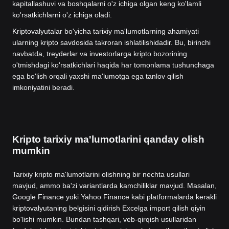
kapitallashuvi va boshqalarni o'z ichiga olgan keng ko'lamli
ko'rsatkichlarni o'z ichiga oladi.
Kriptovalyutalar bo'yicha tarixiy ma'lumotlarning ahamiyati
ularning kripto savdosida takroran ishlatilishidadir. Bu, birinchi
navbatda, treyderlar va investorlarga kripto bozorining
o'tmishdagi ko'rsatkichlari haqida har tomonlama tushunchaga
ega bo'lish orqali yaxshi ma'lumotga ega tanlov qilish
imkoniyatini beradi.
Kripto tarixiy ma'lumotlarini qanday olish
mumkin
Tarixiy kripto ma'lumotlarini olishning bir nechta usullari
mavjud, ammo ba'zi variantlarda kamchiliklar mavjud. Masalan,
Google Finance yoki Yahoo Finance kabi platformalarda kerakli
kriptovalyutaning belgisini qidirish Excelga import qilish qiyin
bo'lishi mumkin. Bundan tashqari, veb-qirqish usullaridan