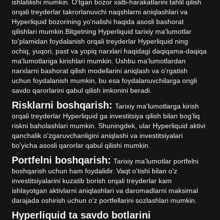
ishlatilishi mumkin. O'tgan bozor xatti-harakatlarini tahlil qilish
orqali treyderlar takrorlanuvchi naqshlarni aniqlashlari va
Hyperliquid bozorining yo'nalishi haqida asosli bashorat
qilishlari mumkin.
Bitgetning Hyperliquid tarixiy ma'lumotlar
to'plamidan foydalanish orqali treyderlar Hyperliquid ning
ochiq, yuqori, past va yopiq narxlari haqidagi daqiqama-daqiqa
ma'lumotlariga kirishlari mumkin. Ushbu ma'lumotlardan
narxlarni bashorat qilish modellarini aniqlash va o'rgatish
uchun foydalanish mumkin, bu esa foydalanuvchilarga ongli
savdo qarorlarini qabul qilish imkonini beradi.
Risklarni boshqarish:
Tarixiy ma'lumotlarga kirish
orqali treyderlar Hyperliquid ga investitsiya qilish bilan bog'liq
riskni baholashlari mumkin. Shuningdek, ular Hyperliquid aktivi
qanchalik o'zgaruvchanligini aniqlashi va investitsiyalari
bo'yicha asosli qarorlar qabul qilishi mumkin.
Portfelni boshqarish:
Tarixiy ma'lumotlar portfelni
boshqarish uchun ham foydalidir. Vaqt o'tishi bilan o'z
investitsiyalarini kuzatib borish orqali treyderlar kam
ishlayotgan aktivlarni aniqlashlari va daromadlarni maksimal
darajada oshirish uchun o'z portfellarini sozlashlari mumkin.
Hyperliquid ta savdo botlarini