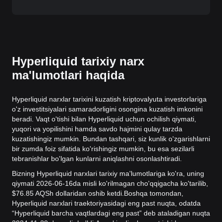
Hyperliquid tarixiy narx
ma'lumotlari haqida
Hyperliquid narxlar tarixini kuzatish kriptovalyuta investorlariga
o'z investitsiyalari samaradorligini osongina kuzatish imkonini
beradi. Vaqt o'tishi bilan Hyperliquid uchun ochilish qiymati,
yuqori va yopilishini hamda savdo hajmini qulay tarzda
kuzatishingiz mumkin. Bundan tashqari, siz kunlik o'zgarishlarni
bir zumda foiz sifatida ko'rishingiz mumkin, bu esa sezilarli
tebranishlar bo'lgan kunlarni aniqlashni osonlashtiradi.
Bizning Hyperliquid narxlari tarixiy ma'lumotlariga ko'ra, uning
qiymati 2026-06-16da misli ko'rilmagan cho'qqigacha ko'tarilib,
$76.85 AQSh dollaridan oshib ketdi.
Boshqa tomondan,
Hyperliquid narxlari traektoriyasidagi eng past nuqta, odatda
“Hyperliquid barcha vaqtlardagi eng past” deb ataladigan nuqta