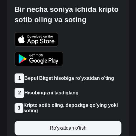
Bir necha soniya ichida kripto
sotib oling va soting
1
Bepul Bitget hisobiga ro'yxatdan o'ting
2
Hisobingizni tasdiqlang
Kripto sotib oling, depozitga qo'ying yoki
3
soting
Ro'yxatdan o'tish