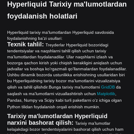
Hyperliquid Tarixiy ma'lumotlardan
foydalanish holatlari
Hyperliquid tarixiy ma'lumotlardan Hyperliquid savdosida
foydalanishning ba'zi usullari:
Texnik tahlil:
Treyderlar Hyperliquid bozoridagi
tendentsiyalar va naqshlarni tahlil qilish uchun tarixiy
ma'lumotlardan foydalanadilar. Ular naqshlarni izlash va
bozorga qachon kirish yoki chiqish kerakligini aniqlash uchun
jadvallar va boshqa ko'rgazmali qo'llanmalardan foydalanadilar.
Ushbu dinamik bozorda ustunlikka erishishning usullaridan biri
bu Hyperliquidning tarixiy bozor ma'lumotlarini vizualizatsiya
qilish va tahlil qilishdir.
Bunga tarixiy ma'lumotlarni
GridDB
da
saqlash va ma'lumotlarni vizuallashtirish uchun
Matplotlib
,
Pandas, Numpy va Scipy kabi turli paketlarni o'z ichiga olgan
Python tilidan foydalanish orqali erishish mumkin.
Tarixiy ma'lumotlardan Hyperliquid
narxini bashorat qilish:
Tarixiy ma'lumotlar
kelajakdagi bozor tendentsiyalarini bashorat qilish uchun ham