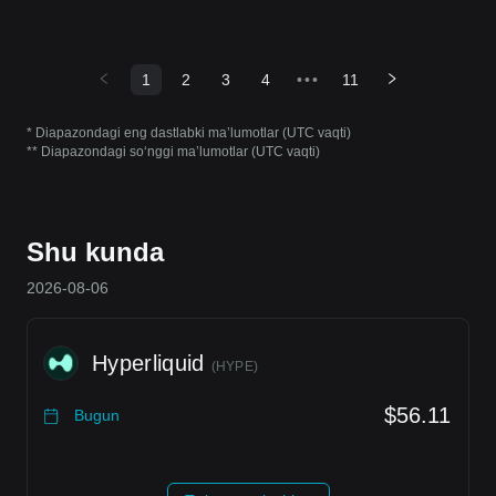
1
2
3
4
•••
11
* Diapazondagi eng dastlabki maʼlumotlar (UTC vaqti)
** Diapazondagi soʻnggi maʼlumotlar (UTC vaqti)
Shu kunda
2026-08-06
Hyperliquid
(
HYPE
)
$56.11
Bugun