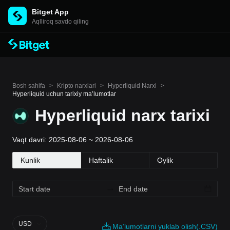
Bitget App
Aqlliroq savdo qiling
Bosh sahifa
>
Kripto narxlari
>
Hyperliquid Narxi
>
Hyperliquid uchun tarixiy maʼlumotlar
Hyperliquid narx tarixi
Vaqt davri: 2025-08-06 ~ 2026-08-06
Kunlik
Haftalik
Oylik
USD
Maʼlumotlarni yuklab olish(.CSV)