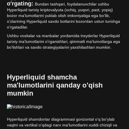
o'rgating:
Bundan tashqari, foydalanuvchilar ushbu
Hyperliquid tarixiy kriptovalyuta (ochiq, yuqori, past, yopiq)
bozor ma'lumotlarini yuklab olish imkoniyatiga ega bo'lib,
o'zlarining Hyperliquid savdo botlarini bozordan ustun turishga
o'rgatadilar.
Ushbu vositalar va manbalar yordamida treyderlar Hyperliquid
tarixiy ma'lumotlarini o'rganishlari, qimmatli ma'lumotlarga ega
bo'lishlari va savdo strategiyalarini yaxshilashlari mumkin.
Hyperliquid shamcha
ma'lumotlarini qanday o'qish
mumkin
Hyperliquid shamdonlar diagrammasi gorizontal o'q bo'ylab
vaqtni va vertikal o'qdagi narx ma'lumotlarini xuddi chiziqli va