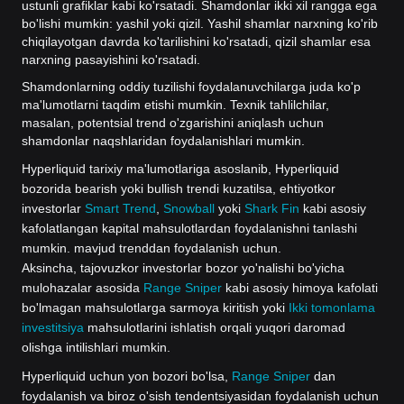
ustunli grafiklar kabi ko'rsatadi. Shamdonlar ikki xil rangga ega
bo'lishi mumkin: yashil yoki qizil. Yashil shamlar narxning ko'rib
chiqilayotgan davrda ko'tarilishini ko'rsatadi, qizil shamlar esa
narxning pasayishini ko'rsatadi.
Shamdonlarning oddiy tuzilishi foydalanuvchilarga juda ko'p
ma'lumotlarni taqdim etishi mumkin. Texnik tahlilchilar,
masalan, potentsial trend o'zgarishini aniqlash uchun
shamdonlar naqshlaridan foydalanishlari mumkin.
Hyperliquid tarixiy ma'lumotlariga asoslanib, Hyperliquid
bozorida bearish yoki bullish trendi kuzatilsa, ehtiyotkor
investorlar
Smart Trend
,
Snowball
yoki
Shark Fin
kabi asosiy
kafolatlangan kapital mahsulotlardan foydalanishni tanlashi
mumkin. mavjud trenddan foydalanish uchun.
Aksincha, tajovuzkor investorlar bozor yo'nalishi bo'yicha
mulohazalar asosida
Range Sniper
kabi asosiy himoya kafolati
bo'lmagan mahsulotlarga sarmoya kiritish yoki
Ikki tomonlama
investitsiya
mahsulotlarini ishlatish orqali yuqori daromad
olishga intilishlari mumkin.
Hyperliquid uchun yon bozori bo'lsa,
Range Sniper
dan
foydalanish va biroz o'sish tendentsiyasidan foydalanish uchun