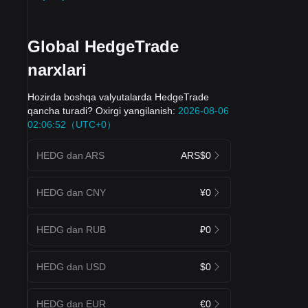
Global HedgeTrade
narxlari
Hozirda boshqa valyutalarda HedgeTrade
qancha turadi? Oxirgi yangilanish:
2026-08-06
02:06:52（UTC+0）
HEDG dan ARS
ARS$0
HEDG dan CNY
¥0
HEDG dan RUB
₽0
HEDG dan USD
$0
HEDG dan EUR
€0