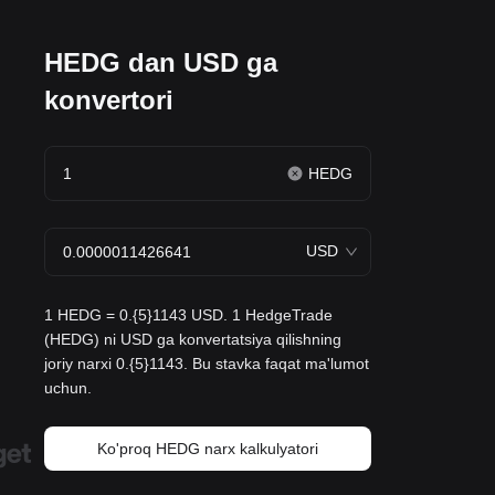
HEDG dan USD ga
konvertori
HEDG
USD
1 HEDG = 0.{5}1143 USD. 1 HedgeTrade
(HEDG) ni USD ga konvertatsiya qilishning
joriy narxi 0.{5}1143. Bu stavka faqat ma'lumot
uchun.
Ko'proq HEDG narx kalkulyatori