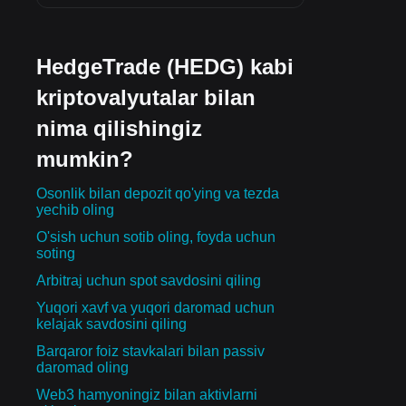
HedgeTrade (HEDG) kabi
kriptovalyutalar bilan
nima qilishingiz
mumkin?
Osonlik bilan depozit qo'ying va tezda
yechib oling
O'sish uchun sotib oling, foyda uchun
soting
Arbitraj uchun spot savdosini qiling
Yuqori xavf va yuqori daromad uchun
kelajak savdosini qiling
Barqaror foiz stavkalari bilan passiv
daromad oling
Web3 hamyoningiz bilan aktivlarni