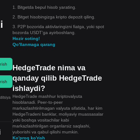
1. Bitgetda bepul hisob yarating.
2. Bitget hisobingizga kripto depozit qiling.
i
3. P2P bozorida aktivlaringizni fiatga, yoki spot
bozorda USDT'ga ayirboshlang.
Hozir soting!
Qo'llanmaga qarang
rish
HedgeTrade nima va
qanday qilib HedgeTrade
rish
ishlaydi?
HedgeTrade mashhur kriptovalyuta
titsiya
hisoblanadi. Peer-to-peer
markazlashtirilmagan valyuta sifatida, har kim
HedgeTradeni banklar, moliyaviy muassasalar
yoki boshqa vositachilar kabi
markazlashtirilgan organlarsiz saqlashi,
i
yuborishi va qabul qilishi mumkin.
Ko'proq ko'rish