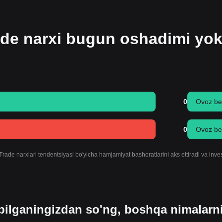
de narxi bugun oshadimi yok
0
Ovoz be
0
Ovoz be
de narxlari tendentsiyasi bo'yicha hamjamiyat bashoratlarini aks ettiradi va inves
ilganingizdan so'ng, boshqa nimalarn