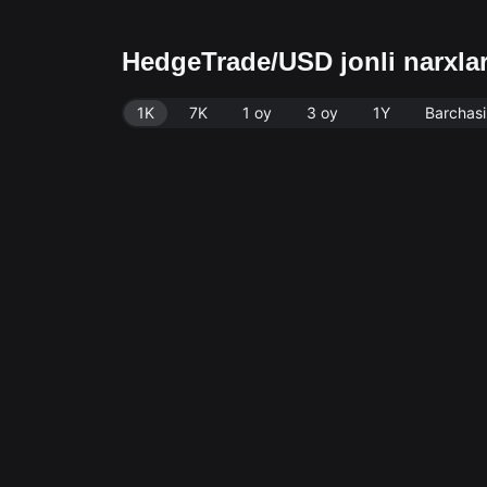
HedgeTrade/USD jonli narxla
1K
7K
1 oy
3 oy
1Y
Barchasi