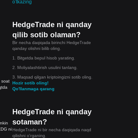
o'tkazing
HedgeTrade ni qanday
qilib sotib olaman?
Bir necha daqiqada birinchi HedgeTrade
qanday olishni bilib oling.
1. Bitgetda bepul hisob yarating.
2. Moliyalashtirish usulini tanlang.
3. Maqsad qilgan kriptoingizni sotib oling.
 soat
Hozir sotib oling!
qtda
Qo'llanmaga qarang
HedgeTrade ni qanday
sotaman?
mkin
EDG ni
HedgeTrade ni bir necha daqiqada naqd
qilishni o'rganing.