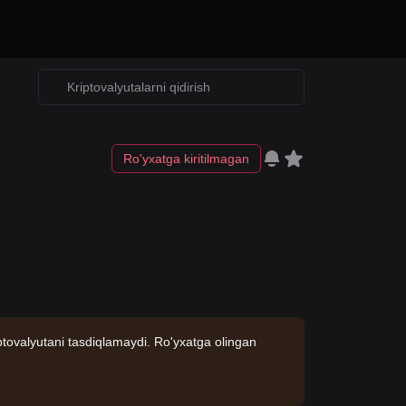
Ro'yxatga kiritilmagan
ptovalyutani tasdiqlamaydi. Ro'yxatga olingan