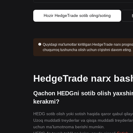
Hozir HedgeTrade sotib oling/soting
Quyidagi ma'lumotlar kiritilgan:
HedgeTrade narx prognozi
chuqurroq tushuncha olish uchun o'qishni davom eting.
HedgeTrade narx bash
Qachon HEDGni sotib olish yaxshir
kerakmi?
HEDG sotib olish yoki sotish haqida qaror qabul qilay
Uzoq muddatli treyderlar va qisqa muddatli treyderlarn
uchun ma'lumotnoma berishi mumkin.