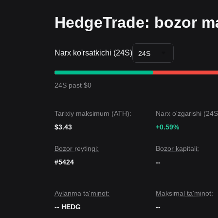
HedgeTrade: bozor ma
Narx ko'rsatkichi (24S)
24S
24S past $0
Tarixiy maksimum (ATH):
Narx o'zgarishi (24S
$3.43
+0.59%
Bozor reytingi:
Bozor kapitali:
#5424
--
Aylanma ta'minot:
Maksimal ta'minot:
-- HEDG
--