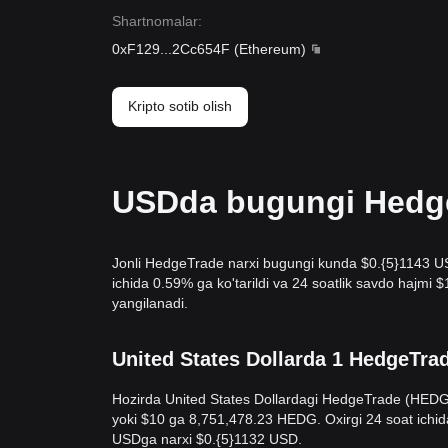
Shartnomalar
:
0xF129
...
2Cc654F
(
Ethereum
)
Kripto sotib olish
USDda bugungi HedgeT
Jonli HedgeTrade narxi bugungi kunda $0.{​5}1143 USD
ichida 0.59% ga ko'tarildi va 24 soatlik savdo hajm
yangilanadi.
United States Dollarda 1 HedgeTra
Hozirda United States Dollardagi HedgeTrade (HEDG) 
yoki $10 ga 8,751,478.23 HEDG. Oxirgi 24 soat ichi
USDga narxi $0.{​5}1132 USD.