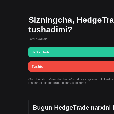
Sizningcha, HedgeTra
tushadimi?
Jami ovozlar:
Ko'tarilish
Tushish
Ovoz berish ma'lumotlari har 24 soatda yangilanadi. U HedgeTra
maslahati sifatida qabul qilinmasligi kerak.
Bugun HedgeTrade narxini b