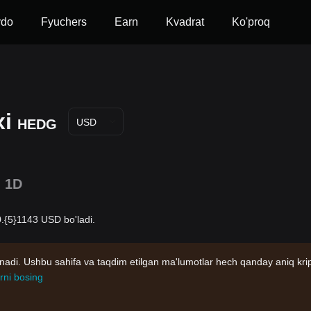
vdo
Fyuchers
Earn
Kvadrat
Ko'proq
xi
HEDG
USD
1D
.{5}1143 USD bo'ladi.
nadi. Ushbu sahifa va taqdim etilgan ma'lumotlar hech qanday aniq kri
rni bosing