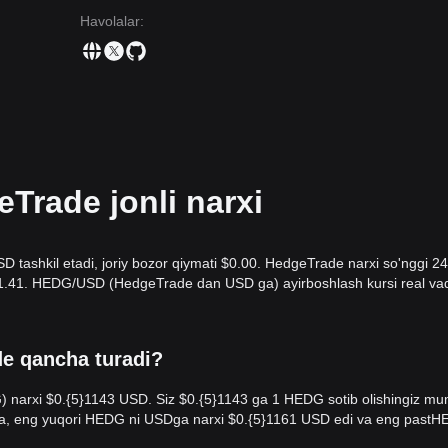
Havolalar
:
rade jonli narxi
 tashkil etadi, joriy bozor qiymati $0.00. HedgeTrade narxi so'nggi 24
i $1.41. HEDG/USD (HedgeTrade dan USD ga) ayirboshlash kursi real va
de qancha turadi?
narxi $0.{​5}1143 USD. Siz $0.{​5}1143 ga 1 HEDG sotib olishingiz mu
da, eng yuqori HEDG ni USDga narxi $0.{​5}1161 USD edi va eng pastH