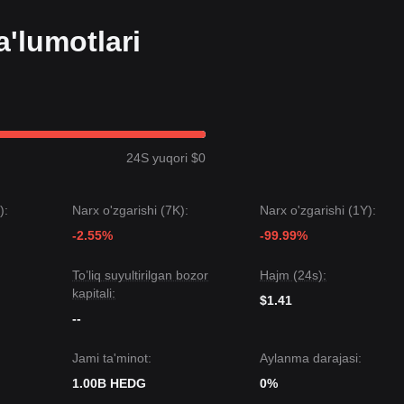
'lumotlari
24S yuqori $0
):
Narx o'zgarishi (7K):
Narx o'zgarishi (1Y):
-2.55%
-99.99%
To’liq suyultirilgan bozor
Hajm (24s):
kapitali:
$1.41
--
Jami ta'minot:
Aylanma darajasi:
1.00B HEDG
0%