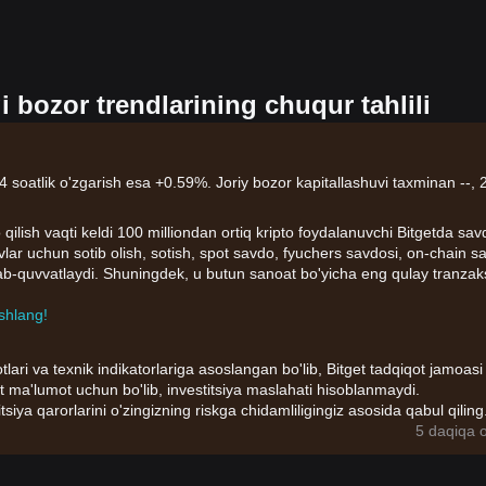
bozor trendlarining chuqur tahlili
 soatlik o'zgarish esa +0.59%. Joriy bozor kapitallashuvi taxminan --, 
 qilish vaqti keldi 100 milliondan ortiq kripto foydalanuvchi Bitgetda sav
ivlar uchun sotib olish, sotish, spot savdo, fyuchers savdosi, on-chain s
llab-quvvatlaydi. Shuningdek, u butun sanoat bo'yicha eng qulay tranzak
shlang!
tlari va texnik indikatorlariga asoslangan bo'lib, Bitget tadqiqot jamoasi
t ma'lumot uchun bo'lib, investitsiya maslahati hisoblanmaydi.
itsiya qarorlarini o'zingizning riskga chidamliligingiz asosida qabul qiling
5 daqiqa o