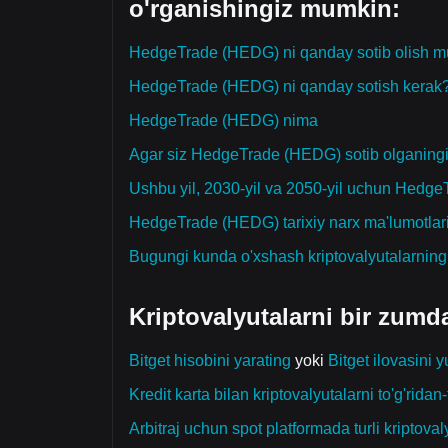
o'rganishingiz mumkin:
HedgeTrade (HEDG) ni qanday sotib olish 
HedgeTrade (HEDG) ni qanday sotish kerak
HedgeTrade (HEDG) nima
Agar siz HedgeTrade (HEDG) sotib olganingi
Ushbu yil, 2030-yil va 2050-yil uchun Hedg
HedgeTrade (HEDG) tarixiy narx ma'lumotlar
Bugungi kunda o'xshash kriptovalyutalarnin
Kriptovalyutalarni bir zumd
Bitget hisobini yarating
yoki
Bitget ilovasini y
Kredit karta bilan kriptovalyutalarni to'g'ridan-t
Arbitraj uchun spot platformada turli kriptoval