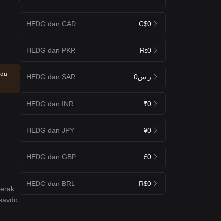
HEDG dan CAD
C$0
HEDG dan PKR
₨0
ida
HEDG dan SAR
ر.س0
HEDG dan INR
₹0
HEDG dan JPY
¥0
HEDG dan GBP
£0
HEDG dan BRL
R$0
kerak.
 savdo