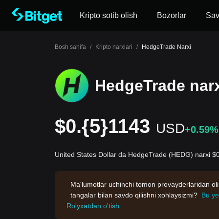
Kripto sotib olish
Bozorlar
Sa
Bosh sahifa
/
Kripto narxlari
/
HedgeTrade Narxi
HedgeTrade nar
$0.{5}1143
USD
+0.59%
United States Dollar da HedgeTrade (HEDG) narxi $0
Ma'lumotlar uchinchi tomon provayderlaridan oli
tangalar bilan savdo qilishni xohlaysizmi?
Bu ye
Ro'yxatdan o'tish