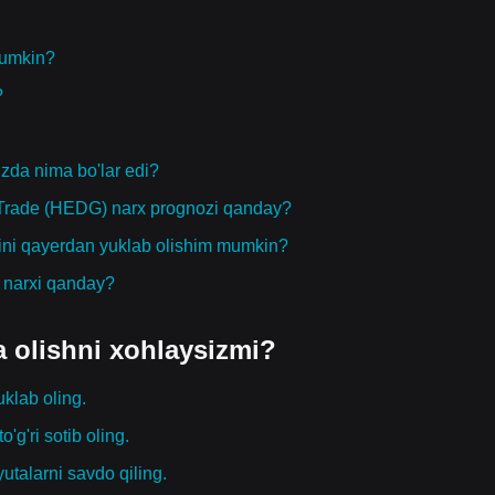
mumkin?
?
zda nima bo'lar edi?
eTrade (HEDG) narx prognozi qanday?
ini qayerdan yuklab olishim mumkin?
g narxi qanday?
a olishni xohlaysizmi?
uklab oling.
o'g'ri sotib oling.
yutalarni savdo qiling.