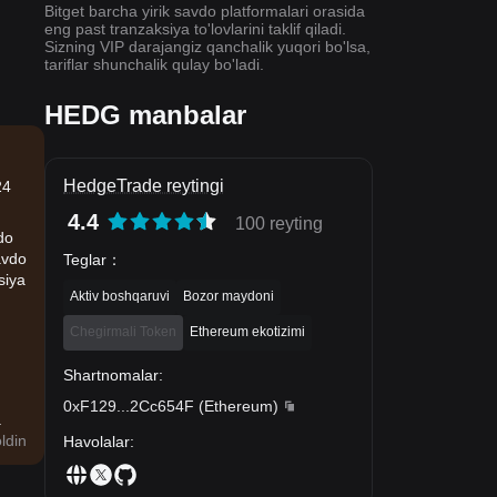
Bitget barcha yirik savdo platformalari orasida
eng past tranzaksiya to'lovlarini taklif qiladi.
Sizning VIP darajangiz qanchalik yuqori bo'lsa,
tariflar shunchalik qulay bo'ladi.
HEDG manbalar
HedgeTrade reytingi
24
4.4
100 reyting
do
avdo
Teglar
：
siya
Aktiv boshqaruvi
Bozor maydoni
Chegirmali Token
Ethereum ekotizimi
Shartnomalar
:
0xF129
...
2Cc654F
(
Ethereum
)
.
ldin
Havolalar
: