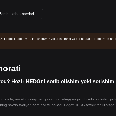
Barcha kripto narxlari
, HedgeTrade loyiha tanishtiruvi, rivojlanish tarixi va boshqalar. HedgeTrade haq
orati
oq? Hozir HEDGni sotib olishim yoki sotishim
otganda, avvalo o'zingizning savdo strategiyangizni hisobga olishingiz 
ing savdo faoliyati ham har xil bo'ladi. Bitget HEDG texnik tahlili sizga