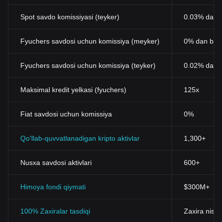
Spot savdo komissiyasi (teyker)
0.03% dan b
Fyuchers savdosi uchun komissiya (meyker)
0% dan bos
Fyuchers savdosi uchun komissiya (teyker)
0.02% dan 
Maksimal kredit yelkasi (fyuchers)
125x
Fiat savdosi uchun komissiya
0%
Qo'llab-quvvatlanadigan kripto aktivlar
1,300+
Nusxa savdosi aktivlari
600+
Himoya fondi qiymati
$300M+
100% Zaxiralar tasdiqi
Zaxira nisba