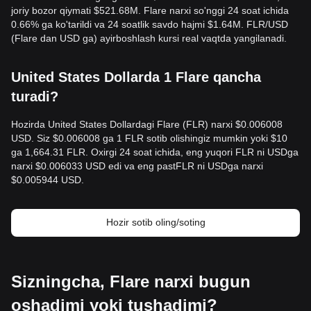
joriy bozor qiymati $521.68M. Flare narxi so'nggi 24 soat ichida
0.66% ga ko'tarildi va 24 soatlik savdo hajmi $1.64M. FLR/USD
(Flare dan USD ga) ayirboshlash kursi real vaqtda yangilanadi.
United States Dollarda 1 Flare qancha
turadi?
Hozirda United States Dollardagi Flare (FLR) narxi $0.006008
USD. Siz $0.006008 ga 1 FLR sotib olishingiz mumkin yoki $10
ga 1,664.31 FLR. Oxirgi 24 soat ichida, eng yuqori FLR ni USDga
narxi $0.006033 USD edi va eng pastFLR ni USDga narxi
$0.005944 USD.
Hozir sotib oling/soting
Sizningcha, Flare narxi bugun
oshadimi yoki tushadimi?