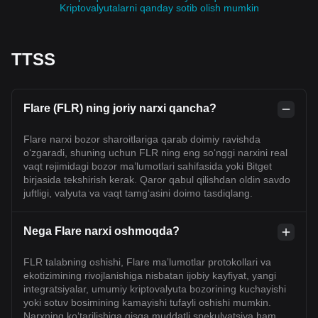
Kriptovalyutalarni qanday sotib olish mumkin
TTSS
Flare (FLR) ning joriy narxi qancha?
Flare narxi bozor sharoitlariga qarab doimiy ravishda
o‘zgaradi, shuning uchun FLR ning eng so‘nggi narxini real
vaqt rejimidagi bozor ma’lumotlari sahifasida yoki Bitget
birjasida tekshirish kerak. Qaror qabul qilishdan oldin savdo
juftligi, valyuta va vaqt tamg‘asini doimo tasdiqlang.
Nega Flare narxi oshmoqda?
FLR talabning oshishi, Flare maʼlumotlar protokollari va
ekotizimining rivojlanishiga nisbatan ijobiy kayfiyat, yangi
integratsiyalar, umumiy kriptovalyuta bozorining kuchayishi
yoki sotuv bosimining kamayishi tufayli oshishi mumkin.
Narxning ko‘tarilishiga qisqa muddatli spekulyatsiya ham