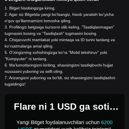
1
.
Bitget hisobingizga kiring.
2
.
Agar siz Bitgetda yangi bo'lsangiz, hisob yaratish bo'yicha
o'quv qo'llanmamizni tomosha qiling.
3
.
Profilingiz belgisiga kursorni olib keling, "Tasdiqlanmagan"
tugmasini bosing va "Tasdiqlash" tugmasini bosing.
4
.
Chiqaruvchi mamlakat yoki mintaqa va ID turini tanlang va
ko'rsatmalarga amal qiling.
5
.
O'zingizning xohishingizga ko'ra "Mobil tekshiruv" yoki
"Kompyuter" ni tanlang.
6
.
Ma'lumotlaringizni kiriting, shaxsingizni tasdiqlovchi hujjat
nusxasini yuboring va selfi oling.
7
.
Arizangizni yuboring va bo'ldi, siz shaxsingizni tasdiqlashni
tugatdingiz!
Flare ni 1 USD ga sotib
oling
Yangi Bitget foydalanuvchilari uchun
6200