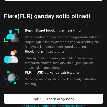
Flare(FLR) qanday sotib olinadi
Bepul Bitget hisobingizni yarating
Bitgetda elektron pochta manzilingiz/mobil telefon
raqamingiz bilan ro'yxatdan o'ting va hisobingizni
himoya qilish uchun kuchli parol yarating.
Hisobingizni tasdiqlang
Shaxsiy ma'lumotlaringizni to'ldirib va haqiqiy
fotosuratli shaxsni tasdiqlovchi hujjatni yuklab,
shaxsingizni tasdiqlang.
FLR ni USD ga konvertatsiyalang
Bitgetda savdo qilish uchun kriptovalyutalardan
tanlang.
Hozir FLR sotib oling/soting
Ko'proq FLR sotib olish bo'yicha qo'llanma