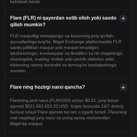
baholash kerak.
Flare (FLR) ni qayerdan sotib olish yoki savdo
qilish mumkin?
FLR mavjudligi mintaqangiz va bozorning joriy qo‘llab-
quvvatlashiga bog‘liq. Bitget Exchange platformasida FLR
savdo juftliklari mavjud yoki mavjud emasligini
tekshirishingiz, komissiyalar va likvidlikni ko‘rib chiqishingiz,
shuningdek, mablag‘ kiritish yoki yechib olishdan oldin
tokenning rasmiy kontrakti va tarmog‘ini tasdiqlashingiz
mumkin.
Flare ning hozirgi narxi qancha?
Flarening jonli narxi (FLR/USD) uchun $0.01, joriy bozor
qiymati $521,682,653.33 USD. Kripto bozorida 24/7 doimiy
faoliyat tufayli Flare qiymati tez-tez o'zgarib turadi. Flarening
real vaqtdagi joriy narxi va uning tarixiy maʼlumotlari
Bitget’da mavjud.