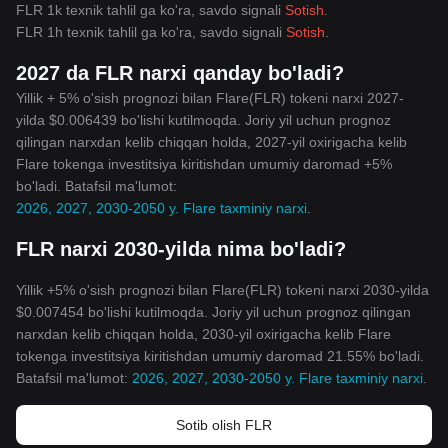
FLR 1k texnik tahlil ga ko'ra, savdo signali
Sotish
.
FLR 1h texnik tahlil ga ko'ra, savdo signali
Sotish
.
2027 da FLR narxi qanday bo'ladi?
Yillik + 5% o'sish prognozi bilan Flare(FLR) tokeni narxi 2027-
yilda $0.006439 bo'lishi kutilmoqda. Joriy yil uchun prognoz
qilingan narxdan kelib chiqqan holda, 2027-yil oxirigacha kelib
Flare tokenga investitsiya kiritishdan umumiy daromad +5%
bo'ladi. Batafsil ma'lumot:
2026, 2027, 2030-2050 y. Flare taxminiy narxi
.
FLR narxi 2030-yilda nima bo'ladi?
Yillik +5% o'sish prognozi bilan Flare(FLR) tokeni narxi 2030-yilda
$0.007454 bo'lishi kutilmoqda. Joriy yil uchun prognoz qilingan
narxdan kelib chiqqan holda, 2030-yil oxirigacha kelib Flare
tokenga investitsiya kiritishdan umumiy daromad 21.55% bo'ladi.
Batafsil ma'lumot:
2026, 2027, 2030-2050 y. Flare taxminiy narxi
.
Sotib olish FLR