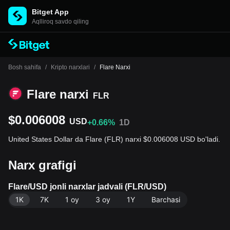
Bitget App
Aqlliroq savdo qiling
Bosh sahifa
/
Kripto narxlari
/
Flare Narxi
Flare narxi
FLR
$0.006008
USD
+0.66%
1D
United States Dollar da Flare (FLR) narxi $0.006008 USD bo'ladi.
Narx grafigi
Flare/USD jonli narxlar jadvali (FLR/USD)
1K
7K
1 oy
3 oy
1Y
Barchasi