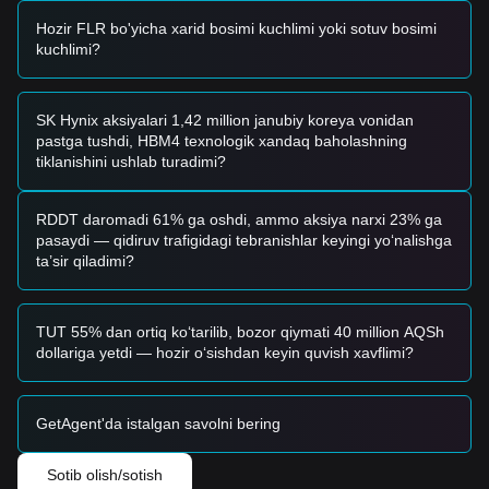
mumkin.
Xavf ssenariysi
Hozir FLR bo'yicha xarid bosimi kuchlimi yoki sotuv bosimi
• Agar Flare narxi
$0.0135
qo‘llab-quvvatlash darajasidan
kuchlimi?
pastga tushsa, bozor chuqurroq koreksiya bosqichiga kirishi
va ehtimol, yanada pastroq psixologik darajalarni sinab
ko‘rishi mumkin.
SK Hynix aksiyalari 1,42 million janubiy koreya vonidan
Xarid strategiyasi
pastga tushdi, HBM4 texnologik xandaq baholashning
Konservativ investorlar
tiklanishini ushlab turadimi?
• FLR narxi
$0.0135
qo‘llab-quvvatlash zonasiga qaytishini
kutib, bosqichma-bosqich xarid qiling.
• Yoki bo‘lsa, pozitsiyaga kirishdan oldin tasdiqlangan
RDDT daromadi 61% ga oshdi, ammo aksiya narxi 23% ga
breakout (ishonchli chiqish) hamda
$0.0162
qarshiligidan
pasaydi — qidiruv trafigidagi tebranishlar keyingi yo‘nalishga
yuqorida kunlik yopilishni kuting.
ta’sir qiladimi?
Trend investorlar
• Agar narx
$0.0162
qarshiligini buzsa, yangi bullish trend
shakllanishi mumkin. Keyingi asosiy narx maqsadi
$0.0185
TUT 55% dan ortiq ko‘tarilib, bozor qiymati 40 million AQSh
atrofida baholanadi.
dollariga yetdi — hozir o‘sishdan keyin quvish xavflimi?
• Hajmni diqqat bilan kuzating; hajmsiz breakout “fakeout”
(aldamchi chiqish)ga olib kelishi mumkin.
Uzoq muddatli investorlar
GetAgent'da istalgan savolni bering
• Bozor
$0.0130
strukturaviy qo‘llab-quvvatlashdan yuqorida
qolsa, uzoq muddatli yuqoriga potentsial saqlanib qoladi.
Past o‘zgaruvchanlik davrlarida yoki kichik tushishlarda
Sotib olish/sotish
akkumulyatsiya qilish — amaliy strategiya.