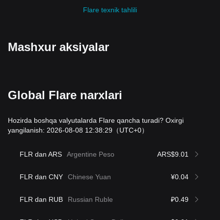
Flare texnik tahlili
Mashxur aksiyalar
Global Flare narxlari
Hozirda boshqa valyutalarda Flare qancha turadi? Oxirgi
yangilanish: 2026-08-08 12:38:29
（UTC+0）
FLR dan ARS
Argentine Peso
ARS$9.01
FLR dan CNY
Chinese Yuan
¥0.04
FLR dan RUB
Russian Ruble
₽0.49