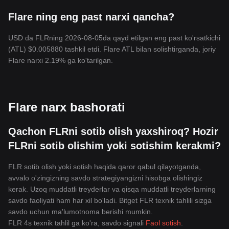
Flare ning eng past narxi qancha?
USD da FLRning 2026-08-05da qayd etilgan eng past ko'rsatkichi
(ATL) $0.005880 tashkil etdi. Flare ATL bilan solishtirganda, joriy
Flare narxi 2.19% ga ko'tarilgan.
Flare narx bashorati
Qachon FLRni sotib olish yaxshiroq? Hozir
FLRni sotib olishim yoki sotishim kerakmi?
FLR sotib olish yoki sotish haqida qaror qabul qilayotganda,
avvalo o'zingizning savdo strategiyangizni hisobga olishingiz
kerak. Uzoq muddatli treyderlar va qisqa muddatli treyderlarning
savdo faoliyati ham har xil bo'ladi. Bitget FLR texnik tahlili sizga
savdo uchun ma'lumotnoma berishi mumkin.
FLR 4s texnik tahlil ga ko'ra, savdo signali
Faol sotish
.