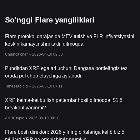
So'nggi Flare yangiliklari
Flare protokol darajasida MEV tutish va FLR inflyatsiyasini
keskin kamaytirishni taklif qilmoqda
Chaincatcher
•
2026-04-10 09:53
Punditdan XRP egalari uchun: Dangasa portfelingiz tez
orada pul chop etuvchiga aylanadi
TimesTabloid
•
2026-03-10 07:11
XRP ketma-ket bullish patternlar hosil qilmoqda: $1.5
breakout yaqinmi?
AMBCrypto
•
2026-03-10 00:10
Flare bosh direktori: 2026 yilning o'rtalariga kelib biz 5
milliard XRP ga erishishimiz mumkin