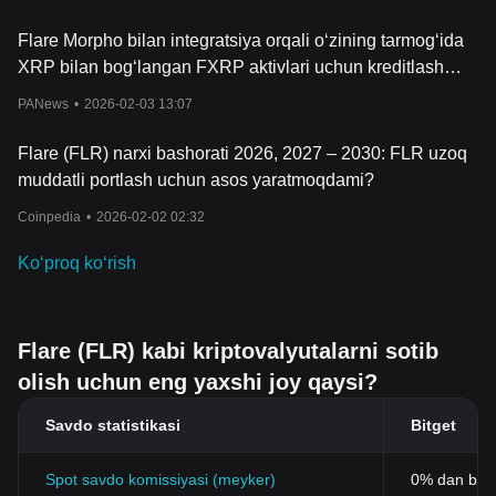
Flare Morpho bilan integratsiya orqali o‘zining tarmog‘ida
XRP bilan bog‘langan FXRP aktivlari uchun kreditlash
funksiyasini yo‘lga qo‘ydi
PANews
•
2026-02-03 13:07
Flare (FLR) narxi bashorati 2026, 2027 – 2030: FLR uzoq
muddatli portlash uchun asos yaratmoqdami?
Coinpedia
•
2026-02-02 02:32
Koʻproq koʻrish
Flare (FLR) kabi kriptovalyutalarni sotib
olish uchun eng yaxshi joy qaysi?
Savdo statistikasi
Bitget
Spot savdo komissiyasi (meyker)
0% dan bos