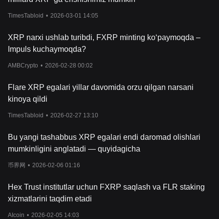
TimesTabloid
•
2026-03-01 14:05
XRP narxi ushlab turibdi, FXRP minting ko‘paymoqda –
Impuls kuchaymoqda?
AMBCrypto
•
2026-02-28 00:02
Flare XRP egalari yillar davomida orzu qilgan narsani
kinoya qildi
TimesTabloid
•
2026-02-27 13:10
Bu yangi tashabbus XRP egalari endi daromad olishlari
mumkinligini anglatadi — quyidagicha
币界网
•
2026-02-06 01:16
Hex Trust institutlar uchun FXRP saqlash va FLR staking
xizmatlarini taqdim etadi
AIcoin
•
2026-02-05 14:03