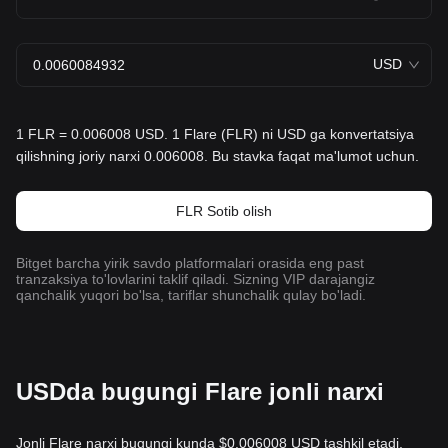
USD
1 FLR = 0.006008 USD. 1 Flare (FLR) ni USD ga konvertatsiya
qilishning joriy narxi 0.006008. Bu stavka faqat ma'lumot uchun.
FLR Sotib olish
Bitget barcha yirik savdo platformalari orasida eng past
tranzaksiya to'lovlarini taklif qiladi. Sizning VIP darajangiz
qanchalik yuqori bo'lsa, tariflar shunchalik qulay bo'ladi.
USDda bugungi Flare jonli narxi
Jonli Flare narxi bugungi kunda $0.006008 USD tashkil etadi,