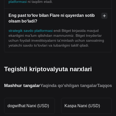
platformasi
ni taqdim etadi.
Eng past toʻlov bilan Flare ni qayerdan sotib
olsam boʻladi?
strategik savdo platformasi
endi Bitget birjasida mavjud
ekanligini ma’lum qilishdan mamnunmiz. Bitget treyderlar
uchun foydali investitsiyalarni ta'minlash uchun sanoatning
yetakchi savdo to'lovlari va tubanligini taklif qiladi.
Tegishli kriptovalyuta narxlari
Mashhur tangalar
Yaqinda qo'shilgan tangalar
Taqqosla
dogwifhat Narxi (USD)
Kaspa Narxi (USD)