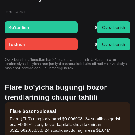
Jami ovozlar:
Ko'tarilish
0
Ovoz berish
Tushish
0
Ovoz berish
Ovoz berish ma'lumotlari har 24 soatda yangilanadi. U Flare narxlari
tendentsiyasi bo'yicha hamjamiyat bashoratlarini aks ettiradi va investitsiya
maslahati sifatida qabul qilinmasligi kerak.
Flare bo'yicha bugungi bozor
trendlarining chuqur tahlili
Flare bozor xulosasi
Flare (FLR) ning joriy narxi $0.006008, 24 soatlik o'zgarish
esa +0.66%. Joriy bozor kapitallashuvi taxminan
$521,682,653.33, 24 soatlik savdo hajmi esa $1.64M.