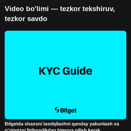
Video bo'limi — tezkor tekshiruv,
tezkor savdo
Bitgetda shaxsni tasdqilashni qanday yakunlash va
o'zingizni firibgarlikdan himoya qilish kerak