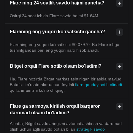
Flare ning 24 soatlik savdo hajmi qancha?
Oxirgi 24 soat ichida Flare savdo hajmi $1.64M.
Flarening eng yuqori koʻrsatkichi qancha?
Flarening eng yuqori ko‘rsatkichi $0.07970. Bu Flare ishga
tushirilgandan beri eng yuqori narx hisoblanadi.
Bitget orqali Flare sotib olsam bo'ladimi?
Ha, Flare hozirda Bitget markazlashtirilgan birjasida mavjud.
Batafsil koʻrsatmalar uchun foydali
flare qanday sotib olinadi
qoʻllanmamizni koʻrib chiqing.
Flare ga sarmoya kiritish orqali barqaror
daromad olsam bo'ladimi?
Albatta, Bitget savdolaringizni avtomatlashtirish va daromad
olish uchun aqlli savdo botlari bilan
strategik savdo