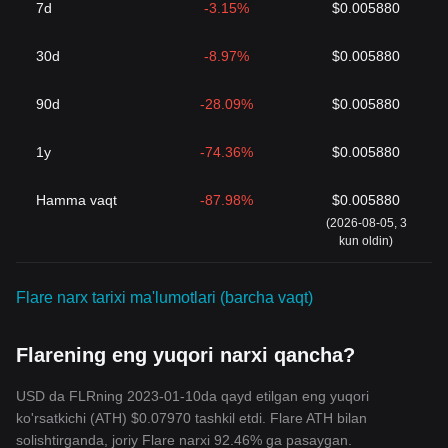
7d
-3.15%
$0.005880
30d
-8.97%
$0.005880
90d
-28.09%
$0.005880
1y
-74.36%
$0.005880
Hamma vaqt
-87.98%
$0.005880
(2026-08-05, 3
kun oldin)
Flare narx tarixi ma'lumotlari (barcha vaqt)
Flarening eng yuqori narxi qancha?
USD da FLRning 2023-01-10da qayd etilgan eng yuqori
ko'rsatkichi (ATH) $0.07970 tashkil etdi. Flare ATH bilan
solishtirganda, joriy Flare narxi 92.46% ga pasaygan.