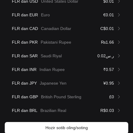
FLR dan USD
United States Dollar
$0.01
FLR dan EUR
Euro
€0.01
FLR dan CAD
Canadian Dollar
C$0.01
FLR dan PKR
Pakistani Rupee
₨1.66
FLR dan SAR
Saudi Riyal
ر.س0.02
FLR dan INR
Indian Rupee
₹0.57
FLR dan JPY
Japanese Yen
¥0.95
FLR dan GBP
British Pound Sterling
£0
FLR dan BRL
Brazilian Real
R$0.03
Hozir sotib oling/soting