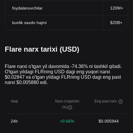
foydalanuvchilar
120M+
kunlik savdo hajmi
$20B+
Flare narx tarixi (USD)
Flare narxi o'tgan yil davomida -74.36% ni tashkil qiladi.
O'tgan yildagi FLRning USD dagi eng yuqori narxi
$0.02847 va o'tgan yildagi FLRning USD dagi eng past
narxi $0.005880 edi.
Vaqt
Narx o'zgarishi
Eng past narx
(%)
24h
+0.66%
$0.005944