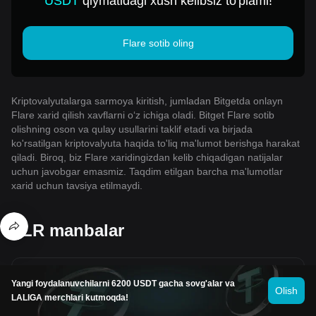
USDT
qiymatidagi xush kelibsiz to'plami!
Flare sotib oling
Kriptovalyutalarga sarmoya kiritish, jumladan Bitgetda onlayn
Flare xarid qilish xavflarni o‘z ichiga oladi. Bitget Flare sotib
olishning oson va qulay usullarini taklif etadi va birjada
ko'rsatilgan kriptovalyuta haqida to'liq ma'lumot berishga harakat
qiladi. Biroq, biz Flare xaridingizdan kelib chiqadigan natijalar
uchun javobgar emasmiz. Taqdim etilgan barcha ma'lumotlar
xarid uchun tavsiya etilmaydi.
FLR manbalar
Flare reytingi
Yangi foydalanuvchilarni 6200 USDT gacha sovg'alar va
Olish
4.6
LALIGA merchlari kutmoqda!
101 reyting