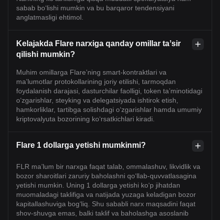
sabab bo‘lishi mumkin va bu barqaror tendensiyani
anglatmasligi ehtimol.
Kelajakda Flare narxiga qanday omillar taʼsir
qilishi mumkin?
Muhim omillarga Flareʼning smart-kontraktlari va
maʼlumotlar protokollarining joriy etilishi, tarmoqdan
foydalanish darajasi, dasturchilar faolligi, token taʼminotidagi
o‘zgarishlar, steyking va delegatsiyada ishtirok etish,
hamkorliklar, tartibga solishdagi o‘zgarishlar hamda umumiy
kriptovalyuta bozorining ko‘rsatkichlari kiradi.
Flare 1 dollarga yetishi mumkinmi?
FLR ma’lum bir narxga faqat talab, ommalashuv, likvidlik va
bozor sharoitlari zaruriy baholashni qo‘llab-quvvatlasagina
yetishi mumkin. Uning 1 dollarga yetishi ko‘p jihatdan
muomaladagi taklifiga va natijada yuzaga keladigan bozor
kapitallashuviga bog‘liq. Shu sababli narx maqsadini faqat
shov-shuvga emas, balki taklif va baholashga asoslanib