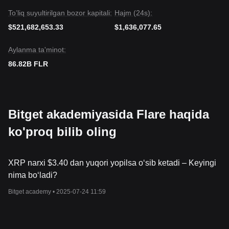
To’liq suyultirilgan bozor kapitali:
Hajm (24s):
$521,682,653.33
$1,636,077.65
Aylanma ta'minot:
86.82B FLR
Bitget akademiyasida Flare haqida
ko'proq bilib oling
XRP narxi $3.40 dan yuqori yopilsa o‘sib ketadi – Keyingi
nima bo‘ladi?
Bitget academy •
2025-07-24 11:59