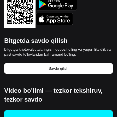
Bitgetda savdo qilish
Bitgetga kriptovalyutalaringizni depozit qiling va yuqori likvidlik va
past savdo to'lovlaridan bahramand bo'ling.
Savdo qilish
Video bo'limi — tezkor tekshiruv,
tezkor savdo