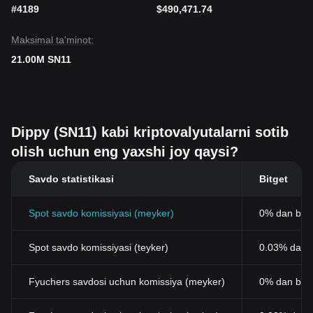
#4189
$490,471.74
Maksimal ta'minot:
21.00M SN11
Dippy (SN11) kabi kriptovalyutalarni sotib
olish uchun eng yaxshi joy qaysi?
Savdo statistikasi
Bitget
Spot savdo komissiyasi (meyker)
0% dan bos
Spot savdo komissiyasi (teyker)
0.03% dan b
Fyuchers savdosi uchun komissiya (meyker)
0% dan bos