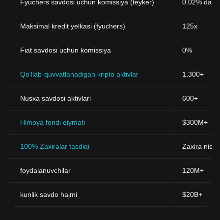
Fyuchers savdosi uchun komissiya (teyker)
0.02% dan 
Maksimal kredit yelkasi (fyuchers)
125x
Fiat savdosi uchun komissiya
0%
Qo'llab-quvvatlanadigan kripto aktivlar
1,300+
Nusxa savdosi aktivlari
600+
Himoya fondi qiymati
$300M+
100% Zaxiralar tasdiqi
Zaxira nisba
foydalanuvchilar
120M+
kunlik savdo hajmi
$20B+