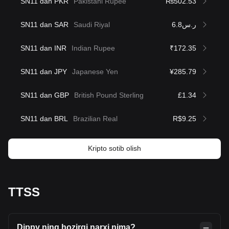
SN11 dan PKR
Pakistani Rupee
₨502.53
SN11 dan SAR
Saudi Riyal
ر.س6.8
SN11 dan INR
Indian Rupee
₹172.35
SN11 dan JPY
Japanese Yen
¥285.79
SN11 dan GBP
British Pound Sterling
£1.34
SN11 dan BRL
Brazilian Real
R$9.25
Kripto sotib olish
TTSS
Dippy ning hozirgi narxi nima?