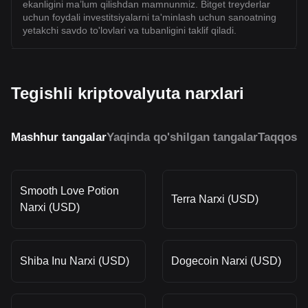
ekanligini ma’lum qilishdan mamnunmiz. Bitget treyderlar
uchun foydali investitsiyalarni ta'minlash uchun sanoatning
yetakchi savdo to'lovlari va tubanligini taklif qiladi.
Tegishli kriptovalyuta narxlari
Mashhur tangalar
Yaqinda qo'shilgan tangalar
Taqqosla
Smooth Love Potion
Terra Narxi (USD)
Narxi (USD)
Shiba Inu Narxi (USD)
Dogecoin Narxi (USD)