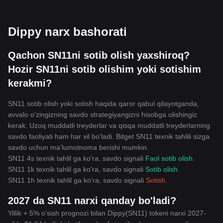
Dippy narx bashorati
Qachon SN11ni sotib olish yaxshiroq?
Hozir SN11ni sotib olishim yoki sotishim
kerakmi?
SN11 sotib olish yoki sotish haqida qaror qabul qilayotganda,
avvalo o'zingizning savdo strategiyangizni hisobga olishingiz
kerak. Uzoq muddatli treyderlar va qisqa muddatli treyderlarning
savdo faoliyati ham har xil bo'ladi. Bitget SN11 texnik tahlili sizga
savdo uchun ma'lumotnoma berishi mumkin.
SN11 4s texnik tahlil ga ko'ra, savdo signali
Faol sotib olish
.
SN11 1k texnik tahlil ga ko'ra, savdo signali
Sotib olish
.
SN11 1h texnik tahlil ga ko'ra, savdo signali
Sotish
.
2027 da SN11 narxi qanday bo'ladi?
Yillik + 5% o'sish prognozi bilan Dippy(SN11) tokeni narxi 2027-