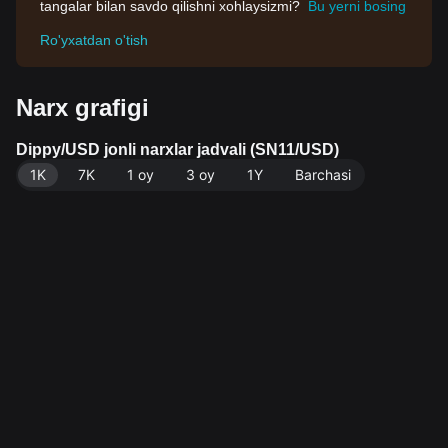
tangalar bilan savdo qilishni xohlaysizmi?
Bu yerni bosing
Ro'yxatdan o'tish
Narx grafigi
Dippy/USD jonli narxlar jadvali (SN11/USD)
1K
7K
1 oy
3 oy
1Y
Barchasi