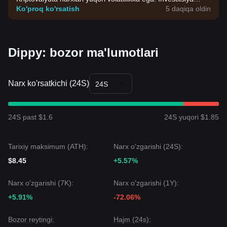
qarorlarini o'zingizning riskga chidamliligingiz asosida qabul
Ko'proq ko'rsatish
5 daqiqa oldin
qiling.
Dippy: bozor ma'lumotlari
Narx ko'rsatkichi (24S)
24S
24S past $1.6
24S yuqori $1.85
Tarixiy maksimum (ATH):
Narx o'zgarishi (24S):
$8.45
+5.57%
Narx o'zgarishi (7K):
Narx o'zgarishi (1Y):
+5.91%
-72.06%
Bozor reytingi:
Hajm (24s):