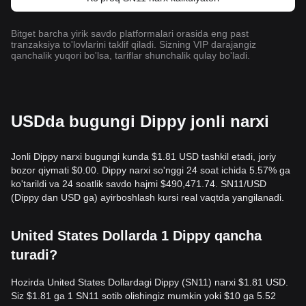
Bitget barcha yirik savdo platformalari orasida eng past
tranzaksiya to'lovlarini taklif qiladi. Sizning VIP darajangiz
qanchalik yuqori bo'lsa, tariflar shunchalik qulay bo'ladi.
USDda bugungi Dippy jonli narxi
Jonli Dippy narxi bugungi kunda $1.81 USD tashkil etadi, joriy
bozor qiymati $0.00. Dippy narxi so'nggi 24 soat ichida 5.57% ga
ko'tarildi va 24 soatlik savdo hajmi $490,471.74. SN11/USD
(Dippy dan USD ga) ayirboshlash kursi real vaqtda yangilanadi.
United States Dollarda 1 Dippy qancha
turadi?
Hozirda United States Dollardagi Dippy (SN11) narxi $1.81 USD.
Siz $1.81 ga 1 SN11 sotib olishingiz mumkin yoki $10 ga 5.52