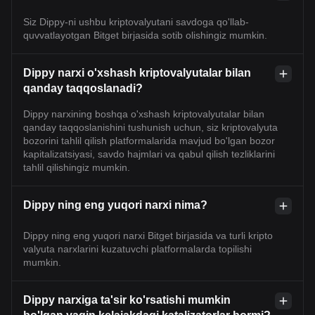
Siz Dippy-ni ushbu kriptovalyutani savdoga qo'llab-
quvvatlayotgan Bitget birjasida sotib olishingiz mumkin.
Dippy narxi o'xshash kriptovalyutalar bilan
qanday taqqoslanadi?
Dippy narxining boshqa o'xshash kriptovalyutalar bilan
qanday taqqoslanishini tushunish uchun, siz kriptovalyuta
bozorini tahlil qilish platformalarida mavjud bo'lgan bozor
kapitalizatsiyasi, savdo hajmlari va qabul qilish tezliklarini
tahlil qilishingiz mumkin.
Dippy ning eng yuqori narxi nima?
Dippy ning eng yuqori narxi Bitget birjasida va turli kripto
valyuta narxlarini kuzatuvchi platformalarda topilishi
mumkin.
Dippy narxiga ta'sir ko'rsatishi mumkin