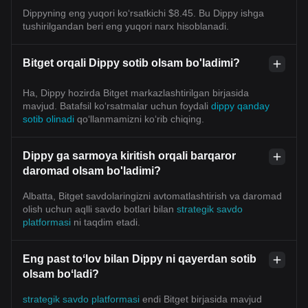
Dippyning eng yuqori ko‘rsatkichi $8.45. Bu Dippy ishga
tushirilgandan beri eng yuqori narx hisoblanadi.
Bitget orqali Dippy sotib olsam bo'ladimi?
Ha, Dippy hozirda Bitget markazlashtirilgan birjasida
mavjud. Batafsil koʻrsatmalar uchun foydali
dippy qanday
sotib olinadi
qoʻllanmamizni koʻrib chiqing.
Dippy ga sarmoya kiritish orqali barqaror
daromad olsam bo'ladimi?
Albatta, Bitget savdolaringizni avtomatlashtirish va daromad
olish uchun aqlli savdo botlari bilan
strategik savdo
platformasi
ni taqdim etadi.
Eng past toʻlov bilan Dippy ni qayerdan sotib
olsam boʻladi?
strategik savdo platformasi
endi Bitget birjasida mavjud