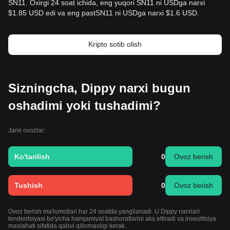
SN11. Oxirgi 24 soat ichida, eng yuqori SN11 ni USDga narxi
$1.85 USD edi va eng pastSN11 ni USDga narxi $1.6 USD.
Kripto sotib olish
Sizningcha, Dippy narxi bugun
oshadimi yoki tushadimi?
Jami ovozlar:
Ko'tarilish
0
Ovoz berish
Tushish
0
Ovoz berish
Ovoz berish ma'lumotlari har 24 soatda yangilanadi. U Dippy narxlari
tendentsiyasi bo'yicha hamjamiyat bashoratlarini aks ettiradi va investitsiya
maslahati sifatida qabul qilinmasligi kerak.