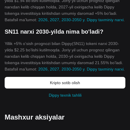
yilda $1.94 bo'lishi kutilmoqda. Joriy yil uchun prognoz qilingan
narxdan kelib chiqqan holda, 2027-yil oxirigacha kelib Dippy
tokenga investitsiya kiritishdan umumiy daromad +5% bo'ladi.
Batafsil ma'lumot:
2026, 2027, 2030-2050 y. Dippy taxminiy narxi
.
SN11 narxi 2030-yilda nima bo'ladi?
Yillik +5% o'sish prognozi bilan Dippy(SN11) tokeni narxi 2030-
yilda $2.25 bo'lishi kutilmoqda. Joriy yil uchun prognoz qilingan
narxdan kelib chiqqan holda, 2030-yil oxirigacha kelib Dippy
tokenga investitsiya kiritishdan umumiy daromad 21.55% bo'ladi.
Batafsil ma'lumot:
2026, 2027, 2030-2050 y. Dippy taxminiy narxi
.
Kripto sotib olish
Dippy texnik tahlili
Mashxur aksiyalar