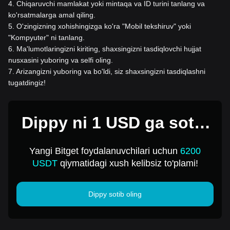
4
.
Chiqaruvchi mamlakat yoki mintaqa va ID turini tanlang va
ko'rsatmalarga amal qiling.
5
.
O'zingizning xohishingizga ko'ra "Mobil tekshiruv" yoki
"Kompyuter" ni tanlang.
6
.
Ma'lumotlaringizni kiriting, shaxsingizni tasdiqlovchi hujjat
nusxasini yuboring va selfi oling.
7
.
Arizangizni yuboring va bo'ldi, siz shaxsingizni tasdiqlashni
tugatdingiz!
Dippy ni 1 USD ga sotib
oling
Yangi Bitget foydalanuvchilari uchun
6200
USDT
qiymatidagi xush kelibsiz to'plami!
Dippy sotib oling