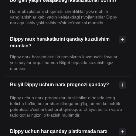
bo'lgan yaqin kelajakdagi katalizatorlar bormi?
Ha, mahsulotlarni chiqarish, sherikliklar yoki muhim
yangilanishlar kabi yaqin kelajakdagi rivojlanishlar Dippy
narxiga ijobiy yoki salbiy ta'sir ko'rsatishi mumkin.
Dippy narx harakatlarini qanday kuzatishim
mumkin?
Dippy narx harakatlarini kriptovalyuta kuzatuvchi ilovalar
yoki saytlar orqali hamda Bitget birjasida kuzatishingiz
mumkin.
Bu yil Dippy uchun narx prognozi qanday?
Dippy uchun narx prognozlari tahlilchilar o'rtasida keng
turlicha bo'lib, bozor sharoitlariga bog'liq, ammo ko'pchilik
potentsial o'sishni bashorat qilmoqda. Ehtiyot bo'lish va o'z
tadqiqotlaringizni o'tkazish muhimdir.
Dippy uchun har qanday platformada narx