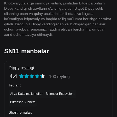
Kriptovalyutalarga sarmoya kiritish, jumladan Bitgetda onlayn
Dippy xarid qilish xavflarni o‘z ichiga oladi. Bitget Dippy sotib
olishning oson va qulay usullarini taklif etadi va birjada
ko'rsatilgan kriptovalyuta haqida to'liq ma'lumot berishga harakat
qiladi. Biroq, biz Dippy xaridingizdan kelib chiqadigan natijalar
uchun javobgar emasmiz. Taqdim etilgan barcha ma'lumotlar
xarid uchun tavsiya etilmaydi.
SN11 manbalar
Dippy reytingi
4.4
100 reyting
Teglar
：
AI va Katta ma'lumotlar
Bittensor Ecosystem
Bittensor Subnets
Shartnomalar
: