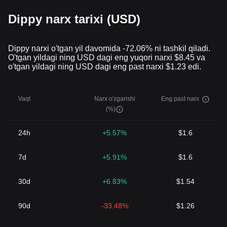
Dippy narx tarixi (USD)
Dippy narxi o'tgan yil davomida -72.06% ni tashkil qiladi.
O'tgan yildagi ning USD dagi eng yuqori narxi $8.45 va
o'tgan yildagi ning USD dagi eng past narxi $1.23 edi.
Vaqt
Narx o'zgarishi
Eng past narx
(%)
24h
+5.57%
$1.6
7d
+5.91%
$1.6
30d
+6.83%
$1.54
90d
-33.48%
$1.26