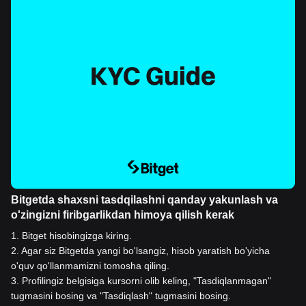
Bitgetda shaxsni tasdqilashni qanday yakunlash va
o'zingizni firibgarlikdan himoya qilish kerak
1
.
Bitget hisobingizga kiring.
2
.
Agar siz Bitgetda yangi bo'lsangiz, hisob yaratish bo'yicha
o'quv qo'llanmamizni tomosha qiling.
3
.
Profilingiz belgisiga kursorni olib keling, "Tasdiqlanmagan"
tugmasini bosing va "Tasdiqlash" tugmasini bosing.