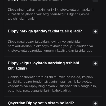
Dippy ning hozirgi narxini turli xil kriptovalyutalar narxlarini
kuzatish saytlarida yoki to'g'ridan-to'g'ri Bitget birjasida
topishingiz mumkin.
Dippy narxiga qanday faktlar ta'sir qiladi?
Dippy narxi bozor talabidan, loyiha rivojlanishidan,
hamkorliklardan, blokcheyn texnologiyasi yutuqlaridan va
kriptovalyuta bozoridagi umumiy kayfiyatdan ta'sirlanadi.
Dippy kelgusi oylarda narxining oshishi
kutiladimi?
Gohida bashoratlar farq qilishi mumkin bo‘lsa-da, ko‘plab
tahlilchilar bozor tendentsiyalarini, yaqinlashib kelayotgan
voqealarni va Dippy ning noyob xususiyatlarini hisobga olib,
potentsial narx o‘zgarishlarini baholaydilar.
Qayerdan Dippy sotib olsam bo'ladi?