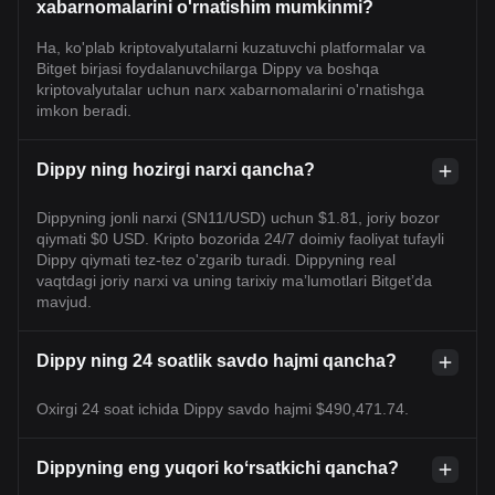
xabarnomalarini o'rnatishim mumkinmi?
Ha, ko'plab kriptovalyutalarni kuzatuvchi platformalar va
Bitget birjasi foydalanuvchilarga Dippy va boshqa
kriptovalyutalar uchun narx xabarnomalarini o'rnatishga
imkon beradi.
Dippy ning hozirgi narxi qancha?
Dippyning jonli narxi (SN11/USD) uchun $1.81, joriy bozor
qiymati $0 USD. Kripto bozorida 24/7 doimiy faoliyat tufayli
Dippy qiymati tez-tez o'zgarib turadi. Dippyning real
vaqtdagi joriy narxi va uning tarixiy maʼlumotlari Bitget’da
mavjud.
Dippy ning 24 soatlik savdo hajmi qancha?
Oxirgi 24 soat ichida Dippy savdo hajmi $490,471.74.
Dippyning eng yuqori koʻrsatkichi qancha?