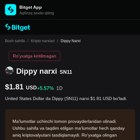
Bitget App
Aqlliroq savdo qiling
Bosh sahifa
/
Kripto narxlari
/
Dippy Narxi
Ro'yxatga kiritilmagan
Dippy narxi
SN11
$1.81
USD
+5.57%
1D
United States Dollar da Dippy (SN11) narxi $1.81 USD bo'ladi.
Ma'lumotlar uchinchi tomon provayderlaridan olinadi.
Ushbu sahifa va taqdim etilgan ma'lumotlar hech qanday
aniq kriptovalyutani tasdiqlamaydi. Ro'yxatga olingan