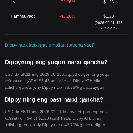
1y
-72.06%
$1.23
Hamma vaqt
-42.26%
$1.23
(2026-02-11, 176
kun oldin)
Dippy narx tarixi ma'lumotlari (barcha vaqt)
Dippyning eng yuqori narxi qancha?
USD da SN11ning 2025-08-28da qayd etilgan eng yuqori
ko'rsatkichi (ATH) $8.45 tashkil etdi. Dippy ATH bilan
solishtirganda, joriy Dippy narxi 78.58% ga pasaygan.
Dippy ning eng past narxi qancha?
USD da SN11ning 2026-02-11da qayd etilgan eng past
ko'rsatkichi (ATL) $1.23 tashkil etdi. Dippy ATL bilan
solishtirganda, joriy Dippy narxi 46.70% ga ko'tarilgan.