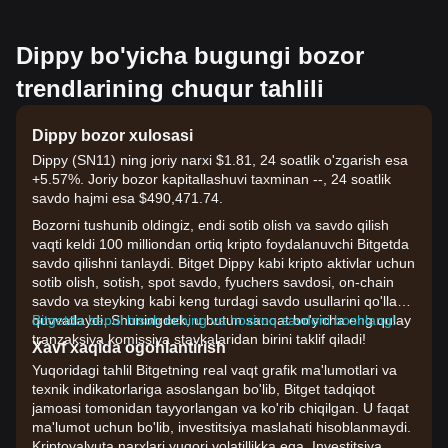
Dippy bo'yicha bugungi bozor
trendlarining chuqur tahlili
Dippy bozor xulosasi
Dippy (SN11) ning joriy narxi $1.81, 24 soatlik o'zgarish esa
+5.57%. Joriy bozor kapitallashuvi taxminan --, 24 soatlik
savdo hajmi esa $490,471.74.
Bozorni tushunib oldingiz, endi sotib olish va savdo qilish
vaqti keldi 100 milliondan ortiq kripto foydalanuvchi Bitgetda
savdo qilishni tanlaydi. Bitget Dippy kabi kripto aktivlar uchun
sotib olish, sotish, spot savdo, fyuchers savdosi, on-chain
savdo va steyking kabi keng turdagi savdo usullarini qo'llab-
quvvatlaydi. Shuningdek, u butun sanoat bo'yicha eng qulay
Bitgetda bepul hisob oching va hoziroq savdoni boshlang!
tranzaksiya komissiya stavkalaridan birini taklif qiladi!
Xavf xaqida ogohlantirish
Yuqoridagi tahlil Bitgetning real vaqt grafik ma'lumotlari va
texnik indikatorlariga asoslangan bo'lib, Bitget tadqiqot
jamoasi tomonidan tayyorlangan va ko'rib chiqilgan. U faqat
ma'lumot uchun bo'lib, investitsiya maslahati hisoblanmaydi.
Kriptovalyuta narxlari yuqori volatillikka ega. Investitsiya