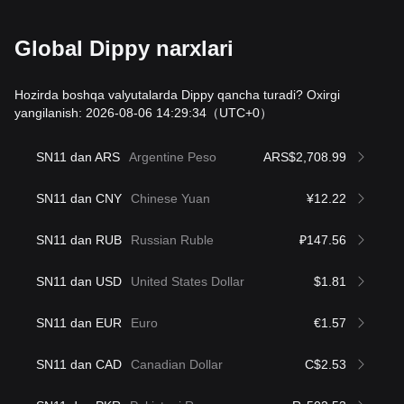
Global Dippy narxlari
Hozirda boshqa valyutalarda Dippy qancha turadi? Oxirgi
yangilanish: 2026-08-06 14:29:34
（UTC+0）
SN11 dan ARS
Argentine Peso
ARS$2,708.99
SN11 dan CNY
Chinese Yuan
¥12.22
SN11 dan RUB
Russian Ruble
₽147.56
SN11 dan USD
United States Dollar
$1.81
SN11 dan EUR
Euro
€1.57
SN11 dan CAD
Canadian Dollar
C$2.53