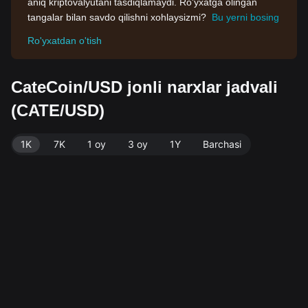
aniq kriptovalyutani tasdiqlamaydi. Ro'yxatga olingan
tangalar bilan savdo qilishni xohlaysizmi?
Bu yerni bosing
Ro'yxatdan o'tish
CateCoin/USD jonli narxlar jadvali
(CATE/USD)
1K
7K
1 oy
3 oy
1Y
Barchasi