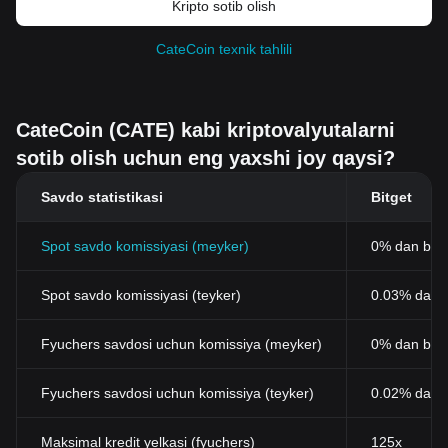
Kripto sotib olish
CateCoin texnik tahlili
CateCoin (CATE) kabi kriptovalyutalarni
sotib olish uchun eng yaxshi joy qaysi?
Savdo statistikasi
Bitget
Spot savdo komissiyasi (meyker)
0% dan bos
Spot savdo komissiyasi (teyker)
0.03% dan b
Fyuchers savdosi uchun komissiya (meyker)
0% dan bos
Fyuchers savdosi uchun komissiya (teyker)
0.02% dan 
Maksimal kredit yelkasi (fyuchers)
125x