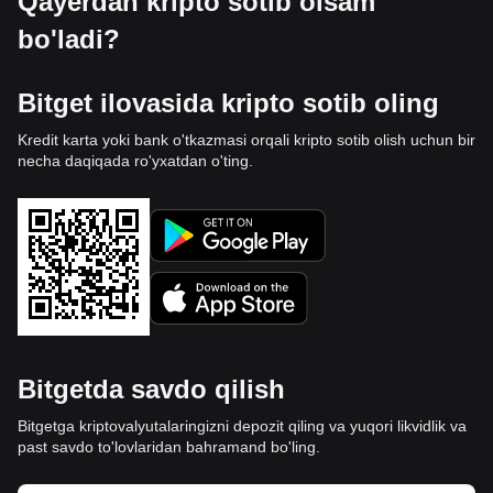
Qayerdan kripto sotib olsam
bo'ladi?
Bitget ilovasida kripto sotib oling
Kredit karta yoki bank o'tkazmasi orqali kripto sotib olish uchun bir
necha daqiqada ro'yxatdan o'ting.
Bitgetda savdo qilish
Bitgetga kriptovalyutalaringizni depozit qiling va yuqori likvidlik va
past savdo to'lovlaridan bahramand bo'ling.