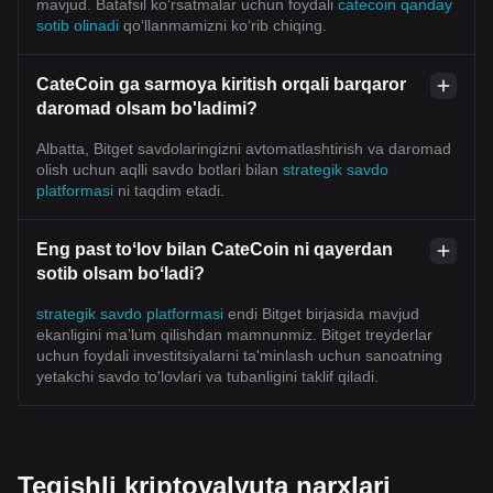
mavjud. Batafsil koʻrsatmalar uchun foydali
catecoin qanday
sotib olinadi
qoʻllanmamizni koʻrib chiqing.
CateCoin ga sarmoya kiritish orqali barqaror
daromad olsam bo'ladimi?
Albatta, Bitget savdolaringizni avtomatlashtirish va daromad
olish uchun aqlli savdo botlari bilan
strategik savdo
platformasi
ni taqdim etadi.
Eng past toʻlov bilan CateCoin ni qayerdan
sotib olsam boʻladi?
strategik savdo platformasi
endi Bitget birjasida mavjud
ekanligini ma’lum qilishdan mamnunmiz. Bitget treyderlar
uchun foydali investitsiyalarni ta'minlash uchun sanoatning
yetakchi savdo to'lovlari va tubanligini taklif qiladi.
Tegishli kriptovalyuta narxlari