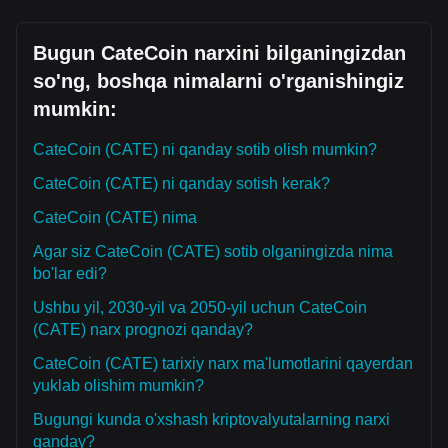
Bugun CateCoin narxini bilganingizdan
so'ng, boshqa nimalarni o'rganishingiz
mumkin:
CateCoin (CATE) ni qanday sotib olish mumkin?
CateCoin (CATE) ni qanday sotish kerak?
CateCoin (CATE) nima
Agar siz CateCoin (CATE) sotib olganingizda nima
bo'lar edi?
Ushbu yil, 2030-yil va 2050-yil uchun CateCoin
(CATE) narx prognozi qanday?
CateCoin (CATE) tarixiy narx ma'lumotlarini qayerdan
yuklab olishim mumkin?
Bugungi kunda o'xshash kriptovalyutalarning narxi
qanday?