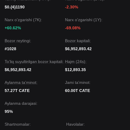
$0.{4}1190
-2.30%
Narx o'zgarishi (7K):
Narx o'zgarishi (1Y):
+60.62%
-69.08%
Bozor reytingi:
Bozor kapitali:
#1028
$6,952,893.42
To’liq suyultirilgan bozor kapitali:
Hajm (24s):
$6,952,893.42
$12,893.35
Aylanma ta'minot:
Jami ta'minot:
57.27T CATE
60.00T CATE
Aylanma darajasi:
95%
Shartnomalar
:
Havolalar
: