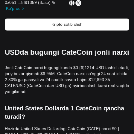
0x051f
...
8f91359
(
Base
)
Ko’proq
Kripto sotib olish
USDda bugungi CateCoin jonli narxi
Jonli CateCoin narxi bugungi kunda $0.{​6}1214 USD tashkil etadi,
joriy bozor qiymati $6.95M. CateCoin narxi so'nggi 24 soat ichida
2.30% ga pasaydi va 24 soatlik savdo hajmi $12,893.35.
CATE/USD (CateCoin dan USD ga) ayirboshlash kursi real vaqtda
yangilanadi.
United States Dollarda 1 CateCoin qancha
turadi?
Hozirda United States Dollardagi CateCoin (CATE) narxi $0.{​