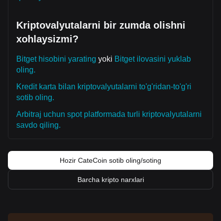
Kriptovalyutalarni bir zumda olishni
xohlaysizmi?
Bitget hisobini yarating
yoki
Bitget ilovasini yuklab
oling.
Kredit karta bilan kriptovalyutalarni to'g'ridan-to'g'ri
sotib oling.
Arbitraj uchun spot platformada turli kriptovalyutalarni
savdo qiling.
Hozir CateCoin sotib oling/soting
Barcha kripto narxlari