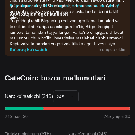
chain savdo va steyking kabi keng turdagi savdo usullarini
qo'llab-quvvatlaydi. Shuningdek, u butun sanoat bo'yicha
Bitgetda bepul hisob oching va hoziroq savdoni boshlang!
eng qulay tranzaksiya komissiya stavkalaridan birini taklif
Xavf xaqida ogohlantirish
qiladi!
Yuqoridagi tahlil Bitgetning real vaqt grafik ma'lumotlari va
texnik indikatorlariga asoslangan bo'lib, Bitget tadqiqot
jamoasi tomonidan tayyorlangan va ko'rib chiqilgan. U faqat
ma'lumot uchun bo'lib, investitsiya maslahati hisoblanmaydi.
Kriptovalyuta narxlari yuqori volatillikka ega. Investitsiya
qarorlarini o'zingizning riskga chidamliligingiz asosida qabul
Ko'proq ko'rsatish
5 daqiqa oldin
qiling.
CateCoin: bozor ma'lumotlari
Narx ko'rsatkichi (24S)
24S
24S past $0
24S yuqori $0
Tarixiy maksimum (ATH):
Narx o'zgarishi (24S):