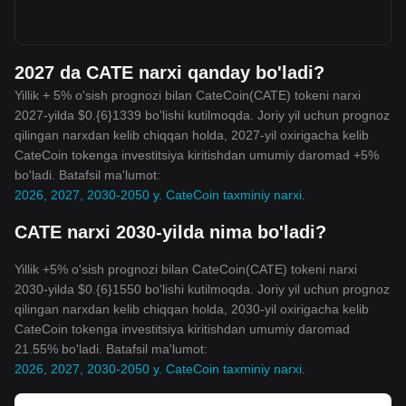
2027 da CATE narxi qanday bo'ladi?
Yillik + 5% o'sish prognozi bilan CateCoin(CATE) tokeni narxi
2027-yilda $0.{6}1339 bo'lishi kutilmoqda. Joriy yil uchun prognoz
qilingan narxdan kelib chiqqan holda, 2027-yil oxirigacha kelib
CateCoin tokenga investitsiya kiritishdan umumiy daromad +5%
bo'ladi. Batafsil ma'lumot:
2026, 2027, 2030-2050 y. CateCoin taxminiy narxi
.
CATE narxi 2030-yilda nima bo'ladi?
Yillik +5% o'sish prognozi bilan CateCoin(CATE) tokeni narxi
2030-yilda $0.{6}1550 bo'lishi kutilmoqda. Joriy yil uchun prognoz
qilingan narxdan kelib chiqqan holda, 2030-yil oxirigacha kelib
CateCoin tokenga investitsiya kiritishdan umumiy daromad
21.55% bo'ladi. Batafsil ma'lumot:
2026, 2027, 2030-2050 y. CateCoin taxminiy narxi
.