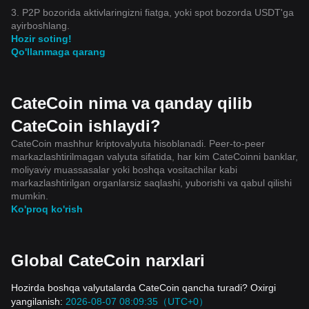
3. P2P bozorida aktivlaringizni fiatga, yoki spot bozorda USDT'ga
ayirboshlang.
Hozir soting!
Qo'llanmaga qarang
CateCoin nima va qanday qilib
CateCoin ishlaydi?
CateCoin mashhur kriptovalyuta hisoblanadi. Peer-to-peer
markazlashtirilmagan valyuta sifatida, har kim CateCoinni banklar,
moliyaviy muassasalar yoki boshqa vositachilar kabi
markazlashtirilgan organlarsiz saqlashi, yuborishi va qabul qilishi
mumkin.
Ko'proq ko'rish
Global CateCoin narxlari
Hozirda boshqa valyutalarda CateCoin qancha turadi? Oxirgi
yangilanish:
2026-08-07 08:09:35（UTC+0）