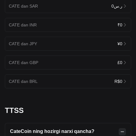
CATE dan SAR
ر.س0
CATE dan INR
₹0
CATE dan JPY
¥0
CATE dan GBP
£0
CATE dan BRL
R$0
TTSS
CateCoin ning hozirgi narxi qancha?