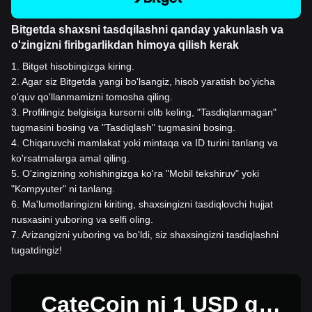
Bitgetda shaxsni tasdqilashni qanday yakunlash va
o'zingizni firibgarlikdan himoya qilish kerak
1
.
Bitget hisobingizga kiring.
2
.
Agar siz Bitgetda yangi bo'lsangiz, hisob yaratish bo'yicha
o'quv qo'llanmamizni tomosha qiling.
3
.
Profilingiz belgisiga kursorni olib keling, "Tasdiqlanmagan"
tugmasini bosing va "Tasdiqlash" tugmasini bosing.
4
.
Chiqaruvchi mamlakat yoki mintaqa va ID turini tanlang va
ko'rsatmalarga amal qiling.
5
.
O'zingizning xohishingizga ko'ra "Mobil tekshiruv" yoki
"Kompyuter" ni tanlang.
6
.
Ma'lumotlaringizni kiriting, shaxsingizni tasdiqlovchi hujjat
nusxasini yuboring va selfi oling.
7
.
Arizangizni yuboring va bo'ldi, siz shaxsingizni tasdiqlashni
tugatdingiz!
CateCoin ni 1 USD ga