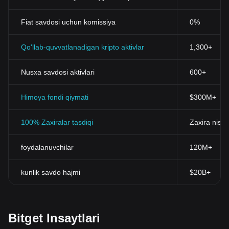
Fiat savdosi uchun komissiya
0%
Qo'llab-quvvatlanadigan kripto aktivlar
1,300+
Nusxa savdosi aktivlari
600+
Himoya fondi qiymati
$300M+
100% Zaxiralar tasdiqi
Zaxira nisba
foydalanuvchilar
120M+
kunlik savdo hajmi
$20B+
Bitget Insaytlari