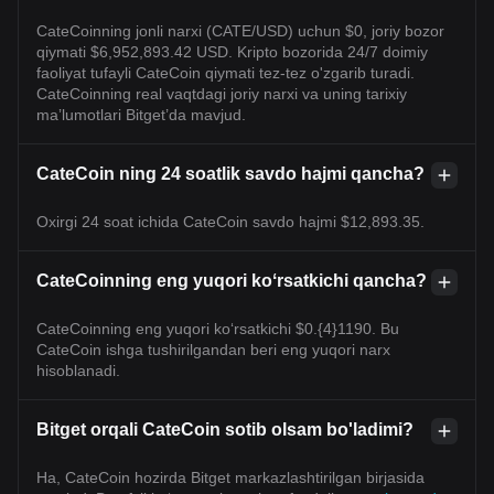
CateCoinning jonli narxi (CATE/USD) uchun $0, joriy bozor
qiymati $6,952,893.42 USD. Kripto bozorida 24/7 doimiy
faoliyat tufayli CateCoin qiymati tez-tez o'zgarib turadi.
CateCoinning real vaqtdagi joriy narxi va uning tarixiy
maʼlumotlari Bitget’da mavjud.
CateCoin ning 24 soatlik savdo hajmi qancha?
Oxirgi 24 soat ichida CateCoin savdo hajmi $12,893.35.
CateCoinning eng yuqori koʻrsatkichi qancha?
CateCoinning eng yuqori ko‘rsatkichi $0.{4}1190. Bu
CateCoin ishga tushirilgandan beri eng yuqori narx
hisoblanadi.
Bitget orqali CateCoin sotib olsam bo'ladimi?
Ha, CateCoin hozirda Bitget markazlashtirilgan birjasida