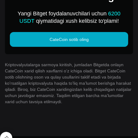
sotib oling
Yangi Bitget foydalanuvchilari uchun
6200
USDT
qiymatidagi xush kelibsiz to'plami!
CateCoin sotib oling
Kriptovalyutalarga sarmoya kiritish, jumladan Bitgetda onlayn
CateCoin xarid qilish xavflarni o‘z ichiga oladi. Bitget CateCoin
sotib olishning oson va qulay usullarini taklif etadi va birjada
ko'rsatilgan kriptovalyuta haqida to'liq ma'lumot berishga harakat
qiladi. Biroq, biz CateCoin xaridingizdan kelib chiqadigan natijalar
uchun javobgar emasmiz. Taqdim etilgan barcha ma'lumotlar
xarid uchun tavsiya etilmaydi.