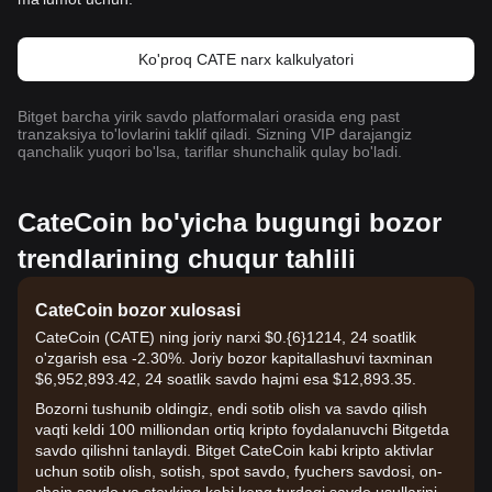
Ko'proq CATE narx kalkulyatori
Bitget barcha yirik savdo platformalari orasida eng past
tranzaksiya to'lovlarini taklif qiladi. Sizning VIP darajangiz
qanchalik yuqori bo'lsa, tariflar shunchalik qulay bo'ladi.
CateCoin bo'yicha bugungi bozor
trendlarining chuqur tahlili
CateCoin bozor xulosasi
CateCoin (CATE) ning joriy narxi $0.{6}1214, 24 soatlik
o'zgarish esa -2.30%. Joriy bozor kapitallashuvi taxminan
$6,952,893.42, 24 soatlik savdo hajmi esa $12,893.35.
Bozorni tushunib oldingiz, endi sotib olish va savdo qilish
vaqti keldi 100 milliondan ortiq kripto foydalanuvchi Bitgetda
savdo qilishni tanlaydi. Bitget CateCoin kabi kripto aktivlar
uchun sotib olish, sotish, spot savdo, fyuchers savdosi, on-