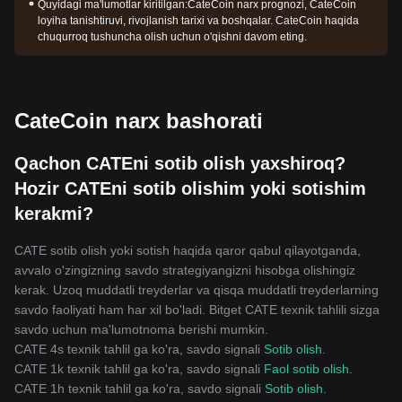
Quyidagi ma'lumotlar kiritilgan:
CateCoin narx prognozi, CateCoin
loyiha tanishtiruvi, rivojlanish tarixi va boshqalar. CateCoin haqida
chuqurroq tushuncha olish uchun o'qishni davom eting.
CateCoin narx bashorati
Qachon CATEni sotib olish yaxshiroq?
Hozir CATEni sotib olishim yoki sotishim
kerakmi?
CATE sotib olish yoki sotish haqida qaror qabul qilayotganda,
avvalo o'zingizning savdo strategiyangizni hisobga olishingiz
kerak. Uzoq muddatli treyderlar va qisqa muddatli treyderlarning
savdo faoliyati ham har xil bo'ladi. Bitget CATE texnik tahlili sizga
savdo uchun ma'lumotnoma berishi mumkin.
CATE 4s texnik tahlil ga ko'ra, savdo signali
Sotib olish
.
CATE 1k texnik tahlil ga ko'ra, savdo signali
Faol sotib olish
.
CATE 1h texnik tahlil ga ko'ra, savdo signali
Sotib olish
.