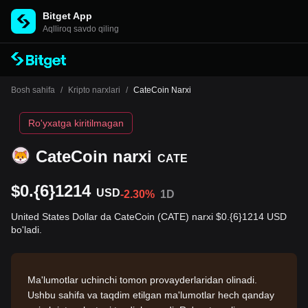
Bitget App
Aqlliroq savdo qiling
Bosh sahifa
/
Kripto narxlari
/
CateCoin Narxi
Ro'yxatga kiritilmagan
CateCoin narxi
CATE
$0.{6}1214
USD
-2.30%
1D
United States Dollar da CateCoin (CATE) narxi $0.{6}1214 USD
bo'ladi.
Ma'lumotlar uchinchi tomon provayderlaridan olinadi.
Ushbu sahifa va taqdim etilgan ma'lumotlar hech qanday