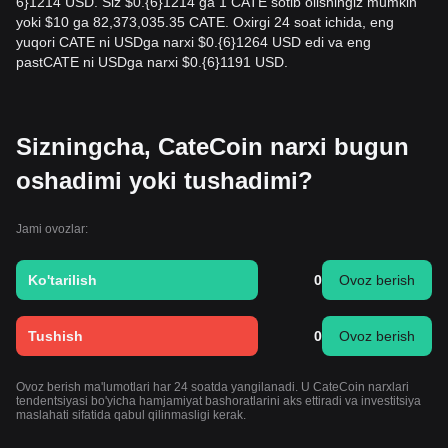
6}1214 USD. Siz $0.{​6}1214 ga 1 CATE sotib olishingiz mumkin
yoki $10 ga 82,373,035.35 CATE. Oxirgi 24 soat ichida, eng
yuqori CATE ni USDga narxi $0.{​6}1264 USD edi va eng
pastCATE ni USDga narxi $0.{​6}1191 USD.
Sizningcha, CateCoin narxi bugun
oshadimi yoki tushadimi?
Jami ovozlar:
Ko'tarilish
0
Ovoz berish
Tushish
0
Ovoz berish
Ovoz berish ma'lumotlari har 24 soatda yangilanadi. U CateCoin narxlari
tendentsiyasi bo'yicha hamjamiyat bashoratlarini aks ettiradi va investitsiya
maslahati sifatida qabul qilinmasligi kerak.