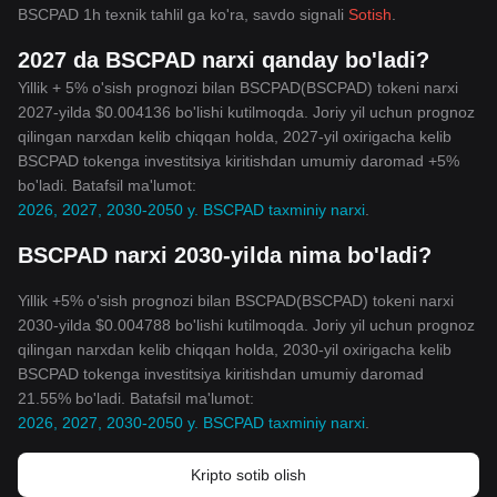
BSCPAD 1h texnik tahlil ga ko'ra, savdo signali
Sotish
.
2027 da BSCPAD narxi qanday bo'ladi?
Yillik + 5% o'sish prognozi bilan BSCPAD(BSCPAD) tokeni narxi
2027-yilda $0.004136 bo'lishi kutilmoqda. Joriy yil uchun prognoz
qilingan narxdan kelib chiqqan holda, 2027-yil oxirigacha kelib
BSCPAD tokenga investitsiya kiritishdan umumiy daromad +5%
bo'ladi. Batafsil ma'lumot:
2026, 2027, 2030-2050 y. BSCPAD taxminiy narxi
.
BSCPAD narxi 2030-yilda nima bo'ladi?
Yillik +5% o'sish prognozi bilan BSCPAD(BSCPAD) tokeni narxi
2030-yilda $0.004788 bo'lishi kutilmoqda. Joriy yil uchun prognoz
qilingan narxdan kelib chiqqan holda, 2030-yil oxirigacha kelib
BSCPAD tokenga investitsiya kiritishdan umumiy daromad
21.55% bo'ladi. Batafsil ma'lumot:
2026, 2027, 2030-2050 y. BSCPAD taxminiy narxi
.
Kripto sotib olish