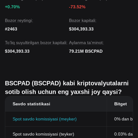
+0.70%
-73.52%
Bozor reytingi:
Bozor kapitali:
#2463
$304,393.33
To’liq suyultirilgan bozor kapitali:
Aylanma ta'minot:
$304,393.33
79.21M BSCPAD
BSCPAD (BSCPAD) kabi kriptovalyutalarni
sotib olish uchun eng yaxshi joy qaysi?
Savdo statistikasi
Bitget
Spot savdo komissiyasi (meyker)
0% dan bos
Spot savdo komissiyasi (teyker)
0.03% dan b