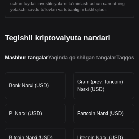
uchun foydali investitsiyalarni ta'minlash uchun sanoatning
yetakchi savdo to'lovlari va tubanligini taklif qiladi.
Tegishli kriptovalyuta narxlari
Mashhur tangalar
Yaqinda qo'shilgan tangalar
Taqqosla
Gram (prev. Toncoin)
Bonk Narxi (USD)
Narxi (USD)
Pi Narxi (USD)
Fartcoin Narxi (USD)
Bitcoin Narxi (USD)
Litecoin Narxi (USD)