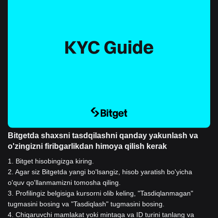
Bitgetda shaxsni tasdqilashni qanday yakunlash va
o'zingizni firibgarlikdan himoya qilish kerak
1
.
Bitget hisobingizga kiring.
2
.
Agar siz Bitgetda yangi bo'lsangiz, hisob yaratish bo'yicha
o'quv qo'llanmamizni tomosha qiling.
3
.
Profilingiz belgisiga kursorni olib keling, "Tasdiqlanmagan"
tugmasini bosing va "Tasdiqlash" tugmasini bosing.
4
.
Chiqaruvchi mamlakat yoki mintaqa va ID turini tanlang va