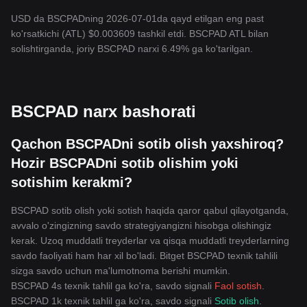
USD da BSCPADning 2026-07-01da qayd etilgan eng past
ko'rsatkichi (ATL) $0.003609 tashkil etdi. BSCPAD ATL bilan
solishtirganda, joriy BSCPAD narxi 6.49% ga ko'tarilgan.
BSCPAD narx bashorati
Qachon BSCPADni sotib olish yaxshiroq?
Hozir BSCPADni sotib olishim yoki
sotishim kerakmi?
BSCPAD sotib olish yoki sotish haqida qaror qabul qilayotganda,
avvalo o'zingizning savdo strategiyangizni hisobga olishingiz
kerak. Uzoq muddatli treyderlar va qisqa muddatli treyderlarning
savdo faoliyati ham har xil bo'ladi. Bitget BSCPAD texnik tahlili
sizga savdo uchun ma'lumotnoma berishi mumkin.
BSCPAD 4s texnik tahlil ga ko'ra, savdo signali
Faol sotish
.
BSCPAD 1k texnik tahlil ga ko'ra, savdo signali
Sotib olish
.