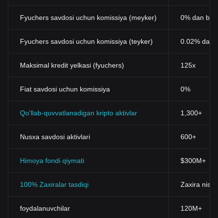
Fyuchers savdosi uchun komissiya (meyker)
0% dan bos
Fyuchers savdosi uchun komissiya (teyker)
0.02% dan 
Maksimal kredit yelkasi (fyuchers)
125x
Fiat savdosi uchun komissiya
0%
Qo'llab-quvvatlanadigan kripto aktivlar
1,300+
Nusxa savdosi aktivlari
600+
Himoya fondi qiymati
$300M+
100% Zaxiralar tasdiqi
Zaxira nisba
foydalanuvchilar
120M+