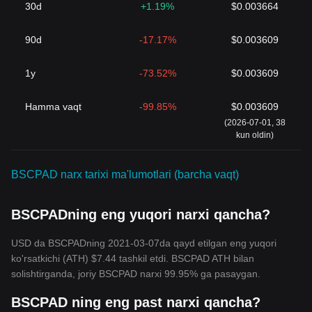
30d
+1.19%
$0.003664
90d
-17.17%
$0.003609
1y
-73.52%
$0.003609
Hamma vaqt
-99.85%
$0.003609
(2026-07-01, 38
kun oldin)
BSCPAD narx tarixi ma'lumotlari (barcha vaqt)
BSCPADning eng yuqori narxi qancha?
USD da BSCPADning 2021-03-07da qayd etilgan eng yuqori
ko'rsatkichi (ATH) $7.44 tashkil etdi. BSCPAD ATH bilan
solishtirganda, joriy BSCPAD narxi 99.95% ga pasaygan.
BSCPAD ning eng past narxi qancha?