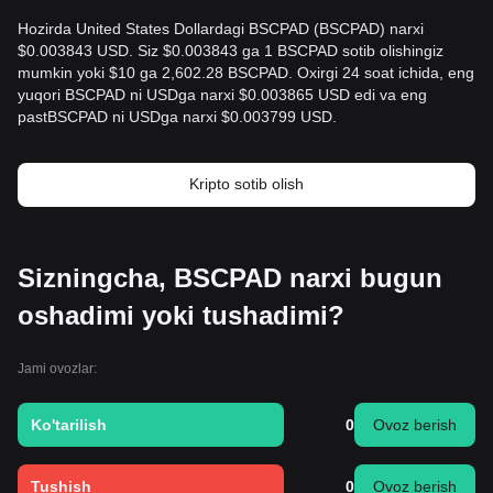
Hozirda United States Dollardagi BSCPAD (BSCPAD) narxi
$0.003843 USD. Siz $0.003843 ga 1 BSCPAD sotib olishingiz
mumkin yoki $10 ga 2,602.28 BSCPAD. Oxirgi 24 soat ichida, eng
yuqori BSCPAD ni USDga narxi $0.003865 USD edi va eng
pastBSCPAD ni USDga narxi $0.003799 USD.
Kripto sotib olish
Sizningcha, BSCPAD narxi bugun
oshadimi yoki tushadimi?
Jami ovozlar:
Ko'tarilish
0
Ovoz berish
Tushish
0
Ovoz berish