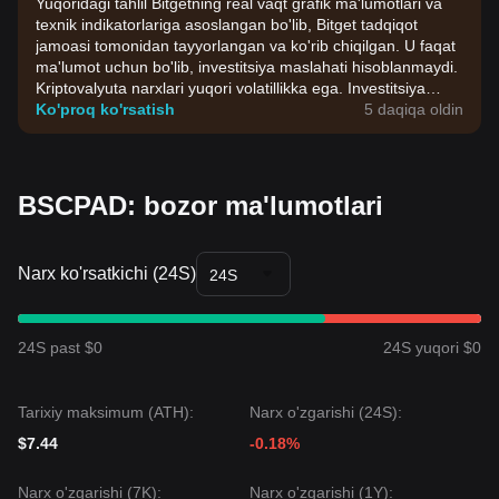
Yuqoridagi tahlil Bitgetning real vaqt grafik ma'lumotlari va
texnik indikatorlariga asoslangan bo'lib, Bitget tadqiqot
jamoasi tomonidan tayyorlangan va ko'rib chiqilgan. U faqat
ma'lumot uchun bo'lib, investitsiya maslahati hisoblanmaydi.
Kriptovalyuta narxlari yuqori volatillikka ega. Investitsiya
qarorlarini o'zingizning riskga chidamliligingiz asosida qabul
Ko'proq ko'rsatish
5 daqiqa oldin
qiling.
BSCPAD: bozor ma'lumotlari
Narx ko'rsatkichi (24S)
24S
24S past $0
24S yuqori $0
Tarixiy maksimum (ATH):
Narx o'zgarishi (24S):
$7.44
-0.18%
Narx o'zgarishi (7K):
Narx o'zgarishi (1Y):