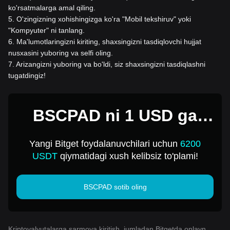
ko'rsatmalarga amal qiling.
5
.
O'zingizning xohishingizga ko'ra "Mobil tekshiruv" yoki
"Kompyuter" ni tanlang.
6
.
Ma'lumotlaringizni kiriting, shaxsingizni tasdiqlovchi hujjat
nusxasini yuboring va selfi oling.
7
.
Arizangizni yuboring va bo'ldi, siz shaxsingizni tasdiqlashni
tugatdingiz!
BSCPAD ni 1 USD ga
sotib oling
Yangi Bitget foydalanuvchilari uchun
6200
USDT
qiymatidagi xush kelibsiz to'plami!
BSCPAD sotib oling
Kriptovalyutalarga sarmoya kiritish, jumladan Bitgetda onlayn