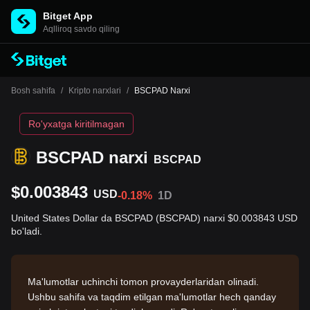
Bitget App
Aqlliroq savdo qiling
Bosh sahifa
/
Kripto narxlari
/
BSCPAD Narxi
Ro'yxatga kiritilmagan
BSCPAD narxi
BSCPAD
$0.003843
USD
-0.18%
1D
United States Dollar da BSCPAD (BSCPAD) narxi $0.003843 USD
bo'ladi.
Ma'lumotlar uchinchi tomon provayderlaridan olinadi.
Ushbu sahifa va taqdim etilgan ma'lumotlar hech qanday