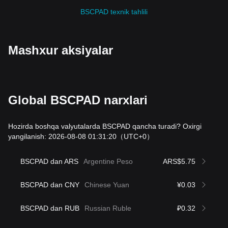
BSCPAD texnik tahlili
Mashxur aksiyalar
Global BSCPAD narxlari
Hozirda boshqa valyutalarda BSCPAD qancha turadi? Oxirgi
yangilanish: 2026-08-08 01:31:20
（UTC+0）
BSCPAD dan ARS
Argentine Peso
ARS$5.75
BSCPAD dan CNY
Chinese Yuan
¥0.03
BSCPAD dan RUB
Russian Ruble
₽0.32