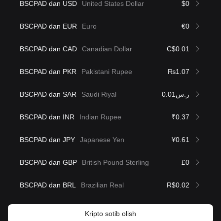
BSCPAD dan USD
United States Dollar
$0
BSCPAD dan EUR
Euro
€0
BSCPAD dan CAD
Canadian Dollar
C$0.01
BSCPAD dan PKR
Pakistani Rupee
₨1.07
BSCPAD dan SAR
Saudi Riyal
ر.س0.01
BSCPAD dan INR
Indian Rupee
₹0.37
BSCPAD dan JPY
Japanese Yen
¥0.61
BSCPAD dan GBP
British Pound Sterling
£0
BSCPAD dan BRL
Brazilian Real
R$0.02
Kripto sotib olish