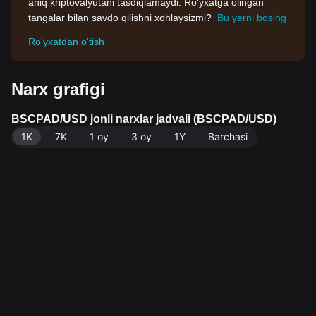
aniq kriptovalyutani tasdiqlamaydi. Ro'yxatga olingan
tangalar bilan savdo qilishni xohlaysizmi?
Bu yerni bosing
Ro'yxatdan o'tish
Narx grafigi
BSCPAD/USD jonli narxlar jadvali (BSCPAD/USD)
1K
7K
1 oy
3 oy
1Y
Barchasi