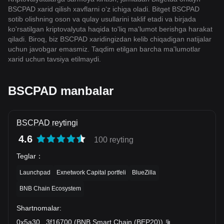
BSCPAD xarid qilish xavflarni o‘z ichiga oladi. Bitget BSCPAD
sotib olishning oson va qulay usullarini taklif etadi va birjada
ko'rsatilgan kriptovalyuta haqida to'liq ma'lumot berishga harakat
qiladi. Biroq, biz BSCPAD xaridingizdan kelib chiqadigan natijalar
uchun javobgar emasmiz. Taqdim etilgan barcha ma'lumotlar
xarid uchun tavsiya etilmaydi.
BSCPAD manbalar
BSCPAD reytingi
4.6
100 reyting
Teglar
：
Launchpad
Exnetwork Capital portfeli
BlueZilla
BNB Chain Ecosystem
Shartnomalar
:
0x5a30
...
3f16700
(
BNB Smart Chain (BEP20)
)