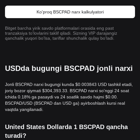
Ko'proq BSCPAD narx kalkulyatori
Bitget barcha yirik savdo platformalari orasida eng past
tranzaksiya to'lovlarini taklif qiladi. Sizning VIP darajangiz
qanchalik yuqori bo'lsa, tariflar shunchalik qulay bo'ladi.
USDda bugungi BSCPAD jonli narxi
Jonli BSCPAD narxi bugungi kunda $0.003843 USD tashkil etadi,
joriy bozor qiymati $304,393.33. BSCPAD narxi so'nggi 24 soat
ichida 0.18% ga pasaydi va 24 soatlik savdo hajmi $0.00.
BSCPAD/USD (BSCPAD dan USD ga) ayirboshlash kursi real
vaqtda yangilanadi.
United States Dollarda 1 BSCPAD qancha
turadi?