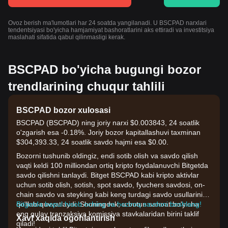
Ovoz berish ma'lumotlari har 24 soatda yangilanadi. U BSCPAD narxlari
tendentsiyasi bo'yicha hamjamiyat bashoratlarini aks ettiradi va investitsiya
maslahati sifatida qabul qilinmasligi kerak.
BSCPAD bo'yicha bugungi bozor
trendlarining chuqur tahlili
BSCPAD bozor xulosasi
BSCPAD (BSCPAD) ning joriy narxi $0.003843, 24 soatlik
o'zgarish esa -0.18%. Joriy bozor kapitallashuvi taxminan
$304,393.33, 24 soatlik savdo hajmi esa $0.00.
Bozorni tushunib oldingiz, endi sotib olish va savdo qilish
vaqti keldi 100 milliondan ortiq kripto foydalanuvchi Bitgetda
savdo qilishni tanlaydi. Bitget BSCPAD kabi kripto aktivlar
uchun sotib olish, sotish, spot savdo, fyuchers savdosi, on-
chain savdo va steyking kabi keng turdagi savdo usullarini
qo'llab-quvvatlaydi. Shuningdek, u butun sanoat bo'yicha
Bitgetda bepul hisob oching va hoziroq savdoni boshlang!
eng qulay tranzaksiya komissiya stavkalaridan birini taklif
Xavf xaqida ogohlantirish
qiladi!