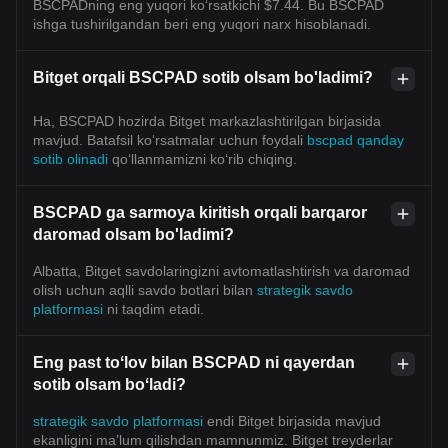
BSCPADning eng yuqori ko‘rsatkichi $7.44. Bu BSCPAD
ishga tushirilgandan beri eng yuqori narx hisoblanadi.
Bitget orqali BSCPAD sotib olsam bo'ladimi?
Ha, BSCPAD hozirda Bitget markazlashtirilgan birjasida
mavjud. Batafsil koʻrsatmalar uchun foydali
bscpad qanday
sotib olinadi
qoʻllanmamizni koʻrib chiqing.
BSCPAD ga sarmoya kiritish orqali barqaror
daromad olsam bo'ladimi?
Albatta, Bitget savdolaringizni avtomatlashtirish va daromad
olish uchun aqlli savdo botlari bilan
strategik savdo
platformasi
ni taqdim etadi.
Eng past toʻlov bilan BSCPAD ni qayerdan
sotib olsam boʻladi?
strategik savdo platformasi
endi Bitget birjasida mavjud
ekanligini ma’lum qilishdan mamnunmiz. Bitget treyderlar