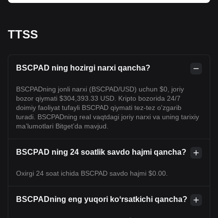
TTSS
BSCPAD ning hozirgi narxi qancha?
BSCPADning jonli narxi (BSCPAD/USD) uchun $0, joriy
bozor qiymati $304,393.33 USD. Kripto bozorida 24/7
doimiy faoliyat tufayli BSCPAD qiymati tez-tez o'zgarib
turadi. BSCPADning real vaqtdagi joriy narxi va uning tarixiy
maʼlumotlari Bitget’da mavjud.
BSCPAD ning 24 soatlik savdo hajmi qancha?
Oxirgi 24 soat ichida BSCPAD savdo hajmi $0.00.
BSCPADning eng yuqori koʻrsatkichi qancha?