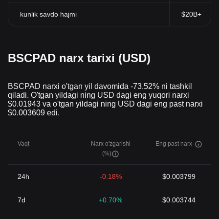
kunlik savdo hajmi
$20B+
BSCPAD narx tarixi (USD)
BSCPAD narxi o'tgan yil davomida -73.52% ni tashkil
qiladi. O'tgan yildagi ning USD dagi eng yuqori narxi
$0.01943 va o'tgan yildagi ning USD dagi eng past narxi
$0.003609 edi.
Vaqt
Narx o'zgarishi
Eng past narx
(%)
24h
-0.18%
$0.003799
7d
+0.70%
$0.003744