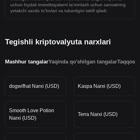
uchun foydali investitsiyalarni ta'minlash uchun sanoatning
yetakchi savdo to'lovlari va tubanligini taklif qiladi.
Tegishli kriptovalyuta narxlari
Mashhur tangalar
Yaqinda qo'shilgan tangalar
Taqqosla
dogwifhat Narxi (USD)
Kaspa Narxi (USD)
Smooth Love Potion
Terra Narxi (USD)
Narxi (USD)