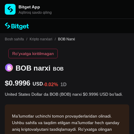
Bitget App
Aqlliroq savdo qiling
Bosh sahifa
/
Kripto narxlari
/
BOB Narxi
Ro'yxatga kiritilmagan
BOB narxi
BOB
$0.9996
USD
-0.02%
1D
United States Dollar da BOB (BOB) narxi $0.9996 USD bo'ladi.
Ma'lumotlar uchinchi tomon provayderlaridan olinadi.
Ushbu sahifa va taqdim etilgan ma'lumotlar hech qanday
aniq kriptovalyutani tasdiqlamaydi. Ro'yxatga olingan