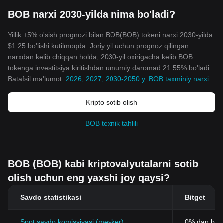
BOB narxi 2030-yilda nima bo'ladi?
Yillik +5% o'sish prognozi bilan BOB(BOB) tokeni narxi 2030-yilda
$1.25 bo'lishi kutilmoqda. Joriy yil uchun prognoz qilingan
narxdan kelib chiqqan holda, 2030-yil oxirigacha kelib BOB
tokenga investitsiya kiritishdan umumiy daromad 21.55% bo'ladi.
Batafsil ma'lumot:
2026, 2027, 2030-2050 y. BOB taxminiy narxi
.
Kripto sotib olish
BOB texnik tahlili
BOB (BOB) kabi kriptovalyutalarni sotib
olish uchun eng yaxshi joy qaysi?
Savdo statistikasi
Bitget
Spot savdo komissiyasi (meyker)
0% dan bos