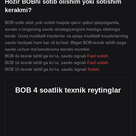
Hozir BOBni sotib olishim yoki sotishim
kerakmi?
BOB sotib olish yoki sotish haqida qaror qabul qilayotganda,
avvalo o'zingizning savdo strategiyangizni hisobga olishingiz
kerak. Uzoq muddatli treyderlar va qisqa muddatli treyderlarning
savdo faoliyati ham har xil bo'ladi. Bitget BOB texnik tahlili sizga
savdo uchun ma'lumotnoma berishi mumkin.
BOB 4s texnik tahlil ga ko'ra, savdo signali
Faol sotish
.
BOB 1k texnik tahlil ga ko'ra, savdo signali
Faol sotish
.
BOB 1h texnik tahlil ga ko'ra, savdo signali
Sotish
.
BOB 4 soatlik texnik reytinglar