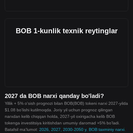
BOB 1-kunlik texnik reytinglar
2027 da BOB narxi qanday bo'ladi?
Yillik + 5% o'sish prognozi bilan BOB(BOB) tokeni narxi 2027-yilda
$1.08 bo'lishi kutilmoqda. Joriy yil uchun prognoz qilingan
narxdan kelib chiqqan holda, 2027-yil oxirigacha kelib BOB
tokenga investitsiya kiritishdan umumiy daromad +5% bo'ladi.
Batafsil ma'lumot:
2026, 2027, 2030-2050 y. BOB taxminiy narxi
.