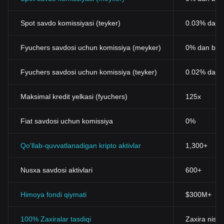
Spot savdo komissiyasi (teyker)
0.03% dan b
Fyuchers savdosi uchun komissiya (meyker)
0% dan bos
Fyuchers savdosi uchun komissiya (teyker)
0.02% dan 
Maksimal kredit yelkasi (fyuchers)
125x
Fiat savdosi uchun komissiya
0%
Qo'llab-quvvatlanadigan kripto aktivlar
1,300+
Nusxa savdosi aktivlari
600+
Himoya fondi qiymati
$300M+
100% Zaxiralar tasdiqi
Zaxira nisba