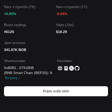
Narx o'zgarishi (7K):
Narx o'zgarishi (1Y):
+0.05%
-0.04%
Bozor reytingi:
Hajm (24s):
#6125
$18.29
Jami ta'minot:
341.87K BOB
Shartnomalar
:
Havolalar
:
0xB0B1
...
5791B0B
(
BNB Smart Chain (BEP20)
)
Ko’proq
Kripto sotib olish