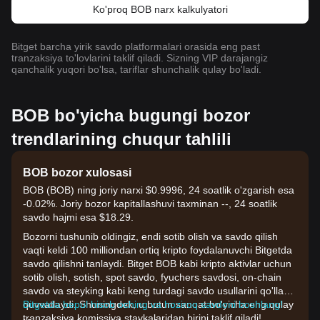
Ko'proq BOB narx kalkulyatori
Bitget barcha yirik savdo platformalari orasida eng past
tranzaksiya to'lovlarini taklif qiladi. Sizning VIP darajangiz
qanchalik yuqori bo'lsa, tariflar shunchalik qulay bo'ladi.
BOB bo'yicha bugungi bozor
trendlarining chuqur tahlili
BOB bozor xulosasi
BOB (BOB) ning joriy narxi $0.9996, 24 soatlik o'zgarish esa
-0.02%. Joriy bozor kapitallashuvi taxminan --, 24 soatlik
savdo hajmi esa $18.29.
Bozorni tushunib oldingiz, endi sotib olish va savdo qilish
vaqti keldi 100 milliondan ortiq kripto foydalanuvchi Bitgetda
savdo qilishni tanlaydi. Bitget BOB kabi kripto aktivlar uchun
sotib olish, sotish, spot savdo, fyuchers savdosi, on-chain
savdo va steyking kabi keng turdagi savdo usullarini qo'llab-
quvvatlaydi. Shuningdek, u butun sanoat bo'yicha eng qulay
Bitgetda bepul hisob oching va hoziroq savdoni boshlang!
tranzaksiya komissiya stavkalaridan birini taklif qiladi!