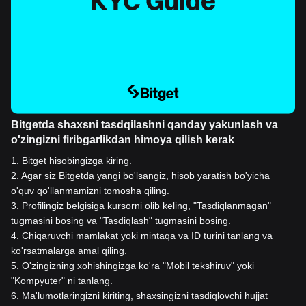
Bitgetda shaxsni tasdqilashni qanday yakunlash va
o'zingizni firibgarlikdan himoya qilish kerak
1
.
Bitget hisobingizga kiring.
2
.
Agar siz Bitgetda yangi bo'lsangiz, hisob yaratish bo'yicha
o'quv qo'llanmamizni tomosha qiling.
3
.
Profilingiz belgisiga kursorni olib keling, "Tasdiqlanmagan"
tugmasini bosing va "Tasdiqlash" tugmasini bosing.
4
.
Chiqaruvchi mamlakat yoki mintaqa va ID turini tanlang va
ko'rsatmalarga amal qiling.
5
.
O'zingizning xohishingizga ko'ra "Mobil tekshiruv" yoki
"Kompyuter" ni tanlang.
6
.
Ma'lumotlaringizni kiriting, shaxsingizni tasdiqlovchi hujjat