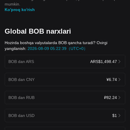
mumkin.
Ko'proq ko'rish
Global BOB narxlari
Hozirda boshqa valyutalarda BOB qancha turadi? Oxirgi
yangilanish:
2026-08-09 05:22:39（UTC+0）
BOB dan ARS
ARS$1,498.47
BOB dan CNY
¥6.74
BOB dan RUB
₽82.24
BOB dan USD
$1