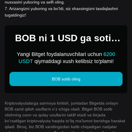
nusxasini yuboring va selfi oling.
7
.
Arizangizni yuboring va bo'ldi, siz shaxsingizni tasdiqlashni
tugatdingiz!
BOB ni 1 USD ga sotib
oling
Yangi Bitget foydalanuvchilari uchun
6200
USDT
qiymatidagi xush kelibsiz to'plami!
BOB sotib oling
Kriptovalyutalarga sarmoya kiritish, jumladan Bitgetda onlayn
BOB xarid qilish xavflarni o‘z ichiga oladi. Bitget BOB sotib
olishning oson va qulay usullarini taklif etadi va birjada
ko'rsatilgan kriptovalyuta haqida to'liq ma'lumot berishga harakat
qiladi. Biroq, biz BOB xaridingizdan kelib chiqadigan natijalar