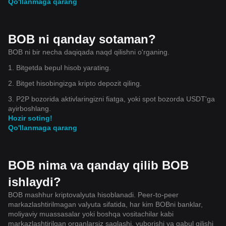
Qo'llanmaga qarang
trade can be a bad trade if it was based on emotion and
poor management. That’s the difference between short-
term luck and long-term survival. At the end of the day,
charts are not just showing price action. They are showing
human psychology in real time — fear, greed, impatience,
BOB ni qanday sotaman?
confidence, panic, and hesitation all printed candle by
candle. The traders who survive are usually not the
BOB ni bir necha daqiqada naqd qilishni o'rganing.
smartest. They are the most disciplined. Stay patient. Stay
1. Bitgetda bepul hisob yarating.
calculated. Let the market come to your levels instead of
forcing trades out of emotion. 📉🔥
2. Bitget hisobingizga kripto depozit qiling.
3. P2P bozorida aktivlaringizni fiatga, yoki spot bozorda USDT'ga
ayirboshlang.
Hozir soting!
Qo'llanmaga qarang
BOB nima va qanday qilib BOB
ishlaydi?
BOB mashhur kriptovalyuta hisoblanadi. Peer-to-peer
markazlashtirilmagan valyuta sifatida, har kim BOBni banklar,
moliyaviy muassasalar yoki boshqa vositachilar kabi
markazlashtirilgan organlarsiz saqlashi, yuborishi va qabul qilishi