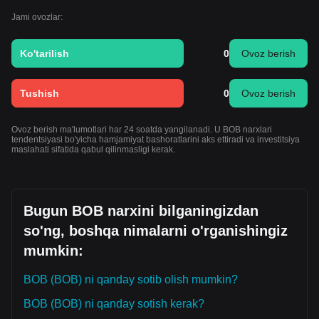
Jami ovozlar:
Ko'tarilish
0
Ovoz berish
Tushish
0
Ovoz berish
Ovoz berish ma'lumotlari har 24 soatda yangilanadi. U BOB narxlari
tendentsiyasi bo'yicha hamjamiyat bashoratlarini aks ettiradi va investitsiya
maslahati sifatida qabul qilinmasligi kerak.
Bugun BOB narxini bilganingizdan
so'ng, boshqa nimalarni o'rganishingiz
mumkin:
BOB (BOB) ni qanday sotib olish mumkin?
BOB (BOB) ni qanday sotish kerak?