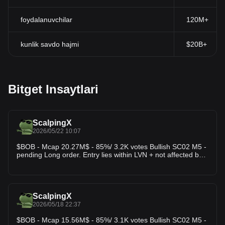
foydalanuvchilar
120M+
kunlik savdo hajmi
$20B+
Bitget Insaytlari
ScalpingX
2026/05/22 10:07
$BOB - Mcap 20.27M$ - 85%/ 3.2K votes Bullish SC02 M5 -
pending Long order. Entry lies within LVN + not affected by
any weak zone, the current support zone is around 15.66%
wide. The uptrend has lasted 19 hours 5 minutes, with the
largest price increase recorded at 123.29%. If price loses
this support zone, the trend will likely reverse downward.
ScalpingX
2026/05/18 22:37
$BOB - Mcap 15.56M$ - 85%/ 3.1K votes Bullish SC02 M5 -