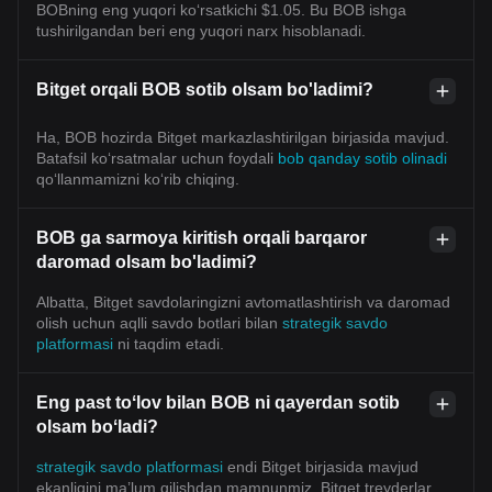
BOBning eng yuqori ko‘rsatkichi $1.05. Bu BOB ishga
tushirilgandan beri eng yuqori narx hisoblanadi.
Bitget orqali BOB sotib olsam bo'ladimi?
Ha, BOB hozirda Bitget markazlashtirilgan birjasida mavjud.
Batafsil koʻrsatmalar uchun foydali
bob qanday sotib olinadi
qoʻllanmamizni koʻrib chiqing.
BOB ga sarmoya kiritish orqali barqaror
daromad olsam bo'ladimi?
Albatta, Bitget savdolaringizni avtomatlashtirish va daromad
olish uchun aqlli savdo botlari bilan
strategik savdo
platformasi
ni taqdim etadi.
Eng past toʻlov bilan BOB ni qayerdan sotib
olsam boʻladi?
strategik savdo platformasi
endi Bitget birjasida mavjud
ekanligini ma’lum qilishdan mamnunmiz. Bitget treyderlar