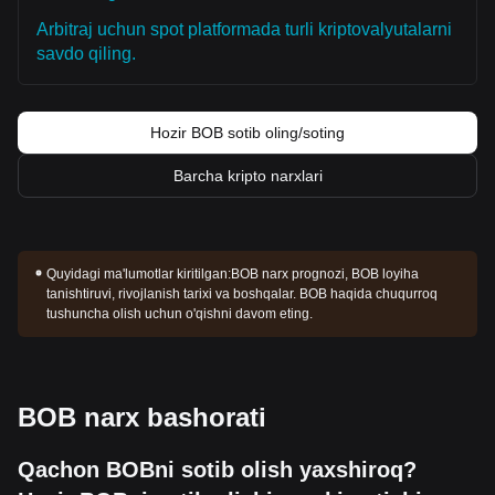
Arbitraj uchun spot platformada turli kriptovalyutalarni
savdo qiling.
Hozir BOB sotib oling/soting
Barcha kripto narxlari
Quyidagi ma'lumotlar kiritilgan:
BOB narx prognozi, BOB loyiha
tanishtiruvi, rivojlanish tarixi va boshqalar. BOB haqida chuqurroq
tushuncha olish uchun o'qishni davom eting.
BOB narx bashorati
Qachon BOBni sotib olish yaxshiroq?