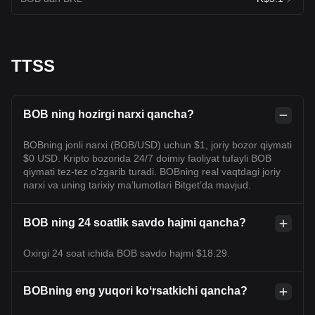
TTSS
BOB ning hozirgi narxi qancha?
BOBning jonli narxi (BOB/USD) uchun $1, joriy bozor qiymati
$0 USD. Kripto bozorida 24/7 doimiy faoliyat tufayli BOB
qiymati tez-tez o'zgarib turadi. BOBning real vaqtdagi joriy
narxi va uning tarixiy maʼlumotlari Bitget’da mavjud.
BOB ning 24 soatlik savdo hajmi qancha?
Oxirgi 24 soat ichida BOB savdo hajmi $18.29.
BOBning eng yuqori koʻrsatkichi qancha?