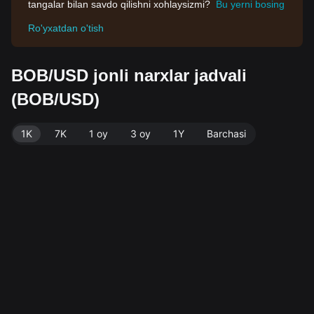
tangalar bilan savdo qilishni xohlaysizmi?
Bu yerni bosing
Ro'yxatdan o'tish
BOB/USD jonli narxlar jadvali
(BOB/USD)
1K
7K
1 oy
3 oy
1Y
Barchasi