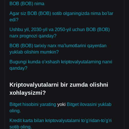
BOB (BOB) nima
Agar siz BOB (BOB) sotib olganingizda nima bo'lar
edi?
Ushbu yil, 2030-yil va 2050-yil uchun BOB (BOB)
narx prognozi qanday?
BOB (BOB) tarixiy narx ma'lumotlarini qayerdan
yuklab olishim mumkin?
Bugungi kunda o'xshash kriptovalyutalarning narxi
qanday?
Kriptovalyutalarni bir zumda olishni
xohlaysizmi?
Bitget hisobini yarating
yoki
Bitget ilovasini yuklab
oling.
Kredit karta bilan kriptovalyutalarni to'g'ridan-to'g'ri
sotib oling.