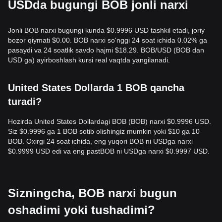
USDda bugungi BOB jonli narxi
Jonli BOB narxi bugungi kunda $0.9996 USD tashkil etadi, joriy
bozor qiymati $0.00. BOB narxi so'nggi 24 soat ichida 0.02% ga
pasaydi va 24 soatlik savdo hajmi $18.29. BOB/USD (BOB dan
USD ga) ayirboshlash kursi real vaqtda yangilanadi.
United States Dollarda 1 BOB qancha
turadi?
Hozirda United States Dollardagi BOB (BOB) narxi $0.9996 USD.
Siz $0.9996 ga 1 BOB sotib olishingiz mumkin yoki $10 ga 10
BOB. Oxirgi 24 soat ichida, eng yuqori BOB ni USDga narxi
$0.9999 USD edi va eng pastBOB ni USDga narxi $0.9997 USD.
Sizningcha, BOB narxi bugun
oshadimi yoki tushadimi?