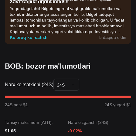
Xavf xaqida ogohlantirish
Yuqoridagi tahlil Bitgetning real vaqt grafik ma'lumotlari va
texnik indikatorlariga asoslangan bo'lib, Bitget tadqiqot
jamoasi tomonidan tayyorlangan va ko'rib chiqilgan. U faqat
ma'lumot uchun bo'lib, investitsiya maslahati hisoblanmaydi.
Kriptovalyuta narxlari yuqori volatillikka ega. Investitsiya
qarorlarini o'zingizning riskga chidamliligingiz asosida qabul
Ko'proq ko'rsatish
5 daqiqa oldin
qiling.
BOB: bozor ma'lumotlari
Narx ko'rsatkichi (24S)
24S
24S past $1
24S yuqori $1
Tarixiy maksimum (ATH):
Narx o'zgarishi (24S):
$1.05
-0.02%