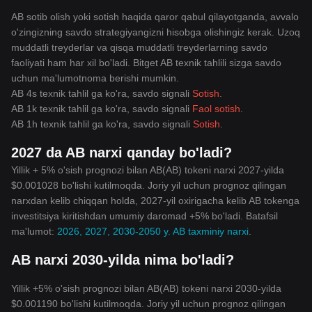
AB sotib olish yoki sotish haqida qaror qabul qilayotganda, avvalo
o'zingizning savdo strategiyangizni hisobga olishingiz kerak. Uzoq
muddatli treyderlar va qisqa muddatli treyderlarning savdo
faoliyati ham har xil bo'ladi. Bitget AB texnik tahlili sizga savdo
uchun ma'lumotnoma berishi mumkin.
AB 4s texnik tahlil ga ko'ra, savdo signali
Sotish
.
AB 1k texnik tahlil ga ko'ra, savdo signali
Faol sotish
.
AB 1h texnik tahlil ga ko'ra, savdo signali
Sotish
.
2027 da AB narxi qanday bo'ladi?
Yillik + 5% o'sish prognozi bilan AB(AB) tokeni narxi 2027-yilda
$0.001028 bo'lishi kutilmoqda. Joriy yil uchun prognoz qilingan
narxdan kelib chiqqan holda, 2027-yil oxirigacha kelib AB tokenga
investitsiya kiritishdan umumiy daromad +5% bo'ladi. Batafsil
ma'lumot:
2026, 2027, 2030-2050 y. AB taxminiy narxi
.
AB narxi 2030-yilda nima bo'ladi?
Yillik +5% o'sish prognozi bilan AB(AB) tokeni narxi 2030-yilda
$0.001190 bo'lishi kutilmoqda. Joriy yil uchun prognoz qilingan