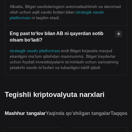
Albatta, Bitget savdolaringizni avtomatlashtirish va daromad
olish uchun aqlli savdo botlari bilan
strategik savdo
platformasi
ni taqdim etadi.
Eng past toʻlov bilan AB ni qayerdan sotib
olsam boʻladi?
strategik savdo platformasi
endi Bitget birjasida mavjud
ekanligini ma’lum qilishdan mamnunmiz. Bitget treyderlar
uchun foydali investitsiyalarni ta'minlash uchun sanoatning
yetakchi savdo to'lovlari va tubanligini taklif qiladi.
Tegishli kriptovalyuta narxlari
Mashhur tangalar
Yaqinda qo'shilgan tangalar
Taqqosla