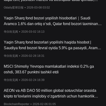
xavfsizlik tekshiruvi esa yuzni aniqlash yoki PIN-kod orqali
Odaily星球日报
•
2026-03-08 03:02
amalga oshiriladi
Yaqin Sharq fond bozori yopilish hisobotlari｜Saudi
Aramco 1.6% dan ortiq o‘sdi, Qatar fond bozori taxminan
4.3% ga pasaydi
华尔街见闻
•
2026-03-02 16:13
Yaqin Sharq fond bozorlari yopilishi haqida hisobot |
Saudiya fond bozori fevral oyida 5.9% ga pasaydi, Aramco
taxminan 3.3% ga tushdi, Misr fond bozori esa 3.2% dan
华尔街见闻
•
2026-02-28 18:31
ko‘proqqa oshdi
MSCI Shimoliy Yevropa mamlakatlari indeksi 0.2% ga
oshdi, 383.67 punktni tashkil etdi
华尔街见闻
•
2026-02-24 16:39
AEON va AB DAO 50 million global sotuvchilar orasida
kripto to‘lovlarini inqilobiy o‘zgartirish uchun hamkorlik
qilmoqda
BlockchainReporter
•
2026-02-06 01:05