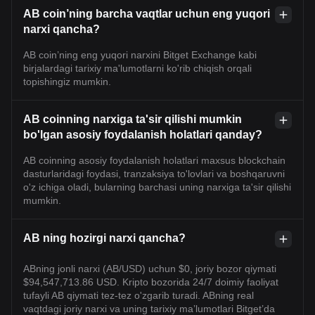
AB coin’ning barcha vaqtlar uchun eng yuqori
narxi qancha?
AB coin’ning eng yuqori narxini Bitget Exchange kabi
birjalardagi tarixiy ma'lumotlarni ko'rib chiqish orqali
topishingiz mumkin.
AB coinning narxiga ta'sir qilishi mumkin
bo'lgan asosiy foydalanish holatlari qanday?
AB coinning asosiy foydalanish holatlari maxsus blockchain
dasturlaridagi foydasi, tranzaksiya to'lovlari va boshqaruvni
o'z ichiga oladi, bularning barchasi uning narxiga ta'sir qilishi
mumkin.
AB ning hozirgi narxi qancha?
ABning jonli narxi (AB/USD) uchun $0, joriy bozor qiymati
$94,547,713.86 USD. Kripto bozorida 24/7 doimiy faoliyat
tufayli AB qiymati tez-tez o'zgarib turadi. ABning real
vaqtdagi joriy narxi va uning tarixiy maʼlumotlari Bitget’da