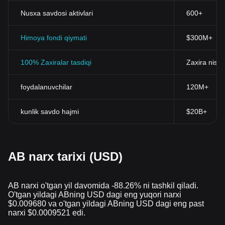
Nusxa savdosi aktivlari
600+
Himoya fondi qiymati
$300M+
100% Zaxiralar tasdiqi
Zaxira nisba
foydalanuvchilar
120M+
kunlik savdo hajmi
$20B+
AB narx tarixi (USD)
AB narxi o'tgan yil davomida -88.26% ni tashkil qiladi.
O'tgan yildagi ABning USD dagi eng yuqori narxi
$0.009680 va o'tgan yildagi ABning USD dagi eng past
narxi $0.0009521 edi.