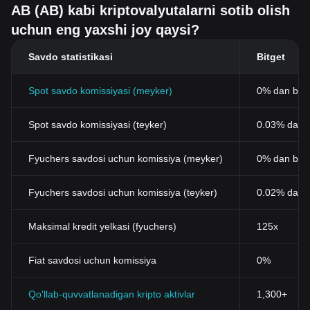
AB (AB) kabi kriptovalyutalarni sotib olish
uchun eng yaxshi joy qaysi?
Savdo statistikasi
Bitget
Spot savdo komissiyasi (meyker)
0% dan bos
Spot savdo komissiyasi (teyker)
0.03% dan b
Fyuchers savdosi uchun komissiya (meyker)
0% dan bos
Fyuchers savdosi uchun komissiya (teyker)
0.02% dan 
Maksimal kredit yelkasi (fyuchers)
125x
Fiat savdosi uchun komissiya
0%
Qo'llab-quvvatlanadigan kripto aktivlar
1,300+