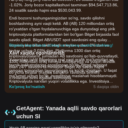
-1.02%. Joriy bozor kapitallashuvi taxminan $94,547,713.86,
24 soatlik savdo hajmi esa $530,043.99.
Endi bozorni tushunganingizdan so'ng, savdo qilishni
boshlashning ayni vaqti keldi. AB (AB) 120 milliondan ortiq
ro'yxatdan o'tgan foydalanuvchiga ega dunyodagi eng yirik
kriptovalyuta platformalaridan biri bo'lgan Bitget birjasida faol
savdo qiladi. Bitget AB/USDT spot savdosini eng qulay
komissiyalar bilan taklif etadi: meyker uchun 0% dan va
Bitgetda bepul hisob oching va hoziroq savdoni boshlang!
teyker uchun 0.03% dan. Platforma 1300 dan ortiq
Xavf xaqida ogohlantirish
kriptovalyutalarni, jumladan AB savdosini qo'llab-quvvatlaydi,
Yuqoridagi tahlil Bitgetning real vaqt grafik ma'lumotlari va
$300 milliondan ortiq himoya fondiga ega va yuqori likvidlik
texnik indikatorlariga asoslangan bo'lib, Bitget tadqiqot
bilan 24/7 savdoni ta'minlaydi. Bitget AB savdo hajmi
jamoasi tomonidan tayyorlangan va ko'rib chiqilgan. U faqat
bo'yicha birjalar orasida barqaror ravishda birinchi
ma'lumot uchun bo'lib, investitsiya maslahati hisoblanmaydi.
o'rinlardan birini egallab kelmoqda.
Kriptovalyuta narxlari yuqori volatillikka ega. Investitsiya
qarorlarini o'zingizning riskga chidamliligingiz asosida qabul
Ko'proq ko'rsatish
5 daqiqa oldin
qiling.
GetAgent: Yanada aqlli savdo qarorlari
uchun SI
Hozir AB narxiga qaysi yangiliklar ta'sir qilmoqda?