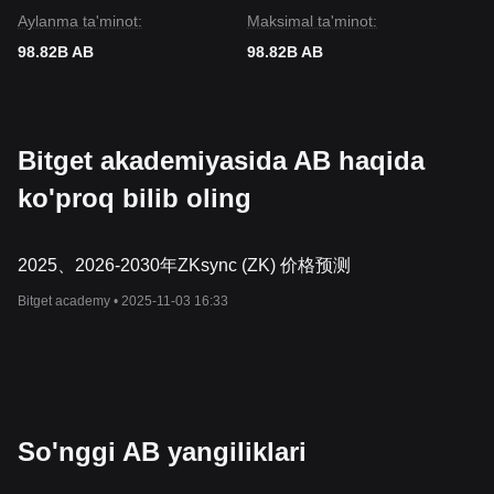
Aylanma ta'minot:
Maksimal ta'minot:
98.82B AB
98.82B AB
Bitget akademiyasida AB haqida
ko'proq bilib oling
2025、2026-2030年ZKsync (ZK) 价格预测
Bitget academy •
2025-11-03 16:33
So'nggi AB yangiliklari