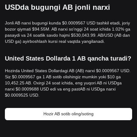
USDda bugungi AB jonli narxi
Jonli AB narxi bugungi kunda $0.0009567 USD tashkil etadi, joriy
bozor qiymati $94.55M. AB narxi so'nggi 24 soat ichida 1.02% ga
pasaydi va 24 soatlik savdo hajmi $530,043.99. AB/USD (AB dan
USD ga) ayirboshlash kursi real vaqtda yangilanadi.
United States Dollarda 1 AB qancha turadi?
Hozirda United States Dollardagi AB (AB) narxi $0.0009567 USD.
Siz $0.0009567 ga 1 AB sotib olishingiz mumkin yoki $10 ga
10,452.25 AB. Oxirgi 24 soat ichida, eng yuqori AB ni USDga
narxi $0.0009688 USD edi va eng pastAB ni USDga narxi
$0.0009525 USD.
Hozir AB sotib oling/soting