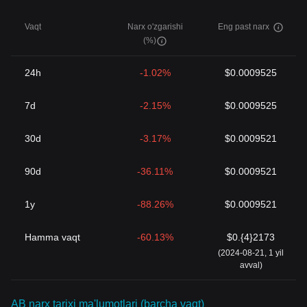
Vaqt
Narx o'zgarishi
Eng past narx
(%)
24h
-1.02%
$0.0009525
7d
-2.15%
$0.0009525
30d
-3.17%
$0.0009521
90d
-36.11%
$0.0009521
1y
-88.26%
$0.0009521
Hamma vaqt
-60.13%
$0.{4}2173
(2024-08-21, 1 yil
avval)
AB narx tarixi ma'lumotlari (barcha vaqt)