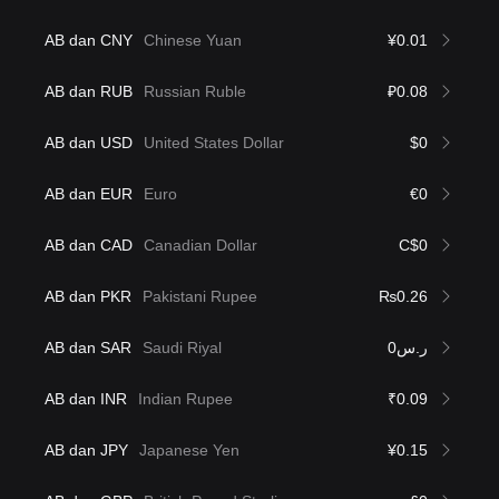
AB dan CNY
Chinese Yuan
¥0.01
AB dan RUB
Russian Ruble
₽0.08
AB dan USD
United States Dollar
$0
AB dan EUR
Euro
€0
AB dan CAD
Canadian Dollar
C$0
AB dan PKR
Pakistani Rupee
₨0.26
AB dan SAR
Saudi Riyal
ر.س0
AB dan INR
Indian Rupee
₹0.09
AB dan JPY
Japanese Yen
¥0.15