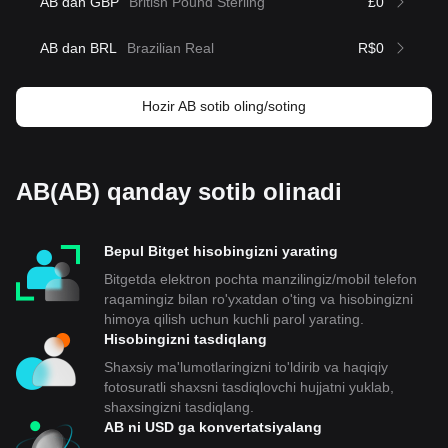
AB dan GBP
British Pound Sterling
£0
AB dan BRL
Brazilian Real
R$0
Hozir AB sotib oling/soting
AB(AB) qanday sotib olinadi
Bepul Bitget hisobingizni yarating
Bitgetda elektron pochta manzilingiz/mobil telefon
raqamingiz bilan ro'yxatdan o'ting va hisobingizni
himoya qilish uchun kuchli parol yarating.
Hisobingizni tasdiqlang
Shaxsiy ma'lumotlaringizni to'ldirib va haqiqiy
fotosuratli shaxsni tasdiqlovchi hujjatni yuklab,
shaxsingizni tasdiqlang.
AB ni USD ga konvertatsiyalang