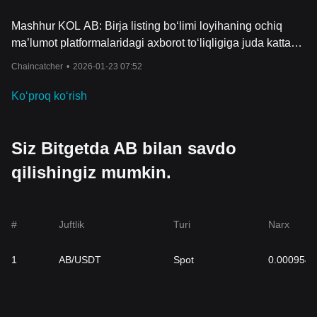
Mashhur KOL AB: Birja listing bo‘limi loyihaning ochiq
ma’lumot platformalaridagi axborot to‘liqligiga juda katta
e’tibor beradi
Chaincatcher
•
2026-01-23 07:52
Koʻproq koʻrish
Siz Bitgetda AB bilan savdo
qilishingiz mumkin.
#
Juftlik
Turi
Narx
1
AB/USDT
Spot
0.000954