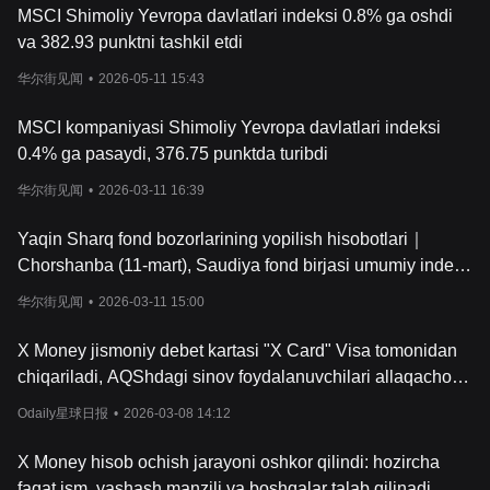
MSCI Shimoliy Yevropa davlatlari indeksi 0.8% ga oshdi
va 382.93 punktni tashkil etdi
华尔街见闻
•
2026-05-11 15:43
MSCI kompaniyasi Shimoliy Yevropa davlatlari indeksi
0.4% ga pasaydi, 376.75 punktda turibdi
华尔街见闻
•
2026-03-11 16:39
Yaqin Sharq fond bozorlarining yopilish hisobotlari｜
Chorshanba (11-mart), Saudiya fond birjasi umumiy indeks
0.11% ga oshib, 10942.00 punktda yopildi
华尔街见闻
•
2026-03-11 15:00
X Money jismoniy debet kartasi "X Card" Visa tomonidan
chiqariladi, AQShdagi sinov foydalanuvchilari allaqachon
ariza bera olishadi
Odaily星球日报
•
2026-03-08 14:12
X Money hisob ochish jarayoni oshkor qilindi: hozircha
faqat ism, yashash manzili va boshqalar talab qilinadi,