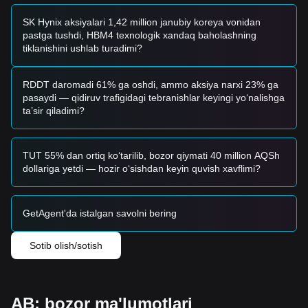
SK Hynix aksiyalari 1,42 million janubiy koreya vonidan
pastga tushdi, HBM4 texnologik xandaq baholashning
tiklanishini ushlab turadimi?
RDDT daromadi 61% ga oshdi, ammo aksiya narxi 23% ga
pasaydi — qidiruv trafigidagi tebranishlar keyingi yo‘nalishga
ta’sir qiladimi?
TUT 55% dan ortiq ko‘tarilib, bozor qiymati 40 million AQSh
dollariga yetdi — hozir o‘sishdan keyin quvish xavflimi?
GetAgent'da istalgan savolni bering
Sotib olish/sotish
AB: bozor ma'lumotlari