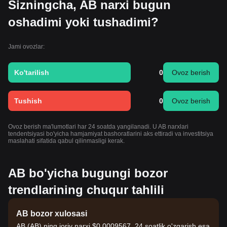
Sizningcha, AB narxi bugun
oshadimi yoki tushadimi?
Jami ovozlar:
Ko'tarilish
0
Ovoz berish
Tushish
0
Ovoz berish
Ovoz berish ma'lumotlari har 24 soatda yangilanadi. U AB narxlari
tendentsiyasi bo'yicha hamjamiyat bashoratlarini aks ettiradi va investitsiya
maslahati sifatida qabul qilinmasligi kerak.
AB bo'yicha bugungi bozor
trendlarining chuqur tahlili
AB bozor xulosasi
AB (AB) ning joriy narxi $0.0009567, 24 soatlik o'zgarish esa