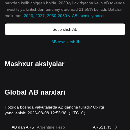
narxdan kelib chiqqan holda, 2030-yil oxirigacha kelib AB tokenga
investitsiya kiritishdan umumiy daromad 21.55% bo'ladi. Batafsil
ma'lumot:
2026, 2027, 2030-2050 y. AB taxminiy narxi
.
Sotib olish AB
AB texnik tahlili
Mashxur aksiyalar
Global AB narxlari
Hozirda boshqa valyutalarda AB qancha turadi? Oxirgi
yangilanish: 2026-08-08 12:55:38
（UTC+0）
AB dan ARS
Argentine Peso
ARS$1.43