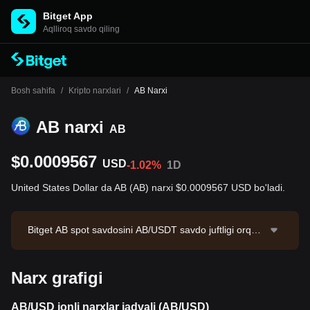
Bitget App
Aqlliroq savdo qiling
Bosh sahifa
/
Kripto narxlari
/
AB Narxi
AB narxi
AB
$0.0009567
USD
-1.02%
1D
United States Dollar da AB (AB) narxi $0.0009567 USD bo'ladi.
Bitget AB spot savdosini AB/USDT savdo juftligi orqali
taklif qiladi. Hozirgi AB/USDT narxi 0.000954, 24 soatli
k savdo hajmi esa $26,900.82.AB bozor kapitallashuvi
Narx grafigi
$94,547,713.86 bo'lib, muomaladagi miqdori 98.82B A
B. Ma'lumotlar manbai: Bitget birjasi. Oxirgi yangilanis
h: 2026-08-08 12:55:38.
AB/USD jonli narxlar jadvali (AB/USD)