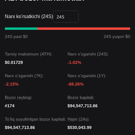
Narx ko'rsatkichi (24S)
24S
24S past $0
24S yuqori $0
Tarixiy maksimum (ATH):
Narx o'zgarishi (24S):
$0.01729
-1.02%
Narx o'zgarishi (7K):
Narx o'zgarishi (1Y):
-2.15%
-88.26%
Bozor reytingi:
Bozor kapitali:
#174
$94,547,713.86
To’liq suyultirilgan bozor kapitali:
Hajm (24s):
$94,547,713.86
$530,043.99