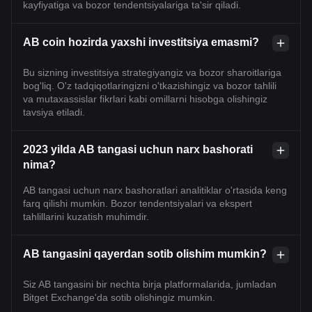
kayfiyatiga va bozor tendentsiyalariga ta'sir qiladi.
AB coin hozirda yaxshi investitsiya emasmi?
Bu sizning investitsiya strategiyangiz va bozor sharoitlariga
bog'liq. O'z tadqiqotlaringizni o'tkazishingiz va bozor tahlili
va mutaxassislar fikrlari kabi omillarni hisobga olishingiz
tavsiya etiladi.
2023 yilda AB tangasi uchun narx bashorati
nima?
AB tangasi uchun narx bashoratlari analitiklar o'rtasida keng
farq qilishi mumkin. Bozor tendentsiyalari va ekspert
tahlillarini kuzatish muhimdir.
AB tangasini qayerdan sotib olishim mumkin?
Siz AB tangasini bir nechta birja platformalarida, jumladan
Bitget Exchange'da sotib olishingiz mumkin.