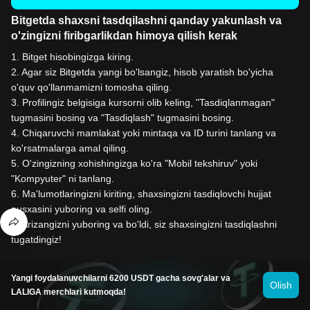
Bitgetda shaxsni tasdqilashni qanday yakunlash va
o'zingizni firibgarlikdan himoya qilish kerak
1
.
Bitget hisobingizga kiring.
2
.
Agar siz Bitgetda yangi bo'lsangiz, hisob yaratish bo'yicha
o'quv qo'llanmamizni tomosha qiling.
3
.
Profilingiz belgisiga kursorni olib keling, "Tasdiqlanmagan"
tugmasini bosing va "Tasdiqlash" tugmasini bosing.
4
.
Chiqaruvchi mamlakat yoki mintaqa va ID turini tanlang va
ko'rsatmalarga amal qiling.
5
.
O'zingizning xohishingizga ko'ra "Mobil tekshiruv" yoki
"Kompyuter" ni tanlang.
6
.
Ma'lumotlaringizni kiriting, shaxsingizni tasdiqlovchi hujjat
nusxasini yuboring va selfi oling.
7
.
Arizangizni yuboring va bo'ldi, siz shaxsingizni tasdiqlashni
tugatdingiz!
Yangi foydalanuvchilarni 6200 USDT gacha sovg'alar va
Olish
AB ni 1 USD ga sotib
LALIGA merchlari kutmoqda!