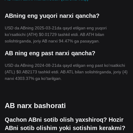
ABning eng yuqori narxi qancha?
USD da ABning 2025-03-21da qayd etilgan eng yuqori
ko'rsatkichi (ATH) $0.01729 tashkil etdi. AB ATH bilan
solishtirganda, joriy AB narxi 94.47% ga pasaygan.
AB ning eng past narxi qancha?
USD da ABning 2024-08-21da qayd etilgan eng past ko'rsatkichi
(ATL) $0.AB2173 tashkil etdi. AB ATL bilan solishtirganda, joriy {4}
narxi 4303.37% ga ko'tarilgan.
AB narx bashorati
Qachon ABni sotib olish yaxshiroq? Hozir
ABni sotib olishim yoki sotishim kerakmi?