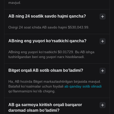
mavjud.
AB ning 24 soatlik savdo hajmi qancha?
Oxirgi 24 soat ichida AB savdo hajmi $530,043.99.
ABning eng yuqori koʻrsatkichi qancha?
ABning eng yuqori ko‘rsatkichi $0.01729. Bu AB ishga
tushirilgandan beri eng yuqori narx hisoblanadi.
Bitget orqali AB sotib olsam bo'ladimi?
Ha, AB hozirda Bitget markazlashtirilgan birjasida mavjud.
Batafsil koʻrsatmalar uchun foydali
ab qanday sotib olinadi
qoʻllanmamizni koʻrib chiqing.
AB ga sarmoya kiritish orqali barqaror
daromad olsam bo'ladimi?