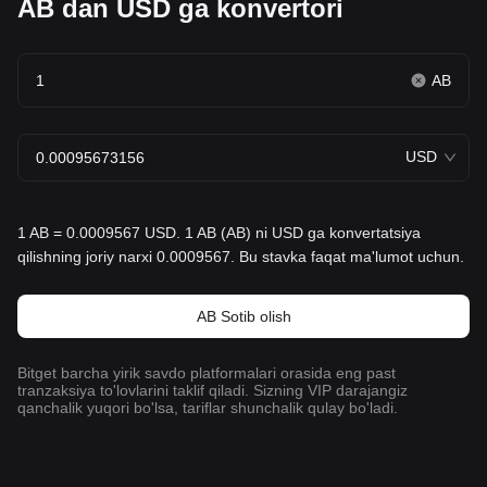
AB dan USD ga konvertori
AB
USD
1 AB = 0.0009567 USD. 1 AB (AB) ni USD ga konvertatsiya
qilishning joriy narxi 0.0009567. Bu stavka faqat ma'lumot uchun.
AB Sotib olish
Bitget barcha yirik savdo platformalari orasida eng past
tranzaksiya to'lovlarini taklif qiladi. Sizning VIP darajangiz
qanchalik yuqori bo'lsa, tariflar shunchalik qulay bo'ladi.