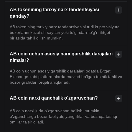
AB tokenining tarixiy narx tendentsiyasi
qanday?
AB tokenining tarixiy narx tendentsiyasini turli kripto valyuta
bozorlarini kuzatish saytlari yoki to'g'ridan-to'g'ri Bitget
birjasida tahlil qilish mumkin.
AB coin uchun asosiy narx qarshilik darajalari
nimalar?
AB coin uchun asosiy qarshilik darajalari odatda Bitget
Exchange kabi platformalarda mavjud bo'lgan texnik tahlil va
bozor grafiklari orqali aniqlanadi.
AB coin narxi qanchalik o'zgaruvchan?
AB coin narxi juda o'zgaruvchan bo'lishi mumkin,
o'zgarishlarga bozor faoliyati, yangiliklar va boshqa tashqi
omillar ta'sir qiladi.