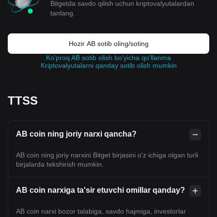
Bitgetda savdo qilish uchun kriptovalyutalardan
tanlang.
Hozir AB sotib oling/soting
Ko'proq AB sotib olish bo'yicha qo'llanma
Kriptovalyutalarni qanday sotib olish mumkin
TTSS
AB coin ning joriy narxi qancha?
AB coin ning joriy narxini Bitget birjasini o'z ichiga olgan turli
birjalarda tekshirish mumkin.
AB coin narxiga ta'sir etuvchi omillar qanday?
AB coin narxi bozor talabiga, savdo hajmiga, investorlar