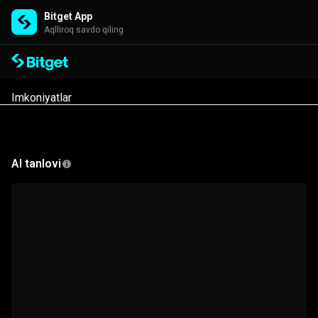
Bitget App
Aqlliroq savdo qiling
Bozor
Imkoniyatlar
AI tanlovi