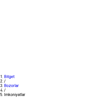
Bitget
/
Bozorlar
/
Imkoniyatlar