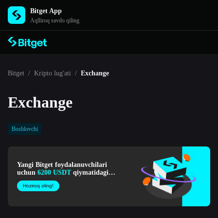
Bitget App
Aqlliroq savdo qiling
Bitget
/
Kripto lug'ati
/
Exchange
Exchange
Boshlovchi
Yangi Bitget foydalanuvchilari
uchun
6200 USDT
qiymatidagi
xush kelibsiz to'plami!
Hoziroq oling!