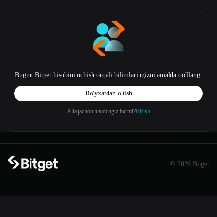
Bugun Bitget hisobini ochish orqali bilimlaringizni amalda qo'llang.
Ro'yxatdan o'tish
Allaqachon hisobingiz bormi?
Kirish
© 2026 Bitget