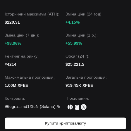
Історичний максимум (ATH):
Зміна ціни (24 год):
$220.31
+4.15%
Зміна ціни (7 дн.):
Зміна ціни (1 р.):
+98.96%
+55.99%
Рейтинг на ринку:
Обсяг (24 г):
#4214
$25,221.5
Максимальна пропозиція:
Загальна пропозиція:
1.00M XFEE
919.45K XFEE
Контракти
:
Посилання
:
96egra
...
md1XfuN
(
Solana
)
Купити криптовалюту