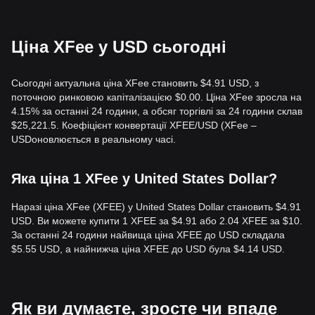
Ціна XFee у USD сьогодні
Сьогодні актуальна ціна XFee становить $4.91 USD, з
поточною ринковою капіталізацією $0.00. Ціна XFee зросла на
4.15% за останні 24 години, а обсяг торгівлі за 24 години склав
$25,221.5. Коефіцієнт конвертації XFEE/USD (XFee –
USDоновлюється в реальному часі.
Яка ціна 1 XFee у United States Dollar?
Наразі ціна XFee (XFEE) у United States Dollar становить $4.91
USD. Ви можете купити 1 XFEE за $4.91 або 2.04 XFEE за $10.
За останні 24 години найвища ціна XFEE до USD складала
$5.55 USD, а найнижча ціна XFEE до USD була $4.14 USD.
Як ви думаєте, зросте чи впаде