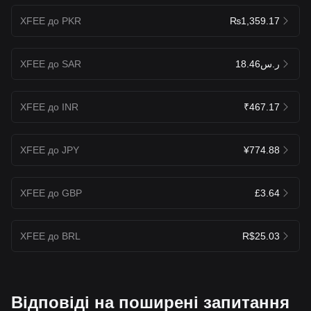
XFEE до PKR
₨1,359.17
XFEE до SAR
ر.س18.46
XFEE до INR
₹467.17
XFEE до JPY
¥774.88
XFEE до GBP
£3.64
XFEE до BRL
R$25.03
Відповіді на поширені запитання