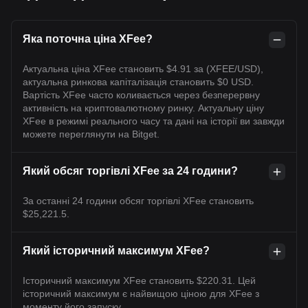
Яка поточна ціна XFee?
Актуальна ціна XFee становить $4.91 за (XFEE/USD),
актуальна ринкова капіталізація становить $0 USD.
Вартість XFee часто коливається через безперервну
активність на криптовалютному ринку. Актуальну ціну
XFee в режимі реального часу та дані на історії ви завжди
можете переглянути на Bitget.
Який обсяг торгівлі XFee за 24 години?
За останні 24 години обсяг торгівлі XFee становить
$25,221.5.
Який історичний максимум XFee?
Історичний максимум XFee становить $220.31. Цей
історичний максимум є найвищою ціною для XFee з
моменту його запуску.