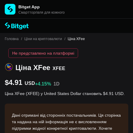
Bitget App
Cмартторгівля для кожного
Головна
/
Ціни на криптовалюти
/
Ціна XFee
Не представлено на платформі
Ціна XFee
XFEE
$4.91
USD
+4.15%
1D
Ціна XFee (XFEE) у United States Dollar становить $4.91 USD.
Дані отримані від сторонніх постачальників. Ця сторінка
та надана на ній інформація не є висловленням
підтримки жодної конкретної криптовалюти. Хочете