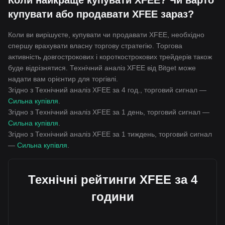
Коли найкраще купувати XFEE? Чи варто
купувати або продавати XFEE зараз?
Коли ви вирішуєте, купувати чи продавати XFEE, необхідно
спершу врахувати власну торгову стратегію. Торгова
активність довгострокових і короткострокових трейдерів також
буде відрізнятися. Технічний аналіз XFEE від Bitget може
надати вам орієнтир для торгівлі.
Згідно з Технічний аналіз XFEE за 4 год., торговий сигнал —
Сильна купівля
.
Згідно з Технічний аналіз XFEE за 1 день, торговий сигнал —
Сильна купівля
.
Згідно з Технічний аналіз XFEE за 1 тиждень, торговий сигнал
—
Сильна купівля
.
Технічні рейтинги XFEE за 4
години