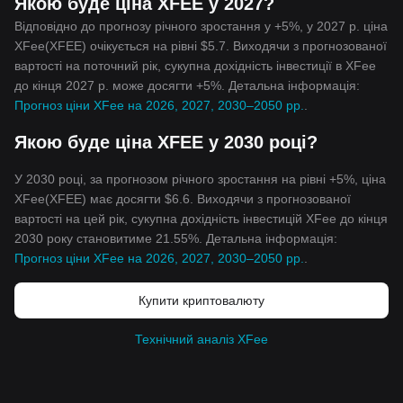
Якою буде ціна XFEE у 2027?
Відповідно до прогнозу річного зростання у +5%, у 2027 р. ціна
XFee(XFEE) очікується на рівні $5.7. Виходячи з прогнозованої
вартості на поточний рік, сукупна дохідність інвестиції в XFee
до кінця 2027 р. може досягти +5%. Детальна інформація:
Прогноз ціни XFee на 2026, 2027, 2030–2050 рр.
.
Якою буде ціна XFEE у 2030 році?
У 2030 році, за прогнозом річного зростання на рівні +5%, ціна
XFee(XFEE) має досягти $6.6. Виходячи з прогнозованої
вартості на цей рік, сукупна дохідність інвестицій XFee до кінця
2030 року становитиме 21.55%. Детальна інформація:
Прогноз ціни XFee на 2026, 2027, 2030–2050 рр.
.
Купити криптовалюту
Технічний аналіз XFee