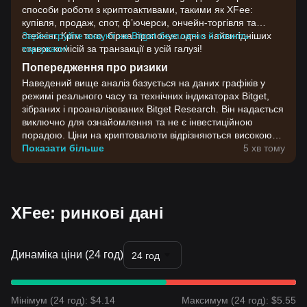
способи роботи з криптоактивами, такими як XFee:
купівля, продаж, спот, ф’ючерси, ончейн-торгівля та
стейкінг. Крім того, біржа пропонує одні з найвигідніших
Зареєструйте акаунт на Bitget безплатно й почніть
ставок комісій за транзакції в усій галузі!
торгувати!
Попередження про ризики
Наведений вище аналіз базується на даних графіків у
режимі реального часу та технічних індикаторах Bitget,
зібраних і проаналізованих Bitget Research. Він надається
виключно для ознайомлення та не є інвестиційною
порадою. Ціни на криптовалюти відрізняються високою
волатильністю. Приймайте інвестиційні рішення,
Показати більше
5 хв тому
враховуючи власну готовність до ризику.
XFee: ринкові дані
Динаміка ціни (24 год)
24 год
Мінімум (24 год): $4.14
Максимум (24 год): $5.55