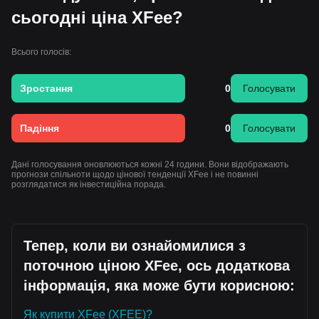
сьогодні ціна XFee?
Всього голосів:
Зростання
0
Голосувати
Падіння
0
Голосувати
Дані голосування оновлюються кожні 24 години. Вони відображають
прогнози спільноти щодо цінової тенденції XFee і не повинні
розглядатися як інвестиційна порада.
Тепер, коли ви ознайомилися з
поточною ціною XFee, ось додаткова
інформація, яка може бути корисною:
Як купити XFee (XFEE)?