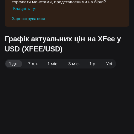
торгувати монетами, представленими на біржі?
Клацніть тут
Зареєструватися
Графік актуальних цін на XFee у
USD (XFEE/USD)
1 дн.
7 дн.
1 міс.
3 міс.
1 р.
Усі