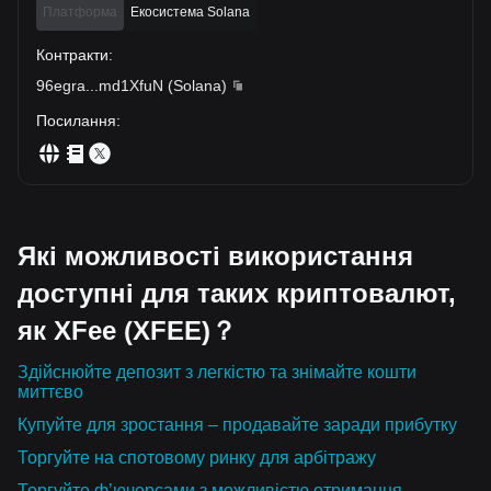
Платформа
Екосистема Solana
Контракти
:
96egra
...
md1XfuN
(
Solana
)
Посилання
:
Які можливості використання
доступні для таких криптовалют,
як XFee (XFEE)？
Здійснюйте депозит з легкістю та знімайте кошти
миттєво
Купуйте для зростання – продавайте заради прибутку
Торгуйте на спотовому ринку для арбітражу
Торгуйте ф’ючерсами з можливістю отримання