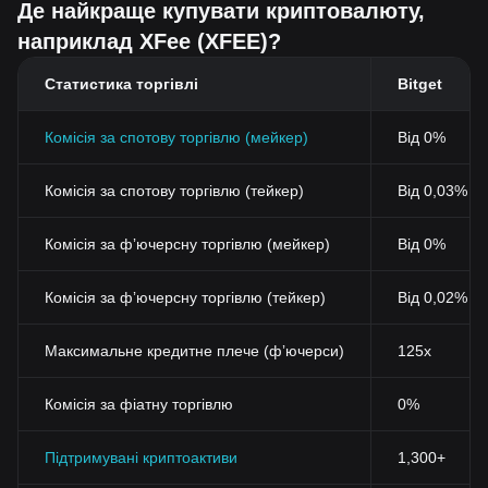
Де найкраще купувати криптовалюту,
наприклад XFee (XFEE)?
Статистика торгівлі
Bitget
Комісія за спотову торгівлю (мейкер)
Від 0%
Комісія за спотову торгівлю (тейкер)
Від 0,03% (
Комісія за фʼючерсну торгівлю (мейкер)
Від 0%
Комісія за фʼючерсну торгівлю (тейкер)
Від 0,02%
Максимальне кредитне плече (фʼючерси)
125x
Комісія за фіатну торгівлю
0%
Підтримувані криптоактиви
1,300+