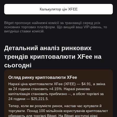
Калькулятор цін XFEE
Bitget пропонує найнижчі комісії за транзакції серед усіх
основних торгових платформ. Що вищий ваш VIP-рівень, то
вигідніші ставки комісій.
Детальний аналіз ринкових
трендів криптовалюти XFee на
сьогодні
Огляд ринку криптовалюти XFee
Наразі ціна криптовалюти XFee (XFEE) — $4.91, а зміна
за 24 години становить +4.15%. Наразі ринкова
капіталізація становить приблизно --, а обсяг торгівлі за
24 години — $25,221.5.
Тепер, коли ви розумієте ринок, настав час купувати й
торгувати. Понад 100 мільйонів користувачів криптовалют
обирають для торгівлі Bitget. На Bitget доступні різні