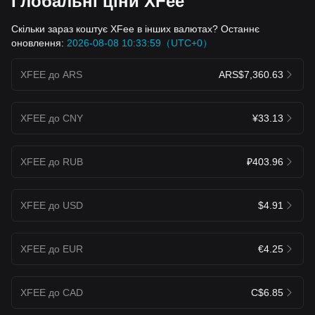
Глобальні ціни XFee
Скільки зараз коштує XFee в інших валютах? Останнє
оновлення:
2026-08-08 10:33:59（UTC+0）
XFEE до ARS
ARS$7,360.63
XFEE до CNY
¥33.13
XFEE до RUB
₽403.96
XFEE до USD
$4.91
XFEE до EUR
€4.25
XFEE до CAD
C$6.85