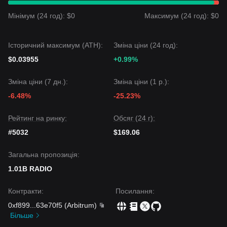
Мінімум (24 год): $0
Максимум (24 год): $0
Історичний максимум (ATH):
Зміна ціни (24 год):
$0.03955
+0.99%
Зміна ціни (7 дн.):
Зміна ціни (1 р.):
-6.48%
-25.23%
Рейтинг на ринку:
Обсяг (24 г):
#5032
$169.06
Загальна пропозиція:
1.01B RADIO
Контракти
:
Посилання
:
0xf899
...
63e70f5
(
Arbitrum
)
Більше