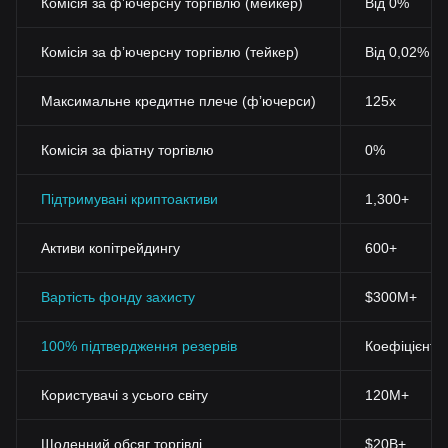
Комісія за фʼючерсну торгівлю (мейкер)
Від 0%
Комісія за фʼючерсну торгівлю (тейкер)
Від 0,02%
Максимальне кредитне плече (фʼючерси)
125x
Комісія за фіатну торгівлю
0%
Підтримувані криптоактиви
1,300+
Активи копітрейдингу
600+
Вартість фонду захисту
$300M+
100% підтвердження резервів
Коефіцієнт 
Користувачі з усього світу
120M+
Щоденний обсяг торгівлі
$20B+