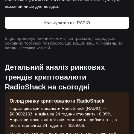
вказаний лише для довідки.
Калькулятор цін RADIO
Bitget пропонує найнижчі комісії за транзакції серед усіх
основних торгових платформ. Що вищий ваш VIP-рівень, то
вигідніші ставки комісій.
Детальний аналіз ринкових
трендів криптовалюти
RadioShack на сьогодні
Огляд ринку криптовалюти RadioShack
Наразі ціна криптовалюти RadioShack (RADIO) —
$0.0002133, а зміна за 24 години становить +0.99%.
Наразі ринкова капіталізація становить приблизно --, а
обсяг торгівлі за 24 години — $169.06.
Тепер, коли ви розумієте ринок, настав час купувати й