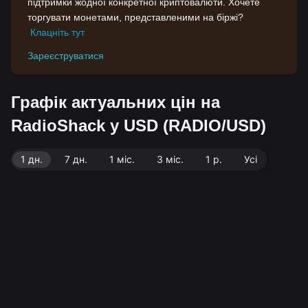
підтримки жодної конкретної криптовалюти. Хочете
торгувати монетами, представленими на біржі?
Клацніть тут
Зареєструватися
Графік актуальних цін на
RadioShack у USD (RADIO/USD)
1 дн.
7 дн.
1 міс.
3 міс.
1 р.
Усі