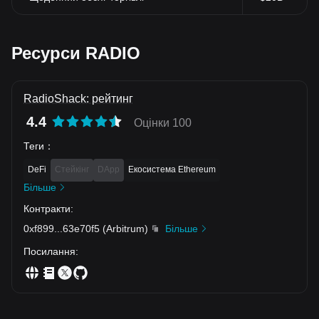
Ресурси RADIO
RadioShack: рейтинг
4.4
Оцінки 100
Теги
：
DeFi
Стейкінг
DApp
Екосистема Ethereum
Більше
Контракти
:
0xf899
...
63e70f5
(
Arbitrum
)
Більше
Посилання
: