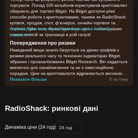
торгувати. Понад 100 мільйонів користувачів криптовалют
обирають для торгівлі Bitget. На Bitget доступні різні
способи роботи з криптоактивами, такими як RadioShack:
купівля, продаж, спот, ф’ючерси, ончейн-торгівля та
стейкінг. Крім того, біржа пропонує одні з найвигідніших
Зареєструйте акаунт на Bitget безплатно й почніть
ставок комісій за транзакції в усій галузі!
торгувати!
Попередження про ризики
Наведений вище аналіз базується на даних графіків у
режимі реального часу та технічних індикаторах Bitget,
зібраних і проаналізованих Bitget Research. Він надається
виключно для ознайомлення та не є інвестиційною
порадою. Ціни на криптовалюти відрізняються високою
волатильністю. Приймайте інвестиційні рішення,
Показати більше
5 хв тому
враховуючи власну готовність до ризику.
RadioShack: ринкові дані
Динаміка ціни (24 год)
24 год