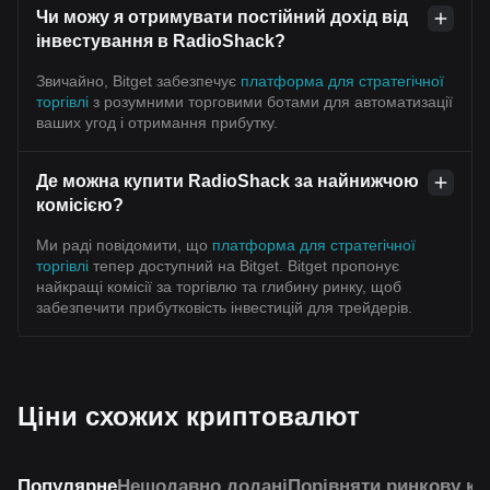
Чи можу я отримувати постійний дохід від
інвестування в RadioShack?
Звичайно, Bitget забезпечує
платформа для стратегічної
торгівлі
з розумними торговими ботами для автоматизації
ваших угод і отримання прибутку.
Де можна купити RadioShack за найнижчою
комісією?
Ми раді повідомити, що
платформа для стратегічної
торгівлі
тепер доступний на Bitget. Bitget пропонує
найкращі комісії за торгівлю та глибину ринку, щоб
забезпечити прибутковість інвестицій для трейдерів.
Ціни схожих криптовалют
Популярне
Нещодавно додані
Порівняти ринкову ка