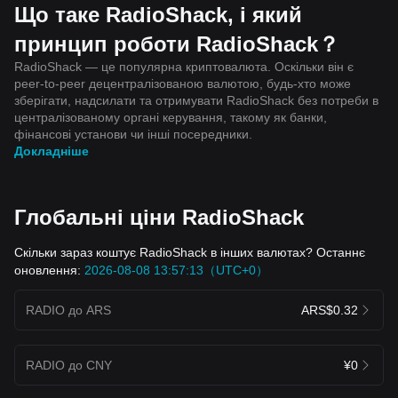
Що таке RadioShack, і який
принцип роботи RadioShack？
RadioShack — це популярна криптовалюта. Оскільки він є
peer-to-peer децентралізованою валютою, будь-хто може
зберігати, надсилати та отримувати RadioShack без потреби в
централізованому органі керування, такому як банки,
фінансові установи чи інші посередники.
Докладніше
Глобальні ціни RadioShack
Скільки зараз коштує RadioShack в інших валютах? Останнє
оновлення:
2026-08-08 13:57:13（UTC+0）
RADIO до ARS
ARS$0.32
RADIO до CNY
¥0