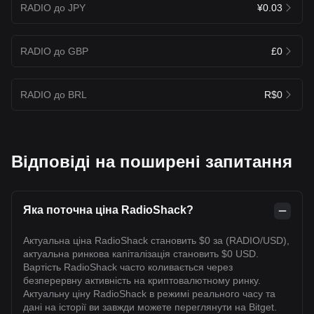
RADIO до JPY
¥0.03
RADIO до GBP
£0
RADIO до BRL
R$0
Відповіді на поширені запитання
Яка поточна ціна RadioShack?
Актуальна ціна RadioShack становить $0 за (RADIO/USD),
актуальна ринкова капіталізація становить $0 USD.
Вартість RadioShack часто коливається через
безперервну активність на криптовалютному ринку.
Актуальну ціну RadioShack в режимі реального часу та
дані на історії ви завжди можете переглянути на Bitget.