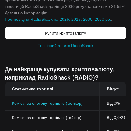
прогнозованої вартості на цей рік, сукупна дохідність
інвестицій RadioShack до кінця 2030 року становитиме 21.55%.
Детальна інформація:
Прогноз ціни RadioShack на 2026, 2027, 2030–2050 рр.
.
Купити криптовалюту
Технічний аналіз RadioShack
Де найкраще купувати криптовалюту,
наприклад RadioShack (RADIO)?
Статистика торгівлі
Bitget
Комісія за спотову торгівлю (мейкер)
Від 0%
Комісія за спотову торгівлю (тейкер)
Від 0,03% (