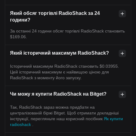
Який обсяг торгівлі RadioShack за 24
години?
За останні 24 години обсяг торгівлі RadioShack становить
$169.06.
Який історичний максимум RadioShack?
Історичний максимум RadioShack становить $0.03955.
Цей історичний максимум є найвищою ціною для
RadioShack з моменту його запуску.
Чи можу я купити RadioShack на Bitget?
Так, RadioShack зараз можна придбати на
централізованій біржі Bitget. Щоб отримати докладніші
інструкції, перегляньте наш корисний посібник
Як купити
radioshack
.