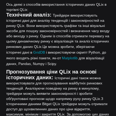
Ось деякі з способів використання історичних даних QLix в
торгівлі QLix:
Технічний аналіз:
Трейдери використовують
історичні дані для аналізу тенденцій і закономірностей на
ринку QLix. Вони використовують графіки та інші візуальні
засоби для пошуку закономірностей і визначення часу входу
або виходу з ринку. Одним із способів отримати перевагу на
цьому динамічному ринку є візуалізація та аналіз історичних
ринкових даних QLix.
Це можна зробити, зберігаючи
історичні дані в
GridDB
і використовуючи скрипт Python, до
якого входять різні пакети, як-от
Matplotlib
для візуалізації
даних, Pandas, Numpy і Scipy.
Прогнозування ціни QLix на основі
історичних даних:
Історичні дані також можна
використовувати для прогнозування майбутніх ринкових
тенденцій. Аналізуючи поведінку на ринку в минулому,
трейдери можуть виявити закономірності і зробити
обґрунтовані прогнози щодо напрямку руху ринку QLix.
З
історичними даними Bitget QLix трейдери можуть отримати
доступ до щохвилинних даних про ціни відкриття,
максимум, мінімум і закриття QLix. За допомогою цих даних