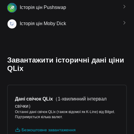
Історія цін Pushswap
Історія цін Moby Dick
Завантажити історичні дані ціни
QLix
Дані свічок QLix
（
1-хвилинний інтервал
свічки
）
Останні дані свічок QLix (також відомої як K-Line) від Bitget.
Підтримується кілька валют.
Безкоштовне завантаження