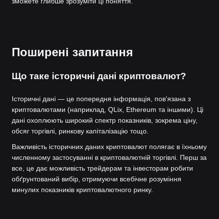
зможете глибше зрозуміти ці поняття.
Поширені запитання
Що таке історичні дані криптовалют?
Історичні дані — це попередня інформація, пов'язана з
криптовалютами (наприклад, QLix, Ethereum та іншими). Ці
дані охоплюють широкий спектр показників, зокрема ціну,
обсяг торгівлі, ринкову капіталізацію тощо.
Важливість історичних даних криптовалют полягає в їхньому
численному застосуванні в криптовалютній торгівлі. Перш за
все, це дає можливість трейдерам та інвесторам робити
обґрунтований вибір, отримуючи всебічне розуміння
минулих показників криптовалютного ринку.