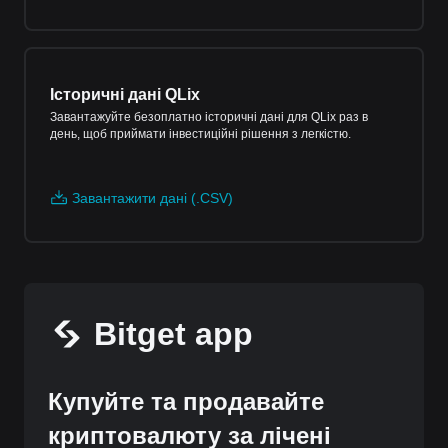
Історичні дані QLix
Завантажуйте безоплатно історичні дані для QLix раз в
день, щоб приймати інвестиційні рішення з легкістю.
Завантажити дані (.CSV)
Bitget app
Купуйте та продавайте
криптовалюту за лічені