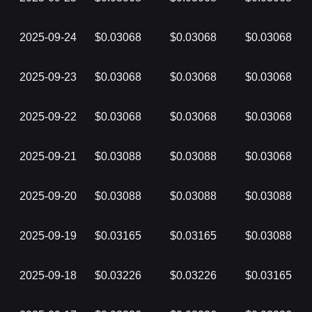
2025-09-24
$0.03068
$0.03068
$0.03068
2025-09-23
$0.03068
$0.03068
$0.03068
2025-09-22
$0.03068
$0.03068
$0.03068
2025-09-21
$0.03088
$0.03088
$0.03068
2025-09-20
$0.03088
$0.03088
$0.03088
2025-09-19
$0.03165
$0.03165
$0.03088
2025-09-18
$0.03226
$0.03226
$0.03165