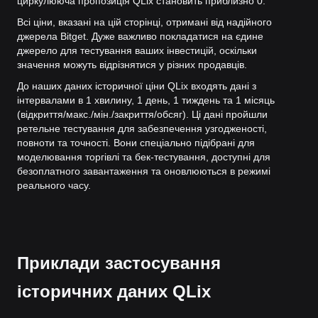
циркулююча пропозиція QLix становить приблизно 0.
Всі ціни, вказані на цій сторінці, отримані від надійного
джерела Bitget. Дуже важливо покладатися на єдине
джерело для тестування ваших інвестицій, оскільки
значення можуть відрізнятися у різних продавців.
До наших даних історичної ціни QLix входять дані з
інтервалами в 1 хвилину, 1 день, 1 тиждень та 1 місяць
(відкриття/макс./мін./закриття/обсяг). Ці дані пройшли
ретельне тестування для забезпечення узгодженості,
повноти та точності. Вони спеціально підібрані для
моделювання торгівлі та бек-тестування, доступні для
безоплатного завантаження та оновлюються в режимі
реального часу.
Приклади застосування
історичних даних QLix