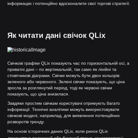
інформацію і потенційно вдосконалити свої торгові стратегії.
Як читати дані свічок QLix
Свічкові графіки QLix показують час по горизонтальній осі, а
приватні дані – по вертикальній, так само як лінійні та
стовпчикові діаграми. Свічки можуть бути двох кольорів:
зеленого або червоного. Зелені свічки показують, що ціна
зросла за розглянутий період, тоді як червоні свічки
показують, що ціна знизилася.
Завдяки простим свічкам користувачі отримують багато
інформації. Технічні аналітики можуть використовувати
свічкові моделі, наприклад, для виявлення потенційних
розворотів тренду.
На основі історичних даних QLix, коли ринок QLix