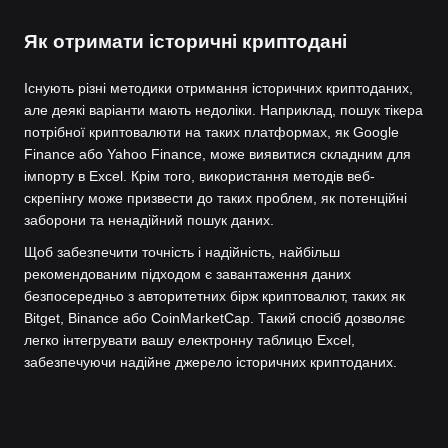
Як отримати історичні криптодані
Існують різні методики отримання історичних криптоданих,
але деякі варіанти мають недоліки. Наприклад, пошук тікера
потрібної криптовалюти на таких платформах, як Google
Finance або Yahoo Finance, може виявитися складним для
імпорту в Excel. Крім того, використання методів веб-
скрепінгу може призвести до таких проблем, як потенційні
заборони та ненадійний пошук даних.
Щоб забезпечити точність і надійність, найбільш
рекомендованим підходом є завантаження даних
безпосередньо з авторитетних бірж криптовалют, таких як
Bitget, Binance або CoinMarketCap. Такий спосіб дозволяє
легко інтегрувати вашу електронну таблицю Excel,
забезпечуючи надійне джерело історичних криптоданих.