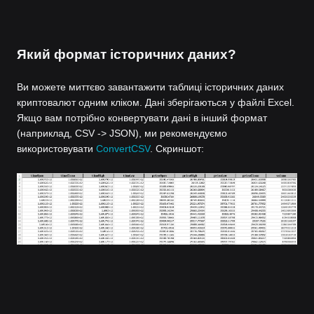
Який формат історичних даних?
Ви можете миттєво завантажити таблиці історичних даних
криптовалют одним кліком. Дані зберігаються у файлі Excel.
Якщо вам потрібно конвертувати дані в інший формат
(наприклад, CSV -> JSON), ми рекомендуємо
використовувати
ConvertCSV
. Скриншот: