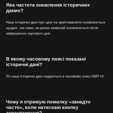
Яка частота оновлення історичних
даних?
Наші історичні дані про ціни на криптовалюти оновлюються
щодня, так само, як ринки зазвичай оновлюються після
завершення торгового дня.
В якому часовому поясі показані
історичні дані?
Усі наші історичні дані надаються в часовому поясі GMT+0.
Чому я отримую помилку «занадто
часто», коли натискаю кнопку
завантаження?