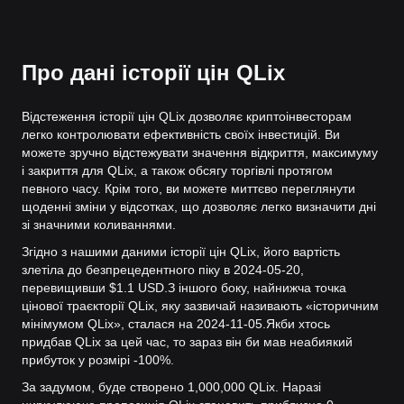
Про дані історії цін QLix
Відстеження історії цін QLix дозволяє криптоінвесторам
легко контролювати ефективність своїх інвестицій. Ви
можете зручно відстежувати значення відкриття, максимуму
і закриття для QLix, а також обсягу торгівлі протягом
певного часу. Крім того, ви можете миттєво переглянути
щоденні зміни у відсотках, що дозволяє легко визначити дні
зі значними коливаннями.
Згідно з нашими даними історії цін QLix, його вартість
злетіла до безпрецедентного піку в 2024-05-20,
перевищивши $1.1 USD.
З іншого боку, найнижча точка
цінової траєкторії QLix, яку зазвичай називають «історичним
мінімумом QLix», сталася на 2024-11-05.
Якби хтось
придбав QLix за цей час, то зараз він би мав неабиякий
прибуток у розмірі -100%.
За задумом, буде створено 1,000,000 QLix. Наразі