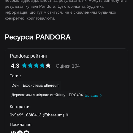
несемо відповідальності за результати, які можуть виникнути в
результаті купівлі Pandora. Ця сторінка та будь-яка
інформація, що тут міститься, не є схваленням будь-якої
конкретної криптовалюти.
Ресурси PANDORA
Pandora: рейтинг
4.3
Оцінки 104
Теги
：
DeFi
Екосистема Ethereum
Деривативи ліквідного стейкінгу
ERC404
Більше
Контракти
:
0x9e9f
...
68f0413
(
Ethereum
)
Посилання
: