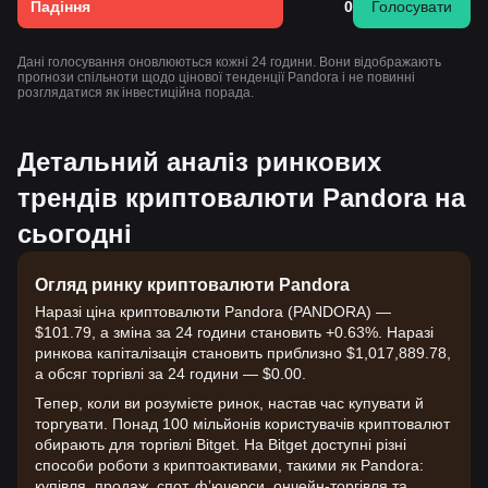
Падіння
0
Голосувати
Дані голосування оновлюються кожні 24 години. Вони відображають
прогнози спільноти щодо цінової тенденції Pandora і не повинні
розглядатися як інвестиційна порада.
Детальний аналіз ринкових
трендів криптовалюти Pandora на
сьогодні
Огляд ринку криптовалюти Pandora
Наразі ціна криптовалюти Pandora (PANDORA) —
$101.79, а зміна за 24 години становить +0.63%. Наразі
ринкова капіталізація становить приблизно $1,017,889.78,
а обсяг торгівлі за 24 години — $0.00.
Тепер, коли ви розумієте ринок, настав час купувати й
торгувати. Понад 100 мільйонів користувачів криптовалют
обирають для торгівлі Bitget. На Bitget доступні різні
способи роботи з криптоактивами, такими як Pandora:
купівля, продаж, спот, ф’ючерси, ончейн-торгівля та