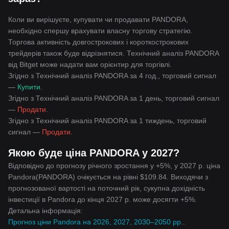
Коли ви вирішуєте, купувати чи продавати PANDORA,
необхідно спершу врахувати власну торгову стратегію.
Торгова активність довгострокових і короткострокових
трейдерів також буде відрізнятися. Технічний аналіз PANDORA
від Bitget може надати вам орієнтир для торгівлі.
Згідно з Технічний аналіз PANDORA за 4 год., торговий сигнал
—
Купити
.
Згідно з Технічний аналіз PANDORA за 1 день, торговий сигнал
—
Продати
.
Згідно з Технічний аналіз PANDORA за 1 тиждень, торговий
сигнал —
Продати
.
Якою буде ціна PANDORA у 2027?
Відповідно до прогнозу річного зростання у +5%, у 2027 р. ціна
Pandora(PANDORA) очікується на рівні $109.84. Виходячи з
прогнозованої вартості на поточний рік, сукупна дохідність
інвестиції в Pandora до кінця 2027 р. може досягти +5%.
Детальна інформація:
Прогноз ціни Pandora на 2026, 2027, 2030–2050 рр.
.