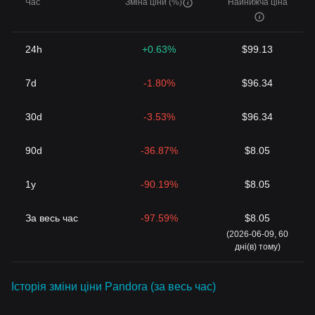
Час
Зміна ціни (%)
Найнижча ціна
24h
+0.63%
$99.13
7d
-1.80%
$96.34
30d
-3.53%
$96.34
90d
-36.87%
$8.05
1y
-90.19%
$8.05
За весь час
-97.59%
$8.05
(2026-06-09, 60
дні(в) тому)
Історія зміни ціни Pandora (за весь час)