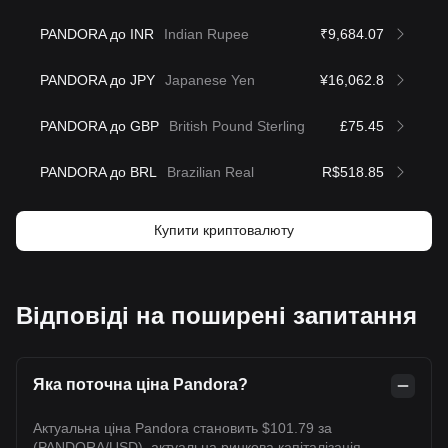
PANDORA до INR
Indian Rupee
₹9,684.07
PANDORA до JPY
Japanese Yen
¥16,062.8
PANDORA до GBP
British Pound Sterling
£75.45
PANDORA до BRL
Brazilian Real
R$518.85
Купити криптовалюту
Відповіді на поширені запитання
Яка поточна ціна Pandora?
Актуальна ціна Pandora становить $101.79 за
(PANDORA/USD), актуальна ринкова капіталізація