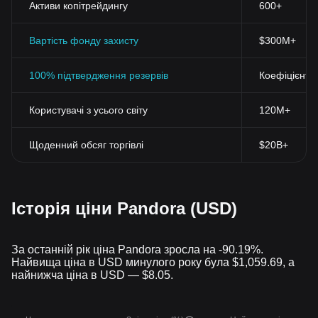
Активи копітрейдингу
600+
Вартість фонду захисту
$300M+
100% підтвердження резервів
Коефіцієнт 
Користувачі з усього світу
120M+
Щоденний обсяг торгівлі
$20B+
Історія ціни Pandora (USD)
За останній рік ціна Pandora зросла на -90.19%.
Найвища ціна в USD минулого року була $1,059.69, а
найнижча ціна в USD — $8.05.