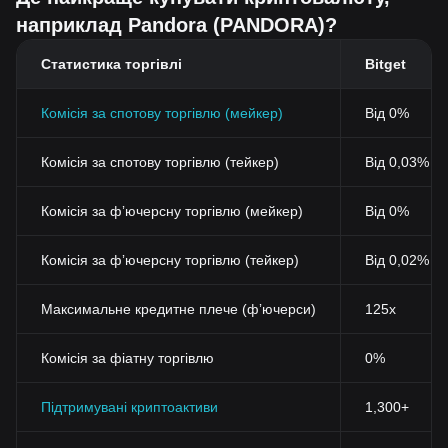
наприклад Pandora (PANDORA)?
Статистика торгівлі
Bitget
Комісія за спотову торгівлю (мейкер)
Від 0%
Комісія за спотову торгівлю (тейкер)
Від 0,03% (
Комісія за фʼючерсну торгівлю (мейкер)
Від 0%
Комісія за фʼючерсну торгівлю (тейкер)
Від 0,02%
Максимальне кредитне плече (фʼючерси)
125x
Комісія за фіатну торгівлю
0%
Підтримувані криптоактиви
1,300+