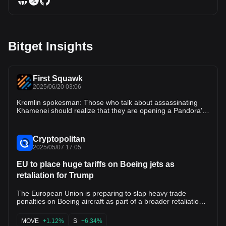
Bitget Insights
First Squawk
2025/06/20 03:06
Kremlin spokesman: Those who talk about assassinating
Khamenei should realize that they are opening a Pandora's
box.
Cryptopolitan
2025/05/07 17:05
EU to place huge tariffs on Boeing jets as
retaliation for Trump
The European Union is preparing to slap heavy trade
penalties on Boeing aircraft as part of a broader retaliation
strategy if current talks with Donald Trump’s White House
fail. Brussels will propose new duties targeting American
MOVE
+1.12%
S
+6.34%
civilian jets and other major exports, escalating a tariff war