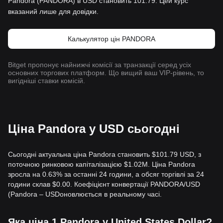
Pandora (PANDORA) в USD становить 101.79. Цей курс
вказаний лише для довідки.
Калькулятор цін PANDORA
Bitget пропонує найнижчі комісії за транзакції серед усіх
основних торгових платформ. Що вищий ваш VIP-рівень, то
вигідніші ставки комісій.
Ціна Pandora у USD сьогодні
Сьогодні актуальна ціна Pandora становить $101.79 USD, з
поточною ринковою капіталізацією $1.02M. Ціна Pandora
зросла на 0.63% за останні 24 години, а обсяг торгівлі за 24
години склав $0.00. Коефіцієнт конвертації PANDORA/USD
(Pandora – USDоновлюється в реальному часі.
Яка ціна 1 Pandora у United States Dollar?