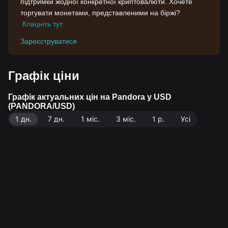
підтримки жодної конкретної криптовалюти. Хочете
торгувати монетами, представленими на біржі?
Клацніть тут
Зареєструватися
Графік ціни
Графік актуальних цін на Pandora у USD
(PANDORA/USD)
1 дн.
7 дн.
1 міс.
3 міс.
1 р.
Усі