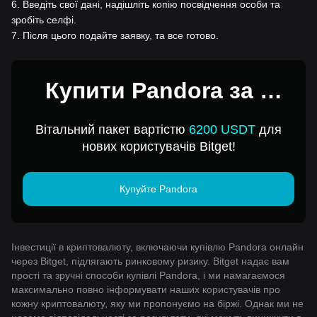
6
.
Введіть свої дані, надішліть копію посвідчення особи та
зробіть селфі.
7
.
Після цього подайте заявку, та все готово.
Купити Pandora за 1
USD
Вітальний пакет вартістю
6200 USDT
для
нових користувачів Bitget!
Купуйте Pandora
Інвестиції в криптовалюту, включаючи купівлю Pandora онлайн
через Bitget, підлягають ринковому ризику. Bitget надає вам
прості та зручні способи купівлі Pandora, і ми намагаємося
максимально повно інформувати наших користувачів про
кожну криптовалюту, яку ми пропонуємо на біржі. Однак ми не