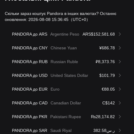
Скільки зараз коштує Pandora в інших валютах? Останнє
оновлення: 2026-08-08 15:36:45
（UTC+0）
PANDORA до ARS
Argentine Peso
ARS$152,581.68
PANDORA до CNY
Chinese Yuan
¥686.78
PANDORA до RUB
Russian Ruble
₽8,373.76
PANDORA до USD
United States Dollar
$101.79
PANDORA до EUR
Euro
€88.05
PANDORA до CAD
Canadian Dollar
C$142
PANDORA до PKR
Pakistani Rupee
₨28,174.82
PANDORA до SAR
Saudi Riyal
ر.س382.58