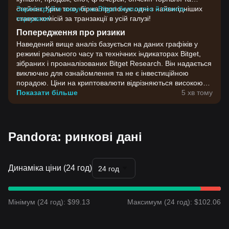
стейкінг. Крім того, біржа пропонує одні з найвигідніших
Зареєструйте акаунт на Bitget безплатно й почніть
ставок комісій за транзакції в усій галузі!
торгувати!
Попередження про ризики
Наведений вище аналіз базується на даних графіків у
режимі реального часу та технічних індикаторах Bitget,
зібраних і проаналізованих Bitget Research. Він надається
виключно для ознайомлення та не є інвестиційною
порадою. Ціни на криптовалюти відрізняються високою
волатильністю. Приймайте інвестиційні рішення,
Показати більше
5 хв тому
враховуючи власну готовність до ризику.
Pandora: ринкові дані
Динаміка ціни (24 год)
24 год
Мінімум (24 год): $99.13
Максимум (24 год): $102.06