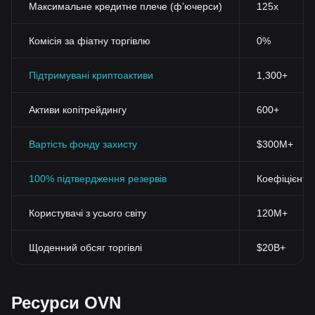
Максимальне кредитне плече (фʼючерси)
125x
Комісія за фіатну торгівлю
0%
Підтримувані криптоактиви
1,300+
Активи копітрейдингу
600+
Вартість фонду захисту
$300M+
100% підтвердження резервів
Коефіцієнт 
Користувачі з усього світу
120M+
Щоденний обсяг торгівлі
$20B+
Ресурси OVN