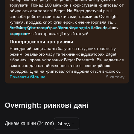
торгувати. Понад 100 мільйонів користувачів криптовалют
обирають для торгівлі Bitget. На Bitget доступні різні
способи роботи з криптоактивами, такими як Overnight:
купівля, продаж, спот, ф’ючерси, ончейн-торгівля та
стейкінг. Крім того, біржа пропонує одні з найвигідніших
Зареєструйте акаунт на Bitget безплатно й почніть
ставок комісій за транзакції в усій галузі!
торгувати!
Попередження про ризики
Наведений вище аналіз базується на даних графіків у
режимі реального часу та технічних індикаторах Bitget,
зібраних і проаналізованих Bitget Research. Він надається
виключно для ознайомлення та не є інвестиційною
порадою. Ціни на криптовалюти відрізняються високою
волатильністю. Приймайте інвестиційні рішення,
Показати більше
5 хв тому
враховуючи власну готовність до ризику.
Overnight: ринкові дані
Динаміка ціни (24 год)
24 год