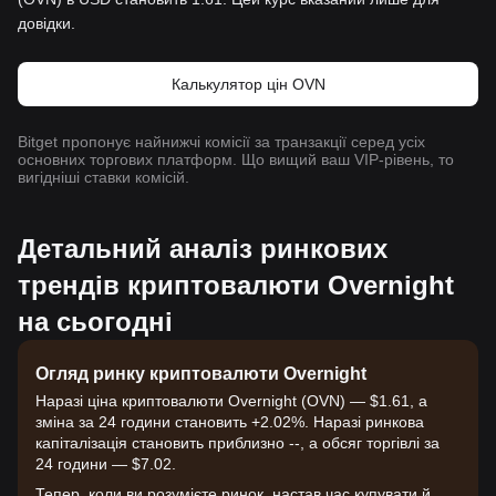
довідки.
Калькулятор цін OVN
Bitget пропонує найнижчі комісії за транзакції серед усіх
основних торгових платформ. Що вищий ваш VIP-рівень, то
вигідніші ставки комісій.
Детальний аналіз ринкових
трендів криптовалюти Overnight
на сьогодні
Огляд ринку криптовалюти Overnight
Наразі ціна криптовалюти Overnight (OVN) — $1.61, а
зміна за 24 години становить +2.02%. Наразі ринкова
капіталізація становить приблизно --, а обсяг торгівлі за
24 години — $7.02.
Тепер, коли ви розумієте ринок, настав час купувати й