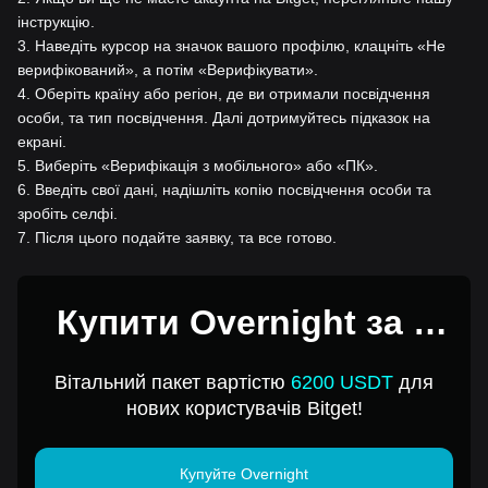
інструкцію.
3
.
Наведіть курсор на значок вашого профілю, клацніть «Не
верифікований», а потім «Верифікувати».
4
.
Оберіть країну або регіон, де ви отримали посвідчення
особи, та тип посвідчення. Далі дотримуйтесь підказок на
екрані.
5
.
Виберіть «Верифікація з мобільного» або «ПК».
6
.
Введіть свої дані, надішліть копію посвідчення особи та
зробіть селфі.
7
.
Після цього подайте заявку, та все готово.
Купити Overnight за 1
USD
Вітальний пакет вартістю
6200 USDT
для
нових користувачів Bitget!
Купуйте Overnight