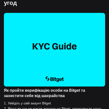
угод
Як пройти верифікацію особи на Bitget та
захистити себе від шахрайства
1
.
Увійдіть у свій акаунт Bitget.
2
.
Якщо ви ще не маєте акаунта на Bitget, перегляньте нашу