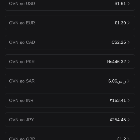
OVN до USD
$1.61
OVN до EUR
€1.39
OVN до CAD
C$2.25
OVN до PKR
₨446.32
OVN до SAR
ر.س6.06
OVN до INR
₹153.41
OVN до JPY
¥254.45
OVN до GBP
£1.2