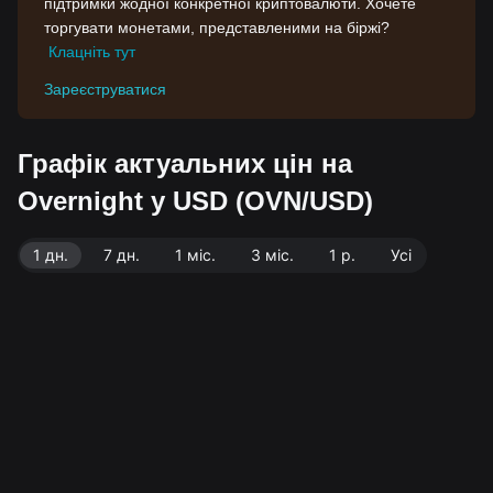
підтримки жодної конкретної криптовалюти. Хочете
торгувати монетами, представленими на біржі?
Клацніть тут
Зареєструватися
Графік актуальних цін на
Overnight у USD (OVN/USD)
1 дн.
7 дн.
1 міс.
3 міс.
1 р.
Усі