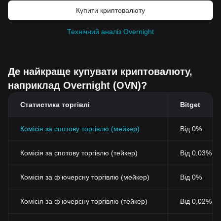
Купити криптовалюту
Технічний аналіз Overnight
Де найкраще купувати криптовалюту,
наприклад Overnight (OVN)?
Статистика торгівлі
Bitget
Комісія за спотову торгівлю (мейкер)
Від 0%
Комісія за спотову торгівлю (тейкер)
Від 0,03% (
Комісія за фʼючерсну торгівлю (мейкер)
Від 0%
Комісія за фʼючерсну торгівлю (тейкер)
Від 0,02%