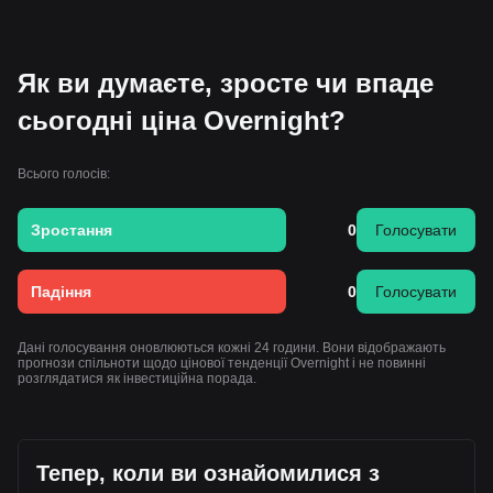
Як ви думаєте, зросте чи впаде
сьогодні ціна Overnight?
Всього голосів:
Зростання
0
Голосувати
Падіння
0
Голосувати
Дані голосування оновлюються кожні 24 години. Вони відображають
прогнози спільноти щодо цінової тенденції Overnight і не повинні
розглядатися як інвестиційна порада.
Тепер, коли ви ознайомилися з