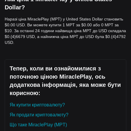
Dollar?
Наразі ціна MiraclePlay (MPT) у United States Dollar становить
$0.00 USD. Ви можете купити 1 MPT за $0.00 або 0 MPT за
$10. За останні 24 години найвища ціна MPT до USD складала
$0.{​4}6679 USD, а найнижча ціна MPT до USD була $0.{​4}4792
USD.
Тепер, коли ви ознайомилися з
поточною ціною MiraclePlay, ось
додаткова інформація, яка може бути
корисною:
Як купити криптовалюту?
Як продати криптовалюту?
Що таке MiraclePlay (MPT)