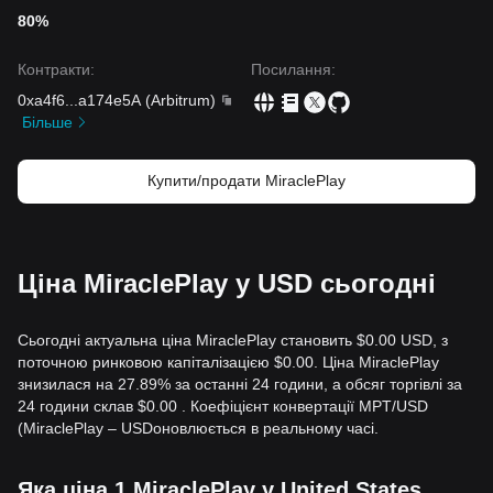
80%
Контракти
:
Посилання
:
0xa4f6
...
a174e5A
(
Arbitrum
)
Більше
Купити/продати MiraclePlay
Ціна MiraclePlay у USD сьогодні
Сьогодні актуальна ціна MiraclePlay становить $0.00 USD, з
поточною ринковою капіталізацією $0.00. Ціна MiraclePlay
знизилася на 27.89% за останні 24 години, а обсяг торгівлі за
24 години склав $0.00 . Коефіцієнт конвертації MPT/USD
(MiraclePlay – USDоновлюється в реальному часі.
Яка ціна 1 MiraclePlay у United States