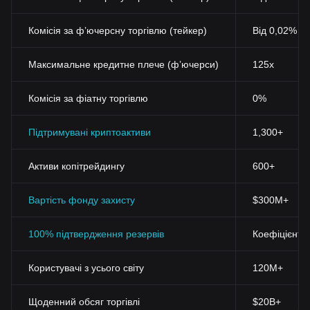
Комісія за фʼючерсну торгівлю (тейкер)
Від 0,02%
Максимальне кредитне плече (фʼючерси)
125x
Комісія за фіатну торгівлю
0%
Підтримувані криптоактиви
1,300+
Активи копітрейдингу
600+
Вартість фонду захисту
$300M+
100% підтвердження резервів
Коефіцієнт 
Користувачі з усього світу
120M+
Щоденний обсяг торгівлі
$20B+