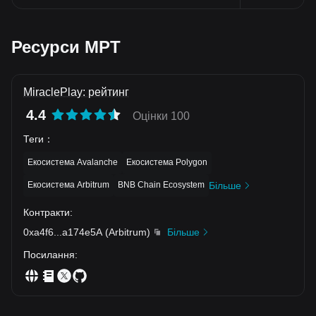
Ресурси MPT
MiraclePlay: рейтинг
4.4
Оцінки 100
Теги
：
Екосистема Avalanche
Екосистема Polygon
Екосистема Arbitrum
BNB Chain Ecosystem
Більше
Контракти
:
0xa4f6
...
a174e5A
(
Arbitrum
)
Більше
Посилання
: