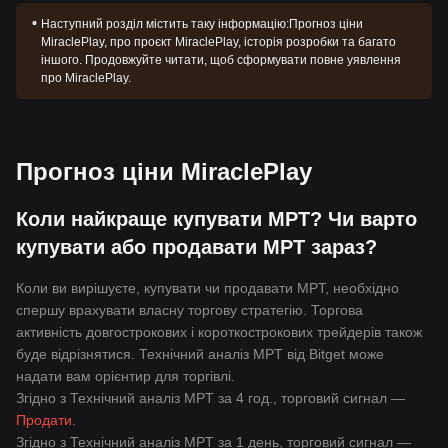
Наступний розділ містить таку інформацію:
Прогноз ціни
MiraclePlay, про проєкт MiraclePlay, історія розробки та багато
іншого. Продовжуйте читати, щоб сформувати повне уявлення
про MiraclePlay.
Прогноз ціни MiraclePlay
Коли найкраще купувати MPT? Чи варто
купувати або продавати MPT зараз?
Коли ви вирішуєте, купувати чи продавати MPT, необхідно
спершу врахувати власну торгову стратегію. Торгова
активність довгострокових і короткострокових трейдерів також
буде відрізнятися. Технічний аналіз MPT від Bitget може
надати вам орієнтир для торгівлі.
Згідно з Технічний аналіз MPT за 4 год., торговий сигнал —
Продати
.
Згідно з Технічний аналіз MPT за 1 день, торговий сигнал —