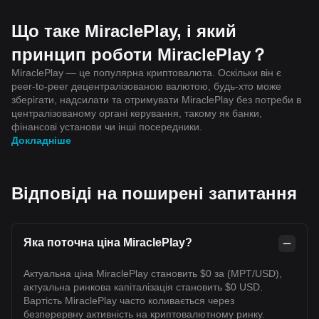
Що таке MiraclePlay, і який
принцип роботи MiraclePlay？
MiraclePlay — це популярна криптовалюта. Оскільки він є
peer-to-peer децентралізованою валютою, будь-хто може
зберігати, надсилати та отримувати MiraclePlay без потреби в
централізованому органі керування, такому як банки,
фінансові установи чи інші посередники.
Докладніше
Відповіді на поширені запитання
Яка поточна ціна MiraclePlay?
Актуальна ціна MiraclePlay становить $0 за (MPT/USD),
актуальна ринкова капіталізація становить $0 USD.
Вартість MiraclePlay часто коливається через
безперервну активність на криптовалютному ринку.