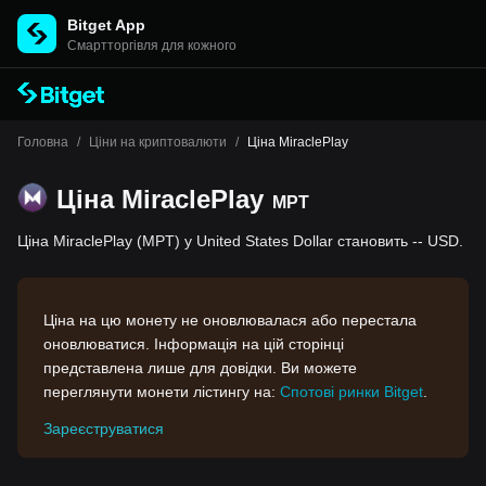
Bitget App
Cмартторгівля для кожного
Головна
/
Ціни на криптовалюти
/
Ціна MiraclePlay
Ціна MiraclePlay
MPT
Ціна MiraclePlay (MPT) у United States Dollar становить -- USD.
Ціна на цю монету не оновлювалася або перестала
оновлюватися. Інформація на цій сторінці
представлена лише для довідки. Ви можете
переглянути монети лістингу на:
Спотові ринки Bitget
.
Зареєструватися