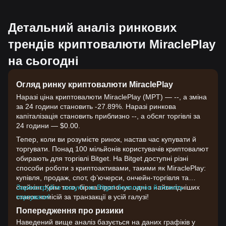
Детальний аналіз ринкових
трендів криптовалюти MiraclePlay
на сьогодні
Огляд ринку криптовалюти MiraclePlay
Наразі ціна криптовалюти MiraclePlay (MPT) — --, а зміна
за 24 години становить -27.89%. Наразі ринкова
капіталізація становить приблизно --, а обсяг торгівлі за
24 години — $0.00.
Тепер, коли ви розумієте ринок, настав час купувати й
торгувати. Понад 100 мільйонів користувачів криптовалют
обирають для торгівлі Bitget. На Bitget доступні різні
способи роботи з криптоактивами, такими як MiraclePlay:
купівля, продаж, спот, ф’ючерси, ончейн-торгівля та
стейкінг. Крім того, біржа пропонує одні з найвигідніших
Зареєструйте акаунт на Bitget безплатно й почніть
ставок комісій за транзакції в усій галузі!
торгувати!
Попередження про ризики
Наведений вище аналіз базується на даних графіків у