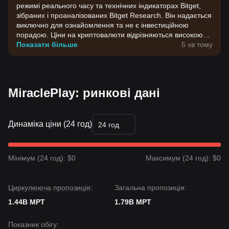
режимі реального часу та технічних індикаторах Bitget,
зібраних і проаналізованих Bitget Research. Він надається
виключно для ознайомлення та не є інвестиційною
порадою. Ціни на криптовалюти відрізняються високою
волатильністю. Приймайте інвестиційні рішення,
Показати більше
5 хв тому
враховуючи власну готовність до ризику.
MiraclePlay: ринкові дані
Динаміка ціни (24 год)
24 год
Мінімум (24 год): $0
Максимум (24 год): $0
Циркулююча пропозиція:
Загальна пропозиція:
1.44B MPT
1.79B MPT
Показник обігу: