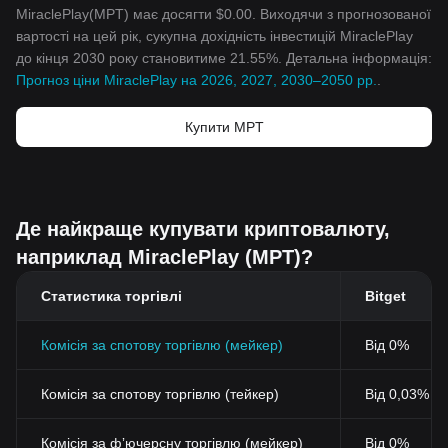
MiraclePlay(MPT) має досягти $0.00. Виходячи з прогнозованої
вартості на цей рік, сукупна дохідність інвестицій MiraclePlay
до кінця 2030 року становитиме 21.55%. Детальна інформація:
Прогноз ціни MiraclePlay на 2026, 2027, 2030–2050 рр.
.
Купити MPT
Де найкраще купувати криптовалюту,
наприклад MiraclePlay (MPT)?
Статистика торгівлі
Bitget
Комісія за спотову торгівлю (мейкер)
Від 0%
Комісія за спотову торгівлю (тейкер)
Від 0,03% (
Комісія за фʼючерсну торгівлю (мейкер)
Від 0%