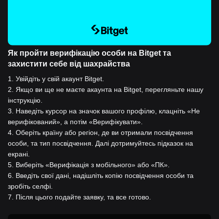
Як пройти верифікацію особи на Bitget та
захистити себе від шахрайства
1
.
Увійдіть у свій акаунт Bitget.
2
.
Якщо ви ще не маєте акаунта на Bitget, перегляньте нашу
інструкцію.
3
.
Наведіть курсор на значок вашого профілю, клацніть «Не
верифікований», а потім «Верифікувати».
4
.
Оберіть країну або регіон, де ви отримали посвідчення
особи, та тип посвідчення. Далі дотримуйтесь підказок на
екрані.
5
.
Виберіть «Верифікація з мобільного» або «ПК».
6
.
Введіть свої дані, надішліть копію посвідчення особи та
зробіть селфі.
7
.
Після цього подайте заявку, та все готово.