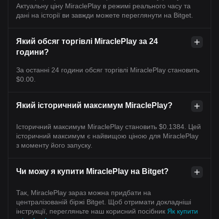
Актуальну ціну MiraclePlay в режимі реального часу та
дані на історії ви завжди можете переглянути на Bitget.
Який обсяг торгівлі MiraclePlay за 24
години?
За останні 24 години обсяг торгівлі MiraclePlay становить
$0.00.
Який історичний максимум MiraclePlay?
Історичний максимум MiraclePlay становить $0.1384. Цей
історичний максимум є найвищою ціною для MiraclePlay
з моменту його запуску.
Чи можу я купити MiraclePlay на Bitget?
Так, MiraclePlay зараз можна придбати на
централізованій біржі Bitget. Щоб отримати докладніші
інструкції, перегляньте наш корисний посібник
Як купити