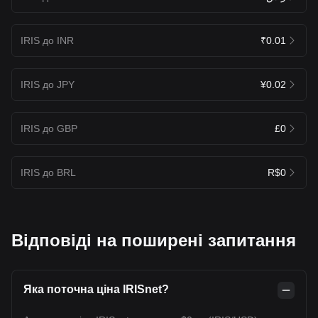
IRIS до INR
₹0.01
IRIS до JPY
¥0.02
IRIS до GBP
£0
IRIS до BRL
R$0
Відповіді на поширені запитання
Яка поточна ціна IRISnet?