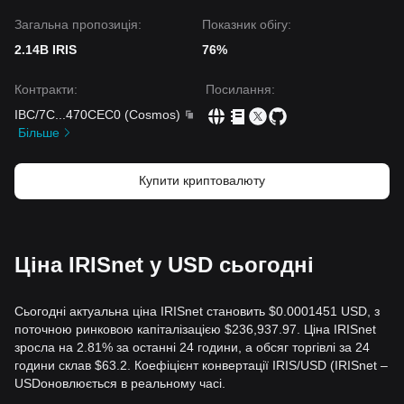
Загальна пропозиція:
Показник обігу:
2.14B IRIS
76%
Контракти
:
Посилання
:
IBC/7C
...
470CEC0
(
Cosmos
)
Більше
Купити криптовалюту
Ціна IRISnet у USD сьогодні
Сьогодні актуальна ціна IRISnet становить $0.0001451 USD, з
поточною ринковою капіталізацією $236,937.97. Ціна IRISnet
зросла на 2.81% за останні 24 години, а обсяг торгівлі за 24
години склав $63.2. Коефіцієнт конвертації IRIS/USD (IRISnet –
USDоновлюється в реальному часі.