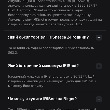
Актуальна ціна IRISnet становить $0 за (IRIS/USD),
актуальна ринкова капіталізація становить $236,937.97
USD. Вартість IRISnet часто коливається через
безперервну активність на криптовалютному ринку.
Актуальну ціну IRISnet в режимі реального часу та дані на
історії ви завжди можете переглянути на Bitget.
Який обсяг торгівлі IRISnet за 24 години?
За останні 24 години обсяг торгівлі IRISnet становить
$63.2.
Який історичний максимум IRISnet?
Історичний максимум IRISnet становить $0.3177. Цей
історичний максимум є найвищою ціною для IRISnet з
моменту його запуску.
Чи можу я купити IRISnet на Bitget?
Так, IRISnet зараз можна придбати на централізованій