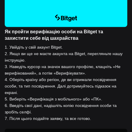
Як пройти верифікацію особи на Bitget та
захистити себе від шахрайства
1
.
Увійдіть у свій акаунт Bitget.
2
.
Якщо ви ще не маєте акаунта на Bitget, перегляньте нашу
інструкцію.
3
.
Наведіть курсор на значок вашого профілю, клацніть «Не
верифікований», а потім «Верифікувати».
4
.
Оберіть країну або регіон, де ви отримали посвідчення
особи, та тип посвідчення. Далі дотримуйтесь підказок на
екрані.
5
.
Виберіть «Верифікація з мобільного» або «ПК».
6
.
Введіть свої дані, надішліть копію посвідчення особи та
зробіть селфі.
7
.
Після цього подайте заявку, та все готово.