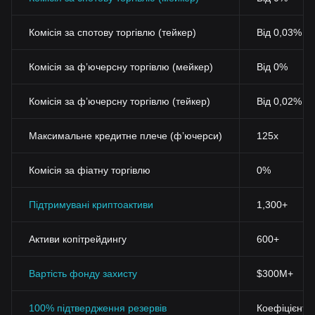
Комісія за спотову торгівлю (тейкер)
Від 0,03% (
Комісія за фʼючерсну торгівлю (мейкер)
Від 0%
Комісія за фʼючерсну торгівлю (тейкер)
Від 0,02%
Максимальне кредитне плече (фʼючерси)
125x
Комісія за фіатну торгівлю
0%
Підтримувані криптоактиви
1,300+
Активи копітрейдингу
600+
Вартість фонду захисту
$300M+
100% підтвердження резервів
Коефіцієнт 