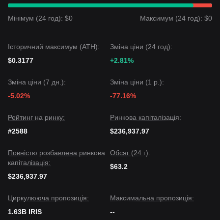
Мінімум (24 год): $0
Максимум (24 год): $0
Історичний максимум (ATH):
Зміна ціни (24 год):
$0.3177
+2.81%
Зміна ціни (7 дн.):
Зміна ціни (1 р.):
-5.02%
-77.16%
Рейтинг на ринку:
Ринкова капіталізація:
#2588
$236,937.97
Повністю розбавлена ринкова
Обсяг (24 г):
капіталізація:
$63.2
$236,937.97
Циркулююча пропозиція:
Максимальна пропозиція:
1.63B IRIS
--