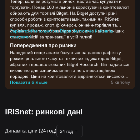
Тепер, коли ви розумієте ринок, настав час купувати й
торгувати. Понад 100 мільйонів користувачів криптовалют
обирають для торгівлі Bitget. На Bitget доступні різні
способи роботи з криптоактивами, такими як IRISnet:
купівля, продаж, спот, ф’ючерси, ончейн-торгівля та
стейкінг. Крім того, біржа пропонує одні з найвигідніших
Зареєструйте акаунт на Bitget безплатно й почніть
ставок комісій за транзакції в усій галузі!
торгувати!
Попередження про ризики
Наведений вище аналіз базується на даних графіків у
режимі реального часу та технічних індикаторах Bitget,
зібраних і проаналізованих Bitget Research. Він надається
виключно для ознайомлення та не є інвестиційною
порадою. Ціни на криптовалюти відрізняються високою
волатильністю. Приймайте інвестиційні рішення,
Показати більше
5 хв тому
враховуючи власну готовність до ризику.
IRISnet: ринкові дані
Динаміка ціни (24 год)
24 год