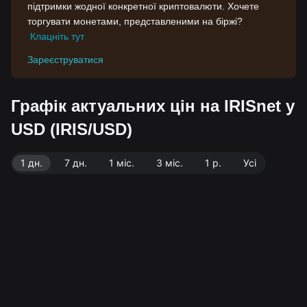
підтримки жодної конкретної криптовалюти. Хочете
торгувати монетами, представленими на біржі?
Клацніть тут
Зареєструватися
Графік актуальних цін на IRISnet у
USD (IRIS/USD)
1 дн.
7 дн.
1 міс.
3 міс.
1 р.
Усі