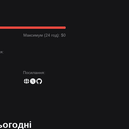
Максимум (24 год): $0
я:
Посилання
:
ьогодні