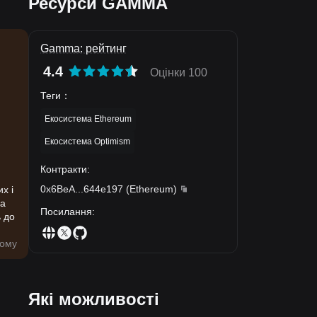
Ресурси GAMMA
Gamma: рейтинг
4.4
Оцінки 100
Теги
：
Екосистема Ethereum
Екосистема Optimism
Контракти
:
0x6BeA
...
644e197
(
Ethereum
)
х і
на
Посилання
:
ь до
тому
Які можливості