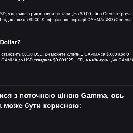
SD, з поточною ринковою капіталізацією $0.00. Ціна Gamma зросла
а 24 години склав $0.00. Коефіцієнт конвертації GAMMA/USD (Gamma 
Dollar?
r становить $0.00 USD. Ви можете купити 1 GAMMA за $0.00 або 0
на GAMMA до USD складала $0.004925 USD, а найнижча ціна GAMM
лися з поточною ціною Gamma, ось
а може бути корисною: