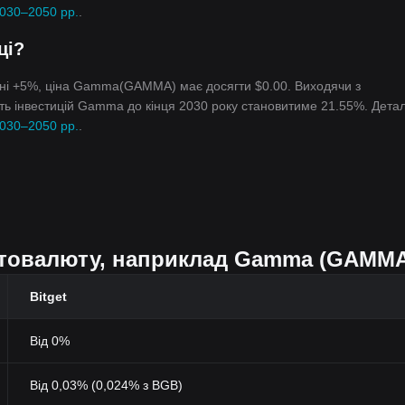
2030–2050 рр.
.
ці?
івні +5%, ціна Gamma(GAMMA) має досягти $0.00. Виходячи з
ість інвестицій Gamma до кінця 2030 року становитиме 21.55%. Дета
2030–2050 рр.
.
птовалюту, наприклад Gamma (GAMM
Bitget
Від 0%
Від 0,03% (0,024% з BGB)