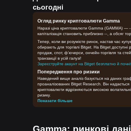
сьогодні
Огляд ринку криптовалюти Gamma
Наразі ціна криптовалюти Gamma (GAMMA) — --, 
капіталізація становить приблизно --, а обсяг тор
Тепер, коли ви розумієте ринок, настав час купу
обирають для торгівлі Bitget. На Bitget доступн
продаж, спот, ф’ючерси, ончейн-торгівля та стейк
транзакції в усій галузі!
Зареєструйте акаунт на Bitget безплатно й почні
Попередження про ризики
Наведений вище аналіз базується на даних графік
проаналізованих Bitget Research. Він надаєтьс
криптовалюти відрізняються високою волатильні
ризику.
Показати більше
Gamma: ринкові дані