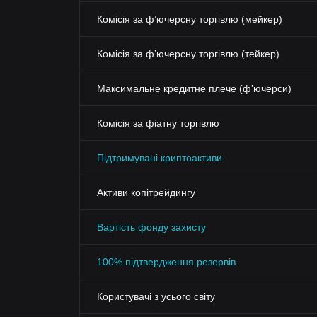
Комісія за фʼючерсну торгівлю (мейкер)
Комісія за фʼючерсну торгівлю (тейкер)
Максимальне кредитне плече (фʼючерси)
Комісія за фіатну торгівлю
Підтримувані криптоактиви
Активи копітрейдингу
Вартість фонду захисту
100% підтвердження резервів
Користувачі з усього світу