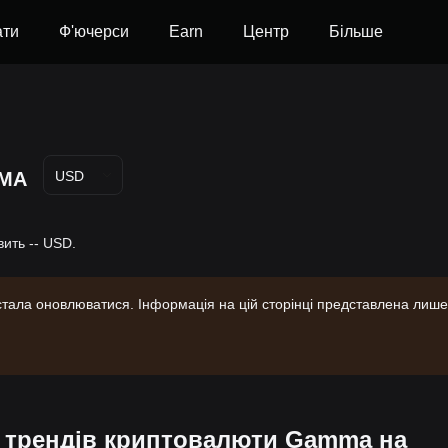
ати
Ф'ючерси
Earn
Центр
Більше
MA
USD
ить -- USD.
тала оновлюватися. Інформація на цій сторінці представлена лише
х трендів криптовалюти Gamma на