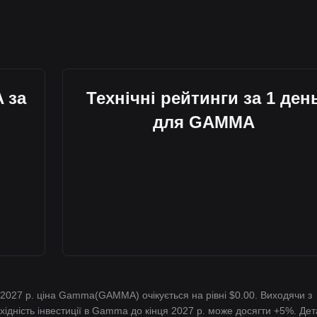
 за
Технічні рейтинги за 1 ден
для GAMMA
у 2027 р. ціна Gamma(GAMMA) очікується на рівні $0.00. Виходячи з
охідність інвестиції в Gamma до кінця 2027 р. може досягти +5%. Де