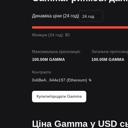
Динаміка ціни (24 год)
24 год
Мінімум (24 год): $0
Максимальна пропозиція:
Загальна пропозиці
100.00M GAMMA
100.00M GAMMA
Контракти
:
0x6BeA
...
644e197
(
Ethereum
)
Купити/продати Gamma
Ціна Gamma у USD с