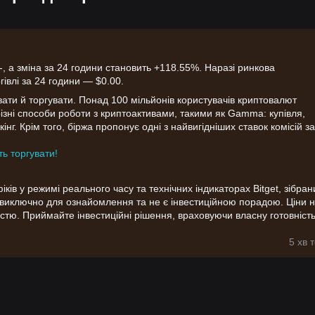
а зміна за 24 години становить +118.55%. Наразі ринкова
гівлі за 24 години — $0.00.
вати й торгувати. Понад 100 мільйонів користувачів криптовалют
і різні способи роботи з криптоактивами, такими як Gamma: купівля,
інг. Крім того, біржа пропонує одні з найвигідніших ставок комісій за
ть торгувати!
ів у режимі реального часу та технічних індикаторах Bitget, зібрани
я виключно для ознайомлення та не є інвестиційною порадою. Ціни 
стю. Приймайте інвестиційні рішення, враховуючи власну готовніст
5 хв 