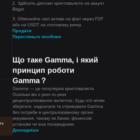
2. Здійсніть депозит криптовалюти на акаунт
Bitget.
3. Обмінюйте свої активи на фіат через P2P
або на USDT на спотовому ринку.
Продати
Перегляньте посібник
Що таке Gamma, і який
принцип роботи
Gamma？
Gamma — це популярна криптовалюта.
Оскільки він є peer-to-peer
децентралізованою валютою, будь-хто може
зберігати, надсилати та отримувати Gamma
без потреби в централізованому органі
керування, такому як банки, фінансові
те
установи чи інші посередники.
Докладніше