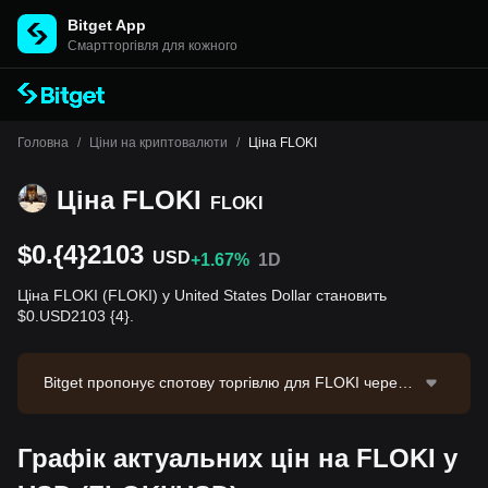
Bitget App
Cмартторгівля для кожного
Головна
/
Ціни на криптовалюти
/
Ціна FLOKI
Ціна FLOKI
FLOKI
$0.{4}2103
USD
+1.67%
1D
Ціна FLOKI (FLOKI) у United States Dollar становить
$0.USD2103 {4}.
Bitget пропонує спотову торгівлю для FLOKI через т
оргову пару FLOKI/USDT. Актуальна ціна FLOKI/US
DT становить 0.00002112, з обсягом торгівлі за 24 г
Графік актуальних цін на FLOKI у
одини $30,629.63. FLOKI має ринкову капіталізацію
$201,352,385.26 та циркулюючу пропозицію 9.58T