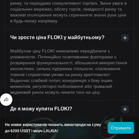
ринку, та періодами спекулятивної торгівлі. Зміни уваги в
соціальних мережах, обсягу торгів, ліквідності ринку та
важливі оголошення можуть спричиняти значні рухи ціни
в будь-якому напрямку.
Чи зросте ціна FLOKI у майбутньому?
Майбутню ціну FLOKI неможливо передбачити з
упевненістю. Потенційно позитивними факторами є
розширення функціональності, збільшення використання
екосистеми, сильна підтримка спільноти, спалювання
токенів і сприятливі умови на ринку криптовалют.
Водночас слабкий попит, конкуренція з боку інших
мемкоїнів, регуляторні побоювання або тривалий
ведмежий ринок можуть чинити тиск на ціну.
Де я можу купити FLOKI?
FLOKI може бути доступний на підтримуваних торгових
На нових користувачів чекають винагороди на суму
Отримати
платформах, зокрема на біржі Bitget, залежно від регіону
до 6200 USDT і мерч LALIGA!
користувача та поточних лістингів платформи. Перед