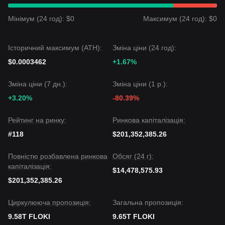
ціна, ймовірно, становитиме
$0.00002270
.
Якщо ціна впаде нижче
$0.00001980
, наступною ціллю
Мінімум (24 год): $0
Максимум (24 год): $0
може стати
$0.00001850
.
Ринковий консенсус
Загальний консенсус серед аналітиків полягає в тому, що
Історичний максимум (ATH):
Зміна ціни (24 год):
хоча FLOKI може продовжувати зазнавати волатильності
або торгуватися в діапазоні в найближчій перспективі,
$0.0003462
+1.67%
середньострокова перспектива залишається
стабільною до бичої
, за умови збереження ключового
Зміна ціни (7 дн.):
Зміна ціни (1 р.):
рівня підтримки
$0.00001980
.
+3.20%
-80.39%
Рейтинг на ринку:
Ринкова капіталізація:
#118
$201,352,385.26
Повністю розбавлена ринкова
Обсяг (24 г):
капіталізація:
$14,478,575.93
$201,352,385.26
Циркулююча пропозиція:
Загальна пропозиція:
9.58T FLOKI
9.65T FLOKI