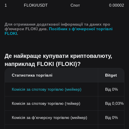
1
FLOKI/USDT
Спот
0.0000211
Для отримання додаткової інформації та даних про
ф'ючерси FLOKI див.
Посібник з фʼючерсної торгівлі
FLOKI
.
Де найкраще купувати криптовалюту,
наприклад FLOKI (FLOKI)?
Статистика торгівлі
Bitget
Комісія за спотову торгівлю (мейкер)
Від 0%
Комісія за спотову торгівлю (тейкер)
Від 0,03% (
Комісія за фʼючерсну торгівлю (мейкер)
Від 0%