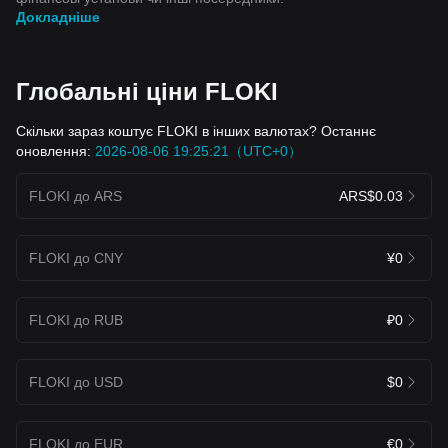
Докладніше
Глобальні ціни FLOKI
Скільки зараз коштує FLOKI в інших валютах? Останнє
оновлення:
2026-08-06 19:25:21（UTC+0）
FLOKI до ARS
ARS$0.03
FLOKI до CNY
¥0
FLOKI до RUB
₽0
FLOKI до USD
$0
FLOKI до EUR
€0