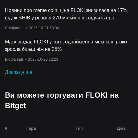
підкреслює його гіпердефляційну характеристику, підкріплену
механізмом а
втоматичного згоряння, спрямованим на
Новини про meme coin: ціна FLOKI знизилася на 17%,
підвищення попиту при зниженні пропозиції, що є
відтік SHIB у розмірі 270 мільйонів свідчить про
надважливим аспектом, над яким слід замислитися при
розробці криптопрогнозу FLOKI.
впевненість інвесторів
Coinjournal
•
2025-10-21 18:30
Оскільки FLOKI невтомно працює над створенням надійних
стратегічних альянсів і посиленн
ям своїх маркетингових
Маск згадав FLOKI у твіті, однойменна мем-коїн різко
стратегій, він твердо стоїть на позиції криптовалюти з
зросла більш ніж на 25%
перспективою може змінити фінансову сферу в найближчі
роки.
BlockBeats
•
2025-10-20 12:23
Повʼязанні статті про FLOKI
Від жартів до джекпоту: нова ера мемкоїнів на Bitget
Докладніше
Ви можете торгувати FLOKI на
Bitget
#
Пара
Тип
Ціна