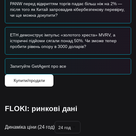
підтримки
$0.00001980
, якщо цінова діяльність
PANW перед відкриттям торгів падає більш ніж на 2% —
залишатиметься стабільною.
після того як Китай запровадив кібербезпекову перевірку,
Інвестори, що слідкують за трендом
чи ще можна докупити?
• Якщо ціна проб'є бар'єр
$0.00002113
, може
сформуватися нова бича структура.
• Наступною цільовою ціною в цьому сценарії буде
ETH демонструє імпульс «золотого хреста» MVRV, а
$0.00002270
, за якою слідуватиме
$0.00002700
.
історичні підйоми сягали понад 50%. Чи зможе тепер
Довгострокові інвестори
пробити рівень опору в 3000 доларів?
• Поки ринок залишається вище структурної підтримки
$0.00001980
, процес формування дна довгострокового
залишається недоторканим для потенційного
Запитуйте GetAgent про все
майбутнього зростання.
Зведення трендів
Купити/продати
Ринкові інсайти
З короткострокової перспективи FLOKI демонстрував
структуру
бічної консолідації
протягом останніх 7 днів,
при цьому ринковий сентимент залишався
обережно
оптимістичним
, абсорбуючи продажі.
FLOKI: ринкові дані
З точки зору середньострокового структурного аналізу,
FLOKI зараз коливається між рівнем підтримки
$0.00001980
та рівнем опору
$0.00002113
.
Динаміка ціни (24 год)
Перспективи ринку
24 год
Якщо FLOKI проб'є вище
$0.00002113
, наступна цільова