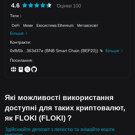
4.6
Оцінки 100
Теги
：
DeFi
Меми
Екосистема Ethereum
Метавсесвіт
Більше
Контракти
:
0xfb5b
...
363d37e
(
BNB Smart Chain (BEP20)
)
Більше
Посилання
:
Які можливості використання
доступні для таких криптовалют,
як FLOKI (FLOKI)？
Здійснюйте депозит з легкістю та знімайте кошти
миттєво