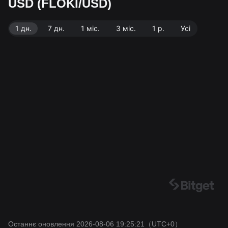
USD (FLOKI/USD)
FLOKI. Джерело даних: біржа Bitget. Останнє оновл
ення: 2026-08-06 19:25:21.
1 дн.
7 дн.
1 міс.
3 міс.
1 р.
Усі
Останнє оновлення 2026-08-06 19:25:21
（UTC+0）