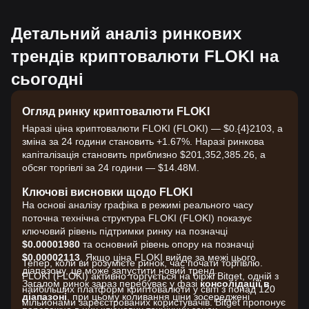
Детальний аналіз ринкових
трендів криптовалюти FLOKI на
сьогодні
Огляд ринку криптовалюти FLOKI
Наразі ціна криптовалюти FLOKI (FLOKI) — $0.{​4}2103, а
зміна за 24 години становить +1.67%. Наразі ринкова
капіталізація становить приблизно $201,352,385.26, а
обсяг торгівлі за 24 години — $14.48M.
Ключові висновки щодо FLOKI
На основі аналізу графіка в режимі реального часу
поточна технічна структура FLOKI (FLOKI) показує
ключовий рівень підтримки ринку на позначці
$0.00001980
та основний рівень опору на позначці
$0.00002113
. Якщо ціна FLOKI вийде за межі цього
Тепер, коли ви розумієте ринок, час почати торгівлю.
діапазону, це може запустити новий тренд.
FLOKI (FLOKI) активно торгується на біржі Bitget, одній з
Загалом ринок зараз перебуває у фазі
консолідації в
найбільших платформ криптовалюти у світі з понад 120
діапазоні
, при цьому коливання ціни зосереджені
мільйонами зареєстрованих користувачів. Bitget пропонує