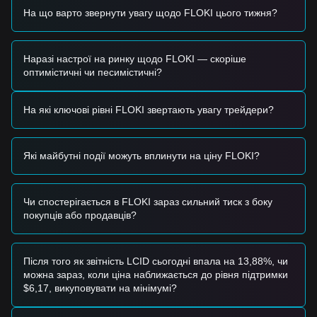
спекуляції до цінності, що базується на корисності.
На що варто звернути увагу щодо FLOKI цього тижня?
•
Сентимент сектору:
Як провідний гібрид мемів та
корисності, FLOKI залишається дуже чутливим до ширших
трендів «Memecoin Mania» та результатів пов'язаних
активів, таких як Dogecoin.
Наразі настрої на ринку щодо FLOKI — скоріше
оптимістичні чи песимістичні?
Трейдингові сигнали
Потенційна зона покупки
• Якщо ціна FLOKI наблизиться до діапазону
$0.00001980
На які ключові рівні FLOKI звертають увагу трейдери?
- $0.00002015
і покаже ознаки відскоку, може
сформуватися короткострокова можливість для покупки.
• Якщо ціна FLOKI проб'є
$0.00002113
зі значним
Які майбутні події можуть вплинути на ціну FLOKI?
обсягом, це може підтвердити початок нового тренду на
зростання.
Сценарій ризику
• Якщо ціна FLOKI впаде нижче підтримки
$0.00001980
,
Чи спостерігається в FLOKI зараз сильний тиск з боку
ринок може увійти в глибшу фазу корекції, потенційно
покупців або продавців?
тестуючи нижчі психологічні рівні.
Стратегія покупки
Консервативні інвестори
Після того як звітність LCID сьогодні впала на 13,88%, чи
• Зачекайте, поки FLOKI успішно поверне та утримається
можна зараз, коли ціна наближається до рівня підтримки
вище рівня опору
$0.00002113
, перш ніж входити в
$6,17, викуповувати на мінімумі?
позицію при повторному тестуванні.
• Або розгляньте поступове входження поблизу рівня