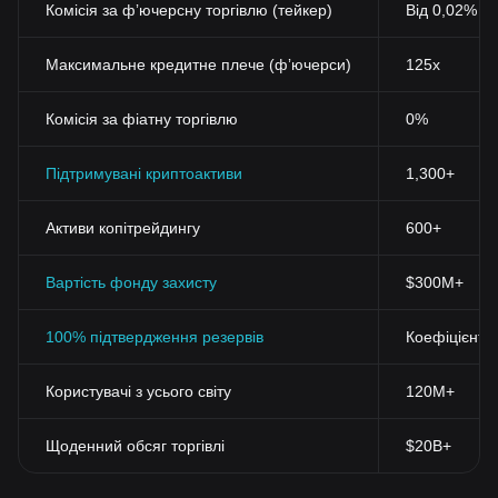
Комісія за фʼючерсну торгівлю (тейкер)
Від 0,02%
Максимальне кредитне плече (фʼючерси)
125x
Комісія за фіатну торгівлю
0%
Підтримувані криптоактиви
1,300+
Активи копітрейдингу
600+
Вартість фонду захисту
$300M+
100% підтвердження резервів
Коефіцієнт 
Користувачі з усього світу
120M+
Щоденний обсяг торгівлі
$20B+