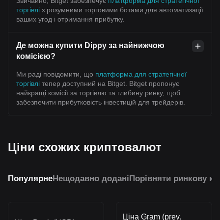
Звичайно, Bitget забезпечує
платформа для стратегічної
торгівлі
з розумними торговими ботами для автоматизації
ваших угод і отримання прибутку.
Де можна купити Dippy за найнижчою
комісією?
Ми раді повідомити, що
платформа для стратегічної
торгівлі
тепер доступний на Bitget. Bitget пропонує
найкращі комісії за торгівлю та глибину ринку, щоб
забезпечити прибутковість інвестицій для трейдерів.
Ціни схожих криптовалют
Популярне
Нещодавно додані
Порівняти ринкову ка
Ціна Gram (prev.