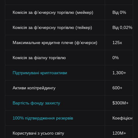
Комісія за фʼючерсну торгівлю (мейкер)
Від 0%
Комісія за фʼючерсну торгівлю (тейкер)
Від 0,02%
Максимальне кредитне плече (фʼючерси)
125x
Комісія за фіатну торгівлю
0%
Підтримувані криптоактиви
1,300+
Активи копітрейдингу
600+
Вартість фонду захисту
$300M+
100% підтвердження резервів
Коефіцієнт 
Користувачі з усього світу
120M+