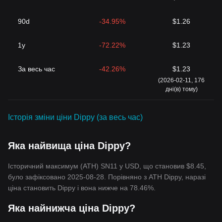
90d
-34.95%
$1.26
1y
-72.22%
$1.23
За весь час
-42.26%
$1.23
(2026-02-11, 176
дні(в) тому)
Історія зміни ціни Dippy (за весь час)
Яка найвища ціна Dippy?
Історичний максимум (ATH) SN11 у USD, що становив $8.45,
було зафіксовано 2025-08-28. Порівняно з ATH Dippy, наразі
ціна становить Dippy і вона нижче на 78.46%.
Яка найнижча ціна Dippy?