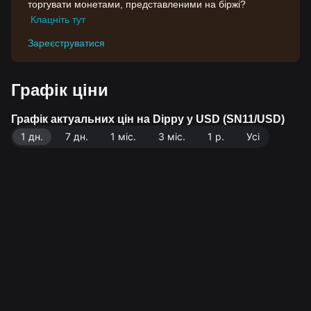
торгувати монетами, представленими на біржі?
Клацніть тут
Зареєструватися
Графік ціни
Графік актуальних цін на Dippy у USD (SN11/USD)
1 дн.
7 дн.
1 міс.
3 міс.
1 р.
Усі