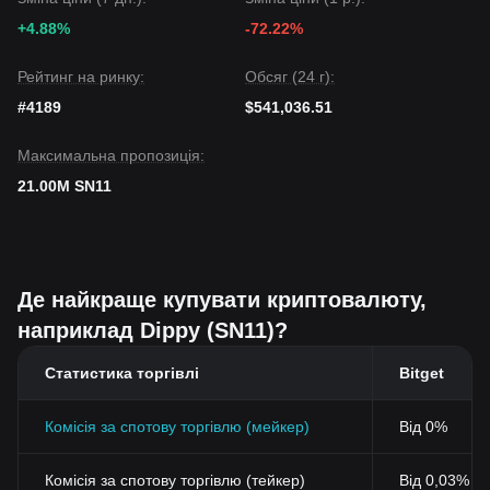
+4.88%
-72.22%
Рейтинг на ринку:
Обсяг (24 г):
#4189
$541,036.51
Максимальна пропозиція:
21.00M SN11
Де найкраще купувати криптовалюту,
наприклад Dippy (SN11)?
Статистика торгівлі
Bitget
Комісія за спотову торгівлю (мейкер)
Від 0%
Комісія за спотову торгівлю (тейкер)
Від 0,03% (