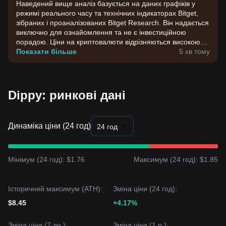
Наведений вище аналіз базується на даних графіків у
режимі реального часу та технічних індикаторах Bitget,
зібраних і проаналізованих Bitget Research. Він надається
виключно для ознайомлення та не є інвестиційною
порадою. Ціни на криптовалюти відрізняються високою
волатильністю. Приймайте інвестиційні рішення,
Показати більше
5 хв тому
враховуючи власну готовність до ризику.
Dippy: ринкові дані
Динаміка ціни (24 год)
24 год
Мінімум (24 год): $1.76
Максимум (24 год): $1.85
Історичний максимум (ATH):
Зміна ціни (24 год):
$8.45
+4.17%
Зміна ціни (7 дн.):
Зміна ціни (1 р.):