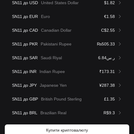
SN11 до USD
United States Dollar
$1.82
SN11 до EUR
Euro
€1.58
SN11 до CAD
Canadian Dollar
C$2.55
SN11 до PKR
Pakistani Rupee
₨505.33
SN11 до SAR
Saudi Riyal
ر.س6.84
SN11 до INR
Indian Rupee
₹173.31
SN11 до JPY
Japanese Yen
¥287.38
SN11 до GBP
British Pound Sterling
£1.35
SN11 до BRL
Brazilian Real
R$9.3
Купити криптовалюту