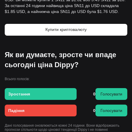
За останні 24 години найвища ціна SN11 до USD складала
$1.85 USD, а найнижча ціна SN11 до USD була $1.76 USD.
Купити криптовалюту
Як ви думаєте, зросте чи впаде
сьогодні ціна Dippy?
Всього голосів:
Зростання
0
Голосувати
Падіння
0
Голосувати
Дані голосування оновлюються кожні 24 години. Вони відображають
прогнози спільноти щодо цінової тенденції Dippy і не повинні