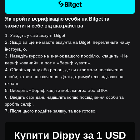
Як пройти верифікацію особи на Bitget та
захистити себе від шахрайства
1
.
Увійдіть у свій акаунт Bitget.
2
.
Якщо ви ще не маєте акаунта на Bitget, перегляньте нашу
інструкцію.
3
.
Наведіть курсор на значок вашого профілю, клацніть «Не
верифікований», а потім «Верифікувати».
4
.
Оберіть країну або регіон, де ви отримали посвідчення
особи, та тип посвідчення. Далі дотримуйтесь підказок на
екрані.
5
.
Виберіть «Верифікація з мобільного» або «ПК».
6
.
Введіть свої дані, надішліть копію посвідчення особи та
зробіть селфі.
7
.
Після цього подайте заявку, та все готово.
Купити Dippy за 1 USD