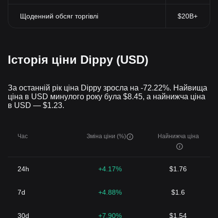
Щоденний обсяг торгівлі
$20B+
Історія ціни Dippy (USD)
За останній рік ціна Dippy зросла на -72.22%. Найвища
ціна в USD минулого року була $8.45, а найнижча ціна
в USD — $1.23.
Час
Зміна ціни (%)
Найнижча ціна
24h
+4.17%
$1.76
7d
+4.88%
$1.6
30d
+7.90%
$1.54