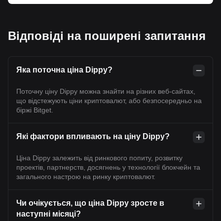
Відповіді на поширені запитання
Яка поточна ціна Dippy?
Поточну ціну Dippy можна знайти на різних веб-сайтах,
що відстежують ціни криптовалют, або безпосередньо на
біржі Bitget.
Які фактори впливають на ціну Dippy?
Ціна Dippy залежить від ринкового попиту, розвитку
проектів, партнерств, досягнень у технології блокчейн та
загального настрою на ринку криптовалют.
Чи очікується, що ціна Dippy зросте в
наступні місяці?