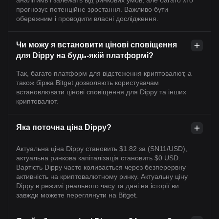
аналітиків і залежать від ринкових умов, але багато хто
прогнозує потенційне зростання. Важливо бути
обережним і проводити власні дослідження.
Чи можу я встановити цінові сповіщення
для Dippy на будь-якій платформі?
Так, багато платформ для відстеження криптовалют, а
також біржа Bitget дозволяють користувачам
встановлювати цінові сповіщення для Dippy та інших
криптовалют.
Яка поточна ціна Dippy?
Актуальна ціна Dippy становить $1.82 за (SN11/USD),
актуальна ринкова капіталізація становить $0 USD.
Вартість Dippy часто коливається через безперервну
активність на криптовалютному ринку. Актуальну ціну
Dippy в режимі реального часу та дані на історії ви
завжди можете переглянути на Bitget.