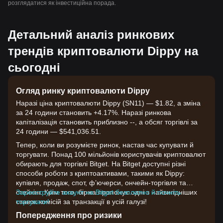
розглядатися як інвестиційна порада.
Детальний аналіз ринкових
трендів криптовалюти Dippy на
сьогодні
Огляд ринку криптовалюти Dippy
Наразі ціна криптовалюти Dippy (SN11) — $1.82, а зміна
за 24 години становить +4.17%. Наразі ринкова
капіталізація становить приблизно --, а обсяг торгівлі за
24 години — $541,036.51.
Тепер, коли ви розумієте ринок, настав час купувати й
торгувати. Понад 100 мільйонів користувачів криптовалют
обирають для торгівлі Bitget. На Bitget доступні різні
способи роботи з криптоактивами, такими як Dippy:
купівля, продаж, спот, ф’ючерси, ончейн-торгівля та
стейкінг. Крім того, біржа пропонує одні з найвигідніших
Зареєструйте акаунт на Bitget безплатно й почніть
ставок комісій за транзакції в усій галузі!
торгувати!
Попередження про ризики