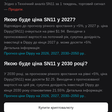
Згідно з Технічний аналіз SN11 за 1 тиждень, торговий сигнал
—
Продати
.
Якою буде ціна SN11 у 2027?
Відповідно до прогнозу річного зростання у +5%, у 2027 р. ціна
Dippy(SN11) очікується на рівні $1.94. Виходячи з
прогнозованої вартості на поточний рік, сукупна дохідність
інвестиції в Dippy до кінця 2027 р. може досягти +5%.
Детальна інформація:
Прогноз ціни Dippy на 2026, 2027, 2030–2050 рр.
.
Якою буде ціна SN11 у 2030 році?
У 2030 році, за прогнозом річного зростання на рівні +5%, ціна
Dippy(SN11) має досягти $2.25. Виходячи з прогнозованої
вартості на цей рік, сукупна дохідність інвестицій Dippy до
кінця 2030 року становитиме 21.55%. Детальна інформація:
Прогноз ціни Dippy на 2026, 2027, 2030–2050 рр.
.
Купити криптовалюту