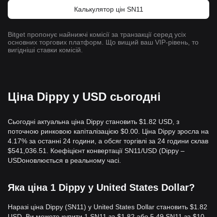
Калькулятор цін SN11
Bitget пропонує найнижчі комісії за транзакції серед усіх
основних торгових платформ. Що вищий ваш VIP-рівень, то
вигідніші ставки комісій.
Ціна Dippy у USD сьогодні
Сьогодні актуальна ціна Dippy становить $1.82 USD, з
поточною ринковою капіталізацією $0.00. Ціна Dippy зросла на
4.17% за останні 24 години, а обсяг торгівлі за 24 години склав
$541,036.51. Коефіцієнт конвертації SN11/USD (Dippy –
USDоновлюється в реальному часі.
Яка ціна 1 Dippy у United States Dollar?
Наразі ціна Dippy (SN11) у United States Dollar становить $1.82
USD. Ви можете купити 1 SN11 за $1.82 або 5.49 SN11 за $10.