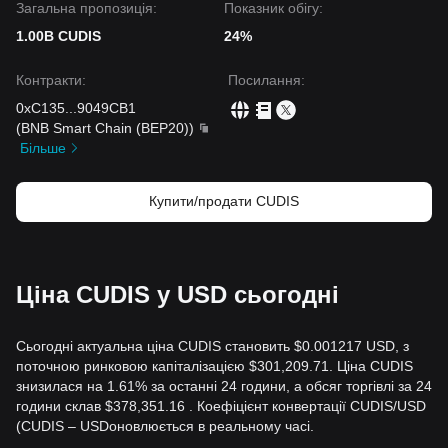
Загальна пропозиція:
Показник обігу:
1.00B CUDIS
24%
Контракти
:
Посилання
:
0xC135
...
9049CB1
(
BNB Smart Chain (BEP20)
)
Більше
Купити/продати CUDIS
Ціна CUDIS у USD сьогодні
Сьогодні актуальна ціна CUDIS становить $0.001217 USD, з
поточною ринковою капіталізацією $301,209.71. Ціна CUDIS
знизилася на 1.61% за останні 24 години, а обсяг торгівлі за 24
години склав $378,351.16 . Коефіцієнт конвертації CUDIS/USD
(CUDIS – USDоновлюється в реальному часі.