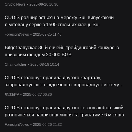
попиту
Crypto.News
•
2025-09-26 16:36
CUDIS розширюється на мережу Sui, випускаючи
лімітовану серію з 1500 спільних кілець Sui
ForesightNews
•
2025-09-25 11:46
Bitget запускає 36-й ончейн-трейдинговий конкурс із
призовим фондом 20 000 BGB
Chaincatcher
•
2025-08-18 10:14
CUDIS оголошує правила другого кварталу,
запроваджує шість підсезонів і впроваджує систему
балів HP
星球日报
•
2025-06-27 06:36
CUDIS оголошує правила другого сезону airdrop, який
розпочнеться наприкінці липня та триватиме 6 місяців
ForesightNews
•
2025-06-26 21:32