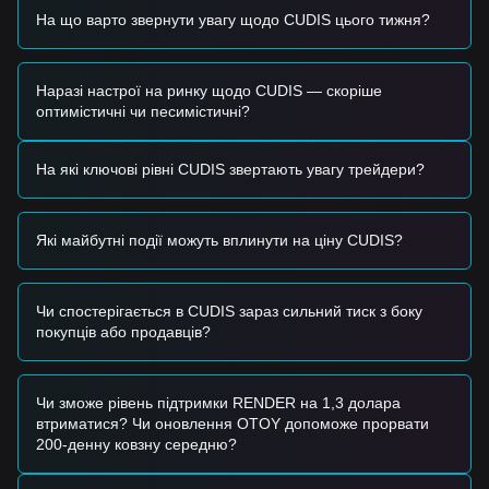
Protocol».
На що варто звернути увагу щодо CUDIS цього тижня?
•
Токеноміка та тиск розблокувань:
Ринкові настрої
чутливі до динаміки циркулюючої пропозиції та
потенційного тиску продажів з боку ранніх учасників після
Token Generation Event (TGE).
Наразі настрої на ринку щодо CUDIS — скоріше
•
Ротація секторів:
Більший інтерес до «Consumer
оптимістичні чи песимістичні?
Crypto» та проєктів децентралізованої науки (DeSci)
впливає на потік спекулятивного капіталу в нішеві токени
На які ключові рівні CUDIS звертають увагу трейдери?
на кшталт CUDIS.
Торгові сигнали
На основі поточної технічної структури та ринкового
Які майбутні події можуть вплинути на ціну CUDIS?
імпульсу наведено такі довідкові торгові стратегії:
Потенційна зона купівлі
• Якщо ціна CUDIS наблизиться до діапазону
0,0010 $ -
0,0011 $
і з’являться ознаки подвійного дна або бичачого
Чи спостерігається в CUDIS зараз сильний тиск з боку
поглинання, це може дати короткострокову можливість
покупців або продавців?
для купівлі.
• Якщо ціна CUDIS успішно проб’є опір
0,0014 $
за
значного зростання торговельного обсягу, це може
Чи зможе рівень підтримки RENDER на 1,3 долара
підтвердити короткостроковий розворот тренду.
втриматися? Чи оновлення OTOY допоможе прорвати
Сценарій ризику
200-денну ковзну середню?
• Якщо ціна CUDIS впаде нижче критичного рівня
підтримки
0,0010 $
, ринок може перейти до нової фази