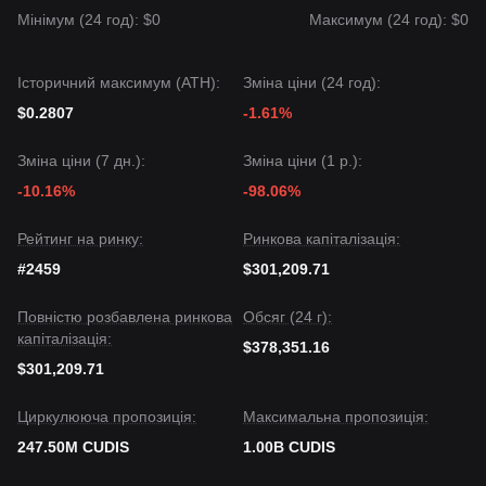
У короткостроковій перспективі CUDIS демонстрував
Мінімум (24 год): $0
Максимум (24 год): $0
спадну консолідацію
у структурі ціни протягом останніх
7 днів, а ринкові настрої залишаються
обережними — до
нейтральних
. Нещодавно ціна оновила мінімуми, але
Історичний максимум (ATH):
Зміна ціни (24 год):
показує ознаки стабілізації біля позначки 0,0010 $.
Перспективи ринку
$0.2807
-1.61%
•
Оптимістично:
Пробій вище
0,0014 $
може призвести
до цілі на рівні
0,0018 $
.
Зміна ціни (7 дн.):
Зміна ціни (1 р.):
•
Песимістично:
Проміжок нижче
0,0010 $
може
-10.16%
-98.06%
призвести до цілі на рівні
0,0008 $
.
Консенсус ринку
Комплексний аналіз припускає, що хоча CUDIS може й
Рейтинг на ринку:
Ринкова капіталізація:
надалі переживати бокову волатильність або незначні
#2459
$301,209.71
корекції найближчим часом, допоки він тримається вище
0,0010 $
підтримки, середньостроковий прогноз може
Повністю розбавлена ринкова
Обсяг (24 г):
зміститися в бік
відновлення та стабілізації
у міру
капіталізація:
дозрівання екосистеми.
$378,351.16
$301,209.71
Циркулююча пропозиція:
Максимальна пропозиція:
247.50M CUDIS
1.00B CUDIS