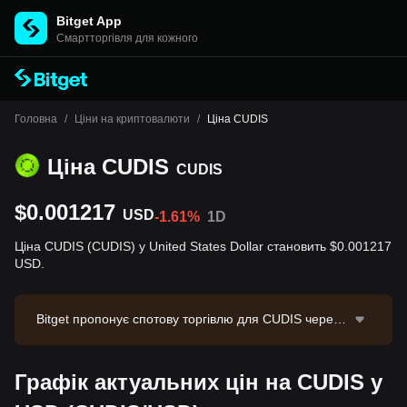
Bitget App
Cмартторгівля для кожного
Головна
/
Ціни на криптовалюти
/
Ціна CUDIS
Ціна CUDIS
CUDIS
$0.001217
USD
-1.61%
1D
Ціна CUDIS (CUDIS) у United States Dollar становить $0.001217
USD.
Bitget пропонує спотову торгівлю для CUDIS через т
оргову пару CUDIS/USDT. Актуальна ціна CUDIS/US
DT становить 0.001211, з обсягом торгівлі за 24 год
Графік актуальних цін на CUDIS у
ини $65,212.43. CUDIS має ринкову капіталізацію
$301,209.71 та циркулюючу пропозицію 247.50M C