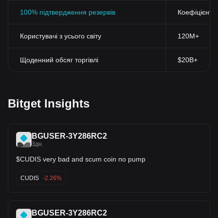
100% підтвердження резервів
Коефіцієнт 
Користувачі з усього світу
120M+
Щоденний обсяг торгівлі
$20B+
Bitget Insights
BGUSER-3Y286RC2
3дн.
$CUDIS very bad and scum coin no pump
CUDIS
-2.26%
BGUSER-3Y286RC2