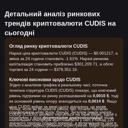
Детальний аналіз ринкових
трендів криптовалюти CUDIS на
сьогодні
Огляд ринку криптовалюти CUDIS
Наразі ціна криптовалюти CUDIS (CUDIS) — $0.001217, а
зміна за 24 години становить -1.61%. Наразі ринкова
капіталізація становить приблизно $301,209.71, а обсяг
торгівлі за 24 години — $378,351.16.
Ключові висновки щодо CUDIS
Згідно з аналізом графіка в реальному часі, поточна
технічна структура CUDIS (CUDIS) показує, що ключовий
рівень підтримки на ринку розташований на
0,0010 $
, тоді
як основний рівень опору знаходиться на
0,0014 $
. Якщо
ціна CUDIS вийде за межі цього діапазону, це може
Тепер, коли ви розумієте ринок, час почати торгівлю.
спровокувати нову фазу тренду. Загалом ринок наразі
CUDIS (CUDIS) активно торгується на біржі Bitget, одній з
перебуває у фазі
формування дна/консолідації
після
найбільших платформ криптовалюти у світі з понад 120
значного періоду спадної корекції, а волатильність ціни в
мільйонами зареєстрованих користувачів. Bitget пропонує