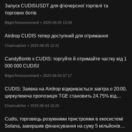
Запуск CUDISUSDT для ф'ючерсної торгівлі та
торгових ботів
Bitget Announcement
•
2025-06-05 15:09
Airdrop CUDIS тепер доступний для отримання
Chaincatcher
•
2025-06-05 12:31
CandyBomb x CUDIS: торгуйте й отримайте частку від 1
000 000 CUDIS!
Bitget Announcement
•
2025-06-05 07:17
CUDIS: Заявка на Airdrop відкривається завтра о 20:00,
циркулююча пропозиція TGE становить 24,75% від
загальної пропозиції токенів
Chaincatcher
•
2025-06-04 10:20
Cudis, торговець розумними пристроями в екосистемі
Solana, завершив фінансування на суму 5 мільйонів