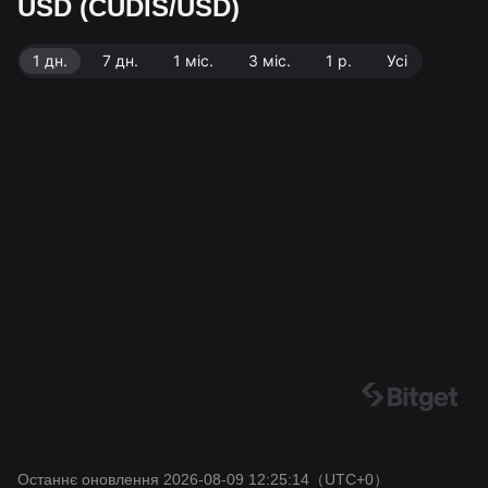
USD (CUDIS/USD)
UDIS. Джерело даних: біржа Bitget. Останнє оновле
ння: 2026-08-09 12:25:14.
1 дн.
7 дн.
1 міс.
3 міс.
1 р.
Усі
Останнє оновлення 2026-08-09 12:25:14
（UTC+0）