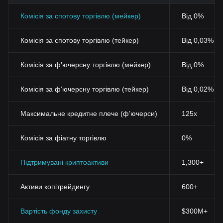
Комісія за спотову торгівлю (мейкер)
Від 0%
Комісія за спотову торгівлю (тейкер)
Від 0,03% (
Комісія за фʼючерсну торгівлю (мейкер)
Від 0%
Комісія за фʼючерсну торгівлю (тейкер)
Від 0,02%
Максимальне кредитне плече (фʼючерси)
125x
Комісія за фіатну торгівлю
0%
Підтримувані криптоактиви
1,300+
Активи копітрейдингу
600+
Вартість фонду захисту
$300M+