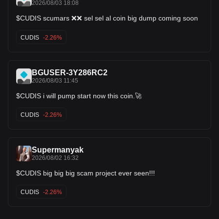
2026/08/03 18:08
$CUDIS scumars ❌❌ sel sel al coin big dump coming soon
CUDIS
-2.26%
BGUSER-3Y286RC2
2026/08/03 11:45
$CUDIS i will pump start now this coin.🚀
CUDIS
-2.26%
Supermanyak
2026/08/02 16:32
$CUDIS big big big scam project ever seen!!!
CUDIS
-2.26%