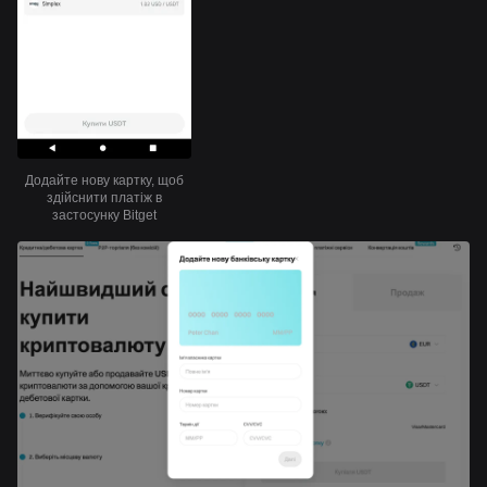
Додайте нову картку, щоб
здійснити платіж в
застосунку Bitget