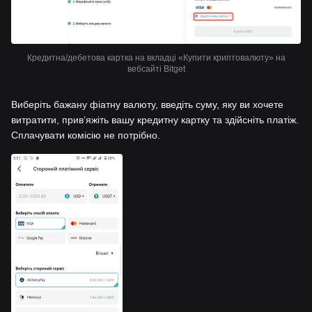
Кредитна/дебетова картка на вкладці «Купити криптовалюту» на
вебсайті Bitget
Виберіть бажану фіатну валюту, введіть суму, яку ви хочете
витратити, привʼяжіть вашу кредитну картку та здійсніть платіж.
Сплачувати комісію не потрібно.