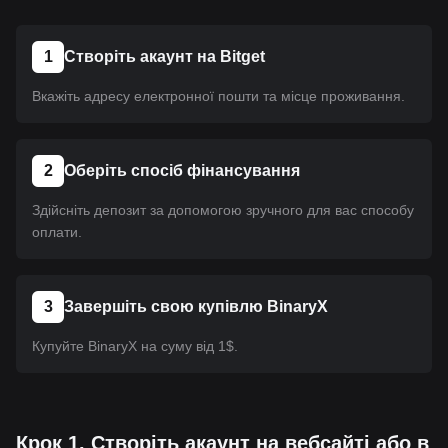
1
Створіть акаунт на Bitget
Вкажіть адресу електронної пошти та місце проживання.
2
Оберіть спосіб фінансування
Здійсніть депозит за допомогою зручного для вас способу
оплати.
3
Завершіть свою купівлю BinaryX
Купуйте BinaryX на суму від 1$.
Крок 1. Створіть акаунт на вебсайті або в