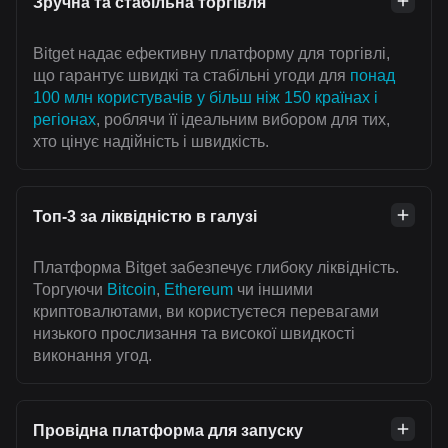
Зручна та стабільна торгівля
Bitget надає ефективну платформу для торгівлі,
що гарантує швидкі та стабільні угоди для
понад
100 млн користувачів у більш ніж 150 країнах і
регіонах
, роблячи її ідеальним вибором для тих,
хто цінує надійність і швидкість.
Топ-3 за ліквідністю в галузі
Платформа Bitget забезпечує глибоку ліквідність.
Торгуючи
Bitcoin
,
Ethereum
чи іншими
криптовалютами, ви користуєтеся перевагами
низького прослизання та високої швидкості
виконання угод.
Провідна платформа для запуску