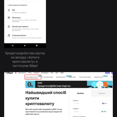
Кредитна/дебетова картка
на вкладці «Купити
криптовалюту» в
застосунку Bitget