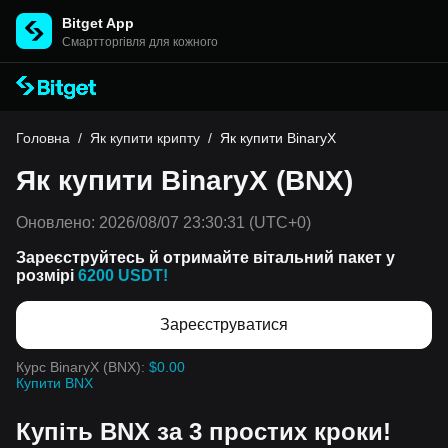
Bitget App
Cмартторгівля для кожного
Головна
/
Як купити крипту
/
Як купити BinaryX
Як купити BinaryX (BNX)
Оновлено:
2026/08/07 23:30:31
(UTC+0)
Зареєструйтесь й отримайте вітальний пакет у
розмірі
6200 USDT!
Зареєструватися
Курс BinaryX (BNX):
$0.00
Купити BNX
Купіть BNX за 3 простих кроки!