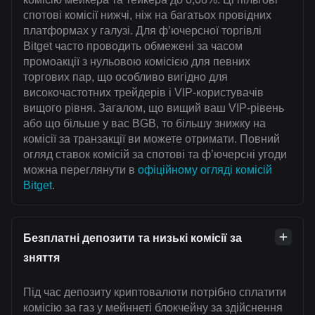
спотові комісії нижчі, ніж на багатьох провідних
платформах у галузі. Для ф’ючерсної торгівлі
Bitget часто проводить обмежені за часом
промоакції з нульовою комісією для певних
торгових пар, що особливо вигідно для
високочастотних трейдерів і VIP-користувачів
вищого рівня. Загалом, що вищий ваш VIP-рівень
або що більше у вас BGB, то більшу знижку на
комісії за транзакції ви можете отримати. Повний
огляд ставок комісій за спотові та ф’ючерсні угоди
можна переглянути в
офіційному огляді комісій
Bitget
.
Безплатні депозити та низькі комісії за
зняття
Під час депозиту криптовалюти потрібно сплатити
комісію за газ у мейннеті блокчейну за здійснення