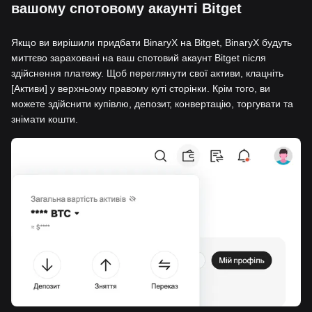
вашому спотовому акаунті Bitget
Якщо ви вирішили придбати BinaryX на Bitget, BinaryX будуть
миттєво зараховані на ваш спотовий акаунт Bitget після
здійснення платежу. Щоб переглянути свої активи, клацніть
[Активи] у верхньому правому куті сторінки. Крім того, ви
можете здійснити купівлю, депозит, конвертацію, торгувати та
знімати кошти.