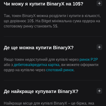
Чи можу я купити BinaryX на 10$?
Так, токен BinaryX можна розділити і купити в кількості,
що дорівнює 10$. На Bitget мінімальна сума ордера на
спотовому ринку становить 5$.
Де ще можна купити BinaryX?
Якщо токен недоступний для купівлі через
ринок P2P
або з
дебетова/кредитна картка
, ви можете оформити
ордер на купівлю через
спотовий ринок
.
Де найкраще купувати BinaryX?
Найкраще місце для купівлі BinaryX – це біржа, яка