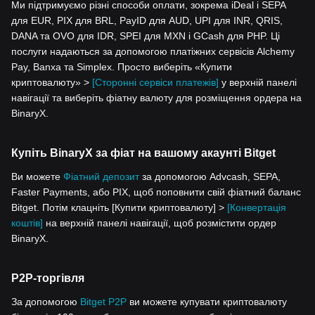
Ми підтримуємо різні способи оплати, зокрема iDeal і SEPA
для EUR, PIX для BRL, PayID для AUD, UPI для INR, QRIS,
DANA та OVO для IDR, SPEI для MXN і GCash для PHP. Ці
послуги надаються за допомогою платіжних сервісів Alchemy
Pay, Banxa та Simplex. Просто виберіть «Купити
криптовалюту» >
[Сторонні сервіси платежів]
у верхній панелі
навігації та виберіть фіатну валюту для розміщення ордера на
BinaryX.
Купіть BinaryX за фіат на вашому акаунті Bitget
Ви можете
Фіатний депозит
за допомогою Advcash, SEPA,
Faster Payments, або PIX, щоб поповнити свій фіатний баланс
Bitget. Потім клацніть [Купити криптовалюту] >
[Конвертація
коштів]
на верхній панелі навігації, щоб розмістити ордер
BinaryX.
P2P-торгівля
За допомогою
Bitget P2P
ви можете купувати криптовалюту