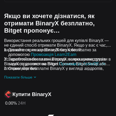
Якщо ви хочете дізнатися, як
отримати BinaryX безплатно,
Bitget пропонує…
Використання реальних грошей для купівлі BinaryX —
не єдиний спосіб отримати BinaryX. Якщо у вас є час,
ви можете отримати BinaryX без комісій.
Дізнайтеся, як заробити BinaryX безплатно за
допомогою
Промоакція Learn2Earn
Усі криптовалюти та винагороди можна конвертувати в
Заробляйте безплатні BinaryX, запрошуючи друзів
BinaryX за допомогою Bitget Convert, Bitget Swap або
зареєструватися на Bitget
Промоакція Assist2Earn
спотової торгівлі.
Отримуйте безплатні BinaryX у вигляді аірдропів,
приєднавшись до
Актуальні челенджі та промоакції
Показати більше
Купити BinaryX
0.00%
24H