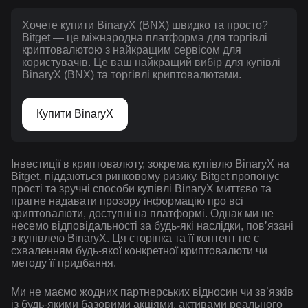
Хочете купити BinaryX (BNX) швидко та просто?
Bitget — це міжнародна платформа для торгівлі
криптовалютою з найкращим сервісом для
користувачів. Це ваш найкращий вибір для купівлі
BinaryX (BNX) та торгівлі криптовалютами.
Купити BinaryX
Інвестиції в криптовалюту, зокрема купівлю BinaryX на
Bitget, піддаються ринковому ризику. Bitget пропонує
прості та зручні способи купівлі BinaryX миттєво та
прагне надавати прозору інформацію про всі
криптовалюти, доступні на платформі. Однак ми не
несемо відповідальності за будь-які наслідки, повʼязані
з купівлею BinaryX. Ця сторінка та її контент не є
схваленням будь-якої конкретної криптовалюти чи
методу її придбання.
Ми не маємо жодних партнерських відносин чи зв’язків
із будь-якими базовими акціями, активами реального