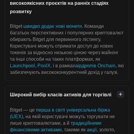
високоякісних проєктів на ранніх стадіях
розвитку
Bitget
швидко додає нові монети
. Команди
багатьох перспективних і популярних криптовалют
обирають Bitget для первинного лістингу.
Користувачі можуть отримати доступ до нових
токенів за відносно низькою ціною через майнінг
та інші способи на таких платформах, як
Launchpool
,
PoolX
, і в рамках
аірдропів Onchain
, які
забезпечують висококонкурентний дохід у галузі.
Широкий вибір класів активів для торгівлі
Bitget — це
перша в світі універсальна біржа
(UEX)
, на якій користувачі можуть торгувати не
лише криптовалютами, а й
традиційними
фінансовими активами
, такими як
акції
, золото,