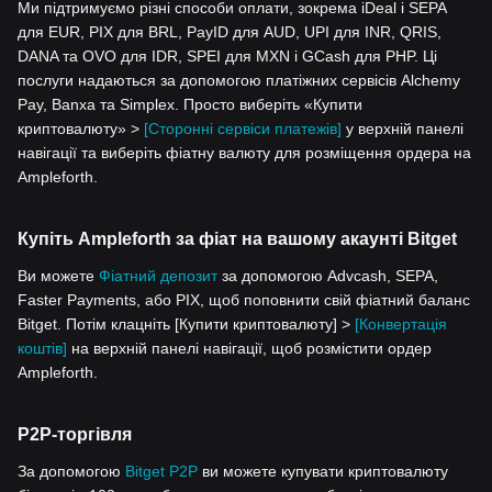
Ми підтримуємо різні способи оплати, зокрема iDeal і SEPA
для EUR, PIX для BRL, PayID для AUD, UPI для INR, QRIS,
DANA та OVO для IDR, SPEI для MXN і GCash для PHP. Ці
послуги надаються за допомогою платіжних сервісів Alchemy
Pay, Banxa та Simplex. Просто виберіть «Купити
криптовалюту» >
[Сторонні сервіси платежів]
у верхній панелі
навігації та виберіть фіатну валюту для розміщення ордера на
Ampleforth.
Купіть Ampleforth за фіат на вашому акаунті Bitget
Ви можете
Фіатний депозит
за допомогою Advcash, SEPA,
Faster Payments, або PIX, щоб поповнити свій фіатний баланс
Bitget. Потім клацніть [Купити криптовалюту] >
[Конвертація
коштів]
на верхній панелі навігації, щоб розмістити ордер
Ampleforth.
P2P-торгівля
За допомогою
Bitget P2P
ви можете купувати криптовалюту