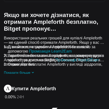
Якщо ви хочете дізнатися, як
отримати Ampleforth безплатно,
Bitget пропонує…
Використання реальних грошей для купівлі Ampleforth
— не єдиний спосіб отримати Ampleforth. Якщо у вас є
час, ви можете отримати Ampleforth без комісій.
Дізнайтеся, як заробити Ampleforth безплатно за
допомогою
Промоакція Learn2Earn
Усі криптовалюти та винагороди можна конвертувати в
Заробляйте безплатні Ampleforth, запрошуючи друзів
Ampleforth за допомогою Bitget Convert, Bitget Swap або
зареєструватися на Bitget
Промоакція Assist2Earn
спотової торгівлі.
Отримуйте безплатні Ampleforth у вигляді аірдропів,
приєднавшись до
Актуальні челенджі та промоакції
Показати більше
Купити Ampleforth
0.00%
24H