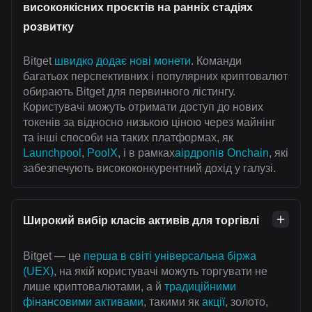
високоякісних проєктів на ранніх стадіях
розвитку
Bitget
швидко додає нові монети
. Команди
багатьох перспективних і популярних криптовалют
обирають Bitget для первинного лістингу.
Користувачі можуть отримати доступ до нових
токенів за відносно низькою ціною через майнінг
та інші способи на таких платформах, як
Launchpool
,
PoolX
, і в рамках
аірдропів Onchain
, які
забезпечують висококонкурентний дохід у галузі.
Широкий вибір класів активів для торгівлі
Bitget — це
перша в світі універсальна біржа
(UEX)
, на якій користувачі можуть торгувати не
лише криптовалютами, а й
традиційними
фінансовими активами
, такими як
акції
, золото,