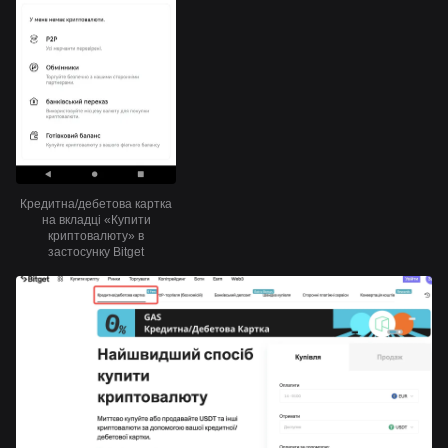
Кредитна/дебетова картка
на вкладці «Купити
криптовалюту» в
застосунку Bitget