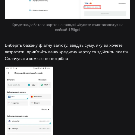
Кредитна/дебетова картка на вкладці «Купити криптовалюту» на
вебсайті Bitget
Виберіть бажану фіатну валюту, введіть суму, яку ви хочете
витратити, привʼяжіть вашу кредитну картку та здійсніть платіж.
Сплачувати комісію не потрібно.