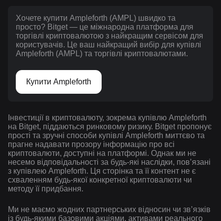
Хочете купити Ampleforth (AMPL) швидко та
просто? Bitget — це міжнародна платформа для
торгівлі криптовалютою з найкращим сервісом для
користувачів. Це ваш найкращий вибір для купівлі
Ampleforth (AMPL) та торгівлі криптовалютами.
Купити Ampleforth
Інвестиції в криптовалюту, зокрема купівлю Ampleforth
на Bitget, піддаються ринковому ризику. Bitget пропонує
прості та зручні способи купівлі Ampleforth миттєво та
прагне надавати прозору інформацію про всі
криптовалюти, доступні на платформі. Однак ми не
несемо відповідальності за будь-які наслідки, повʼязані
з купівлею Ampleforth. Ця сторінка та її контент не є
схваленням будь-якої конкретної криптовалюти чи
методу її придбання.
Ми не маємо жодних партнерських відносин чи зв’язків
із будь-якими базовими акціями, активами реального