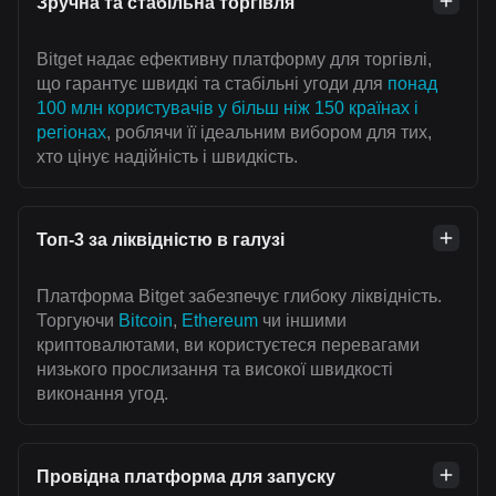
Зручна та стабільна торгівля
Bitget надає ефективну платформу для торгівлі,
що гарантує швидкі та стабільні угоди для
понад
100 млн користувачів у більш ніж 150 країнах і
регіонах
, роблячи її ідеальним вибором для тих,
хто цінує надійність і швидкість.
Топ-3 за ліквідністю в галузі
Платформа Bitget забезпечує глибоку ліквідність.
Торгуючи
Bitcoin
,
Ethereum
чи іншими
криптовалютами, ви користуєтеся перевагами
низького прослизання та високої швидкості
виконання угод.
Провідна платформа для запуску