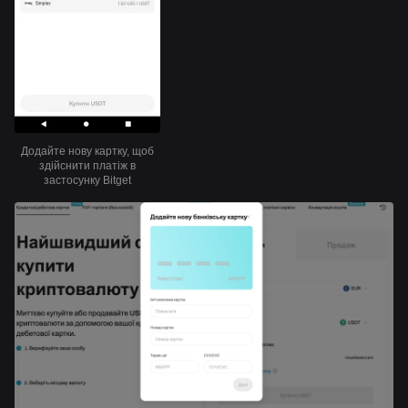
Додайте нову картку, щоб
здійснити платіж в
застосунку Bitget