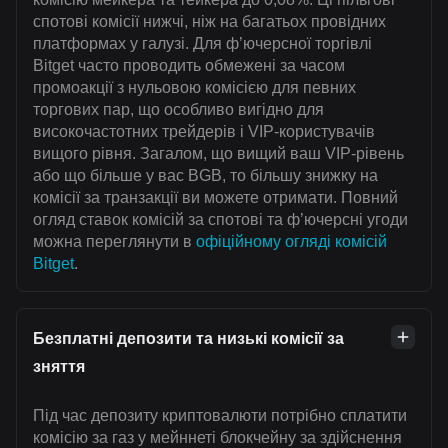
спотові комісії нижчі, ніж на багатьох провідних
платформах у галузі. Для ф’ючерсної торгівлі
Bitget часто проводить обмежені за часом
промоакції з нульовою комісією для певних
торгових пар, що особливо вигідно для
високочастотних трейдерів і VIP-користувачів
вищого рівня. Загалом, що вищий ваш VIP-рівень
або що більше у вас BGB, то більшу знижку на
комісії за транзакції ви можете отримати. Повний
огляд ставок комісій за спотові та ф’ючерсні угоди
можна переглянути в
офіційному огляді комісій
Bitget
.
Безплатні депозити та низькі комісії за
зняття
Під час депозиту криптовалюти потрібно сплатити
комісію за газ у мейннеті блокчейну за здійснення