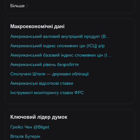
Більше
Макроекономічні дані
Американський валовий внутрішній продукт (ВВП) кв/кв
Американський індекс споживчих цін (ІСЦ) р/р
Американський базовий індекс споживчих цін (ІСЦ) р/р
Американський рівень безробіття
Сполучені Штати — державні облігації
Американські відсоткові ставки
Інструмент моніторингу ставок ФРС
Ключовий лідер думок
Грейсі Чен @Bitget
Віталік Бутерін