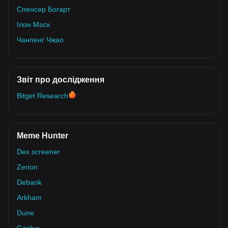
Спенсер Богарт
Ілон Маск
Чанпенг Чжао
Звіт про дослідження
Bitget Research
Meme Hunter
Dex screener
Zerion
Debank
Arkham
Dune