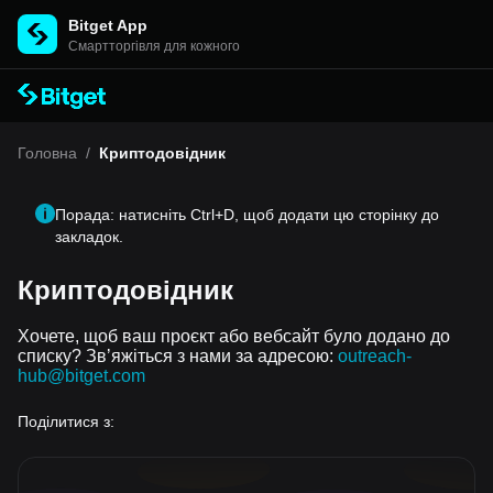
Bitget App
Cмартторгівля для кожного
Головна
/
Криптодовідник
Порада: натисніть Ctrl+D, щоб додати цю сторінку до
закладок.
Криптодовідник
Хочете, щоб ваш проєкт або вебсайт було додано до
списку? Звʼяжіться з нами за адресою:
outreach-
hub@bitget.com
Поділитися з: