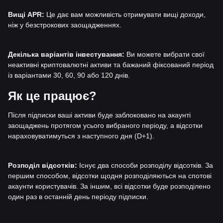
Вищі APR:
Це дає вам можливість отримувати вищі доходи,
ніж у безстрокових заощадженнях.
Декілька варіантів інвестування:
Ви можете вибрати свої
неактивні криптовалютні активи та бажаний фіксований період
із варіантами 30, 60, 90 або 120 днів.
Як це працює?
Після підписки ваші активи буде заблоковано на акаунті
заощаджень протягом усього вибраного періоду, а відсотки
нараховуватимуться з наступного дня (D+1).
Розподіл відсотків:
Існує два способи розподілу відсотків. За
першим способом, відсотки щодня розподіляються на спотові
акаунти користувачів. За іншим, всі відсотки буде розподілено
один раз в останній день періоду підписки.