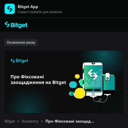
Bitget App
Cмартторгівля для кожного
Оновлення ринку
Bitget
>
Academy
>
Про Фіксовані заощадже
ння на Bitget