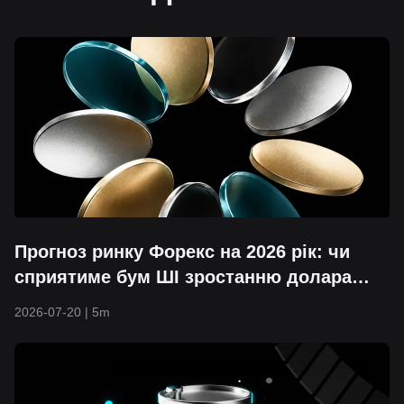
Прогноз ринку Форекс на 2026 рік: чи
сприятиме бум ШІ зростанню долара
США? Повний посібник із ринкових
2026-07-20
|
5m
трендів на друге півріччя та
двосторонньої торгівлі CFD