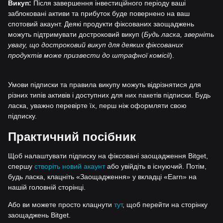
Викуп:
Після завершення інвестиційного періоду ваші
заблоковані активи та прибуток буде повернено на ваш
спотовий акаунт. Деякі продукти фіксованих заощаджень
можуть підтримувати достроковий викуп (
Будь ласка, зверніть
увагу, що достроковий викуп для деяких фіксованих
продуктів може призвести до штрафної комісії
).
Умови підписки та правила викупу можуть відрізнятися для
різних типів активів і доступних для них пакетів підписки. Будь
ласка, уважно перевірте їх, перш ніж оформляти свою
підписку.
Практичний посібник
Щоб налаштувати підписку на фіксовані заощадження Bitget,
спершу
створіть новий акаунт
або увійдіть в існуючий. Потім,
будь ласка, клацніть «Заощадження» у вкладці «Earn» на
нашій головній сторінці.
Або ви можете просто клацнути
тут
, щоб перейти на сторінку
заощаджень Bitget.