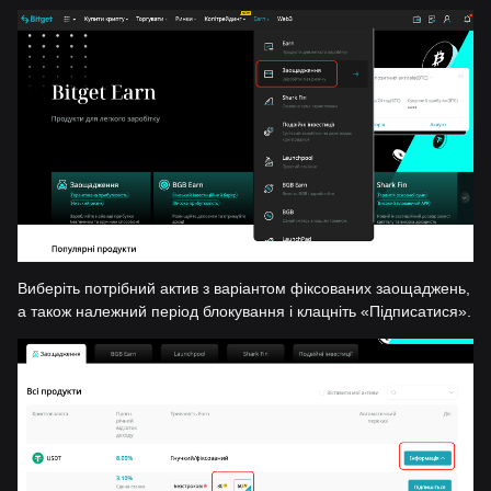
Виберіть потрібний актив з варіантом фіксованих заощаджень,
а також належний період блокування і клацніть «Підписатися».