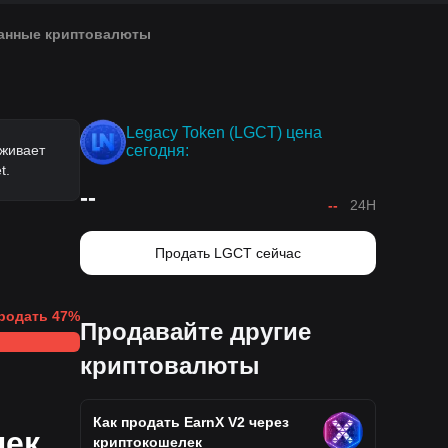
анные криптовалюты
Legacy Token (LGCT) цена
рживает
сегодня:
t.
--
--
24H
Продать LGCT сейчас
родать
47
%
Продавайте другие
криптовалюты
Как продать EarnX V2 через
лек
криптокошелек