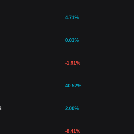
4.71
%
0.03
%
-1.61
%
5
40.52
%
8
2.00
%
-8.41
%