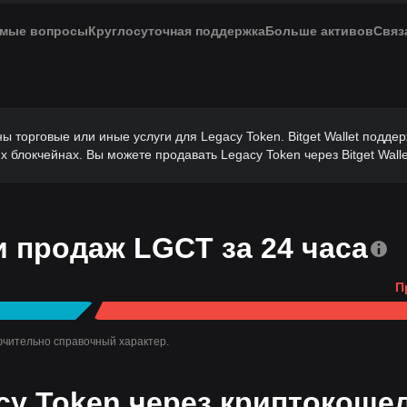
емые вопросы
Круглосуточная поддержка
Больше активов
Связ
ы торговые или иные услуги для Legacy Token. Bitget Wallet подде
 блокчейнах. Вы можете продавать Legacy Token через Bitget Walle
 продаж LGCT за 24 часа
П
ючительно справочный характер.
acy Token через криптокоше