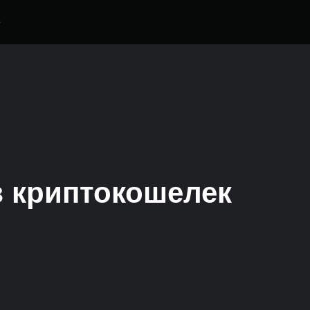
е
з криптокошелек