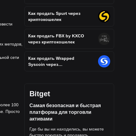
Как продать Spurt через
криптокошелек
евести
Как продать FBX by KXCO
через криптокошелек
их методов,
ьной сети
Как продать Wrapped
Syscoin через
криптокошелек
Bitget
более 100
Самая безопасная и быстрая
se. Просто
платформа для торговли
активами
Где бы вы ни находились, вы можете
быстро покупать и продавать