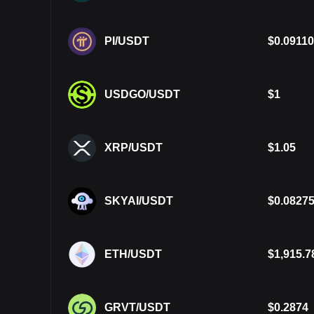
PI/USDT
$
0.09110
USDGO/USDT
$
1
XRP/USDT
$
1.05
SKYAI/USDT
$
0.0827
ETH/USDT
$
1,915.7
GRVT/USDT
$
0.2874