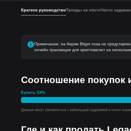
Краткое руководство
Тренды на споте
Часто задава
Примечание: на бирже Bitget пока не представлен
ончейн-транзакции для криптовалют на нескольких
Соотношение покупок и
Купить
53
%
Данные могут обновляться с небольшой задержкой и носят искл
Где и как продать Leg