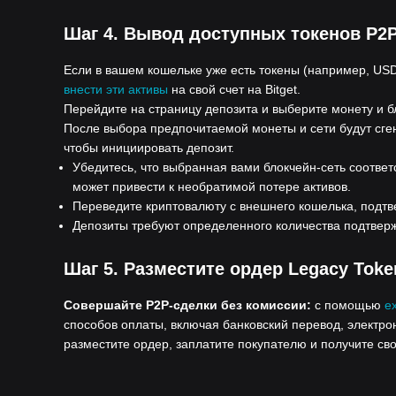
Шаг 4.
Вывод доступных токенов P2P 
Если в вашем кошельке уже есть токены (например, USD
внести эти активы
на свой счет на Bitget.
Перейдите на страницу депозита и выберите монету и б
После выбора предпочитаемой монеты и сети будут сг
чтобы инициировать депозит.
Убедитесь, что выбранная вами блокчейн-сеть соответ
может привести к необратимой потере активов.
Переведите криптовалюту с внешнего кошелька, подтве
Депозиты требуют определенного количества подтверж
Шаг 5.
Разместите ордер Legacy Toke
Совершайте P2P-сделки без комиссии:
с помощью
e
способов оплаты, включая банковский перевод, электронн
разместите ордер, заплатите покупателю и получите св