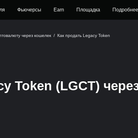
ля
Фьючерсы
Earn
Площадка
Подробне
иптовалюту через кошелек
/
Как продать Legacy Token
cy Token (LGCT) чере