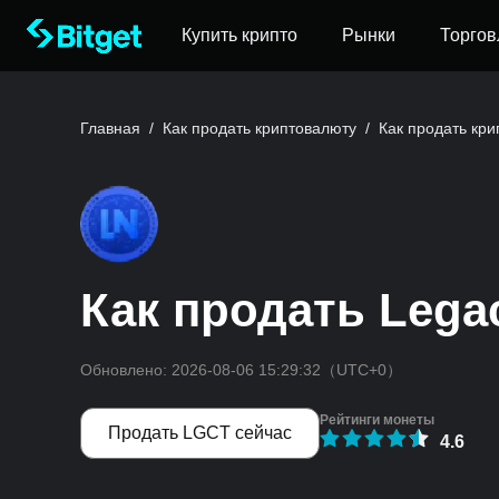
Купить крипто
Рынки
Торгов
Главная
/
Как продать криптовалюту
/
Как продать кр
Как продать Lega
Обновлено:
2026-08-06 15:29:32
（UTC+0）
Рейтинги монеты
Продать LGCT сейчас
4.6