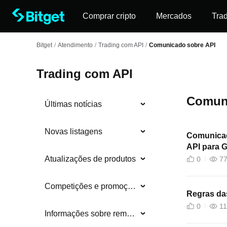
Comprar cripto
Mercados
Tra
Bitget
/
Atendimento
/
Trading com API
/
Comunicado sobre API
Trading com API
Comuni
Últimas notícias
Novas listagens
Comunicad
API para
Atualizações de produtos
0
7
Competições e promoções
Regras da
0
11
Informações sobre remoções