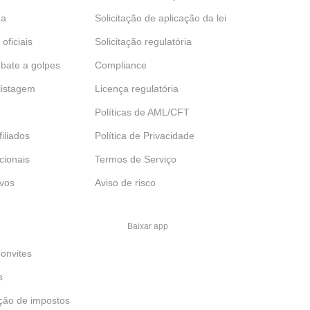
da
Solicitação de aplicação da lei
 oficiais
Solicitação regulatória
bate a golpes
Compliance
 listagem
Licença regulatória
Políticas de AML/CFT
iliados
Política de Privacidade
ucionais
Termos de Serviço
ivos
Aviso de risco
Baixar app
onvites
s
ção de impostos