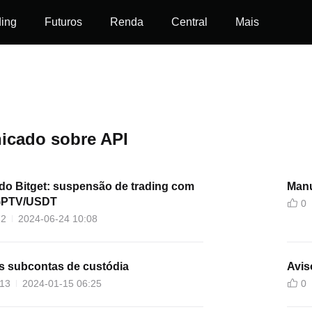
ding
Futuros
Renda
Central
Mais
cado sobre API
o Bitget: suspensão de trading com
Manu
 GPTV/USDT
0
72
2024-06-24 10:08
s subcontas de custódia
Avis
13
2024-01-15 06:25
0