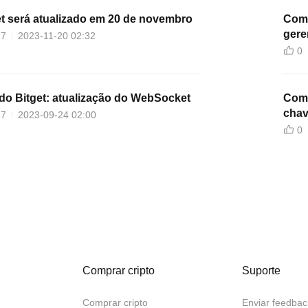
 será atualizado em 20 de novembro
Comu
gere
27
2023-11-20 02:32
0
o Bitget: atualização do WebSocket
Comu
chav
17
2023-09-24 02:00
0
Comprar cripto
Suporte
Comprar cripto
Enviar feedbac