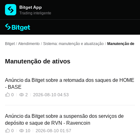
Bitget App
Trading inteligente
Bitget
/
Atendimento
/
Sistema: manutenção e atualização
/
Manutenção de at
Manutenção de ativos
Anúncio da Bitget sobre a retomada dos saques de HOME
- BASE
0
2
2026-08-10 04:53
Anúncio da Bitget sobre a suspensão dos serviços de
depósito e saque de RVN - Ravencoin
0
10
2026-08-10 01:57