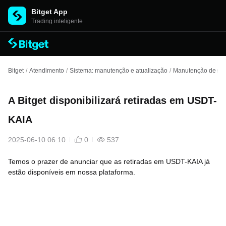
Bitget App
Trading inteligente
Bitget
/
Atendimento
/
Sistema: manutenção e atualização
/
Manutenção de spo
A Bitget disponibilizará retiradas em USDT-
KAIA
2025-06-10 06:10
0
537
Temos o prazer de anunciar que as retiradas em USDT-KAIA já
estão disponíveis em nossa plataforma.