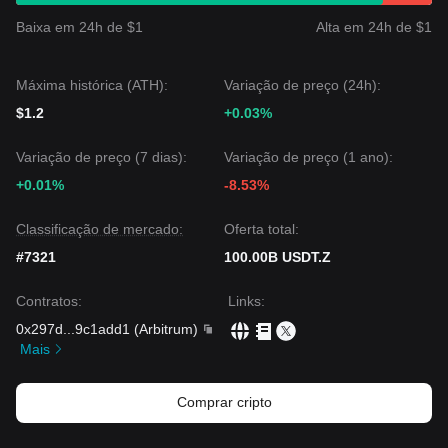
Baixa em 24h de $1
Alta em 24h de $1
Máxima histórica (ATH):
Variação de preço (24h):
$1.2
+0.03%
Variação de preço (7 dias):
Variação de preço (1 ano):
+0.01%
-8.53%
Classificação de mercado:
Oferta total:
#7321
100.00B USDT.Z
Contratos
:
Links
:
0x297d
...
9c1add1
(
Arbitrum
)
Mais
Comprar cripto