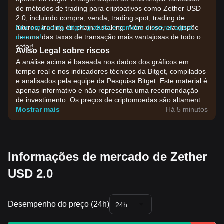
de métodos de trading para criptoativos como Zether USD
2.0, incluindo compra, venda, trading spot, trading de
futuros, trading on-chain e staking. Além disso, ela dispõe
Crie uma conta Bitget gratuita e comece a operar agora
de uma das taxas de transação mais vantajosas de todo o
mesmo!
setor!
Aviso Legal sobre riscos
A análise acima é baseada nos dados dos gráficos em
tempo real e nos indicadores técnicos da Bitget, compilados
e analisados pela equipe da Pesquisa Bitget. Este material é
apenas informativo e não representa uma recomendação
de investimento. Os preços de criptomoedas são altamente
voláteis. Tome suas decisões de investimento com base na
Mostrar mais
Há 5 minutos
sua própria tolerância ao risco.
Informações de mercado de Zether
USD 2.0
Desempenho do preço (24h)
24h