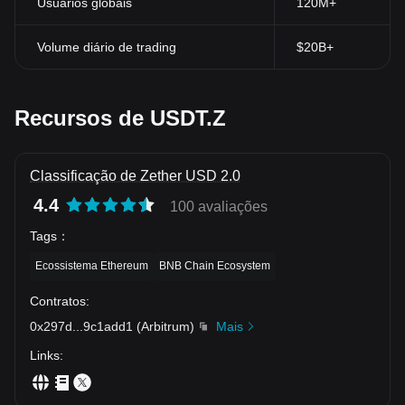
Usuários globais
120M+
Volume diário de trading
$20B+
Recursos de USDT.Z
Classificação de Zether USD 2.0
4.4
100 avaliações
Tags
：
Ecossistema Ethereum
BNB Chain Ecosystem
Contratos
:
0x297d
...
9c1add1
(
Arbitrum
)
Mais
Links
: