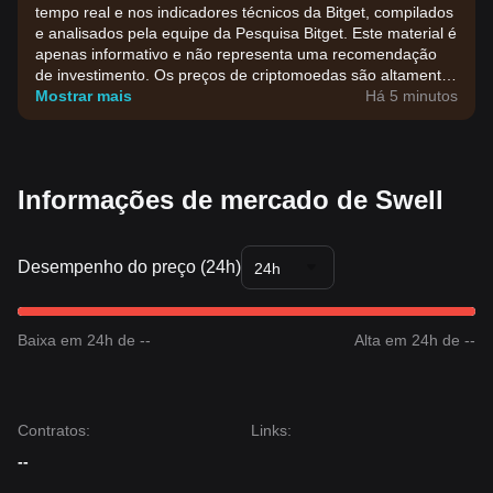
tempo real e nos indicadores técnicos da Bitget, compilados
e analisados pela equipe da Pesquisa Bitget. Este material é
apenas informativo e não representa uma recomendação
de investimento. Os preços de criptomoedas são altamente
voláteis. Tome suas decisões de investimento com base na
Mostrar mais
Há 5 minutos
sua própria tolerância ao risco.
Informações de mercado de Swell
Desempenho do preço (24h)
24h
Baixa em 24h de --
Alta em 24h de --
Contratos
:
Links
:
--