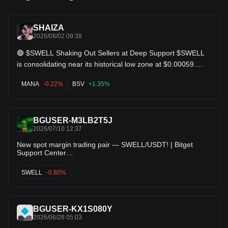
SHAIZA
2026/08/02 09:38
🟢 $SWELL Shaking Out Sellers at Deep Support $SWELL
is consolidating near its historical low zone at $0.00059.
Volume has dried up on the sell side, which usually
precedes an aggressive relief rally. Reclaiming $0.00072 as
MANA
-0.22%
BSV
+1.35%
support will send this flying back toward the main resistance
levels. Key Levels: Support: $0.00059 | Targets: $0.00072 /
$0.00171. $MANA $BSV
BGUSER-M3LB2T5J
2026/07/10 12:37
New spot margin trading pair — SWELL/USDT! | Bitget
Support Center
https://www.krbitget.com/support/articles/12560603888965?
appVersion=2.39.2&time=1783687010059&language=en_U
SWELL
-0.80%
S&androidSdk=36&appTheme=standard
BGUSER-KX1S080Y
2026/06/28 05:03