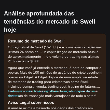
Análise aprofundada das
tendências do mercado de Swell
hoje
Resumo do mercado de Swell
O preço atual de Swell (SWELL) é --, com uma variação nas
últimas 24 horas de --. A capitalização de mercado atual é
de aproximadamente --, e o volume de trading nas últimas
24 horas é de $0.00.
Agora que você já entende o mercado, é hora de comprar e
operar. Mais de 100 milhões de usuários de cripto escolhem
operar na Bitget. A Bitget dispõe de uma ampla variedade
de métodos de trading para criptoativos como Swell,
incluindo compra, venda, trading spot, trading de futuros,
trading on-chain e staking. Além disso, ela dispõe de uma
Crie uma conta Bitget gratuita e comece a operar agora
das taxas de transação mais vantajosas de todo o setor!
mesmo!
Aviso Legal sobre riscos
A análise acima é baseada nos dados dos gráficos em