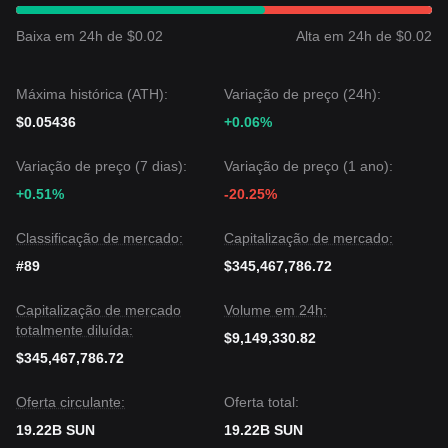
atualmente a oscilar entre os níveis de suporte
0,01950 $
e
resistência
0,02380 $
.
Baixa em 24h de $0.02
Alta em 24h de $0.02
Perspetiva do mercado
Se o preço romper acima de
0,02380 $
, o próximo objetivo
de preço deverá ser
0,02650 $
.
Máxima histórica (ATH):
Variação de preço (24h):
Se o preço cair abaixo de
0,01950 $
, o próximo nível de
$0.05436
+0.06%
suporte-alvo é
0,01720 $
.
Consenso do mercado
O consenso entre os analistas é que, embora a SUN possa
Variação de preço (7 dias):
Variação de preço (1 ano):
continuar com volatilidade ou consolidação no curto prazo,
+0.51%
-20.25%
enquanto o preço mantiver-se acima do suporte-chave de
0,01950 $
, a tendência de médio prazo deverá permanecer
Classificação de mercado:
Capitalização de mercado:
construtiva
.
#89
$345,467,786.72
Capitalização de mercado
Volume em 24h:
totalmente diluída:
$9,149,330.82
$345,467,786.72
Oferta circulante:
Oferta total:
19.22B SUN
19.22B SUN