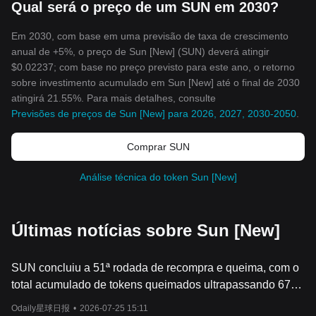
Qual será o preço de um SUN em 2030?
Em 2030, com base em uma previsão de taxa de crescimento
anual de +5%, o preço de Sun [New] (SUN) deverá atingir
$0.02237; com base no preço previsto para este ano, o retorno
sobre investimento acumulado em Sun [New] até o final de 2030
atingirá 21.55%. Para mais detalhes, consulte
Previsões de preços de Sun [New] para 2026, 2027, 2030-2050
.
Comprar SUN
Análise técnica do token Sun [New]
Últimas notícias sobre Sun [New]
SUN concluiu a 51ª rodada de recompra e queima, com o
total acumulado de tokens queimados ultrapassando 678
milhões.
Odaily星球日报
•
2026-07-25 15:11