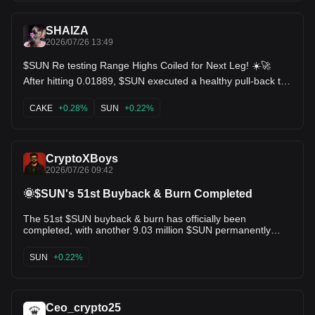
SHAIZA
2026/07/26 13:49
$SUN Re testing Range Highs Coiled for Next Leg! ☀️🚀
After hitting 0.01889, $SUN executed a healthy pull-back to
hold floor support around 0.01828 (+0.22%). Downward
volume has completely evaporated, signaling seller
CAKE
+0.28%
SUN
+0.22%
exhaustion above the macro low of 0.01794. Technical
Setup: Higher low consolidation above the MA20 support
band. Volume profile indicates quiet accumulation before the
next momentum expansion. Targets: 0.01850 🎯 | 0.01889
CryptoXBoys
(Local High Sweep) 🚀 Bulls resetting indicators for another
2026/07/26 09:42
pump! $IMX $CAKE
🌞$SUN's 51st Buyback & Burn Completed
The 51st $SUN buyback & burn has officially been
completed, with another 9.03 million $SUN permanently
removed from circulation. Since the program began in
December 2021, the protocol has burned 678.5M+ $SUN,
SUN
+0.22%
making it one of the most consistent deflationary models in
the DeFi sector. • Price: $0.0183 • Circulating Supply:
19.22B $SUN • Max Supply: 19.9B $SUN • CMC Rank: #85 •
Launch Price: $0.001 (May 24, 2021) • All-Time High:
Ceo_crypto25
$0.05436 (Oct. 20, 2021) • All-Time Low: $0.00463 (Nov.