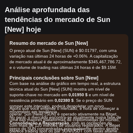
Análise aprofundada das
tendências do mercado de Sun
[New] hoje
Resumo do mercado de Sun [New]
O preço atual de Sun [New] (SUN) é $0.01797, com uma
variação nas últimas 24 horas de +0.06%. A capitalização
de mercado atual é de aproximadamente $345,467,786.72,
e o volume de trading nas últimas 24 horas é de $9.15M.
Principais conclusões sobre Sun [New]
Com base na análise do gráfico em tempo real, a estrutura
técnica atual do Sun [New] (SUN) mostra um nível de
suporte-chave no mercado em
0,01950 $
e um nível de
resistência primário em
0,02380 $
. Se o preço do SUN
romper este intervalo, poderá despoletar um novo
Agora que você entende o mercado, é hora de começar a
movimento em tendência.
operar. Sun [New] (SUN) é operado ativamente na Bitget,
No geral, o mercado encontra-se atualmente numa fase de
uma das maiores plataformas de criptomoedas do mundo,
Consolidação e Recuperação
, com as oscilações do
com mais de 120 milhões de usuários registrados. A Bitget
preço do SUN concentradas principalmente dentro destes
oferece trading spot do par SUN/USDT com taxas altamente