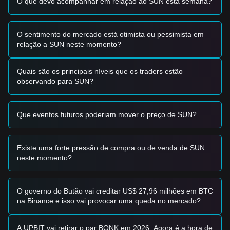
O que devo acompanhar em relação ao SUN esta semana?
dentro do ecossistema SUN.io afetam diretamente a
confiança dos investidores e a procura on-chain.
•
Rotação setorial:
À medida que o capital regressa a
protocolos DeFi estabelecidos em redes de alta capacidade,
O sentimento do mercado está otimista ou pessimista em
a SUN beneficia-se de novas injeções de liquidez.
relação a SUN neste momento?
Sinais de negociação
Zona de compra potencial
Quais são os principais níveis que os traders estão
• Se o preço do SUN se aproximar da faixa
0,01950 $ -
observando para SUN?
0,02020 $
e mostrar sinais de estabilização ou de repique,
poderá representar uma oportunidade de compra de curto
prazo.
Que eventos futuros poderiam mover o preço de SUN?
• Se o preço romper com sucesso a resistência
0,02380 $
com uma expansão significativa de volume, isso pode
confirmar uma nova tendência ascendente.
Cenário de risco
Existe uma forte pressão de compra ou de venda de SUN
• Se o preço do SUN cair abaixo do suporte crítico
0,01950
neste momento?
$
, o mercado pode entrar numa fase de correção mais
profunda, potencialmente testando zonas de liquidez mais
baixas.
O governo do Butão vai creditar US$ 27,96 milhões em BTC
Estratégia de compra
na Binance e isso vai provocar uma queda no mercado?
Investidores conservadores
• Aguarde até o preço recuperar com sucesso e manter-se
acima do nível de resistência
0,02380 $
antes de entrar
A UPBIT vai retirar o par BONK em 2026. Agora é a hora de