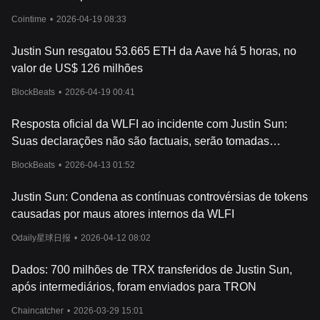
Cointime
•
2026-04-19 08:33
Justin Sun resgatou 53.665 ETH da Aave há 5 horas, no
valor de US$ 126 milhões
BlockBeats
•
2026-04-19 00:41
Resposta oficial da WLFI ao incidente com Justin Sun:
Suas declarações não são factuais, serão tomadas
medidas legais
BlockBeats
•
2026-04-13 01:52
Justin Sun: Condena as contínuas controvérsias de tokens
causadas por maus atores internos da WLFI
Odaily星球日报
•
2026-04-12 08:02
Dados: 700 milhões de TRX transferidos de Justin Sun,
após intermediários, foram enviados para TRON
Chaincatcher
•
2026-03-29 15:01