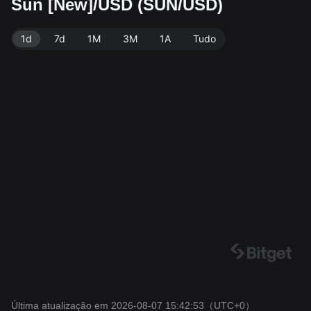
Sun [New]/USD (SUN/USD)
dados: Bitget. Última atualização: 2026-08-07 15:42:5
3.
1d
7d
1M
3M
1A
Tudo
Última atualização em 2026-08-07 15:42:53
（UTC+0）