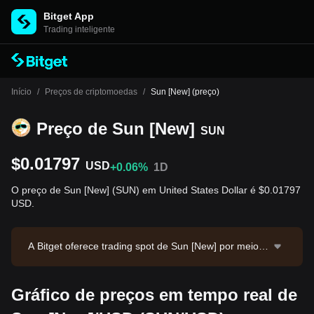
Bitget App
Trading inteligente
Início
/
Preços de criptomoedas
/
Sun [New] (preço)
Preço de Sun [New]
SUN
$0.01797
USD
+0.06%
1D
O preço de Sun [New] (SUN) em United States Dollar é $0.01797
USD.
A Bitget oferece trading spot de Sun [New] por meio d
o par SUN/USDT. O preço atual de SUN/USDT é 0.01
8, com volume de trading em 24 horas de $10,267.9.
Gráfico de preços em tempo real de
Sun [New] possui valor de mercado de $345,467,786.
72 e oferta em circulação de 19.22B SUN. Fonte dos