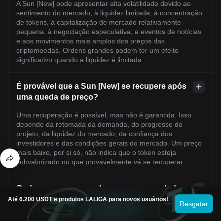
A Sun [New] pode apresentar alta volatilidade devido ao
sentimento do mercado, à liquidez limitada, à concentração
de tokens, à capitalização de mercado relativamente
pequena, à negociação especulativa, a eventos de notícias
e aos movimentos mais amplos dos preços das
criptomoedas. Ordens grandes podem ter um efeito
significativo quando a liquidez é limitada.
É provável que a Sun [New] se recupere após
uma queda de preço?
Uma recuperação é possível, mas não é garantida. Isso
depende da retomada da demanda, do progresso do
projeto, da liquidez do mercado, da confiança dos
investidores e das condições gerais do mercado. Um preço
mais baixo, por si só, não indica que o token esteja
subvalorizado ou que provavelmente vá se recuperar.
Onde posso acompanhar o preço e os dados
de mercado da Sun [New]?
Até 6.200 USDT e produtos LALIGA para novos usuários!
Resgatar
Acompanhe a Sun [New] por meio de um provedor confiável