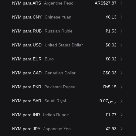
NYM para ARS
Argentine Peso
ARS$27.87
NYM para CNY
Chinese Yuan
¥0.13
NYM para RUB
Russian Ruble
₽1.53
NYM para USD
United States Dollar
$0.02
NYM para EUR
Euro
€0.02
NYM para CAD
Canadian Dollar
C$0.03
NYM para PKR
Pakistani Rupee
₨5.15
NYM para SAR
Saudi Riyal
ر.س0.07
NYM para INR
Indian Rupee
₹1.77
NYM para JPY
Japanese Yen
¥2.93