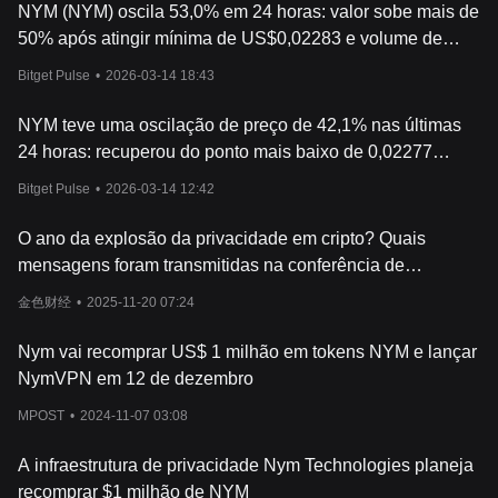
de ações, desde processar transações até contribuir para o
NYM (NYM) oscila 53,0% em 24 horas: valor sobe mais de
desenvolvimento contínuo de protocolos. Em suma, o Token
50% após atingir mínima de US$0,02283 e volume de
NYM ajuda a manter o ecosistema NYM funcionando.
negociação aumenta
Recursos principais do NYM Token
Bitget Pulse
•
2026-03-14 18:43
Há várias características distintas do NYM Token que contribuem
para a sua notoriedade:
NYM teve uma oscilação de preço de 42,1% nas últimas
Privacidade Além da Blockchain
- A principal proposta de valor
24 horas: recuperou do ponto mais baixo de 0,02277
do NYM é a sua capacidade de oferecer privacidade em um nível
dólares para o ponto mais alto de 0,03236 dólares, com
que vai além das soluções atuais na blockchain.
Bitget Pulse
•
2026-03-14 12:42
aumento no volume de negociação, mas sem um
Incentivos de Rede
- O NYM serve como um incentivo para os
catalisador claro.
participantes que mantêm e operam a rede.
O ano da explosão da privacidade em cripto? Quais
Governança Descentralizada
- O NYM é também uma peça-
mensagens foram transmitidas na conferência de
chave na governança da rede. Os titulares de NYM têm direito a
desenvolvedores da Ethereum
voto sobre várias decisões, contribuindo para a natureza
金色财经
•
2025-11-20 07:24
descentralizada da plataforma.
Apesar de ainda ser um projeto emergente, o NYM está
Nym vai recomprar US$ 1 milhão em tokens NYM e lançar
liderando esforços na busca por soluções de privacidade na
NymVPN em 12 de dezembro
blockchain. Sua abordagem única aos incentivos da rede e à
governança decentralizada fazem dela uma adição valiosa ao
MPOST
•
2024-11-07 03:08
espaço criptográfico.
A infraestrutura de privacidade Nym Technologies planeja
recomprar $1 milhão de NYM