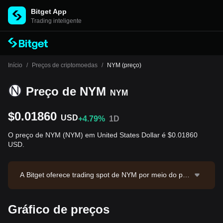
Bitget App
Trading inteligente
Início
/
Preços de criptomoedas
/
NYM (preço)
Preço de NYM
NYM
$0.01860
USD
+4.79%
1D
O preço de NYM (NYM) em United States Dollar é $0.01860
USD.
A Bitget oferece trading spot de NYM por meio do par
NYM/USDT. O preço atual de NYM/USDT é 0.01861,
com volume de trading em 24 horas de $6,257.95. NY
Gráfico de preços
M possui valor de mercado de $15,606,912.2 e oferta
em circulação de 839.30M NYM. Fonte dos dados: Bit