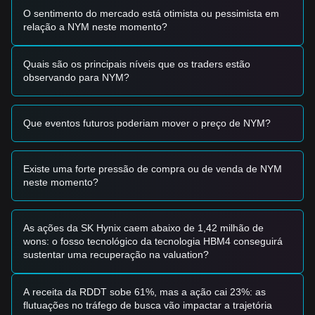
O sentimento do mercado está otimista ou pessimista em
Sinais de Negociação
relação a NYM neste momento?
Zona de Compra Potencial
• Se o preço do NYM se aproximar da faixa de
0,0580 $ -
0,0600 $
e mostrar sinais de recuperação com um padrão
Quais são os principais níveis que os traders estão
de candlestick alcista, pode apresentar uma oportunidade
observando para NYM?
de compra a curto prazo.
• Se o NYM conseguir romper a resistência de
0,0720 $
com
uma expansão significativa do volume, pode confirmar o
Que eventos futuros poderiam mover o preço de NYM?
início de uma nova tendência de alta.
Cenário de Risco
• Se o preço do NYM cair abaixo do nível de suporte de
0,0585 $
, o mercado pode entrar numa fase de correção
Existe uma forte pressão de compra ou de venda de NYM
mais profunda, potencialmente testando mínimos históricos.
neste momento?
Estratégia de Compra
Investidores Conservadores
• Aguarde até que o preço do NYM recue para o nível de
As ações da SK Hynix caem abaixo de 1,42 milhão de
suporte de
0,0585 $
e mostre sinais claros de estabilização
wons: o fosso tecnológico da tecnologia HBM4 conseguirá
antes de entrar em lotes.
sustentar uma recuperação na valuation?
• Alternativamente, aguarde uma ruptura confirmada e um
fechamento diário acima do nível de resistência de
0,0720 $
antes de seguir a tendência.
A receita da RDDT sobe 61%, mas a ação cai 23%: as
Investidores de Tendência
flutuações no tráfego de busca vão impactar a trajetória