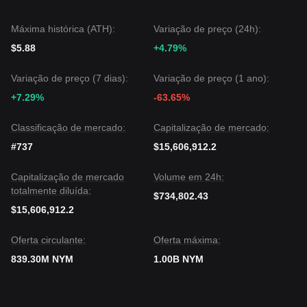
continuadas a curto prazo, se o preço permanecer acima do
suporte crítico de
0,0585 $
, as perspetivas de médio prazo
podem transitar de
Baixista para Neutra/Lateral
à medida
Máxima histórica (ATH):
Variação de preço (24h):
que a acumulação continua.
$5.88
+4.79%
Variação de preço (7 dias):
Variação de preço (1 ano):
+7.29%
-63.65%
Classificação de mercado:
Capitalização de mercado:
#737
$15,606,912.2
Capitalização de mercado
Volume em 24h:
totalmente diluída:
$734,802.43
$15,606,912.2
Oferta circulante:
Oferta máxima:
839.30M NYM
1.00B NYM