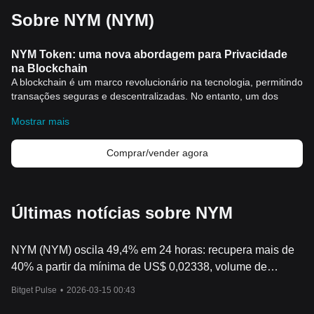
Sobre NYM (NYM)
NYM Token: uma nova abordagem para Privacidade
na Blockchain
A blockchain é um marco revolucionário na tecnologia, permitindo
transações seguras e descentralizadas. No entanto, um dos
desafios persistentes é o tópico da privacidade. Aqui é onde a
Mostrar mais
NYM Token entra.
O que é NYM Token?
NYM é um token nativo do NYM Project - uma iniciativa focada
Comprar/vender agora
em redefinir a privacidade na blockchain. O token serve uma
variedade de funções dentro deste ecossistema, incentivando a
participação e garantindo a segurança da rede.
Por que NYM Token é importante?
Últimas notícias sobre NYM
A importância do NYM Token é impulsionada pela necessidade
de privacidade na blockchain. Embora o Blockchain seja uma
NYM (NYM) oscila 49,4% em 24 horas: recupera mais de
inovação maravilhosa, a natureza transparente da tecnologia
pode, paradoxalmente, criar problemas de privacidade. É aqui
40% a partir da mínima de US$ 0,02338, volume de
que o NYM Token brilha.
negociação dispara, mas sem motivo claro em notícias.
Bitget Pulse
•
2026-03-15 00:43
NYM é projetado para atuar como incentivo para os participantes
que ajudam a manter e operar a rede. Isso inclui uma variedade