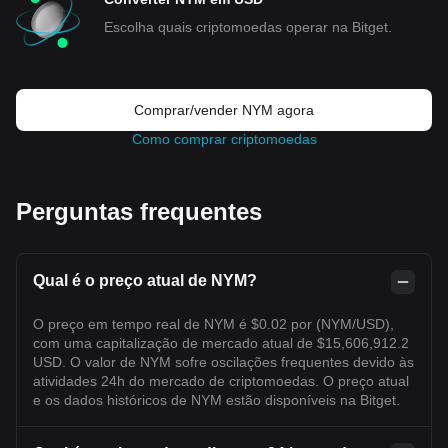
Escolha quais criptomoedas operar na Bitget.
Comprar/vender NYM agora
Como comprar criptomoedas
Perguntas frequentes
Qual é o preço atual de NYM?
O preço em tempo real de NYM é $0.02 por (NYM/USD),
com uma capitalização de mercado atual de $15,606,912.2
USD. O valor de NYM sofre oscilações frequentes devido às
atividades 24h do mercado de criptomoedas. O preço atual
e os dados históricos de NYM estão disponíveis na Bitget.