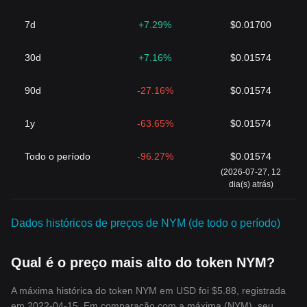
7d
+7.29%
$0.01700
30d
+7.16%
$0.01574
90d
-27.16%
$0.01574
1y
-63.65%
$0.01574
Todo o período
-96.27%
$0.01574
(2026-07-27, 12
dia(s) atrás)
Dados históricos de preços de NYM (de todo o período)
Qual é o preço mais alto do token NYM?
A máxima histórica do token NYM em USD foi $5.88, registrada
em 2022-04-15. Em comparação com a máxima (NYM), seu