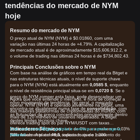
tendências do mercado de NYM
hoje
Resumo do mercado de NYM
O preço atual de NYM (NYM) é $0.01860, com uma
variação nas últimas 24 horas de +4.79%. A capitalização
de mercado atual é de aproximadamente $15,606,912.2, e
o volume de trading nas últimas 24 horas é de $734,802.43.
Principais Conclusões sobre o NYM
Com base na análise de gráficos em tempo real da Bitget e
nas estruturas técnicas atuais, o nível de suporte chave
para o NYM (NYM) está atualmente em
0,0585 $
, enquanto
o nível de resistência principal situa-se em
0,0720 $
. Se o
preço do NYM romper esta faixa, pode desencadear um
Agora que você entende o mercado, é hora de começar a
novo movimento de tendência. No geral, o mercado
operar. NYM (NYM) é operado ativamente na Bitget, uma
encontra-se atualmente numa fase de
consolidação
, com
das maiores plataformas de criptomoedas do mundo, com
as flutuações de preço concentradas principalmente dentro
mais de 120 milhões de usuários registrados. A Bitget
destes limites técnicos chave.
oferece trading spot do par NYM/USDT com taxas
Indicadores Técnicos
altamente competitivas, a partir de 0% para makers e 0,03%
Crie uma conta Bitget gratuita e comece a operar agora
RSI:
para takers. A plataforma suporta mais de 1.300
mesmo!
Atualmente em
46,5
, indicando que o momento do