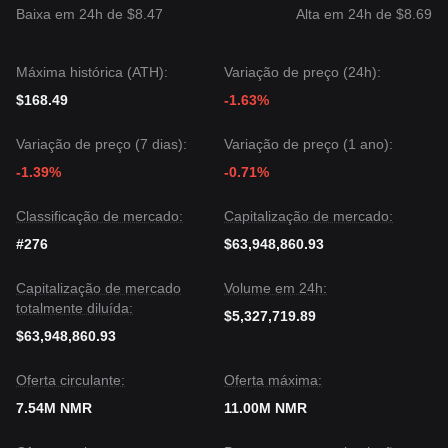
Resumo das Tendências
Baixa em 24h de $8.47
Alta em 24h de $8.69
Insights de Mercado
Numa perspetiva de curto prazo, o Numeraire exibiu uma
estrutura de
recuperação estável
nos últimos 7 dias, com o
Máxima histórica (ATH):
Variação de preço (24h):
sentimento do mercado a mudar de "Medo" para
Neutro
. A
$168.49
-1.63%
estabilização acima dos mínimos recentes sugere que os
compradores estão a acumular. De uma análise estrutural
de médio prazo, o preço está atualmente confinado na faixa
Variação de preço (7 dias):
Variação de preço (1 ano):
de
8,00 $ a 10,50 $
.
-1.39%
-0.71%
Perspetiva de Mercado
Se o preço do Numeraire romper acima de
10,50 $
, o
Classificação de mercado:
Capitalização de mercado:
próximo nível alvo pode ser
13,36 $
.
Se o preço do Numeraire romper abaixo de
8,00 $
, o
#276
$63,948,860.93
próximo nível alvo pode ser
7,20 $
.
Consenso de Mercado
Capitalização de mercado
Volume em 24h:
O consenso entre os analistas é que, embora o Numeraire
totalmente diluída:
possa experimentar períodos de consolidação lateral a curto
$5,327,719.89
prazo, enquanto permanecer acima do nível de suporte de
$63,948,860.93
8,00 $
, a tendência de médio prazo provavelmente mudará
para uma
recuperação gradual e acumulação dentro de
Oferta circulante:
Oferta máxima:
uma faixa
.
7.54M NMR
11.00M NMR