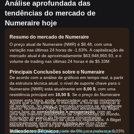
Análise aprofundada das
tendências do mercado de
Numeraire hoje
Resumo do mercado de Numeraire
O preço atual de Numeraire (NMR) é $8.48, com uma
variação nas últimas 24 horas de -1.63%. A capitalização de
mercado atual é de aproximadamente $63,948,860.93, e o
volume de trading nas últimas 24 horas é de $5.33M.
Principais Conclusões sobre o Numeraire
De acordo com a análise de gráficos em tempo real, a partir
da estrutura técnica atual, o nível de suporte chave para o
Numeraire (NMR) está atualmente em
8,00 $
, com uma
resistência principal em
10,50 $
. Se o preço do Numeraire
romper esta faixa, pode desencadear um novo movimento
Agora que você entende o mercado, é hora de começar a
de tendência. No geral, o mercado encontra-se atualmente
operar. Numeraire (NMR) é operado ativamente na Bitget,
numa fase de
consolidação e recuperação
, com as
uma das maiores plataformas de criptomoedas do mundo,
flutuações do preço do Numeraire concentradas
com mais de 120 milhões de usuários registrados. A Bitget
principalmente dentro destes limites técnicos chave.
oferece trading spot do par NMR/USDT com taxas
Indicadores Técnicos
altamente competitivas, a partir de 0% para makers e 0,03%
Crie uma conta Bitget gratuita e comece a operar agora