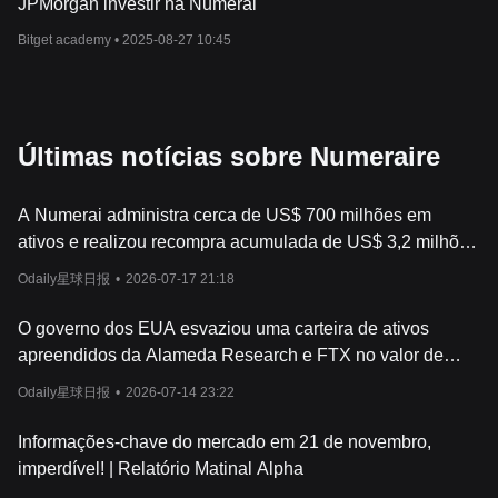
JPMorgan investir na Numerai
Bitget academy •
2025-08-27 10:45
Últimas notícias sobre Numeraire
A Numerai administra cerca de US$ 700 milhões em
ativos e realizou recompra acumulada de US$ 3,2 milhões
em NMR ao longo de um ano.
Odaily星球日报
•
2026-07-17 21:18
O governo dos EUA esvaziou uma carteira de ativos
apreendidos da Alameda Research e FTX no valor de
US$ 565.400.
Odaily星球日报
•
2026-07-14 23:22
Informações-chave do mercado em 21 de novembro,
imperdível! | Relatório Matinal Alpha