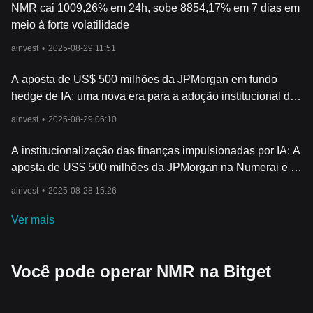
NMR cai 1009,26% em 24h, sobe 8854,17% em 7 dias em
meio à forte volatilidade
ainvest
•
2025-08-29 11:51
A aposta de US$ 500 milhões da JPMorgan em fundo
hedge de IA: uma nova era para a adoção institucional de
criptomoedas?
ainvest
•
2025-08-29 06:10
A institucionalização das finanças impulsionadas por IA: A
aposta de US$ 500 milhões da JPMorgan na Numerai e a
ascensão das estratégias quantitativas descentralizadas
ainvest
•
2025-08-28 15:26
Ver mais
Você pode operar NMR na Bitget