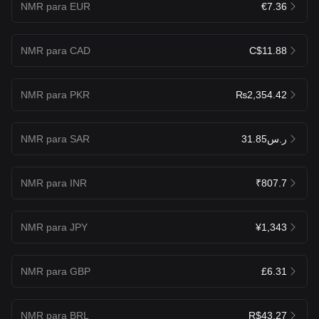
NMR para EUR
€7.36
NMR para CAD
C$11.88
NMR para PKR
₨2,354.42
NMR para SAR
ر.س31.85
NMR para INR
₹807.7
NMR para JPY
¥1,343
NMR para GBP
£6.31
NMR para BRL
R$43.27