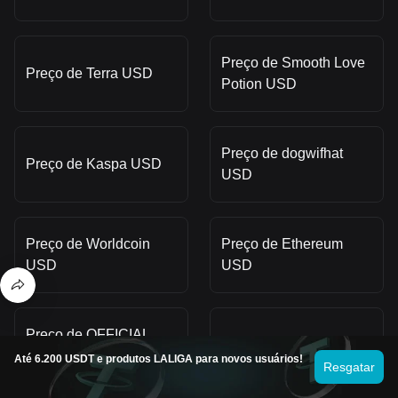
Preço de Smooth Love
Preço de Terra USD
Potion USD
Preço de dogwifhat
Preço de Kaspa USD
USD
Preço de Worldcoin
Preço de Ethereum
USD
USD
Preço de OFFICIAL
Preço de XRP USD
TRUMP USD
Até 6.200 USDT e produtos LALIGA para novos usuários!
Resgatar