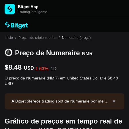
Bitget App
Trading inteligente
Início
/
Preços de criptomoedas
/
Numeraire (preço)
Preço de Numeraire
NMR
$8.48
USD
-1.63%
1D
O preço de Numeraire (NMR) em United States Dollar é $8.48
USD.
A Bitget oferece trading spot de Numeraire por meio d
o par NMR/USDT. O preço atual de NMR/USDT é 8.4
87, com volume de trading em 24 horas de $5,330.4
Gráfico de preços em tempo real de
5. Numeraire possui valor de mercado de $63,948,86
0.93 e oferta em circulação de 7.54M NMR. Fonte do