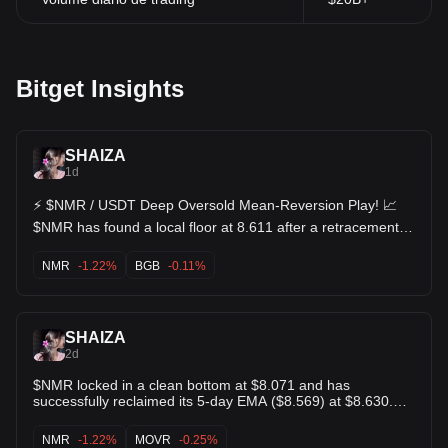
Bitget Insights
SHAIZA
1d
⚡️ $NMR / USDT Deep Oversold Mean-Reversion Play! 📈
$NMR has found a local floor at 8.611 after a retracement
from the 10.519 high. 📉 KDJ indicator deep in oversold
territory (J ~0.24, K ~14.19), setting up a classic relief
NMR
-1.22%
BGB
-0.11%
bounce 🟢 Risk-to-reward ratio is optimal right at these
historical baseline levels 🎯 Target 1: 9.456 (Support-turned-
resistance) 🎯 Target 2: 9.921 (EMA20 recovery line) Sellers
SHAIZA
are exhausted look for a swift reversal wick up! $BGB $LDO
2d
$NMR locked in a clean bottom at $8.071 and has
successfully reclaimed its 5-day EMA ($8.569) at $8.630.
Momentum is accelerating with KDJ J-line pushing up to
62.05, signaling buyers are regaining control after the long
NMR
-1.22%
MOVR
-0.25%