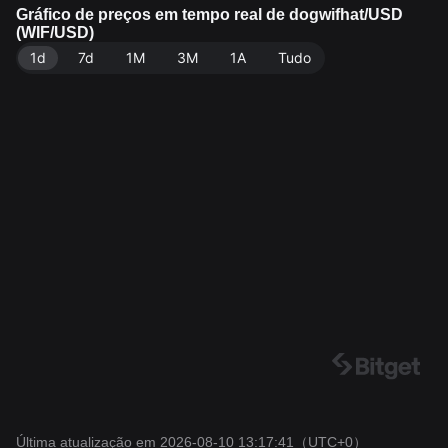
os dados: Bitget. Última atualização: 2026-08-10 13:1
Gráfico de preços em tempo real de dogwifhat/USD
(WIF/USD)
7:41.
1d
7d
1M
3M
1A
Tudo
Última atualização em 2026-08-10 13:17:41
（UTC+0）