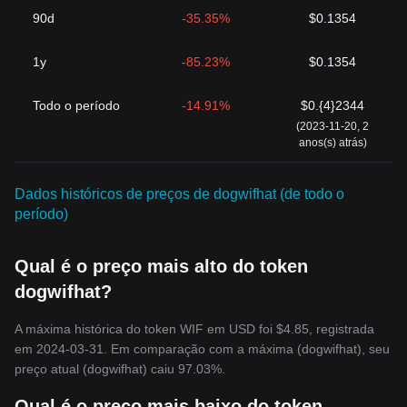
90d
-35.35%
$0.1354
1y
-85.23%
$0.1354
Todo o período
-14.91%
$0.{4}2344
(2023-11-20, 2
anos(s) atrás)
Dados históricos de preços de dogwifhat (de todo o
período)
Qual é o preço mais alto do token
dogwifhat?
A máxima histórica do token WIF em USD foi $4.85, registrada
em 2024-03-31. Em comparação com a máxima (dogwifhat), seu
preço atual (dogwifhat) caiu 97.03%.
Qual é o preço mais baixo do token