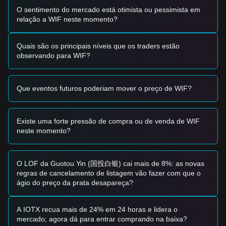
Sinais de Negociação
O sentimento do mercado está otimista ou pessimista em
Com base na estrutura técnica atual e no impulso do
relação a WIF neste momento?
mercado, os analistas fornecem as seguintes estratégias de
negociação de referência:
Zona de Compra Potencial
Quais são os principais níveis que os traders estão
• Se o preço do WIF se aproximar de
2,15 $
e mostrar sinais
observando para WIF?
de recuperação (como uma vela de engolfamento alta),
pode formar uma oportunidade de compra a curto prazo.
• Se o preço do WIF romper acima de
2,58 $
acompanhado
Que eventos futuros poderiam mover o preço de WIF?
por um aumento significativo no volume de negociação,
pode confirmar uma nova tendência de alta.
Cenário de Risco
• Se o preço do WIF cair abaixo do nível de suporte de
2,15
Existe uma forte pressão de compra ou de venda de WIF
$
, o mercado pode entrar numa fase de correção a curto
neste momento?
prazo mais profunda.
Estratégia de Compra
Com base na estrutura de mercado atual, os analistas
O LOF da Guotou Yin (国投白银) cai mais de 8%: as novas
oferecem as seguintes estratégias de referência:
regras de cancelamento de listagem vão fazer com que o
Investidores Conservadores
ágio do preço da prata desapareça?
• Aguardar que o preço do WIF recue para a área dos
2,15
$
para comprar em lotes.
• Ou aguardar uma confirmação de ruptura e um
A IOTX recua mais de 24% em 24 horas e lidera o
fechamento diário acima de
2,58 $
antes de seguir a
mercado; agora dá para entrar comprando na baixa?