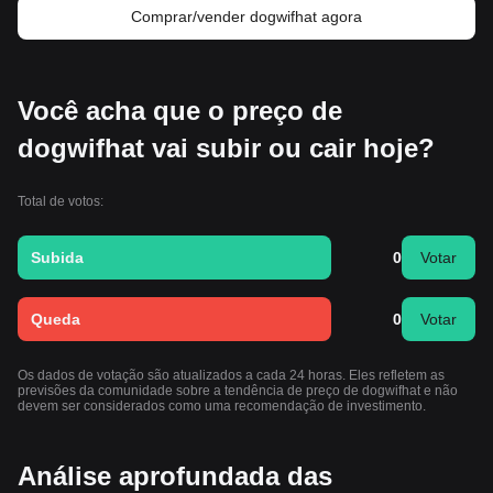
Comprar/vender dogwifhat agora
Você acha que o preço de
dogwifhat vai subir ou cair hoje?
Total de votos:
Subida
0
Votar
Queda
0
Votar
Os dados de votação são atualizados a cada 24 horas. Eles refletem as
previsões da comunidade sobre a tendência de preço de dogwifhat e não
devem ser considerados como uma recomendação de investimento.
Análise aprofundada das