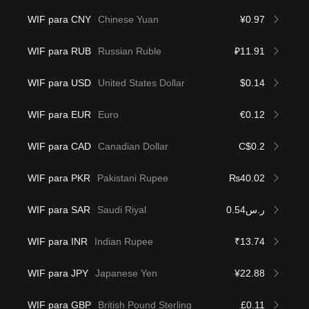
WIF para CNY
Chinese Yuan
¥0.97
WIF para RUB
Russian Ruble
₽11.91
WIF para USD
United States Dollar
$0.14
WIF para EUR
Euro
€0.12
WIF para CAD
Canadian Dollar
C$0.2
WIF para PKR
Pakistani Rupee
₨40.02
WIF para SAR
Saudi Riyal
ر.س0.54
WIF para INR
Indian Rupee
₹13.74
WIF para JPY
Japanese Yen
¥22.88
WIF para GBP
British Pound Sterling
£0.11