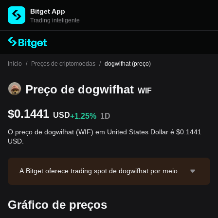
Bitget App
Trading inteligente
Início
/
Preços de criptomoedas
/
dogwifhat (preço)
Preço de dogwifhat
WIF
$0.1441
USD
+1.25%
1D
O preço de dogwifhat (WIF) em United States Dollar é $0.1441
USD.
A Bitget oferece trading spot de dogwifhat por meio d
o par WIF/USDT. O preço atual de WIF/USDT é 0.144
2, com volume de trading em 24 horas de $53,593.6
Gráfico de preços
7. dogwifhat possui valor de mercado de $143,958,97
3.89 e oferta em circulação de 998.84M WIF. Fonte d