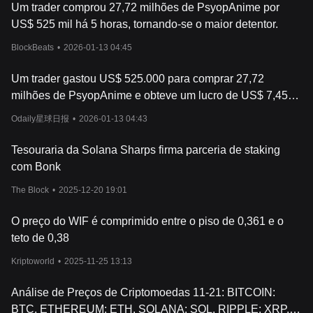
Um trader comprou 27,72 milhões de PsyopAnime por
US$ 525 mil há 5 horas, tornando-se o maior detentor.
BlockBeats
•
2026-01-13 04:45
Um trader gastou US$ 525.000 para comprar 27,72
milhões de PsyopAnime e obteve um lucro de US$ 7,45
milhões em WIF.
Odaily星球日报
•
2026-01-13 04:43
Tesouraria da Solana Sharps firma parceria de staking
com Bonk
The Block
•
2025-12-20 19:01
O preço do WIF é comprimido entre o piso de 0,361 e o
teto de 0,38
Kriptoworld
•
2025-11-25 13:13
Análise de Preços de Criptomoedas 11-21: BITCOIN:
BTC, ETHEREUM: ETH, SOLANA: SOL, RIPPLE: XRP,