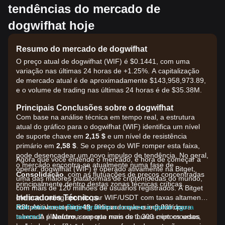
tendências do mercado de
dogwifhat hoje
Resumo do mercado de dogwifhat
O preço atual de dogwifhat (WIF) é $0.1441, com uma
variação nas últimas 24 horas de +1.25%. A capitalização
de mercado atual é de aproximadamente $143,958,973.89,
e o volume de trading nas últimas 24 horas é de $35.38M.
Principais Conclusões sobre o dogwifhat
Com base na análise técnica em tempo real, a estrutura
atual do gráfico para o dogwifhat (WIF) identifica um nível
de suporte chave em
2,15 $
e um nível de resistência
primário em
2,58 $
. Se o preço do WIF romper esta faixa,
pode desencadear um novo impulso de tendência. No geral,
Agora que você entende o mercado, é hora de começar a
o mercado encontra-se atualmente numa fase de
operar. dogwifhat (WIF) é operado ativamente na Bitget,
Consolidação
, com as flutuações de preços concentradas
uma das maiores plataformas de criptomoedas do mundo,
principalmente dentro destas zonas técnicas críticas.
com mais de 120 milhões de usuários registrados. A Bitget
Indicadores Técnicos
oferece trading spot do par WIF/USDT com taxas altamente
RSI:
competitivas, a partir de 0% para makers e 0,03% para
Crie uma conta Bitget gratuita e comece a operar agora
Atualmente em
48
, indicando que o impulso do
mercado é
takers. A plataforma suporta mais de 1.300 criptomoedas,
mesmo!
Neutro
, sem que nem os touros nem os ursos