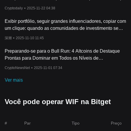
DOGWIFHAT: WIF
Cryptodaily
•
2025-11-22 04:38
Exibir portfólio, seguir grandes influenciadores, copiar com
um clique: quando as comunidades de investimento se
tornam a nova infraestrutura financeira
深潮
•
2025-11-10 11:45
Preparando-se para o Bull Run: 4 Altcoins de Destaque
Prontas para Dominar em Todos os Níveis de
Capitalização de Mercado
CryptoNewsNet
•
2025-11-01 07:34
Ver mais
Você pode operar WIF na Bitget
#
Par
Tipo
Preço