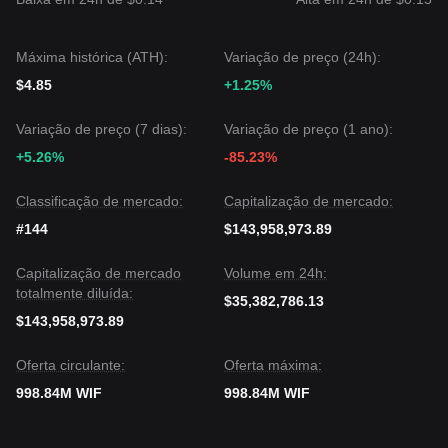
a curto prazo, enquanto o preço mantiver a sua posição
acima do suporte chave de
2,15 $
, a tendência de médio
prazo provavelmente permanecerá
Construtiva
.
Máxima histórica (ATH):
Variação de preço (24h):
$4.85
+1.25%
Variação de preço (7 dias):
Variação de preço (1 ano):
+5.26%
-85.23%
Classificação de mercado:
Capitalização de mercado:
#144
$143,958,973.89
Capitalização de mercado
Volume em 24h:
totalmente diluída:
$35,382,786.13
$143,958,973.89
Oferta circulante:
Oferta máxima:
998.84M WIF
998.84M WIF