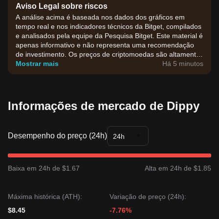
Aviso Legal sobre riscos
A análise acima é baseada nos dados dos gráficos em
tempo real e nos indicadores técnicos da Bitget, compilados
e analisados pela equipe da Pesquisa Bitget. Este material é
apenas informativo e não representa uma recomendação
de investimento. Os preços de criptomoedas são altamente
voláteis. Tome suas decisões de investimento com base na
Mostrar mais
Há 5 minutos
sua própria tolerância ao risco.
Informações de mercado de Dippy
Desempenho do preço (24h)
24h
Baixa em 24h de $1.67
Alta em 24h de $1.85
Máxima histórica (ATH):
Variação de preço (24h):
$8.45
-7.76%