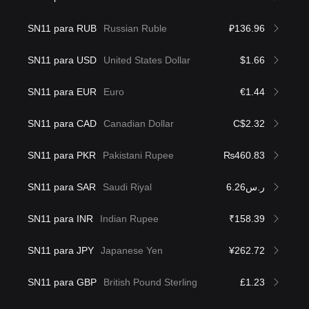
SN11 para RUB
Russian Ruble
₽136.96
SN11 para USD
United States Dollar
$1.66
SN11 para EUR
Euro
€1.44
SN11 para CAD
Canadian Dollar
C$2.32
SN11 para PKR
Pakistani Rupee
₨460.83
SN11 para SAR
Saudi Riyal
ر.س6.26
SN11 para INR
Indian Rupee
₹158.39
SN11 para JPY
Japanese Yen
¥262.72
SN11 para GBP
British Pound Sterling
£1.23