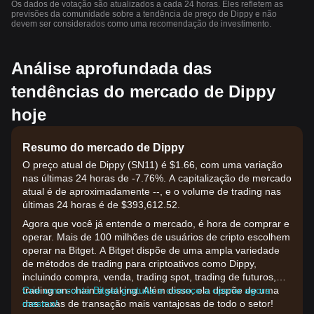
Os dados de votação são atualizados a cada 24 horas. Eles refletem as
previsões da comunidade sobre a tendência de preço de Dippy e não
devem ser considerados como uma recomendação de investimento.
Análise aprofundada das
tendências do mercado de Dippy
hoje
Resumo do mercado de Dippy
O preço atual de Dippy (SN11) é $1.66, com uma variação
nas últimas 24 horas de -7.76%. A capitalização de mercado
atual é de aproximadamente --, e o volume de trading nas
últimas 24 horas é de $393,612.52.
Agora que você já entende o mercado, é hora de comprar e
operar. Mais de 100 milhões de usuários de cripto escolhem
operar na Bitget. A Bitget dispõe de uma ampla variedade
de métodos de trading para criptoativos como Dippy,
incluindo compra, venda, trading spot, trading de futuros,
trading on-chain e staking. Além disso, ela dispõe de uma
Crie uma conta Bitget gratuita e comece a operar agora
das taxas de transação mais vantajosas de todo o setor!
mesmo!