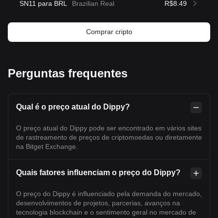
SN11 para BRL
Brazilian Real
R$8.49
Comprar cripto
Perguntas frequentes
Qual é o preço atual do Dippy?
O preço atual do Dippy pode ser encontrado em vários sites
de rastreamento de preços de criptomoedas ou diretamente
na Bitget Exchange.
Quais fatores influenciam o preço do Dippy?
O preço do Dippy é influenciado pela demanda do mercado,
desenvolvimentos de projetos, parcerias, avanços na
tecnologia blockchain e o sentimento geral no mercado de