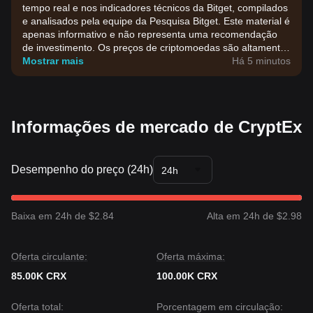
tempo real e nos indicadores técnicos da Bitget, compilados
e analisados pela equipe da Pesquisa Bitget. Este material é
apenas informativo e não representa uma recomendação
de investimento. Os preços de criptomoedas são altamente
voláteis. Tome suas decisões de investimento com base na
Mostrar mais
Há 5 minutos
sua própria tolerância ao risco.
Informações de mercado de CryptEx
Desempenho do preço (24h)
24h
Baixa em 24h de $2.84
Alta em 24h de $2.98
Oferta circulante:
Oferta máxima:
85.00K CRX
100.00K CRX
Oferta total:
Porcentagem em circulação: