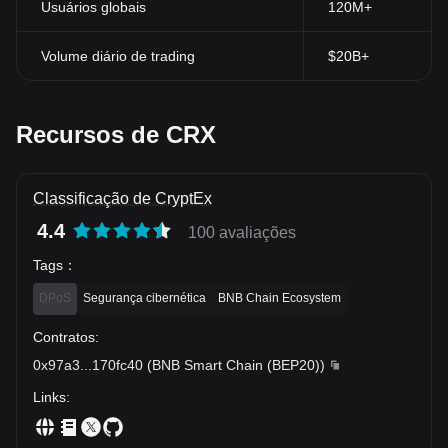
Usuários globais
120M+
Volume diário de trading
$20B+
Recursos de CRX
Classificação de CryptEx
4.4
100 avaliações
Tags
：
DPoS
Segurança cibernética
BNB Chain Ecosystem
Contratos
:
0x97a3
...
170fc40
(
BNB Smart Chain (BEP20)
)
Links
: