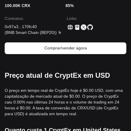
100.00K CRX
85%
Contratos
:
Links
:
0x97a3
...
170fc40
(
BNB Smart Chain (BEP20)
)
Comprar/vender agora
Preço atual de CryptEx em USD
O preço em tempo real de CryptEx hoje é $0.00 USD, com uma
capitalização de mercado atual de $0.00. O preço de CryptEx
caiu 0.00% nas últimas 24 horas e o volume de trading em 24
horas é $0.00. A taxa de conversão de CRX/USD (de CryptEx
para USD) é atualizada em tempo real.
Quanto custa 1 CryptEx em United States