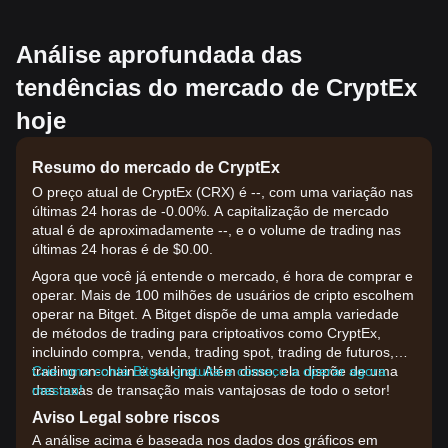
Análise aprofundada das
tendências do mercado de CryptEx
hoje
Resumo do mercado de CryptEx
O preço atual de CryptEx (CRX) é --, com uma variação nas
últimas 24 horas de -0.00%. A capitalização de mercado
atual é de aproximadamente --, e o volume de trading nas
últimas 24 horas é de $0.00.
Agora que você já entende o mercado, é hora de comprar e
operar. Mais de 100 milhões de usuários de cripto escolhem
operar na Bitget. A Bitget dispõe de uma ampla variedade
de métodos de trading para criptoativos como CryptEx,
incluindo compra, venda, trading spot, trading de futuros,
trading on-chain e staking. Além disso, ela dispõe de uma
Crie uma conta Bitget gratuita e comece a operar agora
das taxas de transação mais vantajosas de todo o setor!
mesmo!
Aviso Legal sobre riscos
A análise acima é baseada nos dados dos gráficos em