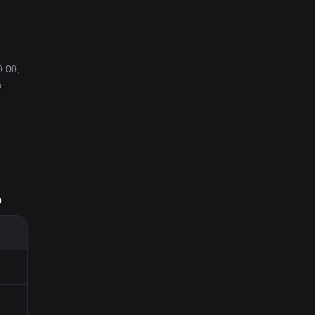
0.00;
á
?