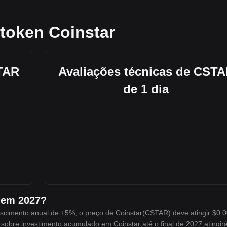
 token Coinstar
STAR
Avaliações técnicas de CST
de 1 dia
 em 2027?
cimento anual de +5%, o preço de Coinstar(CSTAR) deve atingir $0.0
 sobre investimento acumulado em Coinstar até o final de 2027 atingir