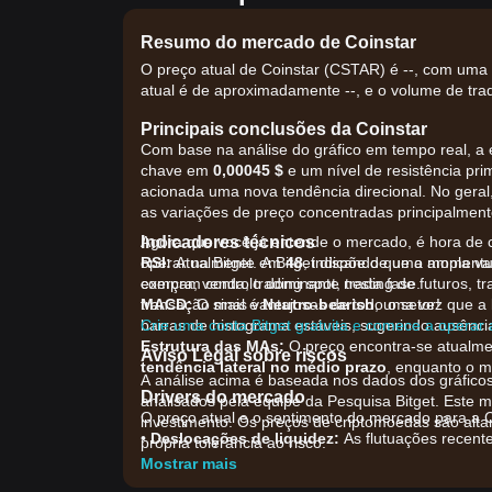
Resumo do mercado de Coinstar
O preço atual de Coinstar (CSTAR) é --, com uma 
atual é de aproximadamente --, e o volume de trad
Principais conclusões da Coinstar
Com base na análise do gráfico em tempo real, a e
chave em
0,00045 $
e um nível de resistência pr
acionada uma nova tendência direcional. No gera
as variações de preço concentradas principalmente
Indicadores técnicos
Agora que você já entende o mercado, é hora de 
RSI:
operar na Bitget. A Bitget dispõe de uma ampla va
Atualmente em
48
, indicando que o momen
exerçam controlo dominante nesta fase.
compra, venda, trading spot, trading de futuros, t
MACD:
transação mais vantajosas de todo o setor!
O sinal é
Neutro-bearish
, uma vez que a 
barras de histograma estáveis, sugerindo ausência
Crie uma conta Bitget gratuita e comece a opera
Estrutura das MAs:
O preço encontra-se atualmen
Aviso Legal sobre riscos
tendência lateral no médio prazo
, enquanto o m
A análise acima é baseada nos dados dos gráficos
Drivers do mercado
analisados pela equipe da Pesquisa Bitget. Este 
O preço atual e o sentimento do mercado para a Co
investimento. Os preços de criptomoedas são alt
•
Deslocações de liquidez:
As flutuações recent
própria tolerância ao risco.
micro-cap, afetando a estabilidade do preço do C
Mostrar mais
•
Desenvolvimento do ecossistema:
As expectat