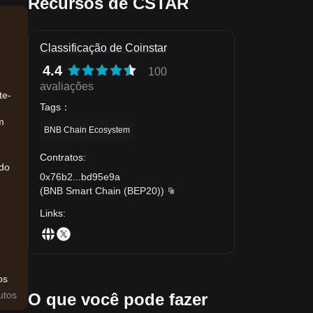
Recursos de CSTAR
Classificação de Coinstar
4.4
100
avaliações
te-
Tags
：
m
BNB Chain Ecosystem
Contratos
:
ndo
0x76b2
...
bd95e9a
(
BNB Smart Chain (BEP20)
)
Links
:
os
utos
O que você pode fazer
de