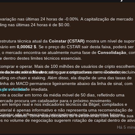
variação nas últimas 24 horas de -0.00%. A capitalização de mercado
ing nas últimas 24 horas é de $0.00.
strutura técnica atual da
Coinstar (CSTAR)
mostra um nível de supor
imário em
0,00062 $
. Se o preço do CSTAR sair desta faixa, poderá ser
l, o mercado encontra-se atualmente numa fase de
Consolidação
, co
 dentro destes limites técnicos essenciais.
comprar e operar. Mais de 100 milhões de usuários de cripto escolhem
riedade de métodos de trading para criptoativos como Coinstar, inclui
tum do mercado é
Neutro
, sem que compradores nem vendedores
rading on-chain e staking. Além disso, ela dispõe de uma das taxas de
linha do MACD permanece ligeiramente abaixo da linha de sinal, com
 de volatilidade imediata.
r agora mesmo!
te a oscilar em torno da média móvel de 50 dias, refletindo uma
ercado procura um catalisador para o próximo movimento.
 em tempo real e nos indicadores técnicos da Bitget, compilados e
material é apenas informativo e não representa uma recomendação de
instar são influenciados principalmente pelos seguintes fatores:
amente voláteis. Tome suas decisões de investimento com base na sua
es no volume de negociação sugerem rotação de capital dentro de ativ
STAR no curto prazo.
Há 5 min
ivas da comunidade em relação a marcos do projeto ou atualizações 