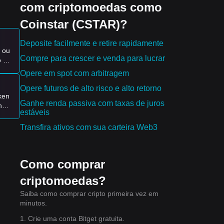
com criptomoedas como
Coinstar (CSTAR)?
Deposite facilmente e retire rapidamente
ra
 ou
Compre para crescer e venda para lucrar
o a
to?
Opere em spot com arbitragem
e
Opere futuros de alto risco e alto retorno
ken
Ganhe renda passiva com taxas de juros
n
estáveis
 da
Transfira ativos com sua carteira Web3
Como comprar
criptomoedas?
Saiba como comprar cripto primeira vez em
minutos.
1. Crie uma conta Bitget gratuita.