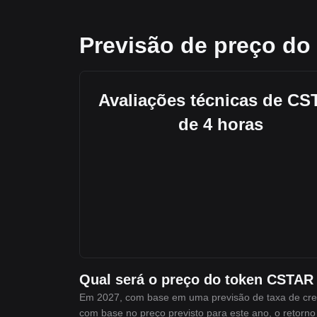
Previsão de preço do
Avaliações técnicas de C
de 4 horas
Qual será o preço do token CSTAR
Em 2027, com base em uma previsão de taxa de cres
com base no preço previsto para este ano, o retorno