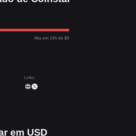
 de ruptura para gerir os riscos de volatilidade.
cima do suporte macro de
0,00042 $
, o potencial de alta de médio a lo
ação gradual.
Alta em 24h de $0
esentou uma estrutura de preços
Limitada por faixa
nos últimos 7 dias,
Cauteloso
. A falta de rupturas com elevado volume sugere que os
do de “aguardar e observar”.
cia de
0,00062 $
, o próximo nível-alvo é
0,00078 $
.
0,00045 $
, o próximo alvo de suporte poderá ser
0,00038 $
.
Links
:
Coinstar possa continuar a exibir movimentos laterais ou uma volatili
zo permanecerá
Neutro-Positiva
enquanto o preço se mantiver acima d
tar em USD