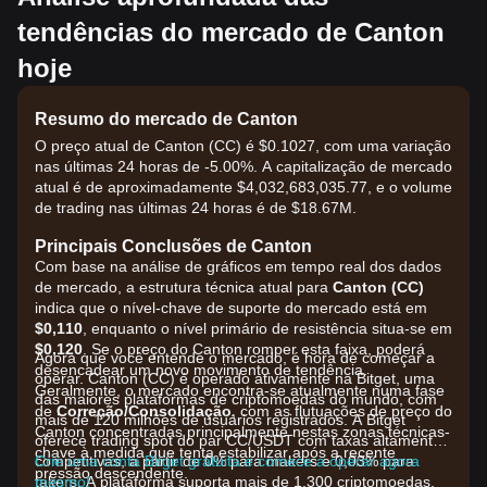
tendências do mercado de Canton
hoje
Resumo do mercado de Canton
O preço atual de Canton (CC) é $0.1027, com uma variação
nas últimas 24 horas de -5.00%. A capitalização de mercado
atual é de aproximadamente $4,032,683,035.77, e o volume
de trading nas últimas 24 horas é de $18.67M.
Principais Conclusões de Canton
Com base na análise de gráficos em tempo real dos dados
de mercado, a estrutura técnica atual para
Canton (CC)
indica que o nível-chave de suporte do mercado está em
$0,110
, enquanto o nível primário de resistência situa-se em
$0,120
. Se o preço do Canton romper esta faixa, poderá
Agora que você entende o mercado, é hora de começar a
desencadear um novo movimento de tendência.
operar. Canton (CC) é operado ativamente na Bitget, uma
Geralmente, o mercado encontra-se atualmente numa fase
das maiores plataformas de criptomoedas do mundo, com
de
Correção/Consolidação
, com as flutuações de preço do
mais de 120 milhões de usuários registrados. A Bitget
Canton concentradas principalmente nestas zonas técnicas-
oferece trading spot do par CC/USDT com taxas altamente
chave à medida que tenta estabilizar após a recente
competitivas, a partir de 0% para makers e 0,03% para
Crie uma conta Bitget gratuita e comece a operar agora
pressão descendente.
takers. A plataforma suporta mais de 1.300 criptomoedas,
mesmo!