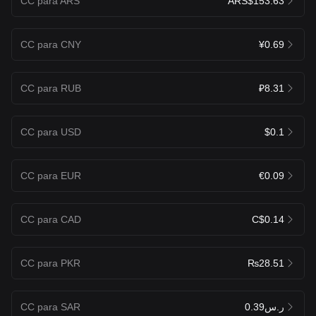
CC para ARS
ARS$153.63
CC para CNY
¥0.69
CC para RUB
₽8.31
CC para USD
$0.1
CC para EUR
€0.09
CC para CAD
C$0.14
CC para PKR
₨28.51
CC para SAR
ر.س0.39