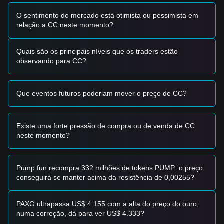
Máquina Virtual Ethereum (EVM), reduziu as barreiras para
os programadores, embora a reação do mercado tenha sido
O sentimento do mercado está otimista ou pessimista em
dinâmica de "venda da notícia" a curto prazo.
relação a CC neste momento?
•
Expansão do Ecossistema:
Novas listagens em bolsas e
a entrada de grandes entidades como a Franklin Templeton
Quais são os principais níveis que os traders estão
como super validadores estão a aumentar a credibilidade da
observando para CC?
rede, embora ainda não tenham compensado o sentimento
mais amplo de "Medo" do mercado.
Sinais de Negociação
Que eventos futuros poderiam mover o preço de CC?
Com base na estrutura técnica atual e no impulso do
mercado, os analistas fornecem as seguintes estratégias de
negociação de referência:
Zona de Compra Potencial
Existe uma forte pressão de compra ou de venda de CC
• Se o preço do Canton se aproximar do nível de suporte de
neste momento?
$0,108 - $0,110
e mostrar um sinal claro de repique ou
reversão, pode formar uma oportunidade de compra a curto
prazo.
Pump.fun recompra 332 milhões de tokens PUMP: o preço
• Se o preço do Canton romper acima do nível de
conseguirá se manter acima da resistência de 0,00255?
resistência de
$0,126 (EMA de 20 dias)
com uma expansão
significativa do volume, poderá confirmar uma nova
tendência de recuperação ascendente.
PAXG ultrapassa US$ 4.155 com a alta do preço do ouro;
Cenário de Risco
numa correção, dá para ver US$ 4.333?
• Se o preço do Canton cair abaixo do principal suporte de