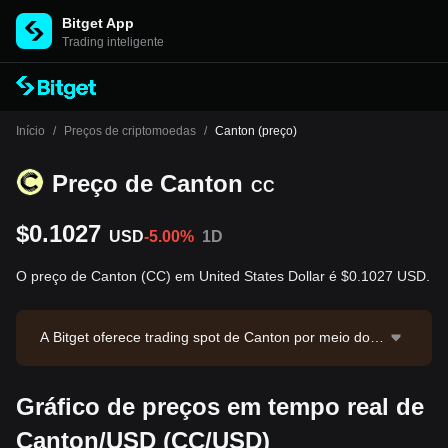
Bitget App
Trading inteligente
Início
/
Preços de criptomoedas
/
Canton (preço)
Preço de Canton
CC
$0.1027
USD
-5.00%
1D
O preço de Canton (CC) em United States Dollar é $0.1027 USD.
A Bitget oferece trading spot de Canton por meio do p
ar CC/USDT. O preço atual de CC/USDT é 0.10294, c
om volume de trading em 24 horas de $254,555.25. C
Gráfico de preços em tempo real de
anton possui valor de mercado de $4,032,683,035.77
e oferta em circulação de 39.27B CC. Fonte dos dado
Canton/USD (CC/USD)
s: Bitget. Última atualização: 2026-08-06 02:08:13.