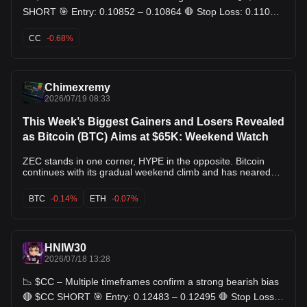
SHORT 🎯 Entry: 0.10852 – 0.10864 🛑 Stop Loss: 0.11075
🎯 TP: 0.10641 - 0.10424 - 0.10207
CC
-0.68%
Chimexremy
2026/07/19 08:33
This Week’s Biggest Gainers and Losers Revealed
as Bitcoin (BTC) Aims at $65K: Weekend Watch
ZEC stands in one corner, HYPE in the opposite. Bitcoin
continues with its gradual weekend climb and has neared
$65,000 after bouncing from $63,700 yesterday. Most
larger-cap alts have remained still over the past 24 hours,
BTC
-0.14%
ETH
-0.07%
which is why we will focus on their weekly moves, where
ZEC, CRO, LTC, and ONDO stand out. Can $BTC Reclaim
$65K? The previous weekend was also quite sluggish but
slightly positive for BTC, as it stood at around $64,000 for
HNIW30
48 hours straight despite the new attacks between the US
and Iran. However, the market finally priced in the
2026/07/18 13:28
skyrocketing tension on Monday morning with a painful dip
to $61,800. The softer-than-expected CPI numbers for June
📉 $CC – Multiple timeframes confirm a strong bearish bias
announced on Tuesday, though, were well received by BTC
🔴 $CC SHORT 🎯 Entry: 0.12483 – 0.12495 🛑 Stop Loss:
as the asset flew by several grand to $65,600 on