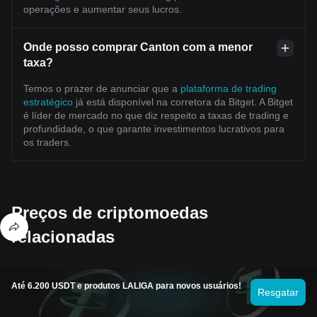
operações e aumentar seus lucros.
Onde posso comprar Canton com a menor
taxa?
Temos o prazer de anunciar que a
plataforma de trading
estratégico
já está disponível na corretora da Bitget. A Bitget
é líder de mercado no que diz respeito a taxas de trading e
profundidade, o que garante investimentos lucrativos para
os traders.
Preços de criptomoedas
relacionadas
Moedas populares
Moedas adicionadas recentemente
M
Até 6.200 USDT e produtos LALIGA para novos usuários!
Resgatar